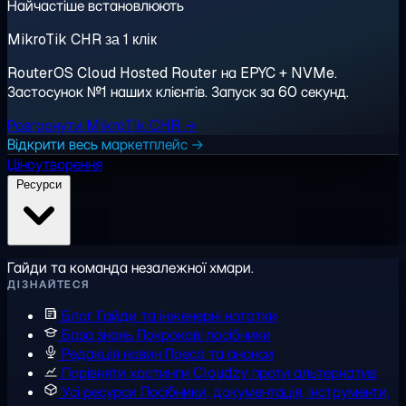
Найчастіше встановлюють
MikroTik CHR за 1 клік
RouterOS Cloud Hosted Router на EPYC + NVMe.
Застосунок №1 наших клієнтів. Запуск за 60 секунд.
Розгорнути MikroTik CHR →
Відкрити весь маркетплейс →
Ціноутворення
Ресурси
Гайди та команда незалежної хмари.
ДІЗНАЙТЕСЯ
Блог
Гайди та інженерні нотатки
База знань
Покрокові посібники
Редакція новин
Преса та анонси
Порівняти хостинги
Cloudzy проти альтернатив
Усі ресурси
Посібники, документація, інструменти,