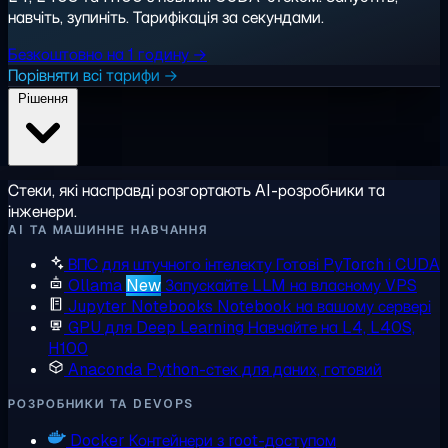
навчіть, зупиніть. Тарифікація за секундами.
Безкоштовно на 1 годину →
Порівняти всі тарифи →
Рішення
Стеки, які насправді розгортають AI-розробники та
інженери.
AI ТА МАШИННЕ НАВЧАННЯ
ВПС для штучного інтелекту
Готові PyTorch і CUDA
Ollama
New
Запускайте LLM на власному VPS
Jupyter Notebooks
Notebook на вашому сервері
GPU для Deep Learning
Навчайте на L4, L40S,
H100
Anaconda
Python-стек для даних, готовий
РОЗРОБНИКИ ТА DEVOPS
Docker
Контейнери з root-доступом