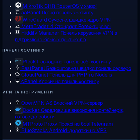
MikroTik CHR
RouterOS у хмарі
aaPanel
Легка панель хостингу
WireGuard
Сучасне, швидке ядро VPN
MetaTrader 4
Стандарт Forex-торгівлі
Hiddify Manager
Панель керування VPN з
підтримкою кількох протоколів
ПАНЕЛІ ХОСТИНГУ
Plesk
Повноцінна панель веб-хостингу
FastPanel
Безкоштовна швидка панель сервера
CloudPanel
Панель для PHP та Node.js
cPanel
Класична панель хостингу
VPN ТА ІНСТРУМЕНТИ
OpenVPN AS
Власний VPN-сервер
Docker
Середовище виконання контейнерів,
готове до роботи
MTProto Proxy
Проксі на базі Telegram
BlueStacks
Android-додатки на VPS