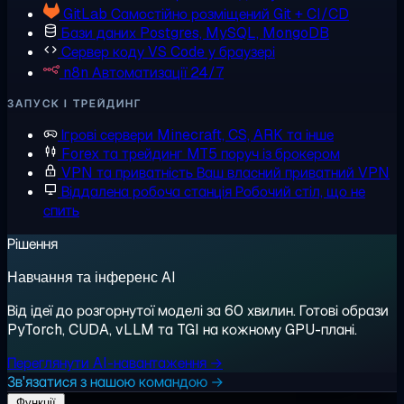
GitLab
Самостійно розміщений Git + CI/CD
Бази даних
Postgres, MySQL, MongoDB
Сервер коду
VS Code у браузері
n8n
Автоматизації 24/7
ЗАПУСК І ТРЕЙДИНГ
Ігрові сервери
Minecraft, CS, ARK та інше
Forex та трейдинг
MT5 поруч із брокером
VPN та приватність
Ваш власний приватний VPN
Віддалена робоча станція
Робочий стіл, що не
спить
Рішення
Навчання та інференс AI
Від ідеї до розгорнутої моделі за 60 хвилин. Готові образи
PyTorch, CUDA, vLLM та TGI на кожному GPU-плані.
Переглянути AI-навантаження →
Зв'язатися з нашою командою →
Функції