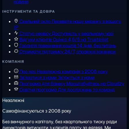
новини
ІНСТРУМЕНТИ ТА ДОВІРА
Скельний скло
Перевірте нашу мережу з вашого
IP
Статус сервісу
Доступність у реальному часі
Відгуки клієнтів
Оцінка 4,6/5 на Trustpilot
Гарантія повернення коштів
14 днів, без питань
Отримати підтримку
24/7, справжні інженери
КОМПАНІЯ
Про нас
Незалежна компанія з 2008 року
Зв'язатися з нами
Зв'яжіться з нами
Програма для бізнесу
Масштабуйтесь на Cloudzy
Освітня програма
Для досліджень та команд
Незалежні
Самофінансуються з 2008 року
Без венчурного капіталу, без квартального тиску ради
директорів витискати з клієнтів плату за egress. Ми