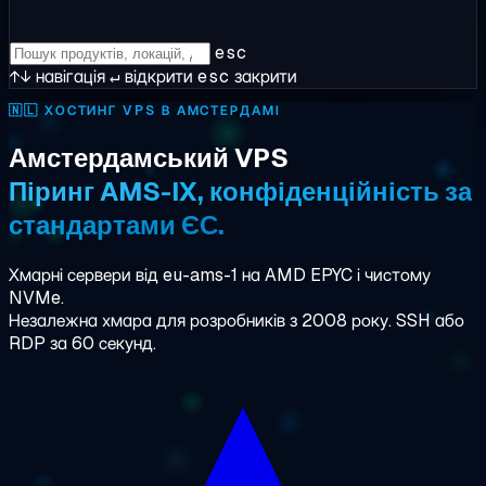
esc
↑↓
навігація
↵
відкрити
esc
закрити
🇳🇱
ХОСТИНГ VPS В АМСТЕРДАМІ
Амстердамський VPS
Піринг AMS-IX, конфіденційність за
стандартами ЄС.
Хмарні сервери від eu-ams-1 на AMD EPYC і чистому
NVMe.
Незалежна хмара для розробників з 2008 року. SSH або
RDP за 60 секунд.