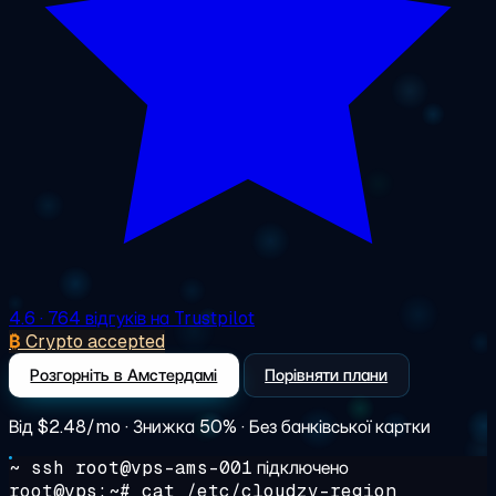
4.6
· 764 відгуків на Trustpilot
₿
Crypto accepted
Розгорніть в Амстердамі
Порівняти плани
Від
$2.48/mo
· Знижка 50% · Без банківської картки
~ ssh root@vps-ams-001
підключено
root@vps:~#
cat /etc/cloudzy-region