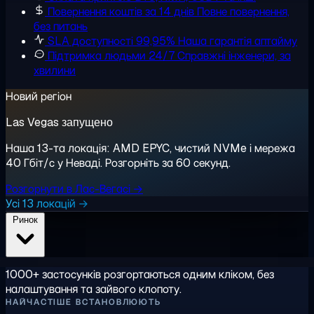
Повернення коштів за 14 днів
Повне повернення,
без питань
SLA доступності 99,95%
Наша гарантія аптайму
Підтримка людьми 24/7
Справжні інженери, за
хвилини
Новий регіон
Las Vegas запущено
Наша 13-та локація: AMD EPYC, чистий NVMe і мережа
40 Гбіт/с у Неваді. Розгорніть за 60 секунд.
Розгорнути в Лас-Вегасі →
Усі 13 локацій →
Ринок
1000+ застосунків розгортаються одним кліком, без
налаштування та зайвого клопоту.
НАЙЧАСТІШЕ ВСТАНОВЛЮЮТЬ