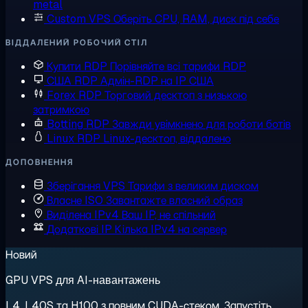
metal
Custom VPS
Оберіть CPU, RAM, диск під себе
ВІДДАЛЕНИЙ РОБОЧИЙ СТІЛ
Купити RDP
Порівняйте всі тарифи RDP
США RDP
Адмін-RDP на IP США
Forex RDP
Торговий десктоп з низькою
затримкою
Botting RDP
Завжди увімкнено для роботи ботів
Linux RDP
Linux-десктоп, віддалено
ДОПОВНЕННЯ
Зберігання VPS
Тарифи з великим диском
Власне ISO
Завантажте власний образ
Виділена IPv4
Ваш IP, не спільний
Додаткові IP
Кілька IPv4 на сервер
Новий
GPU VPS для AI-навантажень
L4, L40S та H100 з повним CUDA-стеком. Запустіть,