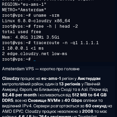
REGION="eu-ams-1"
METRO="Amsterdam"
root@vps:~#
uname -srm
Linux 6.8.0-cloudzy x86_64
root@vps:~#
free -h | head -2
total used free
Mem: 4.0Gi 312Mi 3.5Gi
root@vps:~#
traceroute -n -q1 1.1.1.1
1 10.0.0.1 <1 ms
2 edge.cloudzy.net low-ms
root@vps:~#
_
Amsterdam VPS — коротко про головне
Cloudzy
працює на
eu-ams-1
регіон у
Амстердам
метрополійний район, один із
13 регіонів
у Північній
Америці, Європі, на Близькому Сході та в Азії. Плани від
$2.48 per month
і коливаються від
512 MB to 64 GB
DDR5
, все на
Сховище NVMe
з
40 Gbps
аплінки та
виділений IPv4. Сервери розгортаються за
60 секунд
на
AMD EPYC. Cloudzy працює незалежно з
2008
та має
рейтинг
4.6 / 5
by
764+ reviewers
на Trustpilot.