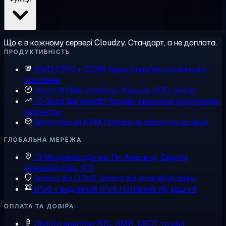
Що є в кожному сервері Cloudzy. Стандарт, а не доплата.
ПРОДУКТИВНІСТЬ
AMD EPYC + DDR5
Ядра й пам'ять останнього
покоління
Чисте NVMe-сховище
Жодних HDD, ніколи
10 Gbps Bandwidth
Тарифи з високою пропускною
здатністю
Віртуалізація KVM
Справжня апаратна ізоляція
ГЛОБАЛЬНА МЕРЕЖА
13 Місцезнаходжень
Пн. Америка, Європа,
Близький Схід, АТР
Захист від DDoS
Захист від атак вбудовано
IPv6 + виділений IPv4
Нативний v6, ваш v4
ОПЛАТА ТА ДОВІРА
Оплата криптою
BTC, XMR, USDT та інші