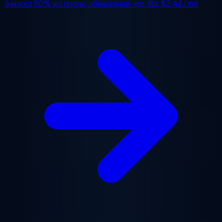
Знижка 50%
усі плани, обмежений час. Від
$2.48/mo