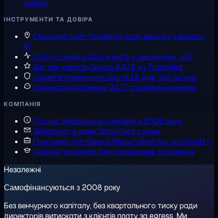
новини
ІНСТРУМЕНТИ ТА ДОВІРА
Скельний скло
Перевірте нашу мережу з вашого
IP
Статус сервісу
Доступність у реальному часі
Відгуки клієнтів
Оцінка 4,6/5 на Trustpilot
Гарантія повернення коштів
14 днів, без питань
Отримати підтримку
24/7, справжні інженери
КОМПАНІЯ
Про нас
Незалежна компанія з 2008 року
Зв'язатися з нами
Зв'яжіться з нами
Програма для бізнесу
Масштабуйтесь на Cloudzy
Освітня програма
Для досліджень та команд
Незалежні
Самофінансуються з 2008 року
Без венчурного капіталу, без квартального тиску ради
директорів витискати з клієнтів плату за egress. Ми