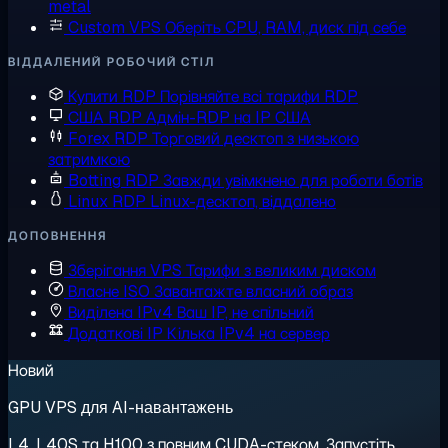
metal
Custom VPS
Оберіть CPU, RAM, диск під себе
ВІДДАЛЕНИЙ РОБОЧИЙ СТІЛ
Купити RDP
Порівняйте всі тарифи RDP
США RDP
Адмін-RDP на IP США
Forex RDP
Торговий десктоп з низькою
затримкою
Botting RDP
Завжди увімкнено для роботи ботів
Linux RDP
Linux-десктоп, віддалено
ДОПОВНЕННЯ
Зберігання VPS
Тарифи з великим диском
Власне ISO
Завантажте власний образ
Виділена IPv4
Ваш IP, не спільний
Додаткові IP
Кілька IPv4 на сервер
Новий
GPU VPS для AI-навантажень
L4, L40S та H100 з повним CUDA-стеком. Запустіть,