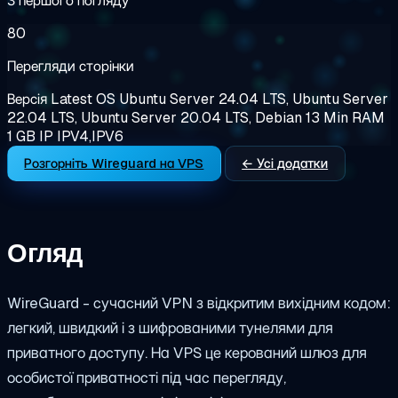
З першого погляду
80
Перегляди сторінки
Версія
Latest
OS
Ubuntu Server 24.04 LTS, Ubuntu Server
22.04 LTS, Ubuntu Server 20.04 LTS, Debian 13
Min RAM
1 GB
IP
IPV4,IPV6
Розгорніть Wireguard на VPS
← Усі додатки
Огляд
WireGuard - сучасний VPN з відкритим вихідним кодом:
легкий, швидкий і з шифрованими тунелями для
приватного доступу. На VPS це керований шлюз для
особистої приватності під час перегляду,