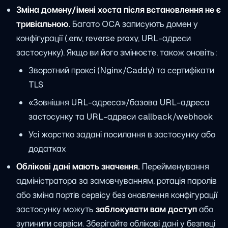
Зміна домену/імені хоста після встановлення не є
тривіальною.
Багато OCA записують домен у
конфігурації (.env, reverse proxy, URL-адреси
застосунку). Якщо ви його змінюєте, також оновіть:
Зворотний проксі (Nginx/Caddy) та сертифікати
TLS
«Зовнішня URL-адреса»/базова URL-адреса
застосунку та URL-адреси callback/webhook
Усі жорстко задані посилання в застосунку або
додатках
Облікові дані мають значення.
Перейменування
адміністратора за замовчуванням, ротація паролів
або зміна портів сервісу без оновлення конфігурації
застосунку можуть
заблокувати вам доступ
або
зупинити сервіси. Зберігайте облікові дані у безпеці