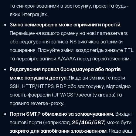
та синхронізованими в застосунку, проксі та будь-
яких інтеграціях.
Зміна неймсерверів може спричинити простій.
Переміщення вашого домену на нові nameservers
або редагування записів NS викликає затримки
поширення. Плануйте зміни, заздалегідь знизьте TTL
та перевірте записи A/AAAA перед переключенням.
Редагування правил брандмауера або портів
може порушити доступ.
Якщо ви змінюєте порти
SSH, HTTP/HTTPS, RDP або застосунку, відповідно
оновіть фаєрволи (UFW/CSF/security groups) та
правила reverse-proxy.
Порти SMTP обмежено за замовчуванням.
Вихідні
поштові порти (наприклад,
25/465/587
) може бути
закрито для запобігання зловживанням
. Якщо ваш