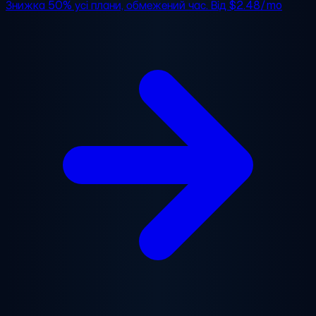
Знижка 50%
усі плани, обмежений час. Від
$2.48/mo