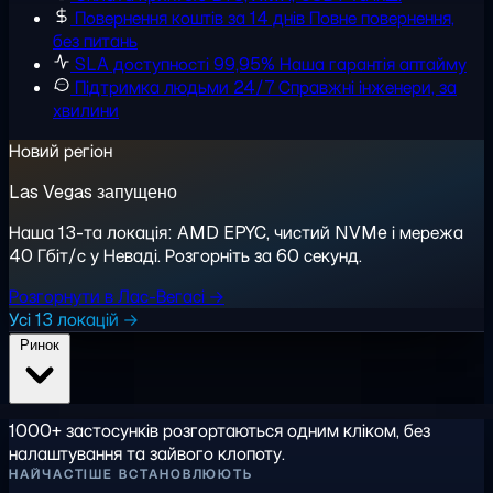
Повернення коштів за 14 днів
Повне повернення,
без питань
SLA доступності 99,95%
Наша гарантія аптайму
Підтримка людьми 24/7
Справжні інженери, за
хвилини
Новий регіон
Las Vegas запущено
Наша 13-та локація: AMD EPYC, чистий NVMe і мережа
40 Гбіт/с у Неваді. Розгорніть за 60 секунд.
Розгорнути в Лас-Вегасі →
Усі 13 локацій →
Ринок
1000+ застосунків розгортаються одним кліком, без
налаштування та зайвого клопоту.
НАЙЧАСТІШЕ ВСТАНОВЛЮЮТЬ