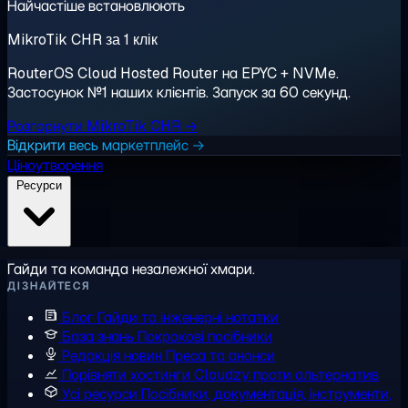
Найчастіше встановлюють
MikroTik CHR за 1 клік
RouterOS Cloud Hosted Router на EPYC + NVMe.
Застосунок №1 наших клієнтів. Запуск за 60 секунд.
Розгорнути MikroTik CHR →
Відкрити весь маркетплейс →
Ціноутворення
Ресурси
Гайди та команда незалежної хмари.
ДІЗНАЙТЕСЯ
Блог
Гайди та інженерні нотатки
База знань
Покрокові посібники
Редакція новин
Преса та анонси
Порівняти хостинги
Cloudzy проти альтернатив
Усі ресурси
Посібники, документація, інструменти,