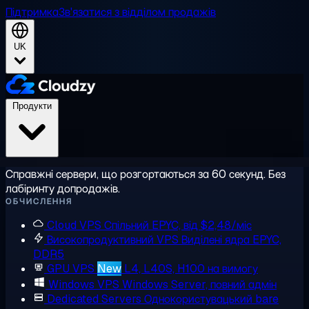
Підтримка
Зв'язатися з відділом продажів
UK
Продукти
Справжні сервери, що розгортаються за 60 секунд. Без
лабіринту допродажів.
ОБЧИСЛЕННЯ
Cloud VPS
Спільний EPYC, від $2,48/міс
Високопродуктивний VPS
Виділені ядра EPYC,
DDR5
GPU VPS
New
L4, L40S, H100 на вимогу
Windows VPS
Windows Server, повний адмін
Dedicated Servers
Однокористувацький bare