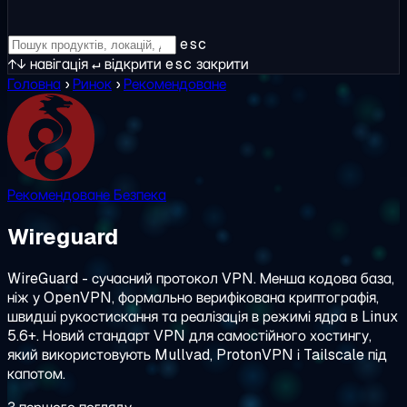
esc
↑↓
навігація
↵
відкрити
esc
закрити
Головна
›
Ринок
›
Рекомендоване
Рекомендоване
Безпека
Wireguard
WireGuard - сучасний протокол VPN. Менша кодова база,
ніж у OpenVPN, формально верифікована криптографія,
швидші рукостискання та реалізація в режимі ядра в Linux
5.6+. Новий стандарт VPN для самостійного хостингу,
який використовують Mullvad, ProtonVPN і Tailscale під
капотом.