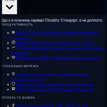
Що є в кожному сервері Cloudzy. Стандарт, а не доплата.
ПРОДУКТИВНІСТЬ
AMD EPYC + DDR5
Ядра й пам'ять останнього
покоління
Чисте NVMe-сховище
Жодних HDD, ніколи
10 Gbps Bandwidth
Тарифи з високою пропускною
здатністю
Віртуалізація KVM
Справжня апаратна ізоляція
ГЛОБАЛЬНА МЕРЕЖА
13 Місцезнаходжень
Пн. Америка, Європа,
Близький Схід, АТР
Захист від DDoS
Захист від атак вбудовано
IPv6 + виділений IPv4
Нативний v6, ваш v4
ОПЛАТА ТА ДОВІРА
Оплата криптою
BTC, XMR, USDT та інші