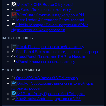
MikroTik CHR
RouterOS у хмарі
aaPanel
Легка панель хостингу
WireGuard
Сучасне, швидке ядро VPN
MetaTrader 4
Стандарт Forex-торгівлі
Hiddify Manager
Панель керування VPN з
підтримкою кількох протоколів
ПАНЕЛІ ХОСТИНГУ
Plesk
Повноцінна панель веб-хостингу
FastPanel
Безкоштовна швидка панель сервера
CloudPanel
Панель для PHP та Node.js
cPanel
Класична панель хостингу
VPN ТА ІНСТРУМЕНТИ
OpenVPN AS
Власний VPN-сервер
Docker
Середовище виконання контейнерів,
готове до роботи
MTProto Proxy
Проксі на базі Telegram
BlueStacks
Android-додатки на VPS