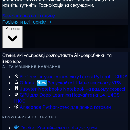
навчіть, зупиніть. Тарифікація за секундами.
Безкоштовно на 1 годину →
Порівняти всі тарифи →
Рішення
Стеки, які насправді розгортають AI-розробники та
інженери.
AI ТА МАШИННЕ НАВЧАННЯ
ВПС для штучного інтелекту
Готові PyTorch і CUDA
Ollama
New
Запускайте LLM на власному VPS
Jupyter Notebooks
Notebook на вашому сервері
GPU для Deep Learning
Навчайте на L4, L40S,
H100
Anaconda
Python-стек для даних, готовий
РОЗРОБНИКИ ТА DEVOPS
Docker
Контейнери з root-доступом