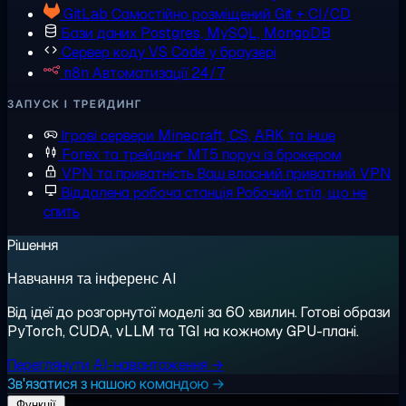
GitLab
Самостійно розміщений Git + CI/CD
Бази даних
Postgres, MySQL, MongoDB
Сервер коду
VS Code у браузері
n8n
Автоматизації 24/7
ЗАПУСК І ТРЕЙДИНГ
Ігрові сервери
Minecraft, CS, ARK та інше
Forex та трейдинг
MT5 поруч із брокером
VPN та приватність
Ваш власний приватний VPN
Віддалена робоча станція
Робочий стіл, що не
спить
Рішення
Навчання та інференс AI
Від ідеї до розгорнутої моделі за 60 хвилин. Готові образи
PyTorch, CUDA, vLLM та TGI на кожному GPU-плані.
Переглянути AI-навантаження →
Зв'язатися з нашою командою →
Функції