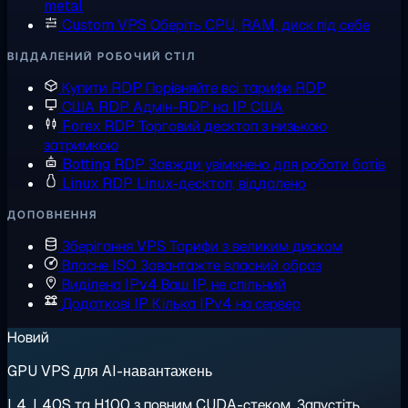
metal
Custom VPS
Оберіть CPU, RAM, диск під себе
ВІДДАЛЕНИЙ РОБОЧИЙ СТІЛ
Купити RDP
Порівняйте всі тарифи RDP
США RDP
Адмін-RDP на IP США
Forex RDP
Торговий десктоп з низькою
затримкою
Botting RDP
Завжди увімкнено для роботи ботів
Linux RDP
Linux-десктоп, віддалено
ДОПОВНЕННЯ
Зберігання VPS
Тарифи з великим диском
Власне ISO
Завантажте власний образ
Виділена IPv4
Ваш IP, не спільний
Додаткові IP
Кілька IPv4 на сервер
Новий
GPU VPS для AI-навантажень
L4, L40S та H100 з повним CUDA-стеком. Запустіть,