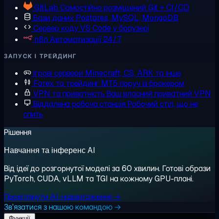
GitLab
Самостійно розміщений Git + CI/CD
Бази даних
Postgres, MySQL, MongoDB
Сервер коду
VS Code у браузері
n8n
Автоматизації 24/7
ЗАПУСК І ТРЕЙДИНГ
Ігрові сервери
Minecraft, CS, ARK та інше
Forex та трейдинг
MT5 поруч із брокером
VPN та приватність
Ваш власний приватний VPN
Віддалена робоча станція
Робочий стіл, що не
спить
Рішення
Навчання та інференс AI
Від ідеї до розгорнутої моделі за 60 хвилин. Готові образи
PyTorch, CUDA, vLLM та TGI на кожному GPU-плані.
Переглянути AI-навантаження →
Зв'язатися з нашою командою →
Функції