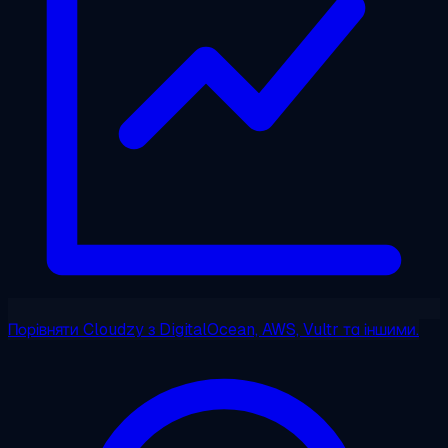
Порівняти Cloudzy
з DigitalOcean, AWS, Vultr та іншими.