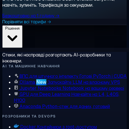
навчіть, зупиніть. Тарифікація за секундами.
Безкоштовно на 1 годину →
Порівняти всі тарифи →
Рішення
Стеки, які насправді розгортають AI-розробники та
інженери.
AI ТА МАШИННЕ НАВЧАННЯ
ВПС для штучного інтелекту
Готові PyTorch і CUDA
Ollama
New
Запускайте LLM на власному VPS
Jupyter Notebooks
Notebook на вашому сервері
GPU для Deep Learning
Навчайте на L4, L40S,
H100
Anaconda
Python-стек для даних, готовий
РОЗРОБНИКИ ТА DEVOPS
Docker
Контейнери з root-доступом