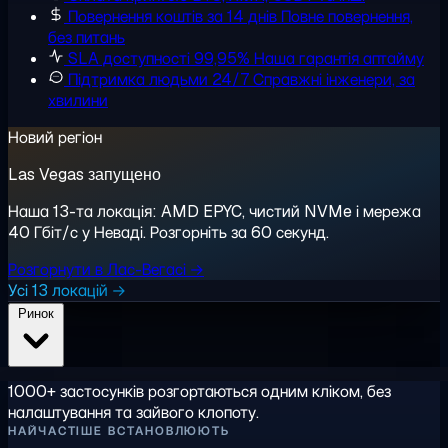
Повернення коштів за 14 днів
Повне повернення,
без питань
SLA доступності 99,95%
Наша гарантія аптайму
Підтримка людьми 24/7
Справжні інженери, за
хвилини
Новий регіон
Las Vegas запущено
Наша 13-та локація: AMD EPYC, чистий NVMe і мережа
40 Гбіт/с у Неваді. Розгорніть за 60 секунд.
Розгорнути в Лас-Вегасі →
Усі 13 локацій →
Ринок
1000+ застосунків розгортаються одним кліком, без
налаштування та зайвого клопоту.
НАЙЧАСТІШЕ ВСТАНОВЛЮЮТЬ