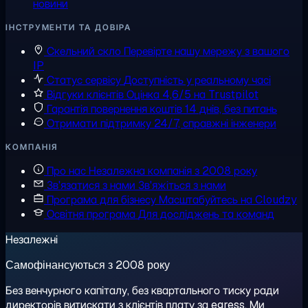
новини
ІНСТРУМЕНТИ ТА ДОВІРА
Скельний скло
Перевірте нашу мережу з вашого
IP
Статус сервісу
Доступність у реальному часі
Відгуки клієнтів
Оцінка 4,6/5 на Trustpilot
Гарантія повернення коштів
14 днів, без питань
Отримати підтримку
24/7, справжні інженери
КОМПАНІЯ
Про нас
Незалежна компанія з 2008 року
Зв'язатися з нами
Зв'яжіться з нами
Програма для бізнесу
Масштабуйтесь на Cloudzy
Освітня програма
Для досліджень та команд
Незалежні
Самофінансуються з 2008 року
Без венчурного капіталу, без квартального тиску ради
директорів витискати з клієнтів плату за egress. Ми