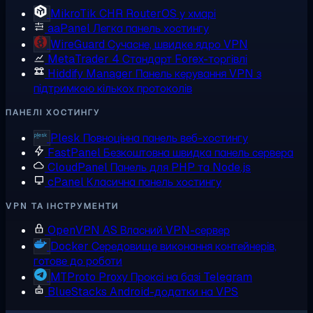
MikroTik CHR
RouterOS у хмарі
aaPanel
Легка панель хостингу
WireGuard
Сучасне, швидке ядро VPN
MetaTrader 4
Стандарт Forex-торгівлі
Hiddify Manager
Панель керування VPN з
підтримкою кількох протоколів
ПАНЕЛІ ХОСТИНГУ
Plesk
Повноцінна панель веб-хостингу
FastPanel
Безкоштовна швидка панель сервера
CloudPanel
Панель для PHP та Node.js
cPanel
Класична панель хостингу
VPN ТА ІНСТРУМЕНТИ
OpenVPN AS
Власний VPN-сервер
Docker
Середовище виконання контейнерів,
готове до роботи
MTProto Proxy
Проксі на базі Telegram
BlueStacks
Android-додатки на VPS