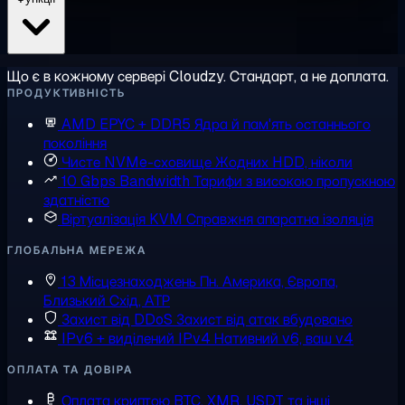
Що є в кожному сервері Cloudzy. Стандарт, а не доплата.
ПРОДУКТИВНІСТЬ
AMD EPYC + DDR5
Ядра й пам'ять останнього
покоління
Чисте NVMe-сховище
Жодних HDD, ніколи
10 Gbps Bandwidth
Тарифи з високою пропускною
здатністю
Віртуалізація KVM
Справжня апаратна ізоляція
ГЛОБАЛЬНА МЕРЕЖА
13 Місцезнаходжень
Пн. Америка, Європа,
Близький Схід, АТР
Захист від DDoS
Захист від атак вбудовано
IPv6 + виділений IPv4
Нативний v6, ваш v4
ОПЛАТА ТА ДОВІРА
Оплата криптою
BTC, XMR, USDT та інші