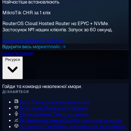
Найчастіше встановлюють
MikroTik CHR за 1 клік
RouterOS Cloud Hosted Router на EPYC + NVMe.
Застосунок №1 наших клієнтів. Запуск за 60 секунд.
Розгорнути MikroTik CHR →
Відкрити весь маркетплейс →
Ціноутворення
Ресурси
Гайди та команда незалежної хмари.
ДІЗНАЙТЕСЯ
Блог
Гайди та інженерні нотатки
База знань
Покрокові посібники
Редакція новин
Преса та анонси
Порівняти хостинги
Cloudzy проти альтернатив
Усі ресурси
Посібники, документація, інструменти,