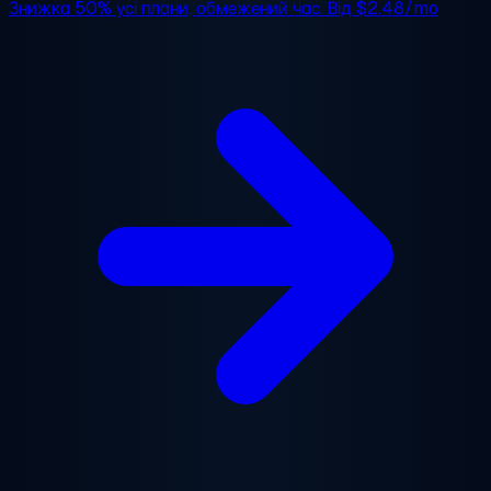
Знижка 50%
усі плани, обмежений час. Від
$2.48/mo