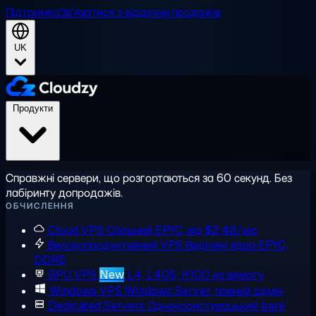
Підтримка
Зв'язатися з відділом продажів
UK
Продукти
Справжні сервери, що розгортаються за 60 секунд. Без
лабіринту допродажів.
ОБЧИСЛЕННЯ
Cloud VPS
Спільний EPYC, від $2,48/міс
Високопродуктивний VPS
Виділені ядра EPYC,
DDR5
GPU VPS
New
L4, L40S, H100 на вимогу
Windows VPS
Windows Server, повний адмін
Dedicated Servers
Однокористувацький bare