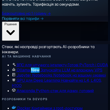
навчіть, зупиніть. Тарифікація за секундами.
Безкоштовно на 1 годину →
Порівняти всі тарифи →
Рішення
Стеки, які насправді розгортають AI-розробники та
інженери.
AI ТА МАШИННЕ НАВЧАННЯ
ВПС для штучного інтелекту
Готові PyTorch і CUDA
Ollama
New
Запускайте LLM на власному VPS
Jupyter Notebooks
Notebook на вашому сервері
GPU для Deep Learning
Навчайте на L4, L40S,
H100
Anaconda
Python-стек для даних, готовий
РОЗРОБНИКИ ТА DEVOPS
Docker
Контейнери з root-доступом