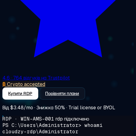
4.6
· 764 відгуків на Trustpilot
₿
Crypto accepted
Купити RDP
Порівняти плани
Від
$3.48/mo
· Знижка 50% · Trial license or BYOL
RDP · WIN-AMS-001
rdp підключено
PS C:\Users\Administrator>
whoami
cloudzy-rdp\Administrator