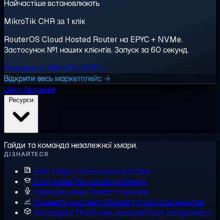
Найчастіше встановлюють
MikroTik CHR за 1 клік
RouterOS Cloud Hosted Router на EPYC + NVMe.
Застосунок №1 наших клієнтів. Запуск за 60 секунд.
Розгорнути MikroTik CHR →
Відкрити весь маркетплейс →
Ціноутворення
Ресурси
Гайди та команда незалежної хмари.
ДІЗНАЙТЕСЯ
Блог
Гайди та інженерні нотатки
База знань
Покрокові посібники
Редакція новин
Преса та анонси
Порівняти хостинги
Cloudzy проти альтернатив
Усі ресурси
Посібники, документація, інструменти,