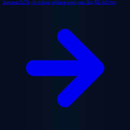
Знижка 50%
усі плани, обмежений час. Від
$2.48/mo