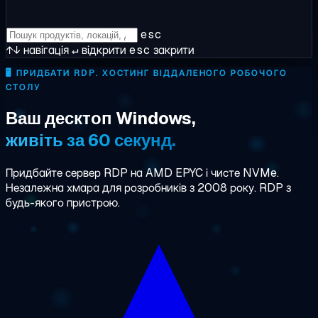
esc
↑↓
навігація
↵
відкрити
esc
закрити
🖥️
ПРИДБАТИ RDP. ХОСТИНГ ВІДДАЛЕНОГО РОБОЧОГО
СТОЛУ
Ваш десктоп Windows,
живіть за 60 секунд.
Придбайте сервер RDP на AMD EPYC і чисте NVMe.
Незалежна хмара для розробників з 2008 року. RDP з
будь-якого пристрою.