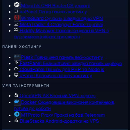
MikroTik CHR
RouterOS у хмарі
aaPanel
Легка панель хостингу
WireGuard
Сучасне, швидке ядро VPN
MetaTrader 4
Стандарт Forex-торгівлі
Hiddify Manager
Панель керування VPN з
підтримкою кількох протоколів
ПАНЕЛІ ХОСТИНГУ
Plesk
Повноцінна панель веб-хостингу
FastPanel
Безкоштовна швидка панель сервера
CloudPanel
Панель для PHP та Node.js
cPanel
Класична панель хостингу
VPN ТА ІНСТРУМЕНТИ
OpenVPN AS
Власний VPN-сервер
Docker
Середовище виконання контейнерів,
готове до роботи
MTProto Proxy
Проксі на базі Telegram
BlueStacks
Android-додатки на VPS