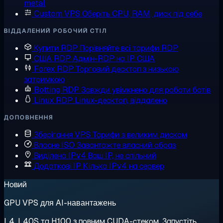
metal
Custom VPS
Оберіть CPU, RAM, диск під себе
ВІДДАЛЕНИЙ РОБОЧИЙ СТІЛ
Купити RDP
Порівняйте всі тарифи RDP
США RDP
Адмін-RDP на IP США
Forex RDP
Торговий десктоп з низькою
затримкою
Botting RDP
Завжди увімкнено для роботи ботів
Linux RDP
Linux-десктоп, віддалено
ДОПОВНЕННЯ
Зберігання VPS
Тарифи з великим диском
Власне ISO
Завантажте власний образ
Виділена IPv4
Ваш IP, не спільний
Додаткові IP
Кілька IPv4 на сервер
Новий
GPU VPS для AI-навантажень
L4, L40S та H100 з повним CUDA-стеком. Запустіть,