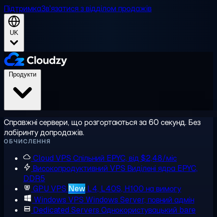
Підтримка
Зв'язатися з відділом продажів
UK
Продукти
Справжні сервери, що розгортаються за 60 секунд. Без
лабіринту допродажів.
ОБЧИСЛЕННЯ
Cloud VPS
Спільний EPYC, від $2,48/міс
Високопродуктивний VPS
Виділені ядра EPYC,
DDR5
GPU VPS
New
L4, L40S, H100 на вимогу
Windows VPS
Windows Server, повний адмін
Dedicated Servers
Однокористувацький bare