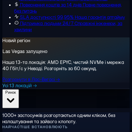
Повернення коштів за 14 днів
Повне повернення,
без питань
SLA доступності 99,95%
Наша гарантія аптайму
Підтримка людьми 24/7
Справжні інженери, за
хвилини
Новий регіон
Las Vegas запущено
Наша 13-та локація: AMD EPYC, чистий NVMe і мережа
40 Гбіт/с у Неваді. Розгорніть за 60 секунд.
Розгорнути в Лас-Вегасі →
Усі 13 локацій →
Ринок
1000+ застосунків розгортаються одним кліком, без
налаштування та зайвого клопоту.
НАЙЧАСТІШЕ ВСТАНОВЛЮЮТЬ