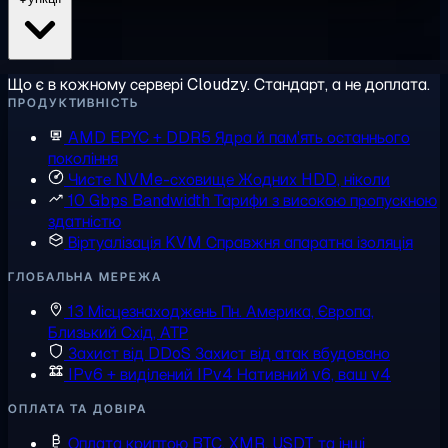
Що є в кожному сервері Cloudzy. Стандарт, а не доплата.
ПРОДУКТИВНІСТЬ
AMD EPYC + DDR5
Ядра й пам'ять останнього
покоління
Чисте NVMe-сховище
Жодних HDD, ніколи
10 Gbps Bandwidth
Тарифи з високою пропускною
здатністю
Віртуалізація KVM
Справжня апаратна ізоляція
ГЛОБАЛЬНА МЕРЕЖА
13 Місцезнаходжень
Пн. Америка, Європа,
Близький Схід, АТР
Захист від DDoS
Захист від атак вбудовано
IPv6 + виділений IPv4
Нативний v6, ваш v4
ОПЛАТА ТА ДОВІРА
Оплата криптою
BTC, XMR, USDT та інші