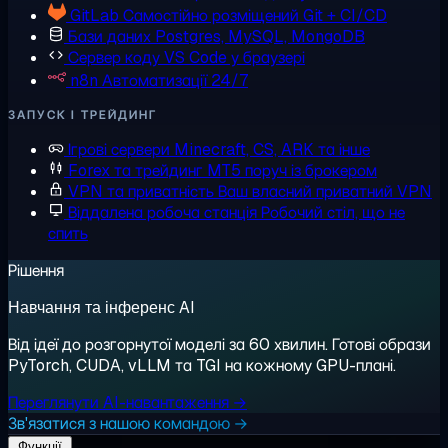
GitLab
Самостійно розміщений Git + CI/CD
Бази даних
Postgres, MySQL, MongoDB
Сервер коду
VS Code у браузері
n8n
Автоматизації 24/7
ЗАПУСК І ТРЕЙДИНГ
Ігрові сервери
Minecraft, CS, ARK та інше
Forex та трейдинг
MT5 поруч із брокером
VPN та приватність
Ваш власний приватний VPN
Віддалена робоча станція
Робочий стіл, що не
спить
Рішення
Навчання та інференс AI
Від ідеї до розгорнутої моделі за 60 хвилин. Готові образи
PyTorch, CUDA, vLLM та TGI на кожному GPU-плані.
Переглянути AI-навантаження →
Зв'язатися з нашою командою →
Функції