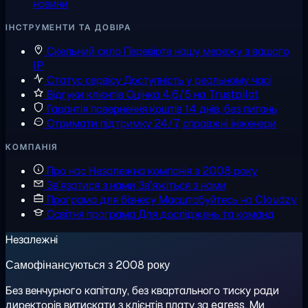
новини
ІНСТРУМЕНТИ ТА ДОВІРА
Скельний скло
Перевірте нашу мережу з вашого
IP
Статус сервісу
Доступність у реальному часі
Відгуки клієнтів
Оцінка 4,6/5 на Trustpilot
Гарантія повернення коштів
14 днів, без питань
Отримати підтримку
24/7, справжні інженери
КОМПАНІЯ
Про нас
Незалежна компанія з 2008 року
Зв'язатися з нами
Зв'яжіться з нами
Програма для бізнесу
Масштабуйтесь на Cloudzy
Освітня програма
Для досліджень та команд
Незалежні
Самофінансуються з 2008 року
Без венчурного капіталу, без квартального тиску ради
директорів витискати з клієнтів плату за egress. Ми