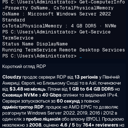
PS C:\Users\Administrator>
Get-ComputerInfo
-Property OsName, CsTotalPhysicalMemory
OsName : Microsoft Windows Server 2022
Standard
CsTotalPhysicalMemory : 4 GB DDR5 · NVMe
PS C:\Users\Administrator>
Get-Service
TermService
Status Name DisplayName
Running TermService
Remote Desktop Services
PS C:\Users\Administrator>
_
Короткий огляд RDP
Cloudzy
продає сервери RDP від
13 регіонів
у Північній
Америці, Європі, на Близькому Сході та в Азії, починаючи
від
$3.48 на місяць
. Плани від
1 GB to 64 GB DDR5
на
Сховище NVMe
з
40 Gbps
аплінки та виділений IPv4.
Сервери запускаються за
60 секунд
з повною
адміністратор RDP
, працює на AMD EPYC та дозволяє
розгорнути Windows Server 2022, 2019, 2016 і 2012 в
один клік з
пробна ліцензія
або власну (BYOL). Працюємо
незалежно з
2008
, оцінено
4.6 / 5
by
764+ reviewers
на