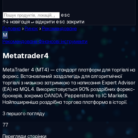
esc
↑↓
навігація
↵
відкрити
esc
закрити
Головна
›
Ринок
›
Рекомендоване
M
Рекомендоване
Фінансові інструменти
Metatrader4
MetaTrader 4 (MT4) — стандарт платформ для торгівлі на
форекс. Встановлений заздалегідь для алгоритмічної
торгівлі з низькою затримкою та написання Expert Advisor
(EA) на MQL4. Використовується 90% роздрібних форекс-
брокерів, зокрема OANDA, Pepperstone та IC Markets.
Найпоширеніша роздрібна торгова платформа в історії.
З першого погляду
77
Перегляди сторінки