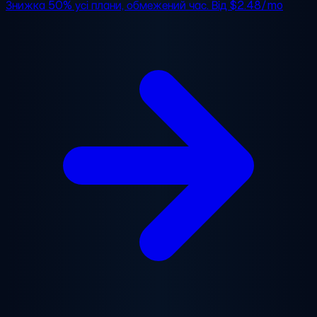
Знижка 50%
усі плани, обмежений час. Від
$2.48/mo