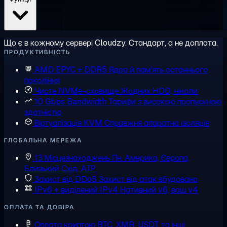
Що є в кожному сервері Cloudzy. Стандарт, а не доплата.
ПРОДУКТИВНІСТЬ
AMD EPYC + DDR5
Ядра й пам'ять останнього
покоління
Чисте NVMe-сховище
Жодних HDD, ніколи
10 Gbps Bandwidth
Тарифи з високою пропускною
здатністю
Віртуалізація KVM
Справжня апаратна ізоляція
ГЛОБАЛЬНА МЕРЕЖА
13 Місцезнаходжень
Пн. Америка, Європа,
Близький Схід, АТР
Захист від DDoS
Захист від атак вбудовано
IPv6 + виділений IPv4
Нативний v6, ваш v4
ОПЛАТА ТА ДОВІРА
Оплата криптою
BTC, XMR, USDT та інші