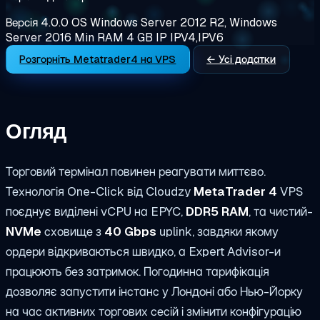
Версія
4.0.0
OS
Windows Server 2012 R2, Windows
Server 2016
Min RAM
4 GB
IP
IPV4,IPV6
Розгорніть Metatrader4 на VPS
← Усі додатки
Огляд
Торговий термінал повинен реагувати миттєво.
Технологія One-Click від Cloudzy
MetaTrader 4
VPS
поєднує виділені vCPU на EPYC,
DDR5 RAM
, та чистий-
NVMe
сховище з
40 Gbps
uplink, завдяки якому
ордери відкриваються швидко, а Expert Advisor-и
працюють без затримок. Погодинна тарифікація
дозволяє запустити інстанс у Лондоні або Нью-Йорку
на час активних торгових сесій і змінити конфігурацію