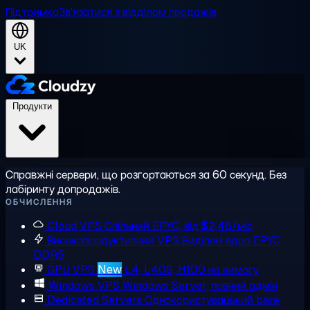
Підтримка
Зв'язатися з відділом продажів
UK
Продукти
Справжні сервери, що розгортаються за 60 секунд. Без
лабіринту допродажів.
ОБЧИСЛЕННЯ
Cloud VPS
Спільний EPYC, від $2,48/міс
Високопродуктивний VPS
Виділені ядра EPYC,
DDR5
GPU VPS
New
L4, L40S, H100 на вимогу
Windows VPS
Windows Server, повний адмін
Dedicated Servers
Однокористувацький bare