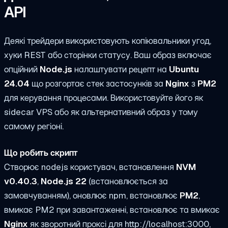
API
Деякі трейдери використовують копіювальники угод,
хуки REST або сторінки статусу. Ваш образ включає
опційний
Node.js
налаштувати рецепт на
Ubuntu
24.04
що розгортає стек застосунків за
Nginx
з
PM2
для керування процесами. Використовуйте його як
sidecar VPS або як альтернативний образ у тому
самому регіоні.
Що робить скрипт
Створює
nodejs
користувач, встановлення
NVM
v0.40.3
,
Node.js 22
(встановлюється за
замовчуванням), оновлює npm, встановлює
PM2
,
вмикає PM2 при завантаженні, встановлює та вмикає
Nginx
як зворотний проксі для
http://localhost:3000
,