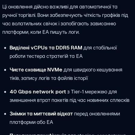
Ці оновлення дійсно важливі для автоматичної та
ручної торгівлі. Вони забезпечують чіткість графіків під
час волатильних свічок і запобігають зависанню
платформи, коли EA пишуть логи.
Виділені vCPUs та DDR5 RAM
для стабільної
роботи тестера стратегій та EA
Чисте сховище NVMe
для швидкого кешування
тіків, запису логів та файлів історії
40 Gbps network port
з Tier-1 мережею для
зменшення втрат пакетів під час новинних сплесків
Знімки та миттєвий відкат
перед оновленнями
платформи або EA