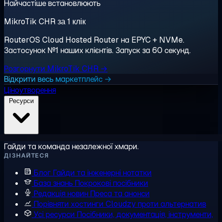
Найчастіше встановлюють
MikroTik CHR за 1 клік
RouterOS Cloud Hosted Router на EPYC + NVMe.
Застосунок №1 наших клієнтів. Запуск за 60 секунд.
Розгорнути MikroTik CHR →
Відкрити весь маркетплейс →
Ціноутворення
Ресурси
Гайди та команда незалежної хмари.
ДІЗНАЙТЕСЯ
Блог
Гайди та інженерні нотатки
База знань
Покрокові посібники
Редакція новин
Преса та анонси
Порівняти хостинги
Cloudzy проти альтернатив
Усі ресурси
Посібники, документація, інструменти,