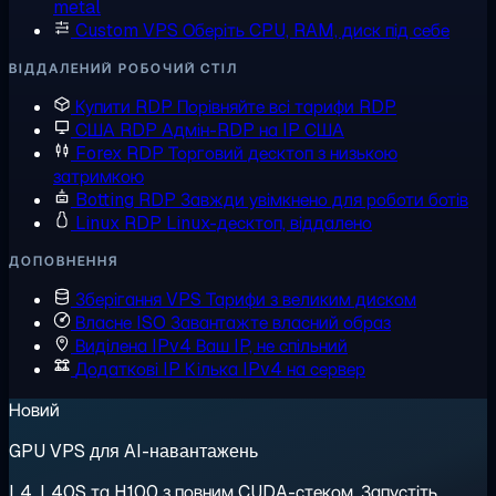
metal
Custom VPS
Оберіть CPU, RAM, диск під себе
ВІДДАЛЕНИЙ РОБОЧИЙ СТІЛ
Купити RDP
Порівняйте всі тарифи RDP
США RDP
Адмін-RDP на IP США
Forex RDP
Торговий десктоп з низькою
затримкою
Botting RDP
Завжди увімкнено для роботи ботів
Linux RDP
Linux-десктоп, віддалено
ДОПОВНЕННЯ
Зберігання VPS
Тарифи з великим диском
Власне ISO
Завантажте власний образ
Виділена IPv4
Ваш IP, не спільний
Додаткові IP
Кілька IPv4 на сервер
Новий
GPU VPS для AI-навантажень
L4, L40S та H100 з повним CUDA-стеком. Запустіть,