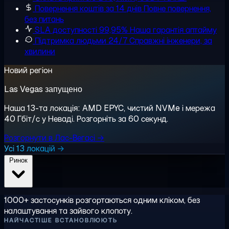
Повернення коштів за 14 днів
Повне повернення,
без питань
SLA доступності 99,95%
Наша гарантія аптайму
Підтримка людьми 24/7
Справжні інженери, за
хвилини
Новий регіон
Las Vegas запущено
Наша 13-та локація: AMD EPYC, чистий NVMe і мережа
40 Гбіт/с у Неваді. Розгорніть за 60 секунд.
Розгорнути в Лас-Вегасі →
Усі 13 локацій →
Ринок
1000+ застосунків розгортаються одним кліком, без
налаштування та зайвого клопоту.
НАЙЧАСТІШЕ ВСТАНОВЛЮЮТЬ