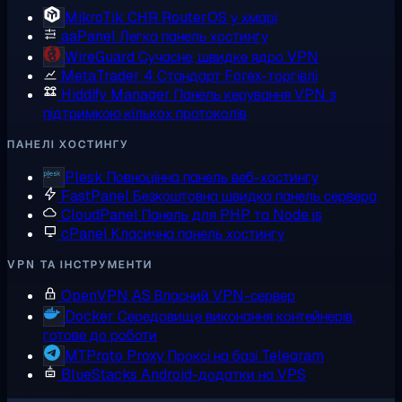
MikroTik CHR
RouterOS у хмарі
aaPanel
Легка панель хостингу
WireGuard
Сучасне, швидке ядро VPN
MetaTrader 4
Стандарт Forex-торгівлі
Hiddify Manager
Панель керування VPN з
підтримкою кількох протоколів
ПАНЕЛІ ХОСТИНГУ
Plesk
Повноцінна панель веб-хостингу
FastPanel
Безкоштовна швидка панель сервера
CloudPanel
Панель для PHP та Node.js
cPanel
Класична панель хостингу
VPN ТА ІНСТРУМЕНТИ
OpenVPN AS
Власний VPN-сервер
Docker
Середовище виконання контейнерів,
готове до роботи
MTProto Proxy
Проксі на базі Telegram
BlueStacks
Android-додатки на VPS