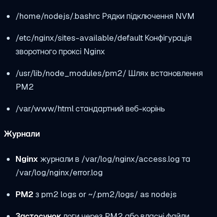
/home/nodejs/.bashrc
Рядки підключення NVM
/etc/nginx/sites-available/default
Конфігурація
зворотного проксі Nginx
/usr/lib/node_modules/pm2/
Шлях встановлення
PM2
/var/www/html
стандартний веб-корінь
Журнали
Nginx
журнали в
/var/log/nginx/access.log
та
/var/log/nginx/error.log
PM2
з
pm2 logs
or
~/.pm2/logs/
as
nodejs
Застосунок
логи через PM2 або власні файли