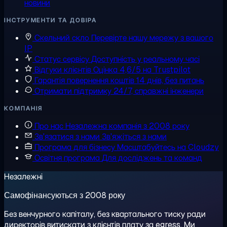
новини
ІНСТРУМЕНТИ ТА ДОВІРА
Скельний скло
Перевірте нашу мережу з вашого
IP
Статус сервісу
Доступність у реальному часі
Відгуки клієнтів
Оцінка 4,6/5 на Trustpilot
Гарантія повернення коштів
14 днів, без питань
Отримати підтримку
24/7, справжні інженери
КОМПАНІЯ
Про нас
Незалежна компанія з 2008 року
Зв'язатися з нами
Зв'яжіться з нами
Програма для бізнесу
Масштабуйтесь на Cloudzy
Освітня програма
Для досліджень та команд
Незалежні
Самофінансуються з 2008 року
Без венчурного капіталу, без квартального тиску ради
директорів витискати з клієнтів плату за egress. Ми