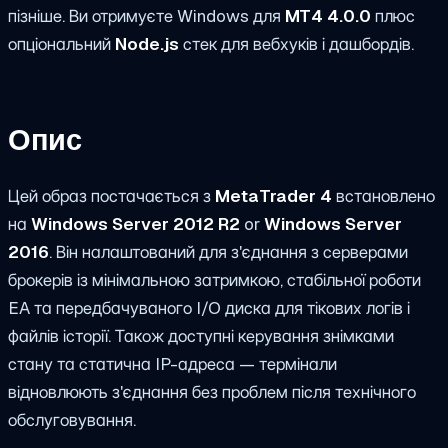
пізніше. Ви отримуєте Windows для
MT4 4.0.0
плюс
опціональний
Node.js
стек для вебхуків і дашбордів.
Опис
Цей образ постачається з
MetaTrader 4
встановлено
на
Windows Server 2012 R2
or
Windows Server
2016
. Він налаштований для з'єднання з серверами
брокерів із мінімальною затримкою, стабільної роботи
EA та передбачуваного I/O диска для тікових логів і
файлів історії. Також доступні керування знімками
стану та статична IP-адреса — термінали
відновлюють з'єднання без проблем після технічного
обслуговування.