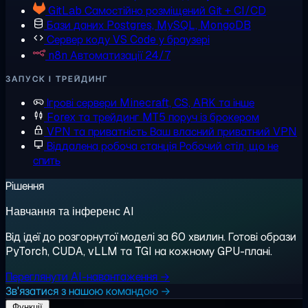
GitLab
Самостійно розміщений Git + CI/CD
Бази даних
Postgres, MySQL, MongoDB
Сервер коду
VS Code у браузері
n8n
Автоматизації 24/7
ЗАПУСК І ТРЕЙДИНГ
Ігрові сервери
Minecraft, CS, ARK та інше
Forex та трейдинг
MT5 поруч із брокером
VPN та приватність
Ваш власний приватний VPN
Віддалена робоча станція
Робочий стіл, що не
спить
Рішення
Навчання та інференс AI
Від ідеї до розгорнутої моделі за 60 хвилин. Готові образи
PyTorch, CUDA, vLLM та TGI на кожному GPU-плані.
Переглянути AI-навантаження →
Зв'язатися з нашою командою →
Функції