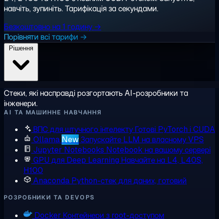
навчіть, зупиніть. Тарифікація за секундами.
Безкоштовно на 1 годину →
Порівняти всі тарифи →
Рішення
Стеки, які насправді розгортають AI-розробники та
інженери.
AI ТА МАШИННЕ НАВЧАННЯ
ВПС для штучного інтелекту
Готові PyTorch і CUDA
Ollama
New
Запускайте LLM на власному VPS
Jupyter Notebooks
Notebook на вашому сервері
GPU для Deep Learning
Навчайте на L4, L40S,
H100
Anaconda
Python-стек для даних, готовий
РОЗРОБНИКИ ТА DEVOPS
Docker
Контейнери з root-доступом