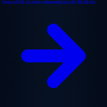
Знижка 50%
усі плани, обмежений час. Від
$2.48/mo