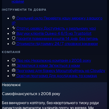
новини
ІНСТРУМЕНТИ ТА ДОВІРА
Скельний скло
Перевірте нашу мережу з вашого
IP
Статус сервісу
Доступність у реальному часі
Відгуки клієнтів
Оцінка 4,6/5 на Trustpilot
Гарантія повернення коштів
14 днів, без питань
Отримати підтримку
24/7, справжні інженери
КОМПАНІЯ
Про нас
Незалежна компанія з 2008 року
Зв'язатися з нами
Зв'яжіться з нами
Програма для бізнесу
Масштабуйтесь на Cloudzy
Освітня програма
Для досліджень та команд
Незалежні
Самофінансуються з 2008 року
Без венчурного капіталу, без квартального тиску ради
директорів витискати з клієнтів плату за egress. Ми