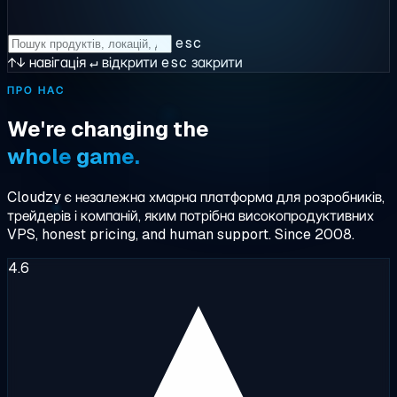
esc
↑↓
навігація
↵
відкрити
esc
закрити
ПРО НАС
We're
changing
the
whole
game.
Cloudzy є
незалежна
хмарна платформа для розробників,
трейдерів і компаній, яким потрібна
високопродуктивних
VPS
, honest pricing, and human support. Since 2008.
4.6