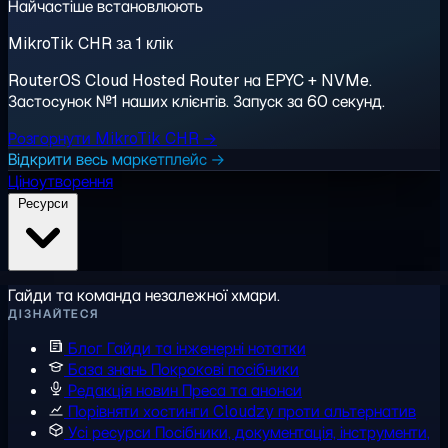
Найчастіше встановлюють
MikroTik CHR за 1 клік
RouterOS Cloud Hosted Router на EPYC + NVMe.
Застосунок №1 наших клієнтів. Запуск за 60 секунд.
Розгорнути MikroTik CHR →
Відкрити весь маркетплейс →
Ціноутворення
Ресурси
Гайди та команда незалежної хмари.
ДІЗНАЙТЕСЯ
Блог
Гайди та інженерні нотатки
База знань
Покрокові посібники
Редакція новин
Преса та анонси
Порівняти хостинги
Cloudzy проти альтернатив
Усі ресурси
Посібники, документація, інструменти,