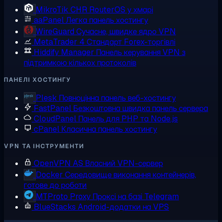
MikroTik CHR
RouterOS у хмарі
aaPanel
Легка панель хостингу
WireGuard
Сучасне, швидке ядро VPN
MetaTrader 4
Стандарт Forex-торгівлі
Hiddify Manager
Панель керування VPN з
підтримкою кількох протоколів
ПАНЕЛІ ХОСТИНГУ
Plesk
Повноцінна панель веб-хостингу
FastPanel
Безкоштовна швидка панель сервера
CloudPanel
Панель для PHP та Node.js
cPanel
Класична панель хостингу
VPN ТА ІНСТРУМЕНТИ
OpenVPN AS
Власний VPN-сервер
Docker
Середовище виконання контейнерів,
готове до роботи
MTProto Proxy
Проксі на базі Telegram
BlueStacks
Android-додатки на VPS