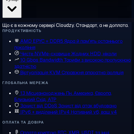
Що є в кожному сервері Cloudzy. Стандарт, а не доплата.
ПРОДУКТИВНІСТЬ
AMD EPYC + DDR5
Ядра й пам'ять останнього
покоління
Чисте NVMe-сховище
Жодних HDD, ніколи
10 Gbps Bandwidth
Тарифи з високою пропускною
здатністю
Віртуалізація KVM
Справжня апаратна ізоляція
ГЛОБАЛЬНА МЕРЕЖА
13 Місцезнаходжень
Пн. Америка, Європа,
Близький Схід, АТР
Захист від DDoS
Захист від атак вбудовано
IPv6 + виділений IPv4
Нативний v6, ваш v4
ОПЛАТА ТА ДОВІРА
Оплата криптою
BTC, XMR, USDT та інші