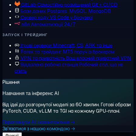
GitLab
Самостійно розміщений Git + CI/CD
Бази даних
Postgres, MySQL, MongoDB
Сервер коду
VS Code у браузері
n8n
Автоматизації 24/7
ЗАПУСК І ТРЕЙДИНГ
Ігрові сервери
Minecraft, CS, ARK та інше
Forex та трейдинг
MT5 поруч із брокером
VPN та приватність
Ваш власний приватний VPN
Віддалена робоча станція
Робочий стіл, що не
спить
Рішення
Навчання та інференс AI
Від ідеї до розгорнутої моделі за 60 хвилин. Готові образи
PyTorch, CUDA, vLLM та TGI на кожному GPU-плані.
Переглянути AI-навантаження →
Зв'язатися з нашою командою →
Функції