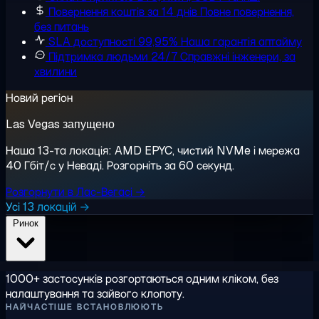
Повернення коштів за 14 днів
Повне повернення,
без питань
SLA доступності 99,95%
Наша гарантія аптайму
Підтримка людьми 24/7
Справжні інженери, за
хвилини
Новий регіон
Las Vegas запущено
Наша 13-та локація: AMD EPYC, чистий NVMe і мережа
40 Гбіт/с у Неваді. Розгорніть за 60 секунд.
Розгорнути в Лас-Вегасі →
Усі 13 локацій →
Ринок
1000+ застосунків розгортаються одним кліком, без
налаштування та зайвого клопоту.
НАЙЧАСТІШЕ ВСТАНОВЛЮЮТЬ