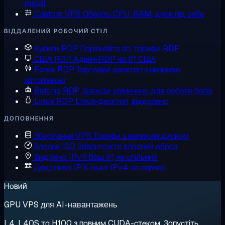
metal
Custom VPS
Оберіть CPU, RAM, диск під себе
ВІДДАЛЕНИЙ РОБОЧИЙ СТІЛ
Купити RDP
Порівняйте всі тарифи RDP
США RDP
Адмін-RDP на IP США
Forex RDP
Торговий десктоп з низькою
затримкою
Botting RDP
Завжди увімкнено для роботи ботів
Linux RDP
Linux-десктоп, віддалено
ДОПОВНЕННЯ
Зберігання VPS
Тарифи з великим диском
Власне ISO
Завантажте власний образ
Виділена IPv4
Ваш IP, не спільний
Додаткові IP
Кілька IPv4 на сервер
Новий
GPU VPS для AI-навантажень
L4, L40S та H100 з повним CUDA-стеком. Запустіть,