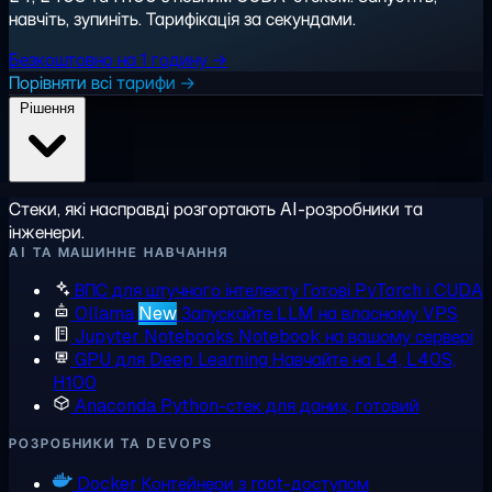
навчіть, зупиніть. Тарифікація за секундами.
Безкоштовно на 1 годину →
Порівняти всі тарифи →
Рішення
Стеки, які насправді розгортають AI-розробники та
інженери.
AI ТА МАШИННЕ НАВЧАННЯ
ВПС для штучного інтелекту
Готові PyTorch і CUDA
Ollama
New
Запускайте LLM на власному VPS
Jupyter Notebooks
Notebook на вашому сервері
GPU для Deep Learning
Навчайте на L4, L40S,
H100
Anaconda
Python-стек для даних, готовий
РОЗРОБНИКИ ТА DEVOPS
Docker
Контейнери з root-доступом