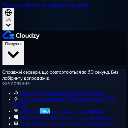
Підтримка
Зв'язатися з відділом продажів
UK
Продукти
Справжні сервери, що розгортаються за 60 секунд. Без
лабіринту допродажів.
ОБЧИСЛЕННЯ
Cloud VPS
Спільний EPYC, від $2,48/міс
Високопродуктивний VPS
Виділені ядра EPYC,
DDR5
GPU VPS
New
L4, L40S, H100 на вимогу
Windows VPS
Windows Server, повний адмін
Dedicated Servers
Однокористувацький bare