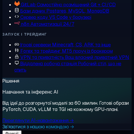
GitLab
Самостійно розміщений Git + CI/CD
Бази даних
Postgres, MySQL, MongoDB
Сервер коду
VS Code у браузері
n8n
Автоматизації 24/7
ЗАПУСК І ТРЕЙДИНГ
Ігрові сервери
Minecraft, CS, ARK та інше
Forex та трейдинг
MT5 поруч із брокером
VPN та приватність
Ваш власний приватний VPN
Віддалена робоча станція
Робочий стіл, що не
спить
Рішення
Навчання та інференс AI
Від ідеї до розгорнутої моделі за 60 хвилин. Готові образи
PyTorch, CUDA, vLLM та TGI на кожному GPU-плані.
Переглянути AI-навантаження →
Зв'язатися з нашою командою →
Функції