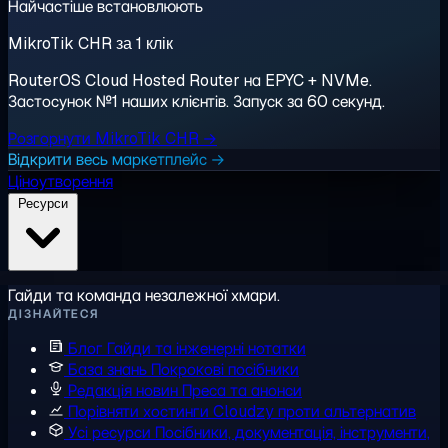
Найчастіше встановлюють
MikroTik CHR за 1 клік
RouterOS Cloud Hosted Router на EPYC + NVMe.
Застосунок №1 наших клієнтів. Запуск за 60 секунд.
Розгорнути MikroTik CHR →
Відкрити весь маркетплейс →
Ціноутворення
Ресурси
Гайди та команда незалежної хмари.
ДІЗНАЙТЕСЯ
Блог
Гайди та інженерні нотатки
База знань
Покрокові посібники
Редакція новин
Преса та анонси
Порівняти хостинги
Cloudzy проти альтернатив
Усі ресурси
Посібники, документація, інструменти,