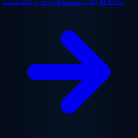
Знижка 50%
усі плани, обмежений час. Від
$2.48/mo