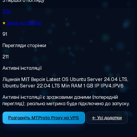
З першого погляду
2.1k
Зірки на GitHub
91
Перегляди сторінки
211
Активні інсталяції
Ліцензія
MIT
Версія
Latest
OS
Ubuntu Server 24.04 LTS,
Ubuntu Server 22.04 LTS
Min RAM
1 GB
IP
IPV4,IPV6
Активні інсталяції є зразковими даними (попередній
перегляд); реальна метрика буде підключена до запуску.
Розгорніть MTProto Proxy на VPS
← Усі додатки