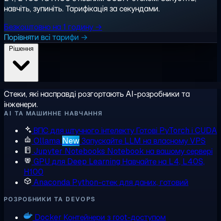
навчіть, зупиніть. Тарифікація за секундами.
Безкоштовно на 1 годину →
Порівняти всі тарифи →
Рішення
Стеки, які насправді розгортають AI-розробники та
інженери.
AI ТА МАШИННЕ НАВЧАННЯ
ВПС для штучного інтелекту
Готові PyTorch і CUDA
Ollama
New
Запускайте LLM на власному VPS
Jupyter Notebooks
Notebook на вашому сервері
GPU для Deep Learning
Навчайте на L4, L40S,
H100
Anaconda
Python-стек для даних, готовий
РОЗРОБНИКИ ТА DEVOPS
Docker
Контейнери з root-доступом