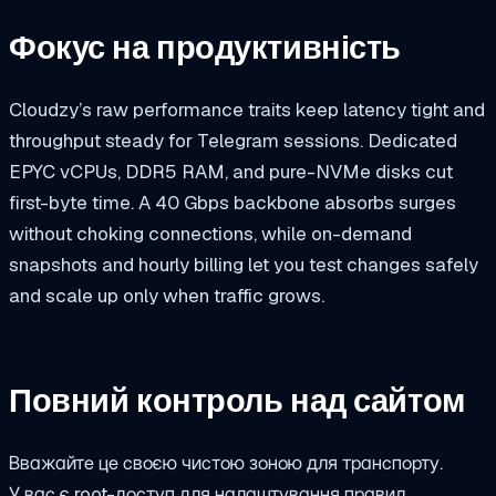
Фокус на продуктивність
Cloudzy’s raw performance traits keep latency tight and
throughput steady for Telegram sessions. Dedicated
EPYC vCPUs, DDR5 RAM, and pure-NVMe disks cut
first-byte time. A 40 Gbps backbone absorbs surges
without choking connections, while on-demand
snapshots and hourly billing let you test changes safely
and scale up only when traffic grows.
Повний контроль над сайтом
Вважайте це своєю чистою зоною для транспорту.
У вас є root-доступ для налаштування правил