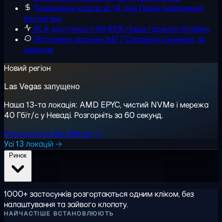
Повернення коштів за 14 днів
Повне повернення,
без питань
SLA доступності 99,95%
Наша гарантія аптайму
Підтримка людьми 24/7
Справжні інженери, за
хвилини
Новий регіон
Las Vegas запущено
Наша 13-та локація: AMD EPYC, чистий NVMe і мережа
40 Гбіт/с у Неваді. Розгорніть за 60 секунд.
Розгорнути в Лас-Вегасі →
Усі 13 локацій →
Ринок
1000+ застосунків розгортаються одним кліком, без
налаштування та зайвого клопоту.
НАЙЧАСТІШЕ ВСТАНОВЛЮЮТЬ