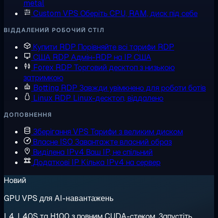
metal
Custom VPS
Оберіть CPU, RAM, диск під себе
ВІДДАЛЕНИЙ РОБОЧИЙ СТІЛ
Купити RDP
Порівняйте всі тарифи RDP
США RDP
Адмін-RDP на IP США
Forex RDP
Торговий десктоп з низькою
затримкою
Botting RDP
Завжди увімкнено для роботи ботів
Linux RDP
Linux-десктоп, віддалено
ДОПОВНЕННЯ
Зберігання VPS
Тарифи з великим диском
Власне ISO
Завантажте власний образ
Виділена IPv4
Ваш IP, не спільний
Додаткові IP
Кілька IPv4 на сервер
Новий
GPU VPS для AI-навантажень
L4, L40S та H100 з повним CUDA-стеком. Запустіть,