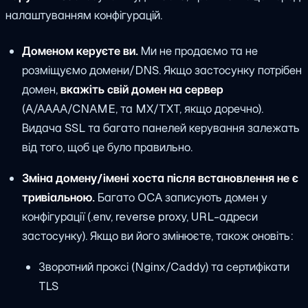
налаштуванням конфігурацій.
Доменом керуєте ви.
Ми не продаємо та не
розміщуємо домени/DNS. Якщо застосунку потрібен
домен,
вкажіть свій домен на сервер
(A/AAAA/CNAME, та MX/TXT, якщо доречно).
Видача SSL та багато панелей керування залежать
від того, щоб це було правильно.
Зміна домену/імені хоста після встановлення не є
тривіальною.
Багато OCA записують домен у
конфігурації (.env, reverse proxy, URL-адреси
застосунку). Якщо ви його змінюєте, також оновіть:
Зворотний проксі (Nginx/Caddy) та сертифікати
TLS