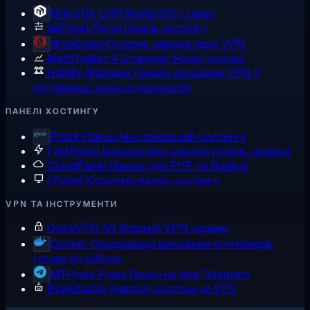
MikroTik CHR
RouterOS у хмарі
aaPanel
Легка панель хостингу
WireGuard
Сучасне, швидке ядро VPN
MetaTrader 4
Стандарт Forex-торгівлі
Hiddify Manager
Панель керування VPN з
підтримкою кількох протоколів
ПАНЕЛІ ХОСТИНГУ
Plesk
Повноцінна панель веб-хостингу
FastPanel
Безкоштовна швидка панель сервера
CloudPanel
Панель для PHP та Node.js
cPanel
Класична панель хостингу
VPN ТА ІНСТРУМЕНТИ
OpenVPN AS
Власний VPN-сервер
Docker
Середовище виконання контейнерів,
готове до роботи
MTProto Proxy
Проксі на базі Telegram
BlueStacks
Android-додатки на VPS