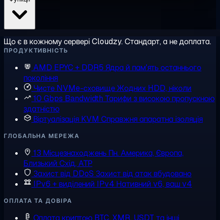
Що є в кожному сервері Cloudzy. Стандарт, а не доплата.
ПРОДУКТИВНІСТЬ
AMD EPYC + DDR5
Ядра й пам'ять останнього
покоління
Чисте NVMe-сховище
Жодних HDD, ніколи
10 Gbps Bandwidth
Тарифи з високою пропускною
здатністю
Віртуалізація KVM
Справжня апаратна ізоляція
ГЛОБАЛЬНА МЕРЕЖА
13 Місцезнаходжень
Пн. Америка, Європа,
Близький Схід, АТР
Захист від DDoS
Захист від атак вбудовано
IPv6 + виділений IPv4
Нативний v6, ваш v4
ОПЛАТА ТА ДОВІРА
Оплата криптою
BTC, XMR, USDT та інші