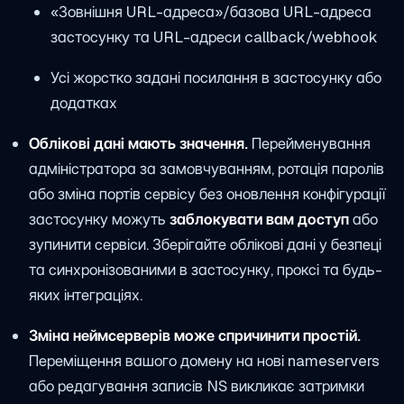
«Зовнішня URL-адреса»/базова URL-адреса
застосунку та URL-адреси callback/webhook
Усі жорстко задані посилання в застосунку або
додатках
Облікові дані мають значення.
Перейменування
адміністратора за замовчуванням, ротація паролів
або зміна портів сервісу без оновлення конфігурації
застосунку можуть
заблокувати вам доступ
або
зупинити сервіси. Зберігайте облікові дані у безпеці
та синхронізованими в застосунку, проксі та будь-
яких інтеграціях.
Зміна неймсерверів може спричинити простій.
Переміщення вашого домену на нові nameservers
або редагування записів NS викликає затримки