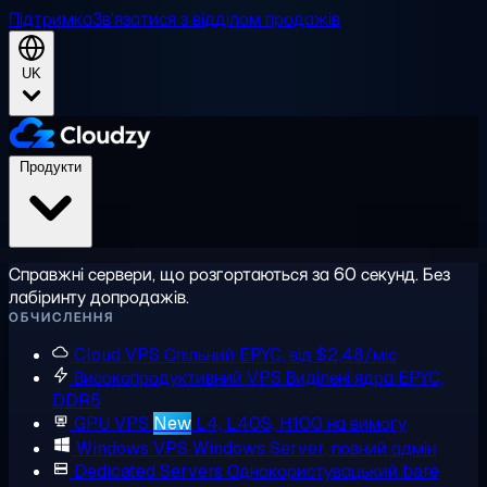
Підтримка
Зв'язатися з відділом продажів
UK
Продукти
Справжні сервери, що розгортаються за 60 секунд. Без
лабіринту допродажів.
ОБЧИСЛЕННЯ
Cloud VPS
Спільний EPYC, від $2,48/міс
Високопродуктивний VPS
Виділені ядра EPYC,
DDR5
GPU VPS
New
L4, L40S, H100 на вимогу
Windows VPS
Windows Server, повний адмін
Dedicated Servers
Однокористувацький bare