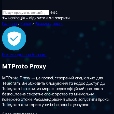
esc
↑↓
навігація
↵
відкрити
esc
закрити
Головна
›
Ринок
›
Рекомендоване
Рекомендоване
Безпека
MTProto Proxy
MTProto Proxy — це проксі, створений спеціально для
Telegram. Він обходить блокування та надає доступ до
Telegram із закритих мереж через офіційний протокол,
безкоштовне секретне спонсорство та мінімальну
поверхню атаки. Рекомендований спосіб запустити проксі
Telegram для користувачів із країн із цензурою.