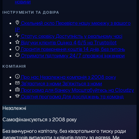
новини
ІНСТРУМЕНТИ ТА ДОВІРА
Скельний скло
Перевірте нашу мережу з вашого
IP
Статус сервісу
Доступність у реальному часі
Відгуки клієнтів
Оцінка 4,6/5 на Trustpilot
Гарантія повернення коштів
14 днів, без питань
Отримати підтримку
24/7, справжні інженери
КОМПАНІЯ
Про нас
Незалежна компанія з 2008 року
Зв'язатися з нами
Зв'яжіться з нами
Програма для бізнесу
Масштабуйтесь на Cloudzy
Освітня програма
Для досліджень та команд
Незалежні
Самофінансуються з 2008 року
Без венчурного капіталу, без квартального тиску ради
директорів витискати з клієнтів плату за egress. Ми