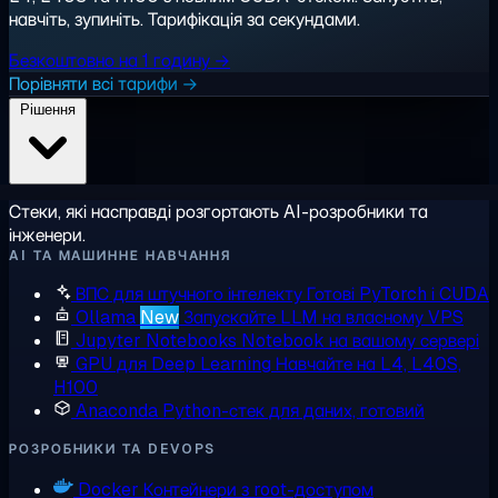
навчіть, зупиніть. Тарифікація за секундами.
Безкоштовно на 1 годину →
Порівняти всі тарифи →
Рішення
Стеки, які насправді розгортають AI-розробники та
інженери.
AI ТА МАШИННЕ НАВЧАННЯ
ВПС для штучного інтелекту
Готові PyTorch і CUDA
Ollama
New
Запускайте LLM на власному VPS
Jupyter Notebooks
Notebook на вашому сервері
GPU для Deep Learning
Навчайте на L4, L40S,
H100
Anaconda
Python-стек для даних, готовий
РОЗРОБНИКИ ТА DEVOPS
Docker
Контейнери з root-доступом