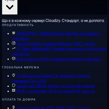
Що є в кожному сервері Cloudzy. Стандарт, а не доплата.
ПРОДУКТИВНІСТЬ
AMD EPYC + DDR5
Ядра й пам'ять останнього
покоління
Чисте NVMe-сховище
Жодних HDD, ніколи
10 Gbps Bandwidth
Тарифи з високою пропускною
здатністю
Віртуалізація KVM
Справжня апаратна ізоляція
ГЛОБАЛЬНА МЕРЕЖА
13 Місцезнаходжень
Пн. Америка, Європа,
Близький Схід, АТР
Захист від DDoS
Захист від атак вбудовано
IPv6 + виділений IPv4
Нативний v6, ваш v4
ОПЛАТА ТА ДОВІРА
Оплата криптою
BTC, XMR, USDT та інші