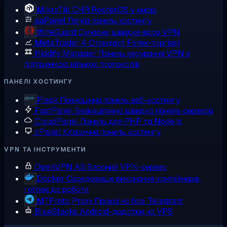
MikroTik CHR
RouterOS у хмарі
aaPanel
Легка панель хостингу
WireGuard
Сучасне, швидке ядро VPN
MetaTrader 4
Стандарт Forex-торгівлі
Hiddify Manager
Панель керування VPN з
підтримкою кількох протоколів
ПАНЕЛІ ХОСТИНГУ
Plesk
Повноцінна панель веб-хостингу
FastPanel
Безкоштовна швидка панель сервера
CloudPanel
Панель для PHP та Node.js
cPanel
Класична панель хостингу
VPN ТА ІНСТРУМЕНТИ
OpenVPN AS
Власний VPN-сервер
Docker
Середовище виконання контейнерів,
готове до роботи
MTProto Proxy
Проксі на базі Telegram
BlueStacks
Android-додатки на VPS