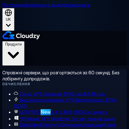
Підтримка
Зв'язатися з відділом продажів
UK
Продукти
Справжні сервери, що розгортаються за 60 секунд. Без
лабіринту допродажів.
ОБЧИСЛЕННЯ
Cloud VPS
Спільний EPYC, від $2,48/міс
Високопродуктивний VPS
Виділені ядра EPYC,
DDR5
GPU VPS
New
L4, L40S, H100 на вимогу
Windows VPS
Windows Server, повний адмін
Dedicated Servers
Однокористувацький bare