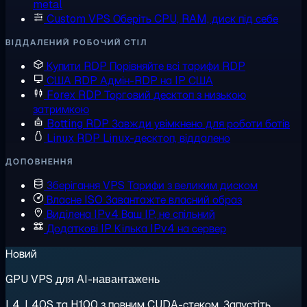
metal
Custom VPS
Оберіть CPU, RAM, диск під себе
ВІДДАЛЕНИЙ РОБОЧИЙ СТІЛ
Купити RDP
Порівняйте всі тарифи RDP
США RDP
Адмін-RDP на IP США
Forex RDP
Торговий десктоп з низькою
затримкою
Botting RDP
Завжди увімкнено для роботи ботів
Linux RDP
Linux-десктоп, віддалено
ДОПОВНЕННЯ
Зберігання VPS
Тарифи з великим диском
Власне ISO
Завантажте власний образ
Виділена IPv4
Ваш IP, не спільний
Додаткові IP
Кілька IPv4 на сервер
Новий
GPU VPS для AI-навантажень
L4, L40S та H100 з повним CUDA-стеком. Запустіть,