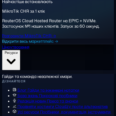
Найчастіше встановлюють
MikroTik CHR за 1 клік
RouterOS Cloud Hosted Router на EPYC + NVMe.
Застосунок №1 наших клієнтів. Запуск за 60 секунд.
Розгорнути MikroTik CHR →
Відкрити весь маркетплейс →
Ціноутворення
Ресурси
Гайди та команда незалежної хмари.
ДІЗНАЙТЕСЯ
Блог
Гайди та інженерні нотатки
База знань
Покрокові посібники
Редакція новин
Преса та анонси
Порівняти хостинги
Cloudzy проти альтернатив
Усі ресурси
Посібники, документація, інструменти,