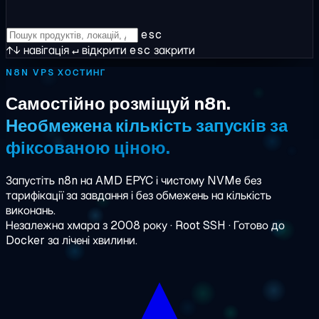
esc
↑↓
навігація
↵
відкрити
esc
закрити
N8N VPS ХОСТИНГ
Самостійно розміщуй n8n.
Необмежена кількість запусків за
фіксованою ціною.
Запустіть n8n на AMD EPYC і чистому NVMe без
тарифікації за завдання і без обмежень на кількість
виконань.
Незалежна хмара з 2008 року · Root SSH · Готово до
Docker за лічені хвилини.