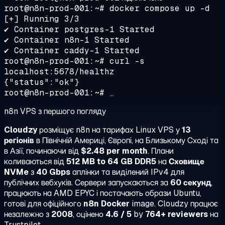
root@n8n-prod-001:~#
docker compose up -d
[+] Running 3/3
✔ Container postgres-1 Started
✔ Container n8n-1 Started
✔ Container caddy-1 Started
root@n8n-prod-001:~#
curl -s
localhost:5678/healthz
{"status":"ok"}
root@n8n-prod-001:~#
_
n8n VPS з першого погляду
Cloudzy
розміщує n8n на тарифах Linux VPS у
13
регіонів
в Північній Америці, Європі, на Близькому Сході та
в Азії, починаючи від
$2.48 per month
. Плани
коливаються від
512 MB to 64 GB DDR5
на
Сховище
NVMe
з
40 Gbps
аплінки та виділений IPv4 для
публічних вебхуків. Сервери запускаються за
60 секунд
,
працюють на AMD EPYC і постачають образи Ubuntu,
готові для офіційного
n8n Docker
image. Cloudzy працює
незалежно з
2008
, оцінено
4.6 / 5
by
764+ reviewers
на
Trustpilot.