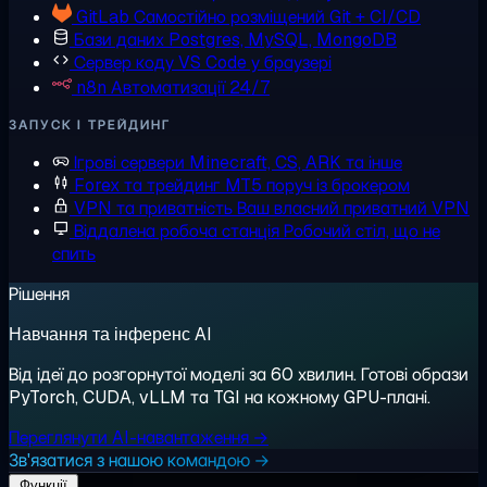
GitLab
Самостійно розміщений Git + CI/CD
Бази даних
Postgres, MySQL, MongoDB
Сервер коду
VS Code у браузері
n8n
Автоматизації 24/7
ЗАПУСК І ТРЕЙДИНГ
Ігрові сервери
Minecraft, CS, ARK та інше
Forex та трейдинг
MT5 поруч із брокером
VPN та приватність
Ваш власний приватний VPN
Віддалена робоча станція
Робочий стіл, що не
спить
Рішення
Навчання та інференс AI
Від ідеї до розгорнутої моделі за 60 хвилин. Готові образи
PyTorch, CUDA, vLLM та TGI на кожному GPU-плані.
Переглянути AI-навантаження →
Зв'язатися з нашою командою →
Функції