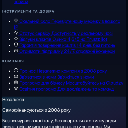
новини
ІНСТРУМЕНТИ ТА ДОВІРА
Скельний скло
Перевірте нашу мережу з вашого
IP
Статус сервісу
Доступність у реальному часі
Відгуки клієнтів
Оцінка 4,6/5 на Trustpilot
Гарантія повернення коштів
14 днів, без питань
Отримати підтримку
24/7, справжні інженери
КОМПАНІЯ
Про нас
Незалежна компанія з 2008 року
Зв'язатися з нами
Зв'яжіться з нами
Програма для бізнесу
Масштабуйтесь на Cloudzy
Освітня програма
Для досліджень та команд
Незалежні
Самофінансуються з 2008 року
Без венчурного капіталу, без квартального тиску ради
директорів витискати з клієнтів плату за egress. Ми