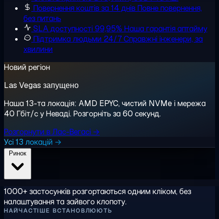
Повернення коштів за 14 днів
Повне повернення,
без питань
SLA доступності 99,95%
Наша гарантія аптайму
Підтримка людьми 24/7
Справжні інженери, за
хвилини
Новий регіон
Las Vegas запущено
Наша 13-та локація: AMD EPYC, чистий NVMe і мережа
40 Гбіт/с у Неваді. Розгорніть за 60 секунд.
Розгорнути в Лас-Вегасі →
Усі 13 локацій →
Ринок
1000+ застосунків розгортаються одним кліком, без
налаштування та зайвого клопоту.
НАЙЧАСТІШЕ ВСТАНОВЛЮЮТЬ