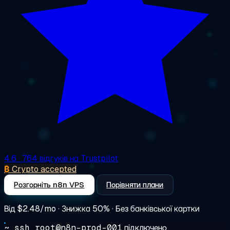
4.6
· 764 відгуків на Trustpilot
₿
Crypto accepted
Розгорніть n8n VPS
Порівняти плани
Від
$2.48/mo
· Знижка 50% · Без банківської картки
~ ssh root@n8n-prod-001
підключено