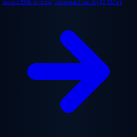
Знижка 50%
усі плани, обмежений час. Від
$2.48/mo