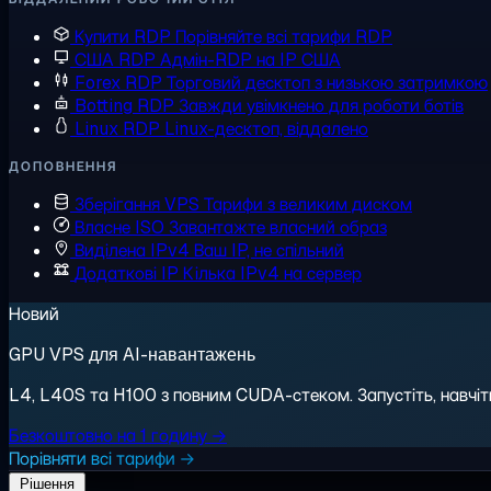
Купити RDP
Порівняйте всі тарифи RDP
США RDP
Адмін-RDP на IP США
Forex RDP
Торговий десктоп з низькою затримкою
Botting RDP
Завжди увімкнено для роботи ботів
Linux RDP
Linux-десктоп, віддалено
ДОПОВНЕННЯ
Зберігання VPS
Тарифи з великим диском
Власне ISO
Завантажте власний образ
Виділена IPv4
Ваш IP, не спільний
Додаткові IP
Кілька IPv4 на сервер
Новий
GPU VPS для AI-навантажень
L4, L40S та H100 з повним CUDA-стеком. Запустіть, навчіть,
Безкоштовно на 1 годину →
Порівняти всі тарифи →
Рішення