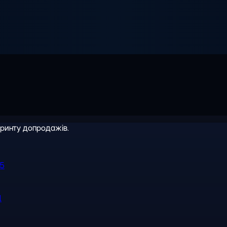
іринту допродажів.
R5
l