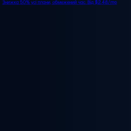
Знижка 50%
усі плани, обмежений час. Від
$2.48/mo