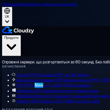
Підтримка
Зв'язатися з відділом продажів
UK
Продукти
Справжні сервери, що розгортаються за 60 секунд. Без лаб
ОБЧИСЛЕННЯ
Cloud VPS
Спільний EPYC, від $2,48/міс
Високопродуктивний VPS
Виділені ядра EPYC, DD
GPU VPS
New
L4, L40S, H100 на вимогу
Windows VPS
Windows Server, повний адмін
Dedicated Servers
Однокористувацький bare meta
Custom VPS
Оберіть CPU, RAM, диск під себе
ВІДДАЛЕНИЙ РОБОЧИЙ СТІЛ