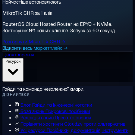
Найчастіше встановлюють
MikroTik CHR за 1 клік
RouterOS Cloud Hosted Router на EPYC + NVMe.
Застосунок №1 наших клієнтів. Запуск за 60 секунд.
Розгорнути MikroTik CHR →
Відкрити весь маркетплейс →
Ціноутворення
Ресурси
Гайди та команда незалежної хмари.
ДІЗНАЙТЕСЯ
Блог
Гайди та інженерні нотатки
База знань
Покрокові посібники
Редакція новин
Преса та анонси
Порівняти хостинги
Cloudzy проти альтернатив
Усі ресурси
Посібники, документація, інструменти,