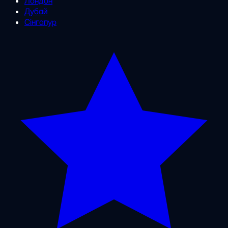
Лондон
Дубай
Сінгапур