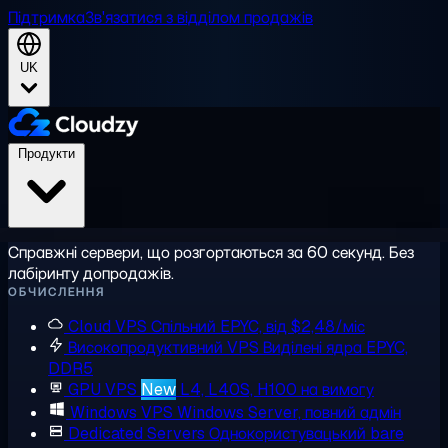
Підтримка
Зв'язатися з відділом продажів
UK
Продукти
Справжні сервери, що розгортаються за 60 секунд. Без
лабіринту допродажів.
ОБЧИСЛЕННЯ
Cloud VPS
Спільний EPYC, від $2,48/міс
Високопродуктивний VPS
Виділені ядра EPYC,
DDR5
GPU VPS
New
L4, L40S, H100 на вимогу
Windows VPS
Windows Server, повний адмін
Dedicated Servers
Однокористувацький bare