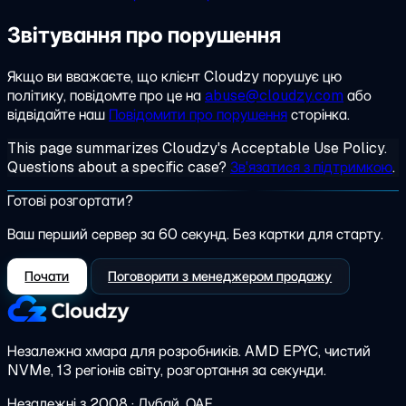
Звітування про порушення
Якщо ви вважаєте, що клієнт Cloudzy порушує цю
політику, повідомте про це на
abuse@cloudzy.com
або
відвідайте наш
Повідомити про порушення
сторінка.
This page summarizes Cloudzy's Acceptable Use Policy.
Questions about a specific case?
Зв'язатися з підтримкою
.
Готові розгортати?
Ваш перший сервер за 60 секунд. Без картки для старту.
Почати
Поговорити з менеджером продажу
Незалежна хмара для розробників.
AMD EPYC, чистий
NVMe, 13 регіонів світу, розгортання за секунди.
Незалежні з 2008 · Дубай, ОАЕ