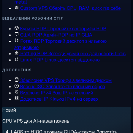
metal
Custom VPS
Оберіть CPU, RAM, диск під себе
ВІДДАЛЕНИЙ РОБОЧИЙ СТІЛ
Купити RDP
Порівняйте всі тарифи RDP
США RDP
Адмін-RDP на IP США
Forex RDP
Торговий десктоп з низькою
затримкою
Botting RDP
Завжди увімкнено для роботи ботів
Linux RDP
Linux-десктоп, віддалено
ДОПОВНЕННЯ
Зберігання VPS
Тарифи з великим диском
Власне ISO
Завантажте власний образ
Виділена IPv4
Ваш IP, не спільний
Додаткові IP
Кілька IPv4 на сервер
Новий
GPU VPS для AI-навантажень
L4, L40S та H100 з повним CUDA-стеком. Запустіть,