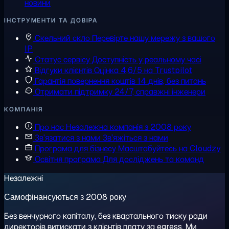
новини
ІНСТРУМЕНТИ ТА ДОВІРА
Скельний скло
Перевірте нашу мережу з вашого
IP
Статус сервісу
Доступність у реальному часі
Відгуки клієнтів
Оцінка 4,6/5 на Trustpilot
Гарантія повернення коштів
14 днів, без питань
Отримати підтримку
24/7, справжні інженери
КОМПАНІЯ
Про нас
Незалежна компанія з 2008 року
Зв'язатися з нами
Зв'яжіться з нами
Програма для бізнесу
Масштабуйтесь на Cloudzy
Освітня програма
Для досліджень та команд
Незалежні
Самофінансуються з 2008 року
Без венчурного капіталу, без квартального тиску ради
директорів витискати з клієнтів плату за egress. Ми