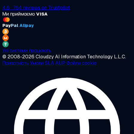
4.6
·
764
reviews on
Trustpilot
Ми приймаємо
VISA
Pay
Pal
Alipay
Усі системи працюють
© 2008-2026 Cloudzy AI Information Technology L.L.C.
Приватність
Умови
SLA
AUP
Файли cookie