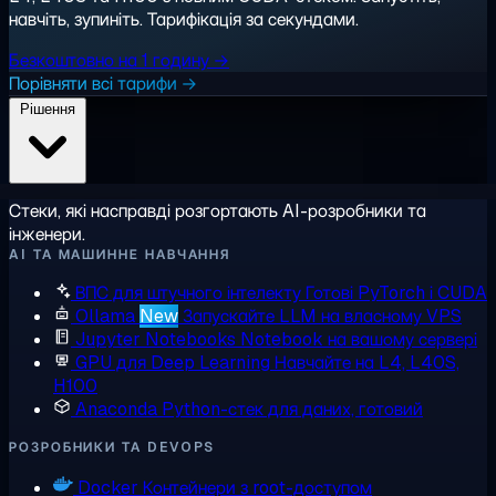
навчіть, зупиніть. Тарифікація за секундами.
Безкоштовно на 1 годину →
Порівняти всі тарифи →
Рішення
Стеки, які насправді розгортають AI-розробники та
інженери.
AI ТА МАШИННЕ НАВЧАННЯ
ВПС для штучного інтелекту
Готові PyTorch і CUDA
Ollama
New
Запускайте LLM на власному VPS
Jupyter Notebooks
Notebook на вашому сервері
GPU для Deep Learning
Навчайте на L4, L40S,
H100
Anaconda
Python-стек для даних, готовий
РОЗРОБНИКИ ТА DEVOPS
Docker
Контейнери з root-доступом