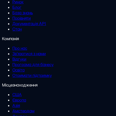
Ринок
Блог
База знань
Порівняти
Документація API
Стан
Компанія
Про нас
Зв'язатися з нами
Відгуки
Програма для бізнесу
Освіта
Отримати підтримку
Місцезнаходження
США
Європа
Азія
Амстердам