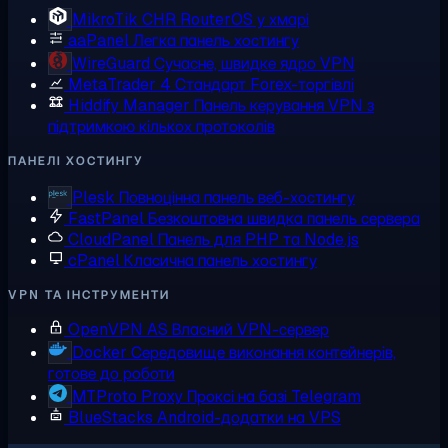
MikroTik CHR
RouterOS у хмарі
aaPanel
Легка панель хостингу
WireGuard
Сучасне, швидке ядро VPN
MetaTrader 4
Стандарт Forex-торгівлі
Hiddify Manager
Панель керування VPN з
підтримкою кількох протоколів
ПАНЕЛІ ХОСТИНГУ
Plesk
Повноцінна панель веб-хостингу
FastPanel
Безкоштовна швидка панель сервера
CloudPanel
Панель для PHP та Node.js
cPanel
Класична панель хостингу
VPN ТА ІНСТРУМЕНТИ
OpenVPN AS
Власний VPN-сервер
Docker
Середовище виконання контейнерів,
готове до роботи
MTProto Proxy
Проксі на базі Telegram
BlueStacks
Android-додатки на VPS