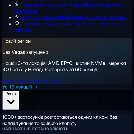
Повернення коштів за 14 днів
Повне повернення,
без питань
SLA доступності 99,95%
Наша гарантія аптайму
Підтримка людьми 24/7
Справжні інженери, за
хвилини
Новий регіон
Las Vegas запущено
Наша 13-та локація: AMD EPYC, чистий NVMe і мережа
40 Гбіт/с у Неваді. Розгорніть за 60 секунд.
Розгорнути в Лас-Вегасі →
Усі 13 локацій →
Ринок
1000+ застосунків розгортаються одним кліком, без
налаштування та зайвого клопоту.
НАЙЧАСТІШЕ ВСТАНОВЛЮЮТЬ