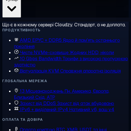
Що є в кожному сервері Cloudzy. Стандарт, а не доплата.
ПРОДУКТИВНІСТЬ
AMD EPYC + DDR5
Ядра й пам'ять останнього
покоління
Чисте NVMe-сховище
Жодних HDD, ніколи
10 Gbps Bandwidth
Тарифи з високою пропускною
здатністю
Віртуалізація KVM
Справжня апаратна ізоляція
ГЛОБАЛЬНА МЕРЕЖА
13 Місцезнаходжень
Пн. Америка, Європа,
Близький Схід, АТР
Захист від DDoS
Захист від атак вбудовано
IPv6 + виділений IPv4
Нативний v6, ваш v4
ОПЛАТА ТА ДОВІРА
Оплата криптою
BTC, XMR, USDT та інші