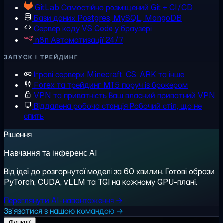
GitLab
Самостійно розміщений Git + CI/CD
Бази даних
Postgres, MySQL, MongoDB
Сервер коду
VS Code у браузері
n8n
Автоматизації 24/7
ЗАПУСК І ТРЕЙДИНГ
Ігрові сервери
Minecraft, CS, ARK та інше
Forex та трейдинг
MT5 поруч із брокером
VPN та приватність
Ваш власний приватний VPN
Віддалена робоча станція
Робочий стіл, що не
спить
Рішення
Навчання та інференс AI
Від ідеї до розгорнутої моделі за 60 хвилин. Готові образи
PyTorch, CUDA, vLLM та TGI на кожному GPU-плані.
Переглянути AI-навантаження →
Зв'язатися з нашою командою →
Функції