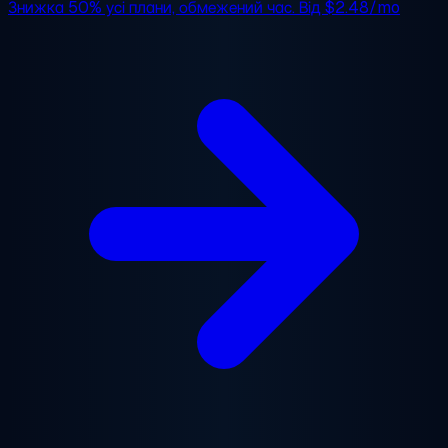
Знижка 50%
усі плани, обмежений час. Від
$2.48/mo