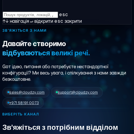
esc
↑↓
навігація
↵
відкрити
esc
закрити
ЗВ'ЯЖІТЬСЯ З НАМИ
Давайте створимо
відбуваються великі речі.
Goт ідею, питання або потребуєте нестандартної
конфігурації? Ми
весь увага
, і спілкування з нами завжди
безкоштовне.
sales@cloudzy.com
support@cloudzy.com
+971 58 191 0073
ВИБЕРІТЬ КАНАЛ
Зв'яжіться з потрібним відділом