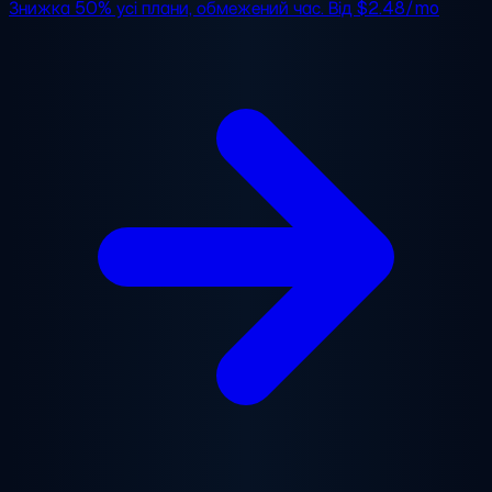
Знижка 50%
усі плани, обмежений час. Від
$2.48/mo