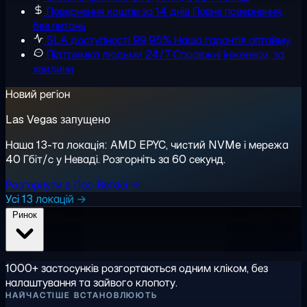
Повернення коштів за 14 днів
Повне повернення,
без питань
SLA доступності 99,95%
Наша гарантія аптайму
Підтримка людьми 24/7
Справжні інженери, за
хвилини
Новий регіон
Las Vegas запущено
Наша 13-та локація: AMD EPYC, чистий NVMe і мережа
40 Гбіт/с у Неваді. Розгорніть за 60 секунд.
Розгорнути в Лас-Вегасі →
Усі 13 локацій →
Ринок
1000+ застосунків розгортаються одним кліком, без
налаштування та зайвого клопоту.
НАЙЧАСТІШЕ ВСТАНОВЛЮЮТЬ