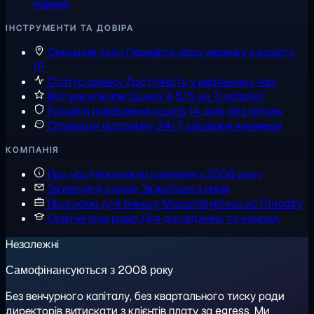
новини
ІНСТРУМЕНТИ ТА ДОВІРА
Скельний скло
Перевірте нашу мережу з вашого
IP
Статус сервісу
Доступність у реальному часі
Відгуки клієнтів
Оцінка 4,6/5 на Trustpilot
Гарантія повернення коштів
14 днів, без питань
Отримати підтримку
24/7, справжні інженери
КОМПАНІЯ
Про нас
Незалежна компанія з 2008 року
Зв'язатися з нами
Зв'яжіться з нами
Програма для бізнесу
Масштабуйтесь на Cloudzy
Освітня програма
Для досліджень та команд
Незалежні
Самофінансуються з 2008 року
Без венчурного капіталу, без квартального тиску ради
директорів витискати з клієнтів плату за egress. Ми