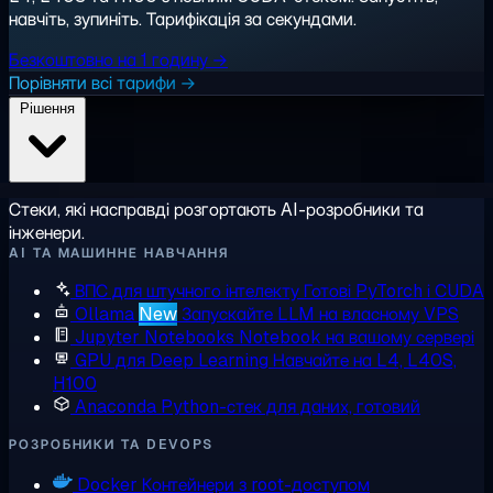
навчіть, зупиніть. Тарифікація за секундами.
Безкоштовно на 1 годину →
Порівняти всі тарифи →
Рішення
Стеки, які насправді розгортають AI-розробники та
інженери.
AI ТА МАШИННЕ НАВЧАННЯ
ВПС для штучного інтелекту
Готові PyTorch і CUDA
Ollama
New
Запускайте LLM на власному VPS
Jupyter Notebooks
Notebook на вашому сервері
GPU для Deep Learning
Навчайте на L4, L40S,
H100
Anaconda
Python-стек для даних, готовий
РОЗРОБНИКИ ТА DEVOPS
Docker
Контейнери з root-доступом