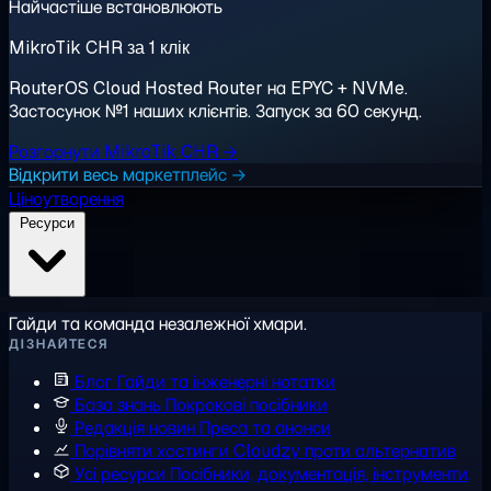
Найчастіше встановлюють
MikroTik CHR за 1 клік
RouterOS Cloud Hosted Router на EPYC + NVMe.
Застосунок №1 наших клієнтів. Запуск за 60 секунд.
Розгорнути MikroTik CHR →
Відкрити весь маркетплейс →
Ціноутворення
Ресурси
Гайди та команда незалежної хмари.
ДІЗНАЙТЕСЯ
Блог
Гайди та інженерні нотатки
База знань
Покрокові посібники
Редакція новин
Преса та анонси
Порівняти хостинги
Cloudzy проти альтернатив
Усі ресурси
Посібники, документація, інструменти,