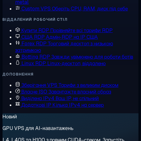
metal
Custom VPS
Оберіть CPU, RAM, диск під себе
ВІДДАЛЕНИЙ РОБОЧИЙ СТІЛ
Купити RDP
Порівняйте всі тарифи RDP
США RDP
Адмін-RDP на IP США
Forex RDP
Торговий десктоп з низькою
затримкою
Botting RDP
Завжди увімкнено для роботи ботів
Linux RDP
Linux-десктоп, віддалено
ДОПОВНЕННЯ
Зберігання VPS
Тарифи з великим диском
Власне ISO
Завантажте власний образ
Виділена IPv4
Ваш IP, не спільний
Додаткові IP
Кілька IPv4 на сервер
Новий
GPU VPS для AI-навантажень
L4, L40S та H100 з повним CUDA-стеком. Запустіть,