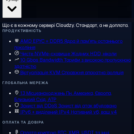
Що є в кожному сервері Cloudzy. Стандарт, а не доплата.
ПРОДУКТИВНІСТЬ
AMD EPYC + DDR5
Ядра й пам'ять останнього
покоління
Чисте NVMe-сховище
Жодних HDD, ніколи
10 Gbps Bandwidth
Тарифи з високою пропускною
здатністю
Віртуалізація KVM
Справжня апаратна ізоляція
ГЛОБАЛЬНА МЕРЕЖА
13 Місцезнаходжень
Пн. Америка, Європа,
Близький Схід, АТР
Захист від DDoS
Захист від атак вбудовано
IPv6 + виділений IPv4
Нативний v6, ваш v4
ОПЛАТА ТА ДОВІРА
Оплата криптою
BTC, XMR, USDT та інші