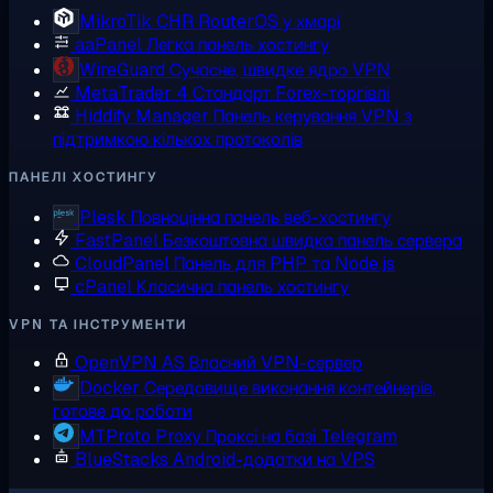
MikroTik CHR
RouterOS у хмарі
aaPanel
Легка панель хостингу
WireGuard
Сучасне, швидке ядро VPN
MetaTrader 4
Стандарт Forex-торгівлі
Hiddify Manager
Панель керування VPN з
підтримкою кількох протоколів
ПАНЕЛІ ХОСТИНГУ
Plesk
Повноцінна панель веб-хостингу
FastPanel
Безкоштовна швидка панель сервера
CloudPanel
Панель для PHP та Node.js
cPanel
Класична панель хостингу
VPN ТА ІНСТРУМЕНТИ
OpenVPN AS
Власний VPN-сервер
Docker
Середовище виконання контейнерів,
готове до роботи
MTProto Proxy
Проксі на базі Telegram
BlueStacks
Android-додатки на VPS