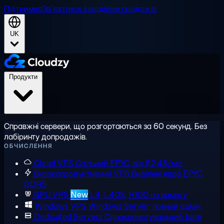
Підтримка
Зв'язатися з відділом продажів
UK
Продукти
Справжні сервери, що розгортаються за 60 секунд. Без
лабіринту допродажів.
ОБЧИСЛЕННЯ
Cloud VPS
Спільний EPYC, від $2,48/міс
Високопродуктивний VPS
Виділені ядра EPYC,
DDR5
GPU VPS
New
L4, L40S, H100 на вимогу
Windows VPS
Windows Server, повний адмін
Dedicated Servers
Однокористувацький bare