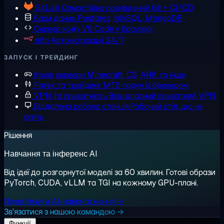
GitLab
Самостійно розміщений Git + CI/CD
Бази даних
Postgres, MySQL, MongoDB
Сервер коду
VS Code у браузері
n8n
Автоматизації 24/7
ЗАПУСК І ТРЕЙДИНГ
Ігрові сервери
Minecraft, CS, ARK та інше
Forex та трейдинг
MT5 поруч із брокером
VPN та приватність
Ваш власний приватний VPN
Віддалена робоча станція
Робочий стіл, що не
спить
Рішення
Навчання та інференс AI
Від ідеї до розгорнутої моделі за 60 хвилин. Готові образи
PyTorch, CUDA, vLLM та TGI на кожному GPU-плані.
Переглянути AI-навантаження →
Зв'язатися з нашою командою →
Функції