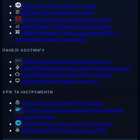
MikroTik CHR
RouterOS у хмарі
aaPanel
Легка панель хостингу
WireGuard
Сучасне, швидке ядро VPN
MetaTrader 4
Стандарт Forex-торгівлі
Hiddify Manager
Панель керування VPN з
підтримкою кількох протоколів
ПАНЕЛІ ХОСТИНГУ
Plesk
Повноцінна панель веб-хостингу
FastPanel
Безкоштовна швидка панель сервера
CloudPanel
Панель для PHP та Node.js
cPanel
Класична панель хостингу
VPN ТА ІНСТРУМЕНТИ
OpenVPN AS
Власний VPN-сервер
Docker
Середовище виконання контейнерів,
готове до роботи
MTProto Proxy
Проксі на базі Telegram
BlueStacks
Android-додатки на VPS