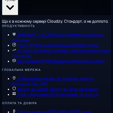
Що є в кожному сервері Cloudzy. Стандарт, а не доплата.
ПРОДУКТИВНІСТЬ
AMD EPYC + DDR5
Ядра й пам'ять останнього
покоління
Чисте NVMe-сховище
Жодних HDD, ніколи
10 Gbps Bandwidth
Тарифи з високою пропускною
здатністю
Віртуалізація KVM
Справжня апаратна ізоляція
ГЛОБАЛЬНА МЕРЕЖА
13 Місцезнаходжень
Пн. Америка, Європа,
Близький Схід, АТР
Захист від DDoS
Захист від атак вбудовано
IPv6 + виділений IPv4
Нативний v6, ваш v4
ОПЛАТА ТА ДОВІРА
Оплата криптою
BTC, XMR, USDT та інші