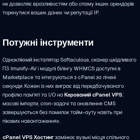
не дозволяє вразливостям або спаму інших орендарів
торкнутися ваших даних чи репутації IP.
Потужні інструменти
Одноклікний інсталятор Softaculous, сканер шкідливого
ПЗ Imunify-AV і модулі білінгу WHMCS доступні в
Marketplace та інтегруються з cPanel за лічені
секунди. Кожен із них виграє від передбачуваного
профілю пам'яті та I/O на
Керований cPanel VPS
;
масові імпорти, cron-задачі та оновлення CMS
завершуються без помилок тайм-ауту навіть при
пікових навантаженнях.
cPanel VPS Хостинг
замінює вузькі місця спільного