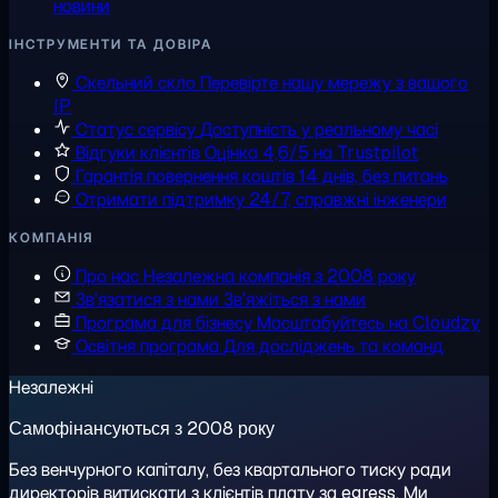
новини
ІНСТРУМЕНТИ ТА ДОВІРА
Скельний скло
Перевірте нашу мережу з вашого
IP
Статус сервісу
Доступність у реальному часі
Відгуки клієнтів
Оцінка 4,6/5 на Trustpilot
Гарантія повернення коштів
14 днів, без питань
Отримати підтримку
24/7, справжні інженери
КОМПАНІЯ
Про нас
Незалежна компанія з 2008 року
Зв'язатися з нами
Зв'яжіться з нами
Програма для бізнесу
Масштабуйтесь на Cloudzy
Освітня програма
Для досліджень та команд
Незалежні
Самофінансуються з 2008 року
Без венчурного капіталу, без квартального тиску ради
директорів витискати з клієнтів плату за egress. Ми