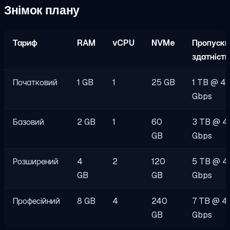
Знімок плану
Тариф
RAM
vCPU
NVMe
Пропускн
здатність
Початковий
1 GB
1
25 GB
1 TB @ 4
Gbps
Базовий
2 GB
1
60
3 TB @ 4
GB
Gbps
Розширений
4
2
120
5 TB @ 4
GB
GB
Gbps
Професійний
8 GB
4
240
7 TB @ 4
GB
Gbps