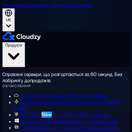
Підтримка
Зв'язатися з відділом продажів
UK
Продукти
Справжні сервери, що розгортаються за 60 секунд. Без
лабіринту допродажів.
ОБЧИСЛЕННЯ
Cloud VPS
Спільний EPYC, від $2,48/міс
Високопродуктивний VPS
Виділені ядра EPYC,
DDR5
GPU VPS
New
L4, L40S, H100 на вимогу
Windows VPS
Windows Server, повний адмін
Dedicated Servers
Однокористувацький bare