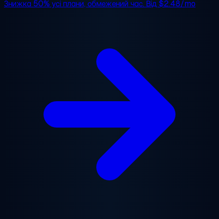
Знижка 50%
усі плани, обмежений час. Від
$2.48/mo