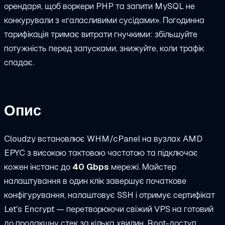
орендаря, щоб воркери PHP та запити MySQL не
конкурували з «галасливими сусідами». Погодинна
тарифікація тримає витрати гнучкими: збільшуйте
потужність перед запусками, знижуйте, коли трафік
спадає.
Опис
Cloudzy встановлює WHM/cPanel на вузлах AMD
EPYC з високою тактовою частотою та підключає
кожен інстанс до
40 Gbps
мережі. Майстер
налаштування в один клік завершує початкове
конфігурування, налаштовує SSH і отримує сертифікат
Let's Encrypt — перетворюючи свіжий VPS на готовий
до продакшну стек за кілька хвилин. Root-доступ