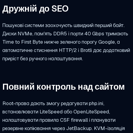
Дружній до SEO
Пошукові системи заохочують швидкий перший байт.
Диски NVMe, пам'ять DDR5 і порти 40 Gbps тримають
Time to First Byte нижче зеленого порогу Google, а
автоматичне стиснення HTTP/2 і Brotli дає додатковий
приріст без ручного налаштування.
Повний контроль над сайтом
Root-права дають змогу редагувати php.ini,
встановлювати LiteSpeed або OpenLiteSpeed,
налаштовувати правила CSF firewall і планувати
резервне копіювання через JetBackup. KVM-ізоляція