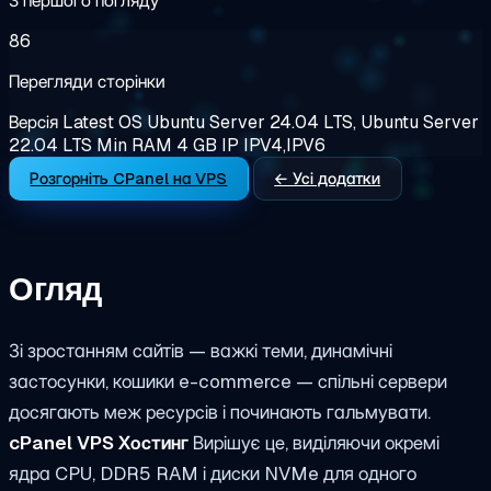
З першого погляду
86
Перегляди сторінки
Версія
Latest
OS
Ubuntu Server 24.04 LTS, Ubuntu Server
22.04 LTS
Min RAM
4 GB
IP
IPV4,IPV6
Розгорніть CPanel на VPS
← Усі додатки
Огляд
Зі зростанням сайтів — важкі теми, динамічні
застосунки, кошики e-commerce — спільні сервери
досягають меж ресурсів і починають гальмувати.
cPanel VPS Хостинг
Вирішує це, виділяючи окремі
ядра CPU, DDR5 RAM і диски NVMe для одного