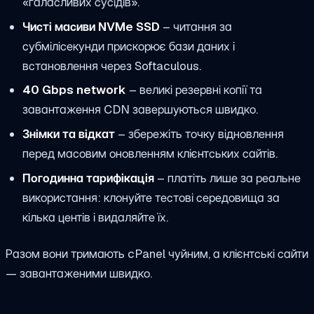
«галасливих сусідів».
Чисті масиви NVMe SSD
– читання за
субмілісекунди прискорює бази даних і
встановлення через Softaculous.
40 Gbps network
– великі резервні копії та
завантаження CDN завершуються швидко.
Знімки та відкат
– збережіть точку відновлення
перед масовим оновленням клієнтських сайтів.
Погодинна тарифікація
– платіть лише за реальне
використання: клонуйте тестові середовища за
кілька центів і видаляйте їх.
Разом вони тримають cPanel чуйним, а клієнтські сайти
— завантаженими швидко.