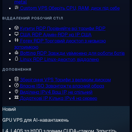
metal
Custom VPS
Оберіть CPU, RAM, диск під себе
ВІДДАЛЕНИЙ РОБОЧИЙ СТІЛ
Купити RDP
Порівняйте всі тарифи RDP
США RDP
Адмін-RDP на IP США
Forex RDP
Торговий десктоп з низькою
затримкою
Botting RDP
Завжди увімкнено для роботи ботів
Linux RDP
Linux-десктоп, віддалено
ДОПОВНЕННЯ
Зберігання VPS
Тарифи з великим диском
Власне ISO
Завантажте власний образ
Виділена IPv4
Ваш IP, не спільний
Додаткові IP
Кілька IPv4 на сервер
Новий
GPU VPS для AI-навантажень
L4, L40S та H100 з повним CUDA-стеком. Запустіть,