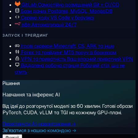
GitLab
Самостійно розміщений Git + CI/CD
Бази даних
Postgres, MySQL, MongoDB
Сервер коду
VS Code у браузері
n8n
Автоматизації 24/7
ЗАПУСК І ТРЕЙДИНГ
Ігрові сервери
Minecraft, CS, ARK та інше
Forex та трейдинг
MT5 поруч із брокером
VPN та приватність
Ваш власний приватний VPN
Віддалена робоча станція
Робочий стіл, що не
спить
Рішення
Навчання та інференс AI
Від ідеї до розгорнутої моделі за 60 хвилин. Готові образи
PyTorch, CUDA, vLLM та TGI на кожному GPU-плані.
Переглянути AI-навантаження →
Зв'язатися з нашою командою →
Функції