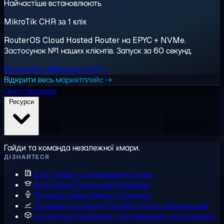
Найчастіше встановлюють
MikroTik CHR за 1 клік
RouterOS Cloud Hosted Router на EPYC + NVMe.
Застосунок №1 наших клієнтів. Запуск за 60 секунд.
Розгорнути MikroTik CHR →
Відкрити весь маркетплейс →
Ціноутворення
Ресурси
Гайди та команда незалежної хмари.
ДІЗНАЙТЕСЯ
Блог
Гайди та інженерні нотатки
База знань
Покрокові посібники
Редакція новин
Преса та анонси
Порівняти хостинги
Cloudzy проти альтернатив
Усі ресурси
Посібники, документація, інструменти,