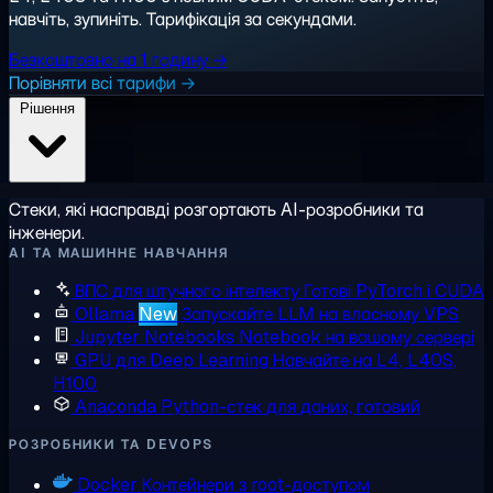
навчіть, зупиніть. Тарифікація за секундами.
Безкоштовно на 1 годину →
Порівняти всі тарифи →
Рішення
Стеки, які насправді розгортають AI-розробники та
інженери.
AI ТА МАШИННЕ НАВЧАННЯ
ВПС для штучного інтелекту
Готові PyTorch і CUDA
Ollama
New
Запускайте LLM на власному VPS
Jupyter Notebooks
Notebook на вашому сервері
GPU для Deep Learning
Навчайте на L4, L40S,
H100
Anaconda
Python-стек для даних, готовий
РОЗРОБНИКИ ТА DEVOPS
Docker
Контейнери з root-доступом