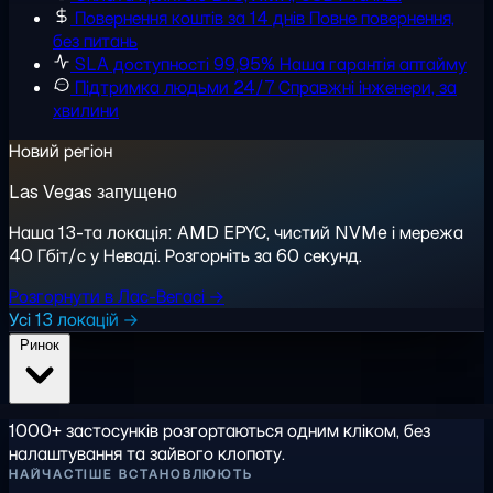
Повернення коштів за 14 днів
Повне повернення,
без питань
SLA доступності 99,95%
Наша гарантія аптайму
Підтримка людьми 24/7
Справжні інженери, за
хвилини
Новий регіон
Las Vegas запущено
Наша 13-та локація: AMD EPYC, чистий NVMe і мережа
40 Гбіт/с у Неваді. Розгорніть за 60 секунд.
Розгорнути в Лас-Вегасі →
Усі 13 локацій →
Ринок
1000+ застосунків розгортаються одним кліком, без
налаштування та зайвого клопоту.
НАЙЧАСТІШЕ ВСТАНОВЛЮЮТЬ