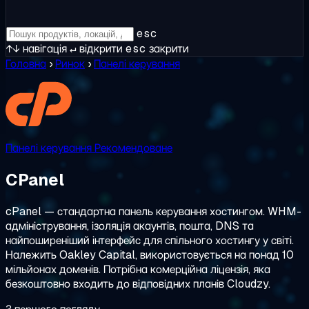
esc
↑↓
навігація
↵
відкрити
esc
закрити
Головна
›
Ринок
›
Панелі керування
Панелі керування
Рекомендоване
CPanel
cPanel — стандартна панель керування хостингом. WHM-
адміністрування, ізоляція акаунтів, пошта, DNS та
найпоширеніший інтерфейс для спільного хостингу у світі.
Належить Oakley Capital, використовується на понад 10
мільйонах доменів. Потрібна комерційна ліцензія, яка
безкоштовно входить до відповідних планів Cloudzy.