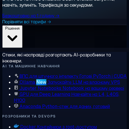
навчіть, зупиніть. Тарифікація за секундами.
Безкоштовно на 1 годину →
Порівняти всі тарифи →
Рішення
Стеки, які насправді розгортають AI-розробники та
інженери.
AI ТА МАШИННЕ НАВЧАННЯ
ВПС для штучного інтелекту
Готові PyTorch і CUDA
Ollama
New
Запускайте LLM на власному VPS
Jupyter Notebooks
Notebook на вашому сервері
GPU для Deep Learning
Навчайте на L4, L40S,
H100
Anaconda
Python-стек для даних, готовий
РОЗРОБНИКИ ТА DEVOPS
Docker
Контейнери з root-доступом