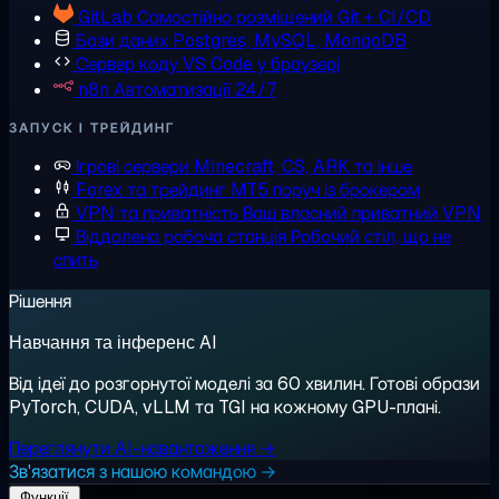
GitLab
Самостійно розміщений Git + CI/CD
Бази даних
Postgres, MySQL, MongoDB
Сервер коду
VS Code у браузері
n8n
Автоматизації 24/7
ЗАПУСК І ТРЕЙДИНГ
Ігрові сервери
Minecraft, CS, ARK та інше
Forex та трейдинг
MT5 поруч із брокером
VPN та приватність
Ваш власний приватний VPN
Віддалена робоча станція
Робочий стіл, що не
спить
Рішення
Навчання та інференс AI
Від ідеї до розгорнутої моделі за 60 хвилин. Готові образи
PyTorch, CUDA, vLLM та TGI на кожному GPU-плані.
Переглянути AI-навантаження →
Зв'язатися з нашою командою →
Функції