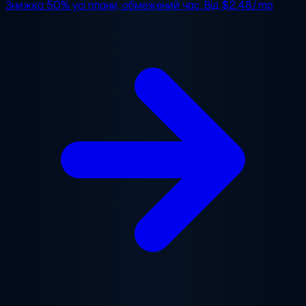
Знижка 50%
усі плани, обмежений час. Від
$2.48/mo