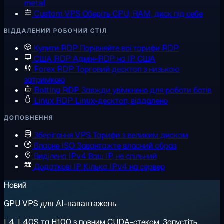
metal
Custom VPS
Оберіть CPU, RAM, диск під себе
ВІДДАЛЕНИЙ РОБОЧИЙ СТІЛ
Купити RDP
Порівняйте всі тарифи RDP
США RDP
Адмін-RDP на IP США
Forex RDP
Торговий десктоп з низькою
затримкою
Botting RDP
Завжди увімкнено для роботи ботів
Linux RDP
Linux-десктоп, віддалено
ДОПОВНЕННЯ
Зберігання VPS
Тарифи з великим диском
Власне ISO
Завантажте власний образ
Виділена IPv4
Ваш IP, не спільний
Додаткові IP
Кілька IPv4 на сервер
Новий
GPU VPS для AI-навантажень
L4, L40S та H100 з повним CUDA-стеком. Запустіть,