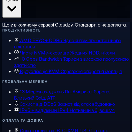
Що є в кожному сервері Cloudzy. Стандарт, а не доплата.
ПРОДУКТИВНІСТЬ
AMD EPYC + DDR5
Ядра й пам'ять останнього
покоління
Чисте NVMe-сховище
Жодних HDD, ніколи
10 Gbps Bandwidth
Тарифи з високою пропускною
здатністю
Віртуалізація KVM
Справжня апаратна ізоляція
ГЛОБАЛЬНА МЕРЕЖА
13 Місцезнаходжень
Пн. Америка, Європа,
Близький Схід, АТР
Захист від DDoS
Захист від атак вбудовано
IPv6 + виділений IPv4
Нативний v6, ваш v4
ОПЛАТА ТА ДОВІРА
Оплата криптою
BTC, XMR, USDT та інші