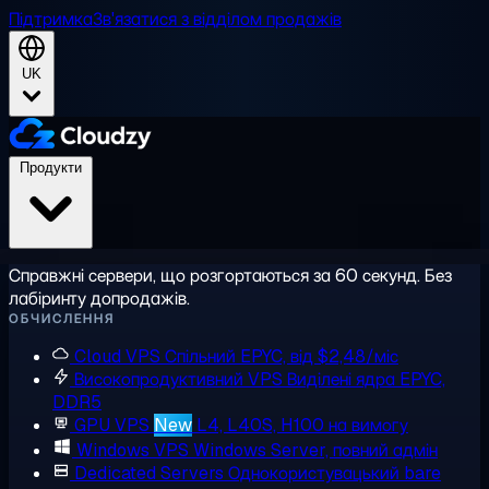
Підтримка
Зв'язатися з відділом продажів
UK
Продукти
Справжні сервери, що розгортаються за 60 секунд. Без
лабіринту допродажів.
ОБЧИСЛЕННЯ
Cloud VPS
Спільний EPYC, від $2,48/міс
Високопродуктивний VPS
Виділені ядра EPYC,
DDR5
GPU VPS
New
L4, L40S, H100 на вимогу
Windows VPS
Windows Server, повний адмін
Dedicated Servers
Однокористувацький bare