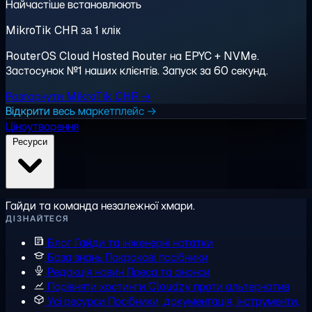
Найчастіше встановлюють
MikroTik CHR за 1 клік
RouterOS Cloud Hosted Router на EPYC + NVMe.
Застосунок №1 наших клієнтів. Запуск за 60 секунд.
Розгорнути MikroTik CHR →
Відкрити весь маркетплейс →
Ціноутворення
Ресурси
Гайди та команда незалежної хмари.
ДІЗНАЙТЕСЯ
Блог
Гайди та інженерні нотатки
База знань
Покрокові посібники
Редакція новин
Преса та анонси
Порівняти хостинги
Cloudzy проти альтернатив
Усі ресурси
Посібники, документація, інструменти,