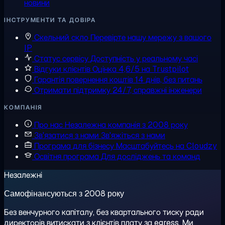
новини
ІНСТРУМЕНТИ ТА ДОВІРА
Скельний скло
Перевірте нашу мережу з вашого
IP
Статус сервісу
Доступність у реальному часі
Відгуки клієнтів
Оцінка 4,6/5 на Trustpilot
Гарантія повернення коштів
14 днів, без питань
Отримати підтримку
24/7, справжні інженери
КОМПАНІЯ
Про нас
Незалежна компанія з 2008 року
Зв'язатися з нами
Зв'яжіться з нами
Програма для бізнесу
Масштабуйтесь на Cloudzy
Освітня програма
Для досліджень та команд
Незалежні
Самофінансуються з 2008 року
Без венчурного капіталу, без квартального тиску ради
директорів витискати з клієнтів плату за egress. Ми