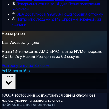
Повернення коштів за 14 днів
Повне повернення,
без питань
SLA доступності 99,95%
Наша гарантія аптайму
Підтримка людьми 24/7
Справжні інженери, за
хвилини
Новий регіон
Las Vegas запущено
Наша 13-та локація: AMD EPYC, чистий NVMe і мережа
40 Гбіт/с у Неваді. Розгорніть за 60 секунд.
Розгорнути в Лас-Вегасі →
Усі 13 локацій →
Ринок
1000+ застосунків розгортаються одним кліком, без
налаштування та зайвого клопоту.
НАЙЧАСТІШЕ ВСТАНОВЛЮЮТЬ