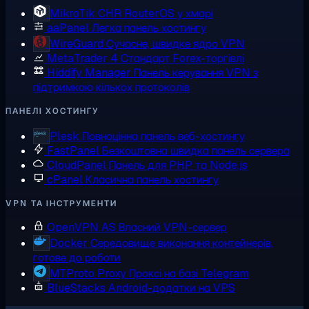
MikroTik CHR
RouterOS у хмарі
aaPanel
Легка панель хостингу
WireGuard
Сучасне, швидке ядро VPN
MetaTrader 4
Стандарт Forex-торгівлі
Hiddify Manager
Панель керування VPN з
підтримкою кількох протоколів
ПАНЕЛІ ХОСТИНГУ
Plesk
Повноцінна панель веб-хостингу
FastPanel
Безкоштовна швидка панель сервера
CloudPanel
Панель для PHP та Node.js
cPanel
Класична панель хостингу
VPN ТА ІНСТРУМЕНТИ
OpenVPN AS
Власний VPN-сервер
Docker
Середовище виконання контейнерів,
готове до роботи
MTProto Proxy
Проксі на базі Telegram
BlueStacks
Android-додатки на VPS