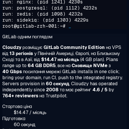
run: nginx: (pid 1241) 4230s
run: postgresql: (pid 1112) 4232s
run: redis: (pid 1098) 4232s
run: sidekiq: (pid 1303) 4229s
root@gitlab-zrh-001:~#
_
GitLab одним поглядом
Cloudzy
розміщує
GitLab Community Edition
на VPS
від
13 регіонів
у Північній Америці, Європі, на Близькому
Сході та в Азії, від
$14.47 на місяць
(4 GB plan). Plans
range up to
64 GB DDR5
, все на
Сховище NVMe
з
40 Gbps
посилання мережі GitLab installs in one click;
bring your domain, run CI, push to the integrated registry.
Servers provision in
60 секунд
. Cloudzy has operated
independently since
2008
та має рейтинг
4.6 / 5
by
764+ reviewers
на Trustpilot.
Стартова ціна
$14.47 / місяць
Підготовка
60 секунд