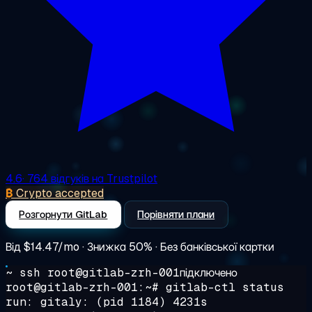
4.6
· 764 відгуків на Trustpilot
₿
Crypto accepted
Розгорнути GitLab
Порівняти плани
Від
$14.47/mo
· Знижка 50% · Без банківської картки
~ ssh root@gitlab-zrh-001
підключено
root@gitlab-zrh-001:~#
gitlab-ctl status
run: gitaly: (pid 1184) 4231s