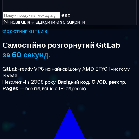
esc
↑↓
навігація
↵
відкрити
esc
закрити
🦊
ХОСТИНГ GITLAB
Самостійно розгорнутий GitLab
за 60 секунд.
GitLab-ready VPS на найновішому AMD EPYC і чистому
NVMe.
Незалежні з 2008 року.
Вихідний код, CI/CD, реєстр,
Pages
— все під вашою IP-адресою.