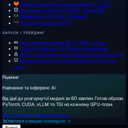
GitLab
Самостійно розміщений Git + CI/CD
Бази даних
Postgres, MySQL, MongoDB
Сервер коду
VS Code у браузері
n8n
Автоматизації 24/7
ЗАПУСК І ТРЕЙДИНГ
Ігрові сервери
Minecraft, CS, ARK та інше
Forex та трейдинг
MT5 поруч із брокером
VPN та приватність
Ваш власний приватний VPN
Віддалена робоча станція
Робочий стіл, що не
спить
Рішення
Навчання та інференс AI
Від ідеї до розгорнутої моделі за 60 хвилин. Готові образи
PyTorch, CUDA, vLLM та TGI на кожному GPU-плані.
Переглянути AI-навантаження →
Зв'язатися з нашою командою →
Функції