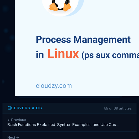
55 of 89 articles
SERVERS & OS
←
Previous
Bash Functions Explained: Syntax, Examples, and Use Cas…
Next
→