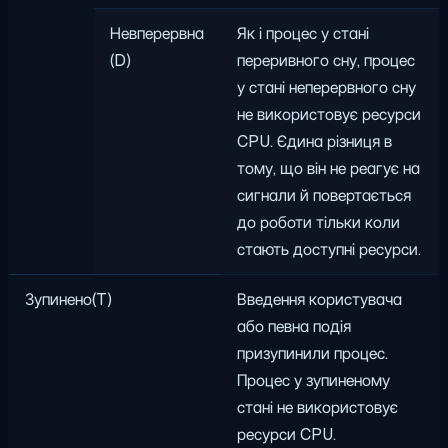
Невперервна
Як і процес у стані
(D)
переривного сну, процес
у стані неперервного сну
не використовує ресурси
CPU. Єдина різниця в
тому, що він не реагує на
сигнали й повертається
до роботи тільки коли
стають доступні ресурси.
Зупинено(T)
Введення користувача
або певна подія
призупинили процес.
Процес у зупиненому
стані не використовує
ресурси CPU.