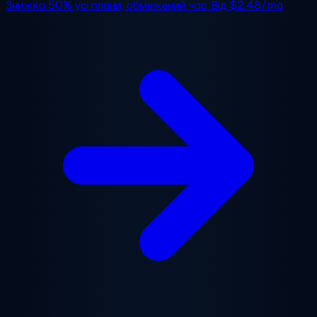
Знижка 50%
усі плани, обмежений час. Від
$2.48/mo