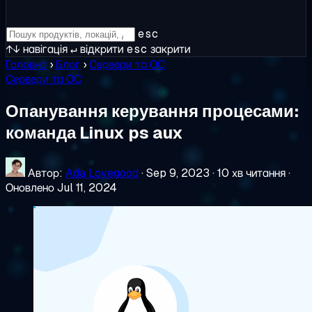
esc
↑↓
навігація
↵
відкрити
esc
закрити
Головна
›
Блог
›
Сервери та ОС
Сервери та ОС
Опанування керування процесами:
команда Linux ps aux
Автор:
Ada Lovegood
·
Sep 9, 2023
·
10 хв читання
·
Оновлено Jul 11, 2024