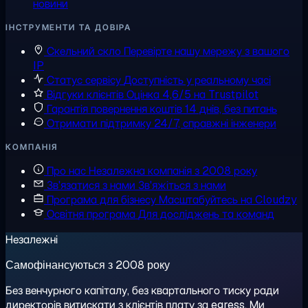
новини
ІНСТРУМЕНТИ ТА ДОВІРА
Скельний скло
Перевірте нашу мережу з вашого
IP
Статус сервісу
Доступність у реальному часі
Відгуки клієнтів
Оцінка 4,6/5 на Trustpilot
Гарантія повернення коштів
14 днів, без питань
Отримати підтримку
24/7, справжні інженери
КОМПАНІЯ
Про нас
Незалежна компанія з 2008 року
Зв'язатися з нами
Зв'яжіться з нами
Програма для бізнесу
Масштабуйтесь на Cloudzy
Освітня програма
Для досліджень та команд
Незалежні
Самофінансуються з 2008 року
Без венчурного капіталу, без квартального тиску ради
директорів витискати з клієнтів плату за egress. Ми