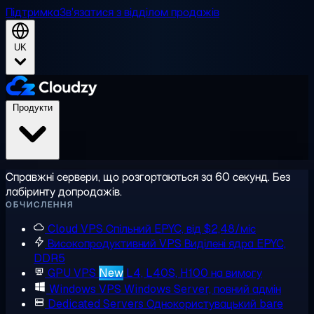
Підтримка
Зв'язатися з відділом продажів
UK
Продукти
Справжні сервери, що розгортаються за 60 секунд. Без
лабіринту допродажів.
ОБЧИСЛЕННЯ
Cloud VPS
Спільний EPYC, від $2,48/міс
Високопродуктивний VPS
Виділені ядра EPYC,
DDR5
GPU VPS
New
L4, L40S, H100 на вимогу
Windows VPS
Windows Server, повний адмін
Dedicated Servers
Однокористувацький bare