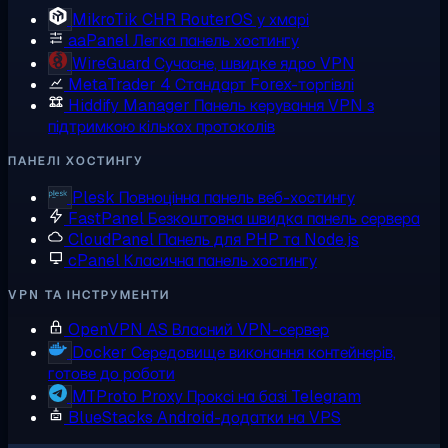
MikroTik CHR
RouterOS у хмарі
aaPanel
Легка панель хостингу
WireGuard
Сучасне, швидке ядро VPN
MetaTrader 4
Стандарт Forex-торгівлі
Hiddify Manager
Панель керування VPN з
підтримкою кількох протоколів
ПАНЕЛІ ХОСТИНГУ
Plesk
Повноцінна панель веб-хостингу
FastPanel
Безкоштовна швидка панель сервера
CloudPanel
Панель для PHP та Node.js
cPanel
Класична панель хостингу
VPN ТА ІНСТРУМЕНТИ
OpenVPN AS
Власний VPN-сервер
Docker
Середовище виконання контейнерів,
готове до роботи
MTProto Proxy
Проксі на базі Telegram
BlueStacks
Android-додатки на VPS