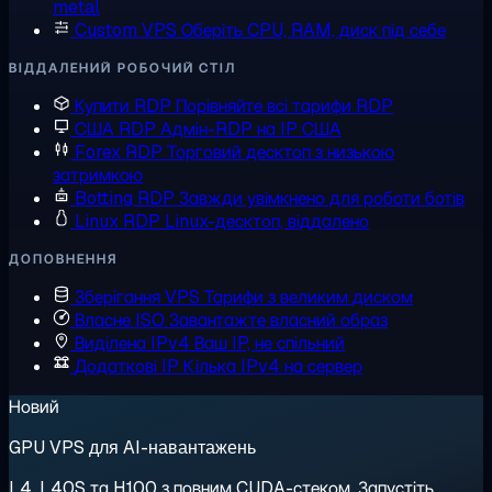
metal
Custom VPS
Оберіть CPU, RAM, диск під себе
ВІДДАЛЕНИЙ РОБОЧИЙ СТІЛ
Купити RDP
Порівняйте всі тарифи RDP
США RDP
Адмін-RDP на IP США
Forex RDP
Торговий десктоп з низькою
затримкою
Botting RDP
Завжди увімкнено для роботи ботів
Linux RDP
Linux-десктоп, віддалено
ДОПОВНЕННЯ
Зберігання VPS
Тарифи з великим диском
Власне ISO
Завантажте власний образ
Виділена IPv4
Ваш IP, не спільний
Додаткові IP
Кілька IPv4 на сервер
Новий
GPU VPS для AI-навантажень
L4, L40S та H100 з повним CUDA-стеком. Запустіть,