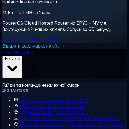
Найчастіше встановлюють
MikroTik CHR за 1 клік
RouterOS Cloud Hosted Router на EPYC + NVMe.
Застосунок №1 наших клієнтів. Запуск за 60 секунд.
Розгорнути MikroTik CHR →
Відкрити весь маркетплейс →
Ціноутворення
Ресурси
Гайди та команда незалежної хмари.
ДІЗНАЙТЕСЯ
Блог
Гайди та інженерні нотатки
База знань
Покрокові посібники
Редакція новин
Преса та анонси
Порівняти хостинги
Cloudzy проти альтернатив
Усі ресурси
Посібники, документація, інструменти,