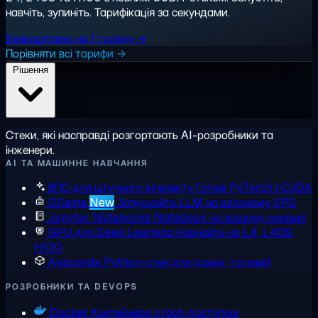
навчіть, зупиніть. Тарифікація за секундами.
Безкоштовно на 1 годину →
Порівняти всі тарифи →
Рішення
Стеки, які насправді розгортають AI-розробники та
інженери.
AI ТА МАШИННЕ НАВЧАННЯ
ВПС для штучного інтелекту
Готові PyTorch і CUDA
Ollama
New
Запускайте LLM на власному VPS
Jupyter Notebooks
Notebook на вашому сервері
GPU для Deep Learning
Навчайте на L4, L40S,
H100
Anaconda
Python-стек для даних, готовий
РОЗРОБНИКИ ТА DEVOPS
Docker
Контейнери з root-доступом