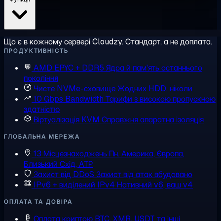
Що є в кожному сервері Cloudzy. Стандарт, а не доплата.
ПРОДУКТИВНІСТЬ
AMD EPYC + DDR5
Ядра й пам'ять останнього
покоління
Чисте NVMe-сховище
Жодних HDD, ніколи
10 Gbps Bandwidth
Тарифи з високою пропускною
здатністю
Віртуалізація KVM
Справжня апаратна ізоляція
ГЛОБАЛЬНА МЕРЕЖА
13 Місцезнаходжень
Пн. Америка, Європа,
Близький Схід, АТР
Захист від DDoS
Захист від атак вбудовано
IPv6 + виділений IPv4
Нативний v6, ваш v4
ОПЛАТА ТА ДОВІРА
Оплата криптою
BTC, XMR, USDT та інші