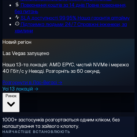
Повернення коштів за 14 днів
Повне повернення,
без питань
SLA доступності 99,95%
Наша гарантія аптайму
Підтримка людьми 24/7
Справжні інженери, за
хвилини
Новий регіон
Las Vegas запущено
Наша 13-та локація: AMD EPYC, чистий NVMe і мережа
40 Гбіт/с у Неваді. Розгорніть за 60 секунд.
Розгорнути в Лас-Вегасі →
Усі 13 локацій →
Ринок
1000+ застосунків розгортаються одним кліком, без
налаштування та зайвого клопоту.
НАЙЧАСТІШЕ ВСТАНОВЛЮЮТЬ