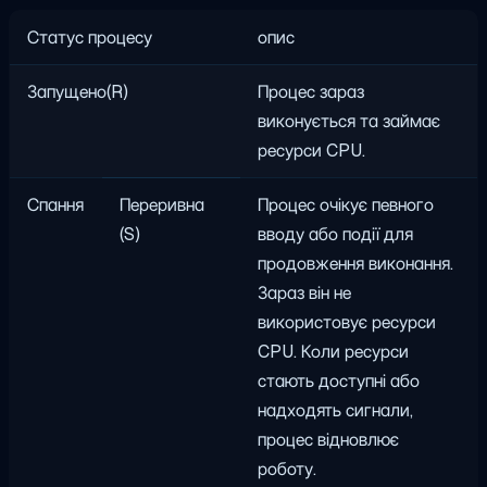
Статус процесу
опис
Запущено(R)
Процес зараз
виконується та займає
ресурси CPU.
Спання
Переривна
Процес очікує певного
(S)
вводу або події для
продовження виконання.
Зараз він не
використовує ресурси
CPU. Коли ресурси
стають доступні або
надходять сигнали,
процес відновлює
роботу.