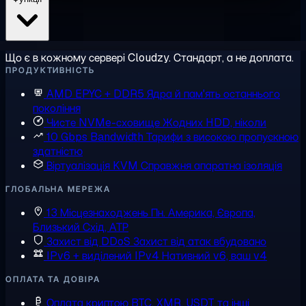
Що є в кожному сервері Cloudzy. Стандарт, а не доплата.
ПРОДУКТИВНІСТЬ
AMD EPYC + DDR5
Ядра й пам'ять останнього
покоління
Чисте NVMe-сховище
Жодних HDD, ніколи
10 Gbps Bandwidth
Тарифи з високою пропускною
здатністю
Віртуалізація KVM
Справжня апаратна ізоляція
ГЛОБАЛЬНА МЕРЕЖА
13 Місцезнаходжень
Пн. Америка, Європа,
Близький Схід, АТР
Захист від DDoS
Захист від атак вбудовано
IPv6 + виділений IPv4
Нативний v6, ваш v4
ОПЛАТА ТА ДОВІРА
Оплата криптою
BTC, XMR, USDT та інші