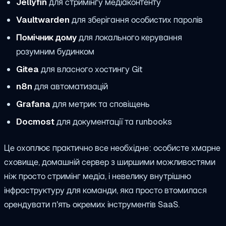
Jellyfin
для стримінгу медіаконтенту
Vaultwarden
для зберігання особистих паролів
Помічник дому
для локального керування
розумним будинком
Gitea
для власного хостингу Git
n8n
для автоматизацій
Grafana
для метрик та сповіщень
Docmost
для документації та runbooks
Це охоплює практично все необхідне: особисте хмарне
сховище, домашній сервер з ширшими можливостями
ніж просто стримінг медіа, і невелику внутрішню
інфраструктуру для команди, яка просто втомилася
орендувати п'ять окремих інструментів SaaS.