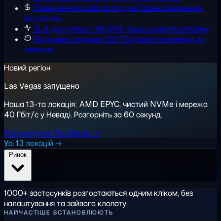
Повернення коштів за 14 днів
Повне повернення,
без питань
SLA доступності 99,95%
Наша гарантія аптайму
Підтримка людьми 24/7
Справжні інженери, за
хвилини
Новий регіон
Las Vegas запущено
Наша 13-та локація: AMD EPYC, чистий NVMe і мережа
40 Гбіт/с у Неваді. Розгорніть за 60 секунд.
Розгорнути в Лас-Вегасі →
Усі 13 локацій →
Ринок
1000+ застосунків розгортаються одним кліком, без
налаштування та зайвого клопоту.
НАЙЧАСТІШЕ ВСТАНОВЛЮЮТЬ