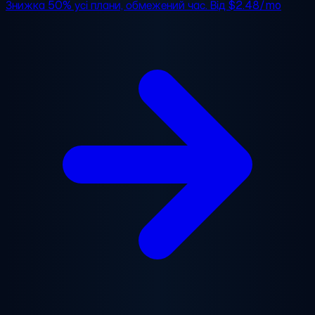
Знижка 50%
усі плани, обмежений час. Від
$2.48/mo