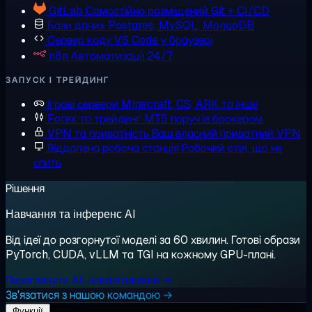
GitLab
Самостійно розміщений Git + CI/CD
Бази даних
Postgres, MySQL, MongoDB
Сервер коду
VS Code у браузері
n8n
Автоматизації 24/7
ЗАПУСК І ТРЕЙДИНГ
Ігрові сервери
Minecraft, CS, ARK та інше
Forex та трейдинг
MT5 поруч із брокером
VPN та приватність
Ваш власний приватний VPN
Віддалена робоча станція
Робочий стіл, що не
спить
Рішення
Навчання та інференс AI
Від ідеї до розгорнутої моделі за 60 хвилин. Готові образи
PyTorch, CUDA, vLLM та TGI на кожному GPU-плані.
Переглянути AI-навантаження →
Зв'язатися з нашою командою →
Функції