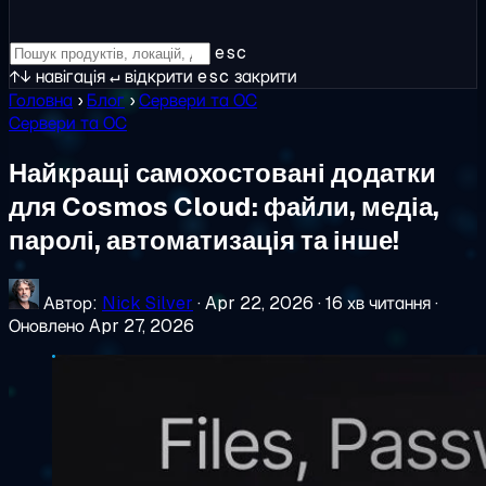
esc
↑↓
навігація
↵
відкрити
esc
закрити
Головна
›
Блог
›
Сервери та ОС
Сервери та ОС
Найкращі самохостовані додатки
для Cosmos Cloud: файли, медіа,
паролі, автоматизація та інше!
Автор:
Nick Silver
·
Apr 22, 2026
·
16 хв читання
·
Оновлено Apr 27, 2026