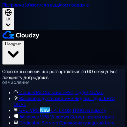
Підтримка
Зв'язатися з відділом продажів
UK
Продукти
Справжні сервери, що розгортаються за 60 секунд. Без
лабіринту допродажів.
ОБЧИСЛЕННЯ
Cloud VPS
Спільний EPYC, від $2,48/міс
Високопродуктивний VPS
Виділені ядра EPYC,
DDR5
GPU VPS
New
L4, L40S, H100 на вимогу
Windows VPS
Windows Server, повний адмін
Dedicated Servers
Однокористувацький bare