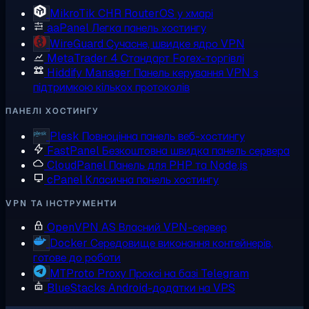
MikroTik CHR
RouterOS у хмарі
aaPanel
Легка панель хостингу
WireGuard
Сучасне, швидке ядро VPN
MetaTrader 4
Стандарт Forex-торгівлі
Hiddify Manager
Панель керування VPN з
підтримкою кількох протоколів
ПАНЕЛІ ХОСТИНГУ
Plesk
Повноцінна панель веб-хостингу
FastPanel
Безкоштовна швидка панель сервера
CloudPanel
Панель для PHP та Node.js
cPanel
Класична панель хостингу
VPN ТА ІНСТРУМЕНТИ
OpenVPN AS
Власний VPN-сервер
Docker
Середовище виконання контейнерів,
готове до роботи
MTProto Proxy
Проксі на базі Telegram
BlueStacks
Android-додатки на VPS