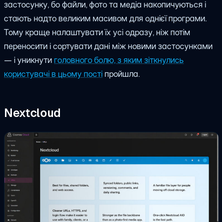
застосунку, бо файли, фото та медіа накопичуються і
стають надто великим масивом для однієї програми.
Тому краще налаштувати їх усі одразу, ніж потім
переносити і сортувати дані між новими застосунками
— і уникнути
головного болю, з яким зіткнулись
користувачі в цьому пості
пройшла.
Nextcloud