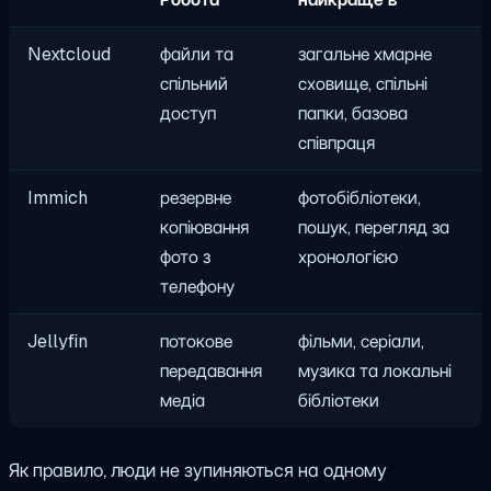
Nextcloud
файли та
загальне хмарне
спільний
сховище, спільні
доступ
папки, базова
співпраця
Immich
резервне
фотобібліотеки,
копіювання
пошук, перегляд за
фото з
хронологією
телефону
Jellyfin
потокове
фільми, серіали,
передавання
музика та локальні
медіа
бібліотеки
Як правило, люди не зупиняються на одному