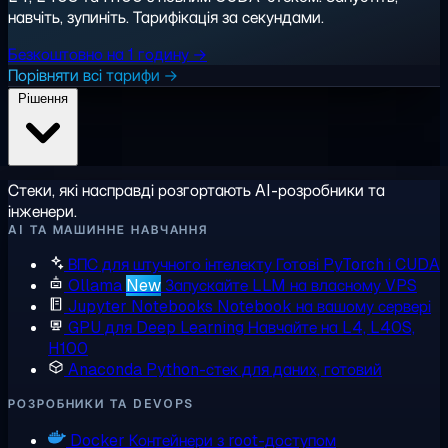
навчіть, зупиніть. Тарифікація за секундами.
Безкоштовно на 1 годину →
Порівняти всі тарифи →
Рішення
Стеки, які насправді розгортають AI-розробники та
інженери.
AI ТА МАШИННЕ НАВЧАННЯ
ВПС для штучного інтелекту
Готові PyTorch і CUDA
Ollama
New
Запускайте LLM на власному VPS
Jupyter Notebooks
Notebook на вашому сервері
GPU для Deep Learning
Навчайте на L4, L40S,
H100
Anaconda
Python-стек для даних, готовий
РОЗРОБНИКИ ТА DEVOPS
Docker
Контейнери з root-доступом