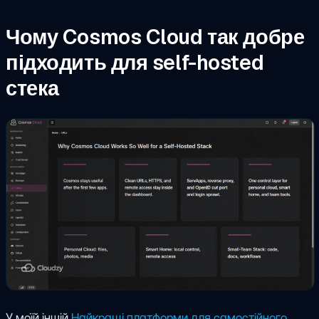
Чому Cosmos Cloud так добре
підходить для self-hosted
стека
У моїй іншій
Найкращі платформи для самостійного