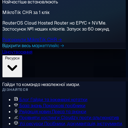
Найчастіше встановлюють
MikroTik CHR за 1 клік
RouterOS Cloud Hosted Router на EPYC + NVMe.
Застосунок №1 наших клієнтів. Запуск за 60 секунд.
Розгорнути MikroTik CHR →
Відкрити весь маркетплейс →
Ціноутворення
Ресурси
Гайди та команда незалежної хмари.
ДІЗНАЙТЕСЯ
Блог
Гайди та інженерні нотатки
База знань
Покрокові посібники
Редакція новин
Преса та анонси
Порівняти хостинги
Cloudzy проти альтернатив
Усі ресурси
Посібники, документація, інструменти,