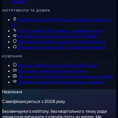
новини
ІНСТРУМЕНТИ ТА ДОВІРА
Скельний скло
Перевірте нашу мережу з вашого
IP
Статус сервісу
Доступність у реальному часі
Відгуки клієнтів
Оцінка 4,6/5 на Trustpilot
Гарантія повернення коштів
14 днів, без питань
Отримати підтримку
24/7, справжні інженери
КОМПАНІЯ
Про нас
Незалежна компанія з 2008 року
Зв'язатися з нами
Зв'яжіться з нами
Програма для бізнесу
Масштабуйтесь на Cloudzy
Освітня програма
Для досліджень та команд
Незалежні
Самофінансуються з 2008 року
Без венчурного капіталу, без квартального тиску ради
директорів витискати з клієнтів плату за egress. Ми