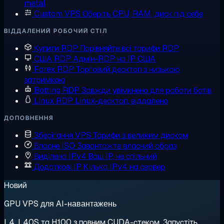
metal
Custom VPS
Оберіть CPU, RAM, диск під себе
ВІДДАЛЕНИЙ РОБОЧИЙ СТІЛ
Купити RDP
Порівняйте всі тарифи RDP
США RDP
Адмін-RDP на IP США
Forex RDP
Торговий десктоп з низькою
затримкою
Botting RDP
Завжди увімкнено для роботи ботів
Linux RDP
Linux-десктоп, віддалено
ДОПОВНЕННЯ
Зберігання VPS
Тарифи з великим диском
Власне ISO
Завантажте власний образ
Виділена IPv4
Ваш IP, не спільний
Додаткові IP
Кілька IPv4 на сервер
Новий
GPU VPS для AI-навантажень
L4, L40S та H100 з повним CUDA-стеком. Запустіть,