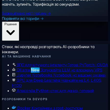
навчіть, зупиніть. Тарифікація за секундами.
Безкоштовно на 1 годину →
Порівняти всі тарифи →
Рішення
Стеки, які насправді розгортають AI-розробники та
інженери.
AI ТА МАШИННЕ НАВЧАННЯ
ВПС для штучного інтелекту
Готові PyTorch і CUDA
Ollama
New
Запускайте LLM на власному VPS
Jupyter Notebooks
Notebook на вашому сервері
GPU для Deep Learning
Навчайте на L4, L40S,
H100
Anaconda
Python-стек для даних, готовий
РОЗРОБНИКИ ТА DEVOPS
Docker
Контейнери з root-доступом