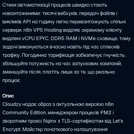
Стеки автоматизації процесів швидко стають
навантаженими: тисячі вебхуків, передач файлів і
викликів API на годину легко перевантажують спільні
сервери. n8n VPS Hosting виділяє окремому клієнту
виділені vCPU EPYC, DDR5 RAM і NVMe сховище, тому
задачі виконуються вчасно навіть під час сплесків
трафіку. Погодинна тарифікація забезпечує гнучкість:
збільшуйте потужність на час запускових кампаній,
зменшуйте після, платіть лише за те, що реально
працює.
Опис
Cloudzy надає образ з актуальною версією n8n
Community Edition, менеджером процесів PM2 і
зворотним проксі Nginx з TLS-сертифікатом від Let's
Encrypt. Майстер початкового налаштування