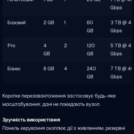
Gbps
Базовий
2 GB
1
60
3 TB @ 4
GB
Gbps
Pro
4
2
120
5 TB @ 4
GB
GB
Gbps
Бізнес
8 GB
4
240
7 TB @ 4
GB
Gbps
Коротке перезавантаження застосовує будь-яке
масштабування; дані не покидають вузол.
Зручність використання
Панель керування охоплює дії з живленням, резервні