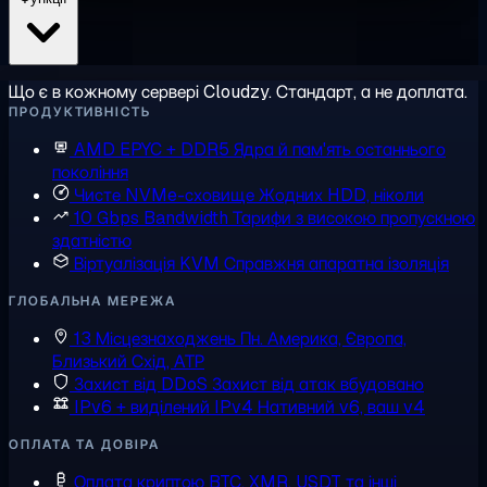
Що є в кожному сервері Cloudzy. Стандарт, а не доплата.
ПРОДУКТИВНІСТЬ
AMD EPYC + DDR5
Ядра й пам'ять останнього
покоління
Чисте NVMe-сховище
Жодних HDD, ніколи
10 Gbps Bandwidth
Тарифи з високою пропускною
здатністю
Віртуалізація KVM
Справжня апаратна ізоляція
ГЛОБАЛЬНА МЕРЕЖА
13 Місцезнаходжень
Пн. Америка, Європа,
Близький Схід, АТР
Захист від DDoS
Захист від атак вбудовано
IPv6 + виділений IPv4
Нативний v6, ваш v4
ОПЛАТА ТА ДОВІРА
Оплата криптою
BTC, XMR, USDT та інші