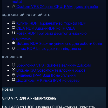
metal
Custom VPS
Оберіть CPU, RAM, диск під себе
ВІДДАЛЕНИЙ РОБОЧИЙ СТІЛ
Купити RDP
Порівняйте всі тарифи RDP
США RDP
Адмін-RDP на IP США
Forex RDP
Торговий десктоп з низькою
затримкою
Botting RDP
Завжди увімкнено для роботи ботів
Linux RDP
Linux-десктоп, віддалено
ДОПОВНЕННЯ
Зберігання VPS
Тарифи з великим диском
Власне ISO
Завантажте власний образ
Виділена IPv4
Ваш IP, не спільний
Додаткові IP
Кілька IPv4 на сервер
Новий
GPU VPS для AI-навантажень
L4, L40S та H100 з повним CUDA-стеком. Запустіть,