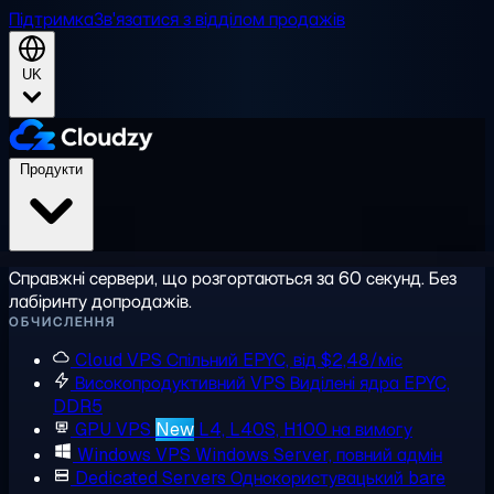
Підтримка
Зв'язатися з відділом продажів
UK
Продукти
Справжні сервери, що розгортаються за 60 секунд. Без
лабіринту допродажів.
ОБЧИСЛЕННЯ
Cloud VPS
Спільний EPYC, від $2,48/міс
Високопродуктивний VPS
Виділені ядра EPYC,
DDR5
GPU VPS
New
L4, L40S, H100 на вимогу
Windows VPS
Windows Server, повний адмін
Dedicated Servers
Однокористувацький bare