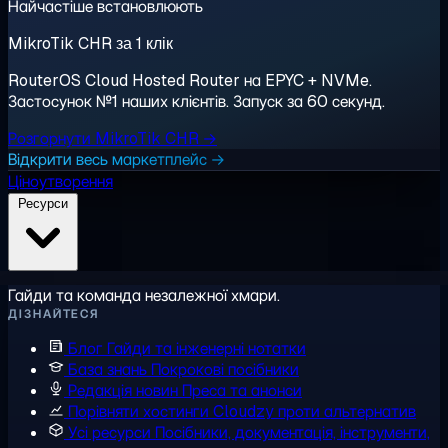
Найчастіше встановлюють
MikroTik CHR за 1 клік
RouterOS Cloud Hosted Router на EPYC + NVMe.
Застосунок №1 наших клієнтів. Запуск за 60 секунд.
Розгорнути MikroTik CHR →
Відкрити весь маркетплейс →
Ціноутворення
Ресурси
Гайди та команда незалежної хмари.
ДІЗНАЙТЕСЯ
Блог
Гайди та інженерні нотатки
База знань
Покрокові посібники
Редакція новин
Преса та анонси
Порівняти хостинги
Cloudzy проти альтернатив
Усі ресурси
Посібники, документація, інструменти,