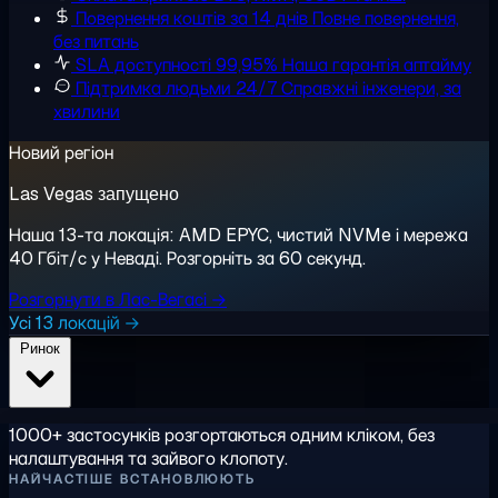
Повернення коштів за 14 днів
Повне повернення,
без питань
SLA доступності 99,95%
Наша гарантія аптайму
Підтримка людьми 24/7
Справжні інженери, за
хвилини
Новий регіон
Las Vegas запущено
Наша 13-та локація: AMD EPYC, чистий NVMe і мережа
40 Гбіт/с у Неваді. Розгорніть за 60 секунд.
Розгорнути в Лас-Вегасі →
Усі 13 локацій →
Ринок
1000+ застосунків розгортаються одним кліком, без
налаштування та зайвого клопоту.
НАЙЧАСТІШЕ ВСТАНОВЛЮЮТЬ