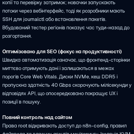
копії та перевірку затримок; новачки запускають
потоки через вебінтерфейс, тоді як розробники мають
SSH для journalctl або встановлення пакетів.
Вбудований тестер регіонів показує час туди-назад до
розгортання.
Оптимізовано для SEO (фокус на продуктивності)
Швидка автоматизація означає, що фронтенд-сторінки
миттєво отримують дані і залишаються в межах
порогів Core Web Vitals. Диски NVMe, кеш DDR5 і
пропускна здатність 40 Gbps скорочують мілісекунди у
відповідях API, що опосередковано покращує UX і
позиції в пошуку.
Повний контроль над сайтом
Права root відкривають доступ до n8n-config, правил
файрвола та власних агентів моніторингу. Ізоляція KVM