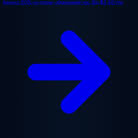
Знижка 50%
усі плани, обмежений час. Від
$2.48/mo