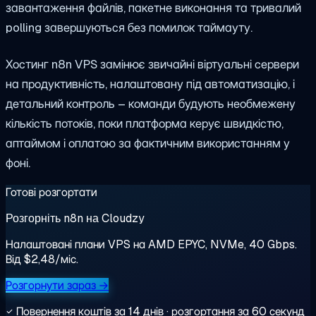
завантаження файлів, пакетне виконання та тривалий
polling завершуються без помилок таймауту.
Хостинг n8n VPS замінює звичайні віртуальні сервери
на продуктивність, налаштовану під автоматизацію, і
детальний контроль – команди будують необмежену
кількість потоків, поки платформа керує швидкістю,
аптаймом і оплатою за фактичним використанням у
фоні.
Готові розгортати
Розгорніть n8n на Cloudzy
Налаштовані плани VPS на AMD EPYC, NVMe, 40 Gbps.
Від $2,48/міс.
Розгорнути зараз →
Повернення коштів за 14 днів · розгортання за 60 секунд