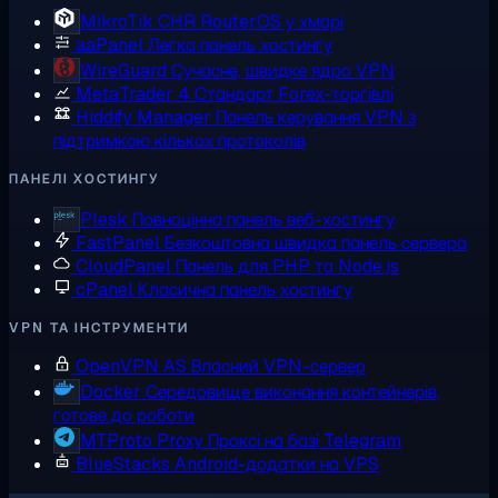
MikroTik CHR
RouterOS у хмарі
aaPanel
Легка панель хостингу
WireGuard
Сучасне, швидке ядро VPN
MetaTrader 4
Стандарт Forex-торгівлі
Hiddify Manager
Панель керування VPN з
підтримкою кількох протоколів
ПАНЕЛІ ХОСТИНГУ
Plesk
Повноцінна панель веб-хостингу
FastPanel
Безкоштовна швидка панель сервера
CloudPanel
Панель для PHP та Node.js
cPanel
Класична панель хостингу
VPN ТА ІНСТРУМЕНТИ
OpenVPN AS
Власний VPN-сервер
Docker
Середовище виконання контейнерів,
готове до роботи
MTProto Proxy
Проксі на базі Telegram
BlueStacks
Android-додатки на VPS