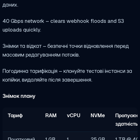
даних.
40 Gbps network – clears webhook floods and S3
uploads quickly.
Знімки та відкат – безпечні точки відновлення перед
масовим редагуванням потоків.
Погодинна тарифікація – клонуйте тестові інстанси за
копійки, видаляйте після завершення.
Знімок плану
Тариф
RAM
vCPU
NVMe
Пропускн
здатність
Початковий
1 GB
1
25 GB
1 TB @ 40