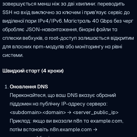
завершується менш ніж за дві хвилини: переводить
SSH на вхід виключно за ключем і прив'язує сервіс до
виділеної пари IPv4/IPv6. Магістраль 40 Gbps без черг
обробляє JSON-навантаження, бінарні файли та
сплески вебхуків, а root-доступ залишається відкритим
для власних npm-модулів або моніторингу на рівні
системи.
Швидкий старт (4 кроки)
Оновлення DNS
Переконайтеся, що ваш DNS вказує обраний
піддомен на публічну IP-адресу сервера:
<subdomain>.<domain> → <server_public_ip>
Приклад: якщо ви вказали
n8n
та
example.com
,
потім встановіть
n8n.example.com →