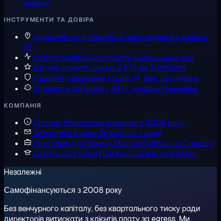
новини
ІНСТРУМЕНТИ ТА ДОВІРА
Скельний скло
Перевірте нашу мережу з вашого
IP
Статус сервісу
Доступність у реальному часі
Відгуки клієнтів
Оцінка 4,6/5 на Trustpilot
Гарантія повернення коштів
14 днів, без питань
Отримати підтримку
24/7, справжні інженери
КОМПАНІЯ
Про нас
Незалежна компанія з 2008 року
Зв'язатися з нами
Зв'яжіться з нами
Програма для бізнесу
Масштабуйтесь на Cloudzy
Освітня програма
Для досліджень та команд
Незалежні
Самофінансуються з 2008 року
Без венчурного капіталу, без квартального тиску ради
директорів витискати з клієнтів плату за egress. Ми