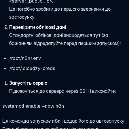
<server_public_ip>
.
Це потрібно зробити до першого звернення до
застосунку.
Перевірити облікові дані
Стандартні облікові дані знаходяться тут (за
бажанням відредагуйте перед першим запуском):
/root/n8n/.env
/root/.cloudzy-creds
Запустіть сервіс
Підключіться до сервера через SSH і виконайте:
systemctl enable –now n8n
Ця команда запускає n8n і додає його до автозапуску.
Перший запуск може зайняти кілька хвилин.