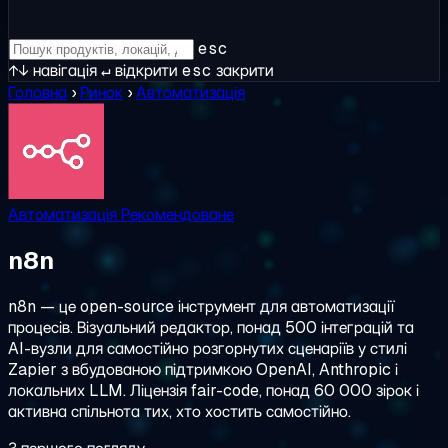
esc
↑↓
навігація
↵
відкрити
esc
закрити
Головна
›
Ринок
›
Автоматизація
Автоматизація
Рекомендоване
n8n
n8n — це open-source інструмент для автоматизації
процесів. Візуальний редактор, понад 500 інтеграцій та
AI-вузли для самостійно розгорнутих сценаріїв у стилі
Zapier з вбудованою підтримкою OpenAI, Anthropic і
локальних LLM. Ліцензія fair-code, понад 60 000 зірок і
активна спільнота тих, хто хостить самостійно.