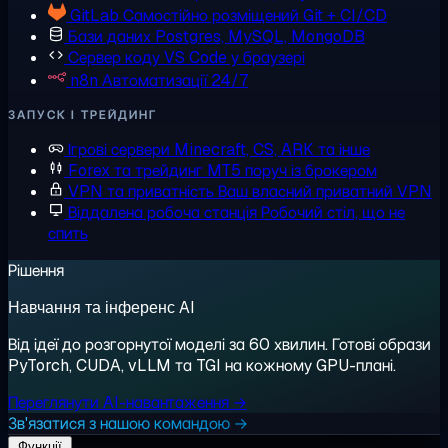
GitLab
Самостійно розміщений Git + CI/CD
Бази даних
Postgres, MySQL, MongoDB
Сервер коду
VS Code у браузері
n8n
Автоматизації 24/7
ЗАПУСК І ТРЕЙДИНГ
Ігрові сервери
Minecraft, CS, ARK та інше
Forex та трейдинг
MT5 поруч із брокером
VPN та приватність
Ваш власний приватний VPN
Віддалена робоча станція
Робочий стіл, що не
спить
Рішення
Навчання та інференс AI
Від ідеї до розгорнутої моделі за 60 хвилин. Готові образи
PyTorch, CUDA, vLLM та TGI на кожному GPU-плані.
Переглянути AI-навантаження →
Зв'язатися з нашою командою →
Функції