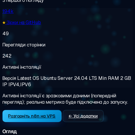
З першого погляду
194k
Зірки на GitHub
49
Перегляди сторінки
242
Активні інсталяції
Версія
Latest
OS
Ubuntu Server 24.04 LTS
Min RAM
2 GB
IP
IPV4,IPV6
Активні інсталяції є зразковими даними (попередній
перегляд); реальна метрика буде підключена до запуску.
Розгорніть n8n на VPS
← Усі додатки
Огляд