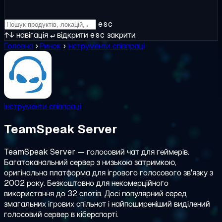
esc
↑↓
навігація
↵
відкрити
esc
закрити
Головна
›
Ринок
›
Інструменти співпраці
Інструменти співпраці
TeamSpeak Server
TeamSpeak Server — голосовий чат для геймерів.
Багатоканальний сервер з низькою затримкою,
оригінальна платформа для ігрового голосового зв'язку з
2002 року. Безкоштовно для некомерційного
використання до 32 слотів. Досі популярний серед
змагальних ігрових спільнот і найпоширеніший виділений
голосовий сервер в кіберспорті.