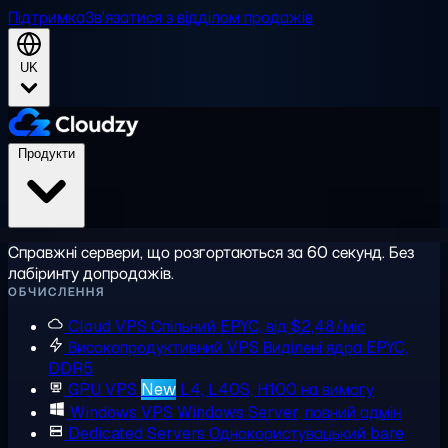
Підтримка
Зв'язатися з відділом продажів
UK
Продукти
Справжні сервери, що розгортаються за 60 секунд. Без
лабіринту допродажів.
ОБЧИСЛЕННЯ
Cloud VPS
Спільний EPYC, від $2,48/міс
Високопродуктивний VPS
Виділені ядра EPYC,
DDR5
GPU VPS
New
L4, L40S, H100 на вимогу
Windows VPS
Windows Server, повний адмін
Dedicated Servers
Однокористувацький bare