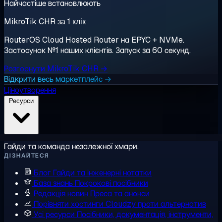
Найчастіше встановлюють
MikroTik CHR за 1 клік
RouterOS Cloud Hosted Router на EPYC + NVMe.
Застосунок №1 наших клієнтів. Запуск за 60 секунд.
Розгорнути MikroTik CHR →
Відкрити весь маркетплейс →
Ціноутворення
Ресурси
Гайди та команда незалежної хмари.
ДІЗНАЙТЕСЯ
Блог
Гайди та інженерні нотатки
База знань
Покрокові посібники
Редакція новин
Преса та анонси
Порівняти хостинги
Cloudzy проти альтернатив
Усі ресурси
Посібники, документація, інструменти,