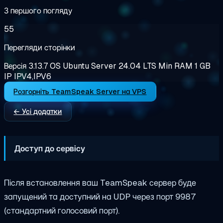
З першого погляду
55
Перегляди сторінки
Версія
3.13.7
OS
Ubuntu Server 24.04 LTS
Min RAM
1 GB
IP
IPV4,IPV6
Розгорніть TeamSpeak Server на VPS
← Усі додатки
Доступ до сервісу
Після встановлення ваш TeamSpeak сервер буде
запущений та доступний на UDP через порт 9987
(стандартний голосовий порт).