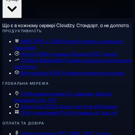
Що є в кожному сервері Cloudzy. Стандарт, а не доплата.
ПРОДУКТИВНІСТЬ
AMD EPYC + DDR5
Ядра й пам'ять останнього
покоління
Чисте NVMe-сховище
Жодних HDD, ніколи
10 Gbps Bandwidth
Тарифи з високою пропускною
здатністю
Віртуалізація KVM
Справжня апаратна ізоляція
ГЛОБАЛЬНА МЕРЕЖА
13 Місцезнаходжень
Пн. Америка, Європа,
Близький Схід, АТР
Захист від DDoS
Захист від атак вбудовано
IPv6 + виділений IPv4
Нативний v6, ваш v4
ОПЛАТА ТА ДОВІРА
Оплата криптою
BTC, XMR, USDT та інші