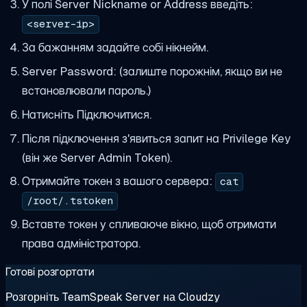
У полі Server Nickname or Address введіть:
<server-ip>
За бажанням задайте собі нікнейм.
Server Password: (залиште порожнім, якщо ви не
встановлювали пароль.)
Натисніть Підключитися.
Після підключення з'явиться запит на Privilege Key
(він же Server Admin Token).
Отримайте токен з вашого сервера:
cat
/root/.tstoken
Вставте токен у спливаюче вікно, щоб отримати
права адміністратора.
Готові розгортати
Розгорніть TeamSpeak Server на Cloudzy