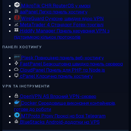
MikroTik CHR
RouterOS у хмарі
aaPanel
Легка панель хостингу
WireGuard
Сучасне, швидке ядро VPN
MetaTrader 4
Стандарт Forex-торгівлі
Hiddify Manager
Панель керування VPN з
підтримкою кількох протоколів
ПАНЕЛІ ХОСТИНГУ
Plesk
Повноцінна панель веб-хостингу
FastPanel
Безкоштовна швидка панель сервера
CloudPanel
Панель для PHP та Node.js
cPanel
Класична панель хостингу
VPN ТА ІНСТРУМЕНТИ
OpenVPN AS
Власний VPN-сервер
Docker
Середовище виконання контейнерів,
готове до роботи
MTProto Proxy
Проксі на базі Telegram
BlueStacks
Android-додатки на VPS