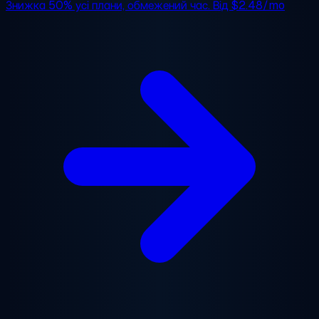
Знижка 50%
усі плани, обмежений час. Від
$2.48/mo