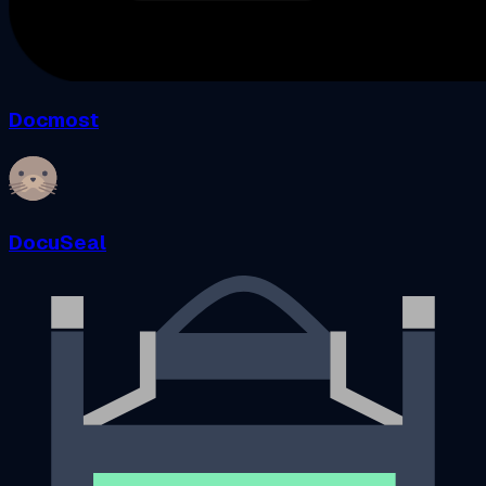
Docmost
DocuSeal