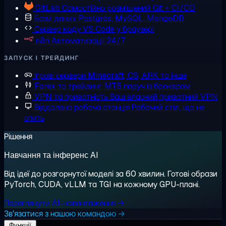
GitLab
Самостійно розміщений Git + CI/CD
Бази даних
Postgres, MySQL, MongoDB
Сервер коду
VS Code у браузері
n8n
Автоматизації 24/7
ЗАПУСК І ТРЕЙДИНГ
Ігрові сервери
Minecraft, CS, ARK та інше
Forex та трейдинг
MT5 поруч із брокером
VPN та приватність
Ваш власний приватний VPN
Віддалена робоча станція
Робочий стіл, що не
спить
Рішення
Навчання та інференс AI
Від ідеї до розгорнутої моделі за 60 хвилин. Готові образи
PyTorch, CUDA, vLLM та TGI на кожному GPU-плані.
Переглянути AI-навантаження →
Зв'язатися з нашою командою →
Функції