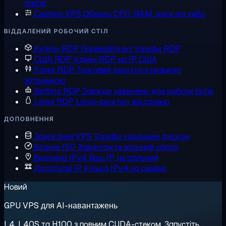
metal
Custom VPS
Оберіть CPU, RAM, диск під себе
ВІДДАЛЕНИЙ РОБОЧИЙ СТІЛ
Купити RDP
Порівняйте всі тарифи RDP
США RDP
Адмін-RDP на IP США
Forex RDP
Торговий десктоп з низькою
затримкою
Botting RDP
Завжди увімкнено для роботи ботів
Linux RDP
Linux-десктоп, віддалено
ДОПОВНЕННЯ
Зберігання VPS
Тарифи з великим диском
Власне ISO
Завантажте власний образ
Виділена IPv4
Ваш IP, не спільний
Додаткові IP
Кілька IPv4 на сервер
Новий
GPU VPS для AI-навантажень
L4, L40S та H100 з повним CUDA-стеком. Запустіть,