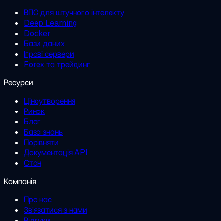
ВПС для штучного інтелекту
Deep Learning
Docker
Бази даних
Ігрові сервери
Forex та трейдинг
Ресурси
Ціноутворення
Ринок
Блог
База знань
Порівняти
Документація API
Стан
Компанія
Про нас
Зв'язатися з нами
Відгуки