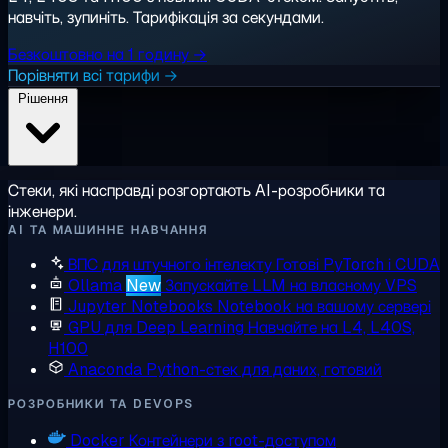
навчіть, зупиніть. Тарифікація за секундами.
Безкоштовно на 1 годину →
Порівняти всі тарифи →
Рішення
Стеки, які насправді розгортають AI-розробники та
інженери.
AI ТА МАШИННЕ НАВЧАННЯ
ВПС для штучного інтелекту
Готові PyTorch і CUDA
Ollama
New
Запускайте LLM на власному VPS
Jupyter Notebooks
Notebook на вашому сервері
GPU для Deep Learning
Навчайте на L4, L40S,
H100
Anaconda
Python-стек для даних, готовий
РОЗРОБНИКИ ТА DEVOPS
Docker
Контейнери з root-доступом