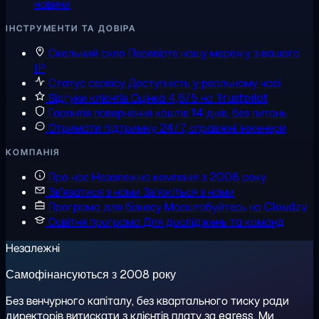
новини
ІНСТРУМЕНТИ ТА ДОВІРА
Скельний скло
Перевірте нашу мережу з вашого
IP
Статус сервісу
Доступність у реальному часі
Відгуки клієнтів
Оцінка 4,6/5 на Trustpilot
Гарантія повернення коштів
14 днів, без питань
Отримати підтримку
24/7, справжні інженери
КОМПАНІЯ
Про нас
Незалежна компанія з 2008 року
Зв'язатися з нами
Зв'яжіться з нами
Програма для бізнесу
Масштабуйтесь на Cloudzy
Освітня програма
Для досліджень та команд
Незалежні
Самофінансуються з 2008 року
Без венчурного капіталу, без квартального тиску ради
директорів витискати з клієнтів плату за egress. Ми