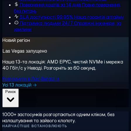
Повернення коштів за 14 днів
Повне повернення,
без питань
SLA доступності 99,95%
Наша гарантія аптайму
Підтримка людьми 24/7
Справжні інженери, за
хвилини
Новий регіон
Las Vegas запущено
Наша 13-та локація: AMD EPYC, чистий NVMe і мережа
40 Гбіт/с у Неваді. Розгорніть за 60 секунд.
Розгорнути в Лас-Вегасі →
Усі 13 локацій →
Ринок
1000+ застосунків розгортаються одним кліком, без
налаштування та зайвого клопоту.
НАЙЧАСТІШЕ ВСТАНОВЛЮЮТЬ