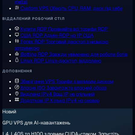
metal
Custom VPS
Оберіть CPU, RAM, диск під себе
ВІДДАЛЕНИЙ РОБОЧИЙ СТІЛ
Купити RDP
Порівняйте всі тарифи RDP
США RDP
Адмін-RDP на IP США
Forex RDP
Торговий десктоп з низькою
затримкою
Botting RDP
Завжди увімкнено для роботи ботів
Linux RDP
Linux-десктоп, віддалено
ДОПОВНЕННЯ
Зберігання VPS
Тарифи з великим диском
Власне ISO
Завантажте власний образ
Виділена IPv4
Ваш IP, не спільний
Додаткові IP
Кілька IPv4 на сервер
Новий
GPU VPS для AI-навантажень
L4, L40S та H100 з повним CUDA-стеком. Запустіть,