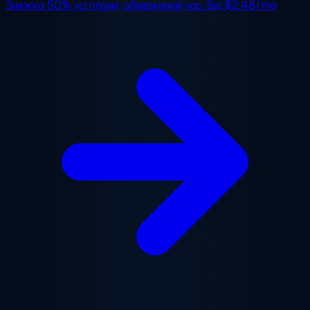
Знижка 50%
усі плани, обмежений час. Від
$2.48/mo