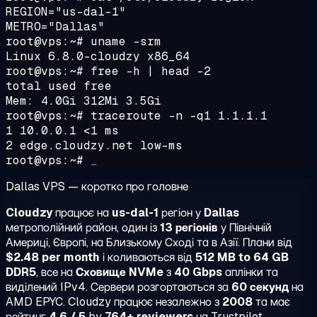
REGION="us-dal-1"
METRO="Dallas"
root@vps:~#
uname -srm
Linux 6.8.0-cloudzy x86_64
root@vps:~#
free -h | head -2
total used free
Mem: 4.0Gi 312Mi 3.5Gi
root@vps:~#
traceroute -n -q1 1.1.1.1
1 10.0.0.1 <1 ms
2 edge.cloudzy.net low-ms
root@vps:~#
_
Dallas VPS — коротко про головне
Cloudzy
працює на
us-dal-1
регіон у
Dallas
метрополійний район, один із
13 регіонів
у Північній
Америці, Європі, на Близькому Сході та в Азії. Плани від
$2.48 per month
і коливаються від
512 MB to 64 GB
DDR5
, все на
Сховище NVMe
з
40 Gbps
аплінки та
виділений IPv4. Сервери розгортаються за
60 секунд
на
AMD EPYC. Cloudzy працює незалежно з
2008
та має
рейтинг
4.6 / 5
by
764+ reviewers
на Trustpilot.