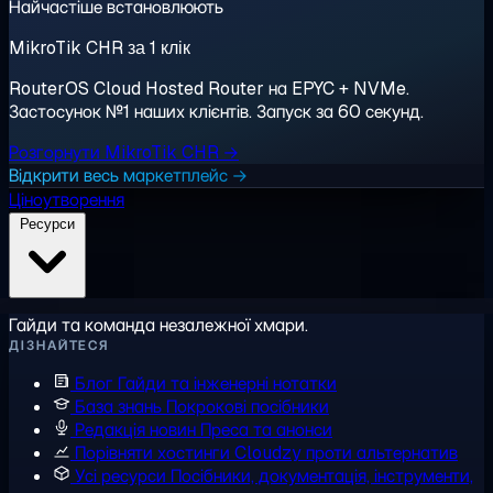
Найчастіше встановлюють
MikroTik CHR за 1 клік
RouterOS Cloud Hosted Router на EPYC + NVMe.
Застосунок №1 наших клієнтів. Запуск за 60 секунд.
Розгорнути MikroTik CHR →
Відкрити весь маркетплейс →
Ціноутворення
Ресурси
Гайди та команда незалежної хмари.
ДІЗНАЙТЕСЯ
Блог
Гайди та інженерні нотатки
База знань
Покрокові посібники
Редакція новин
Преса та анонси
Порівняти хостинги
Cloudzy проти альтернатив
Усі ресурси
Посібники, документація, інструменти,