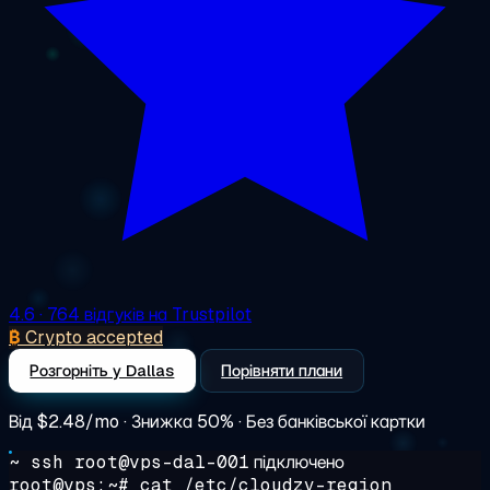
4.6
· 764 відгуків на Trustpilot
₿
Crypto accepted
Розгорніть у Dallas
Порівняти плани
Від
$2.48/mo
· Знижка 50% · Без банківської картки
~ ssh root@vps-dal-001
підключено
root@vps:~#
cat /etc/cloudzy-region