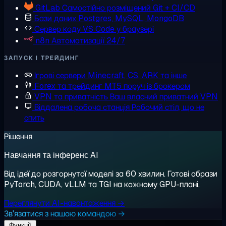
GitLab
Самостійно розміщений Git + CI/CD
Бази даних
Postgres, MySQL, MongoDB
Сервер коду
VS Code у браузері
n8n
Автоматизації 24/7
ЗАПУСК І ТРЕЙДИНГ
Ігрові сервери
Minecraft, CS, ARK та інше
Forex та трейдинг
MT5 поруч із брокером
VPN та приватність
Ваш власний приватний VPN
Віддалена робоча станція
Робочий стіл, що не
спить
Рішення
Навчання та інференс AI
Від ідеї до розгорнутої моделі за 60 хвилин. Готові образи
PyTorch, CUDA, vLLM та TGI на кожному GPU-плані.
Переглянути AI-навантаження →
Зв'язатися з нашою командою →
Функції