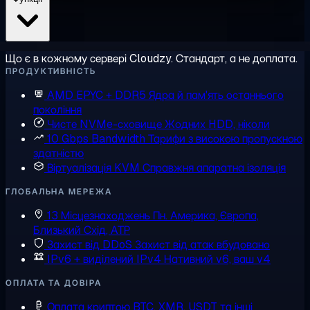
Що є в кожному сервері Cloudzy. Стандарт, а не доплата.
ПРОДУКТИВНІСТЬ
AMD EPYC + DDR5
Ядра й пам'ять останнього
покоління
Чисте NVMe-сховище
Жодних HDD, ніколи
10 Gbps Bandwidth
Тарифи з високою пропускною
здатністю
Віртуалізація KVM
Справжня апаратна ізоляція
ГЛОБАЛЬНА МЕРЕЖА
13 Місцезнаходжень
Пн. Америка, Європа,
Близький Схід, АТР
Захист від DDoS
Захист від атак вбудовано
IPv6 + виділений IPv4
Нативний v6, ваш v4
ОПЛАТА ТА ДОВІРА
Оплата криптою
BTC, XMR, USDT та інші