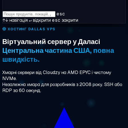
esc
↑↓
навігація
↵
відкрити
esc
закрити
🤠
ХОСТИНГ DALLAS VPS
Віртуальний сервер у Даласі
Центральна частина США, повна
швидкість.
Хмарні сервери від Cloudzy на AMD EPYC і чистому
NVMe.
Незалежна хмара для розробників з 2008 року. SSH або
RDP за 60 секунд.