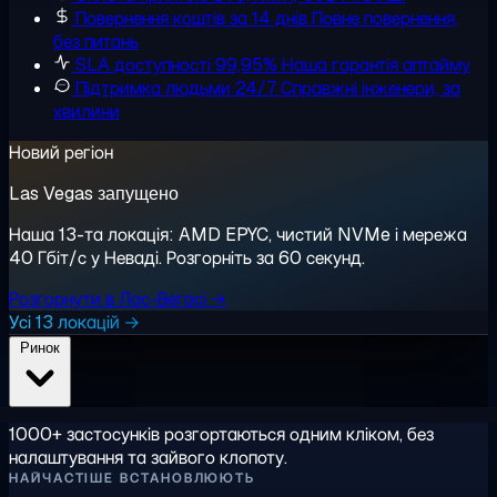
Повернення коштів за 14 днів
Повне повернення,
без питань
SLA доступності 99,95%
Наша гарантія аптайму
Підтримка людьми 24/7
Справжні інженери, за
хвилини
Новий регіон
Las Vegas запущено
Наша 13-та локація: AMD EPYC, чистий NVMe і мережа
40 Гбіт/с у Неваді. Розгорніть за 60 секунд.
Розгорнути в Лас-Вегасі →
Усі 13 локацій →
Ринок
1000+ застосунків розгортаються одним кліком, без
налаштування та зайвого клопоту.
НАЙЧАСТІШЕ ВСТАНОВЛЮЮТЬ