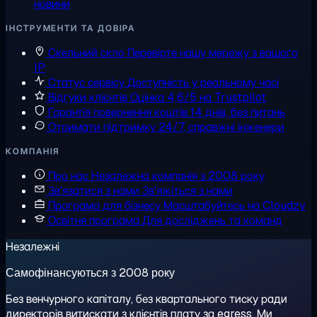
новини
ІНСТРУМЕНТИ ТА ДОВІРА
Скельний скло
Перевірте нашу мережу з вашого
IP
Статус сервісу
Доступність у реальному часі
Відгуки клієнтів
Оцінка 4,6/5 на Trustpilot
Гарантія повернення коштів
14 днів, без питань
Отримати підтримку
24/7, справжні інженери
КОМПАНІЯ
Про нас
Незалежна компанія з 2008 року
Зв'язатися з нами
Зв'яжіться з нами
Програма для бізнесу
Масштабуйтесь на Cloudzy
Освітня програма
Для досліджень та команд
Незалежні
Самофінансуються з 2008 року
Без венчурного капіталу, без квартального тиску ради
директорів витискати з клієнтів плату за egress. Ми