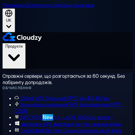
Підтримка
Зв'язатися з відділом продажів
UK
Продукти
Справжні сервери, що розгортаються за 60 секунд. Без
лабіринту допродажів.
ОБЧИСЛЕННЯ
Cloud VPS
Спільний EPYC, від $2,48/міс
Високопродуктивний VPS
Виділені ядра EPYC,
DDR5
GPU VPS
New
L4, L40S, H100 на вимогу
Windows VPS
Windows Server, повний адмін
Dedicated Servers
Однокористувацький bare