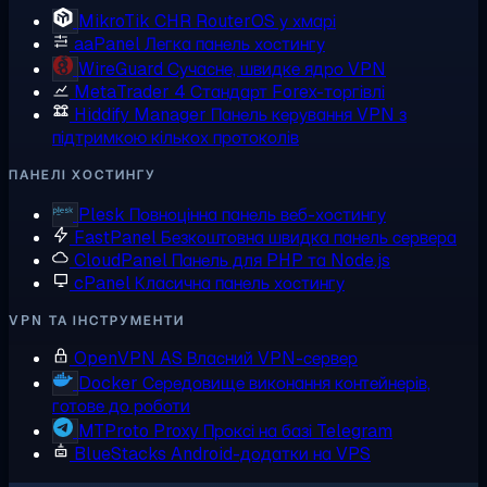
MikroTik CHR
RouterOS у хмарі
aaPanel
Легка панель хостингу
WireGuard
Сучасне, швидке ядро VPN
MetaTrader 4
Стандарт Forex-торгівлі
Hiddify Manager
Панель керування VPN з
підтримкою кількох протоколів
ПАНЕЛІ ХОСТИНГУ
Plesk
Повноцінна панель веб-хостингу
FastPanel
Безкоштовна швидка панель сервера
CloudPanel
Панель для PHP та Node.js
cPanel
Класична панель хостингу
VPN ТА ІНСТРУМЕНТИ
OpenVPN AS
Власний VPN-сервер
Docker
Середовище виконання контейнерів,
готове до роботи
MTProto Proxy
Проксі на базі Telegram
BlueStacks
Android-додатки на VPS