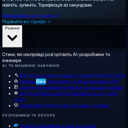
навчіть, зупиніть. Тарифікація за секундами.
Безкоштовно на 1 годину →
Порівняти всі тарифи →
Рішення
Стеки, які насправді розгортають AI-розробники та
інженери.
AI ТА МАШИННЕ НАВЧАННЯ
ВПС для штучного інтелекту
Готові PyTorch і CUDA
Ollama
New
Запускайте LLM на власному VPS
Jupyter Notebooks
Notebook на вашому сервері
GPU для Deep Learning
Навчайте на L4, L40S,
H100
Anaconda
Python-стек для даних, готовий
РОЗРОБНИКИ ТА DEVOPS
Docker
Контейнери з root-доступом