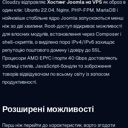
Cloudzy відправляє
Хостинг Joomla на VPS
як образ в
один клік: Ubuntu 22.04, Nginx, PHP-FPM, MariaDB і
найновіше стабільне ядро Joomla запускаються менш
ніж за дві хвилини. Root-доступ відкриває можливості
для власних модулів, встановлення через Composer і
shell-скриптів, а виділена пара IPv4/IPv6 захищає
репутацію поштового домену і довіру до SSL.
Процесори AMD EPYC і порти 40 Gbps доставляють
таблиці стилів, JavaScript-бандли та зображення
товарів відвідувачам по всьому світу із запасом
продуктивності.
Розширені можливості
Перш ніж перейти до характеристик, варто згадати