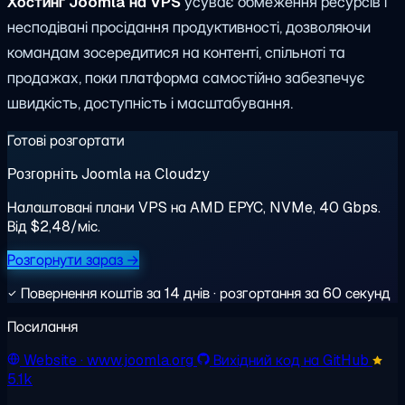
Хостинг Joomla на VPS
усуває обмеження ресурсів і
несподівані просідання продуктивності, дозволяючи
командам зосередитися на контенті, спільноті та
продажах, поки платформа самостійно забезпечує
швидкість, доступність і масштабування.
Готові розгортати
Розгорніть Joomla на Cloudzy
Налаштовані плани VPS на AMD EPYC, NVMe, 40 Gbps.
Від $2,48/міс.
Розгорнути зараз →
Повернення коштів за 14 днів · розгортання за 60 секунд
Посилання
Website
· www.joomla.org
Вихідний код на GitHub
5.1k