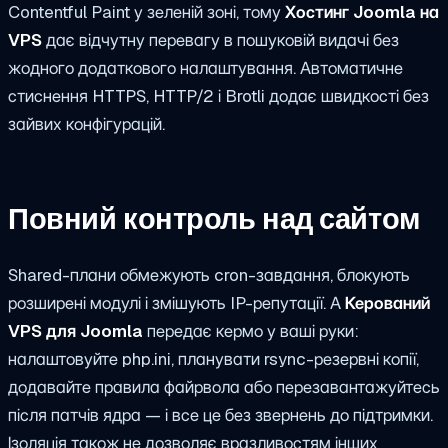
Contentful Paint у зеленій зоні, тому
Хостинг Joomla на
VPS
дає відчутну перевагу в пошуковій видачі без
жодного додаткового налаштування. Автоматичне
стиснення HTTPS, HTTP/2 і Brotli додає швидкості без
зайвих конфігурацій.
Повний контроль над сайтом
Shared-плани обмежують cron-завдання, блокують
розширені модулі і змішують IP-репутації. А
Керований
VPS для Joomla
передає кермо у ваші руки:
налаштовуйте php.ini, планувати rsync-резервні копії,
додавайте правила файрвола або перезавантажуйтесь
після патчів ядра — і все це без звернень до підтримки.
Ізоляція також не дозволяє вразливостям інших