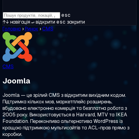
esc
↑↓
навігація
↵
відкрити
esc
закрити
Головна
›
Ринок
›
CMS
CMS
Joomla
Joomla — це зрілий CMS з відкритим вихідним кодом.
Підтримка кількох мов, маркетплейс розширень,
вбудована електронна комерція та безплатна робота з
2005 року. Використовується в Harvard, MTV та IKEA
Foundation. Переконлива альтернатива WordPress із
кращою підтримкою мультисайтів та ACL-прав прямо з
коробки.