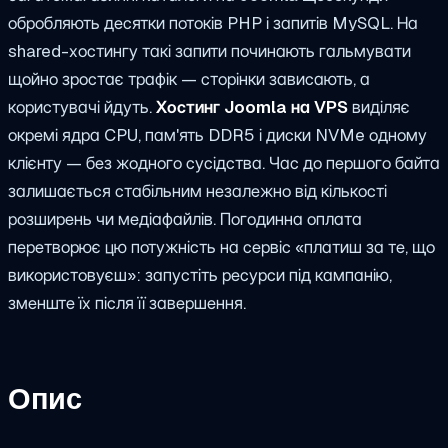
обробляють десятки потоків PHP і запитів MySQL. На
shared-хостингу такі запити починають гальмувати
щойно зростає трафік — сторінки зависають, а
користувачі йдуть.
Хостинг Joomla на VPS
виділяє
окремі ядра CPU, пам'ять DDR5 і диски NVMe одному
клієнту — без жодного сусідства. Час до першого байта
залишається стабільним незалежно від кількості
розширень чи медіафайлів. Погодинна оплата
перетворює цю потужність на сервіс «платиш за те, що
використовуєш»: запустіть ресурси під кампанію,
зменште їх після її завершення.
Опис