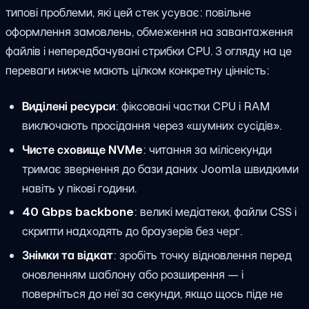
типові проблеми, які цей стек усуває: повільне
оформлення замовлень, обмеження на завантаження
файлів і непередбачувані стрибки CPU. З огляду на це
переваги нижче мають цілком конкретну цінність:
Виділені ресурси
: фіксовані частки CPU і RAM
виключають просідання через «шумних сусідів».
Чисте сховище NVMe
: читання за мілісекунди
тримає звернення до бази даних Joomla швидкими
навіть у пікові години.
40 Gbps backbone
: великі медіатеки, файли CSS і
скрипти надходять до браузерів без черг.
Знімки та відкат
: зробіть точку відновлення перед
оновленням шаблону або розширення — і
поверніться до неї за секунди, якщо щось піде не