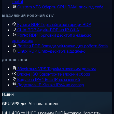
metal
Custom VPS
Оберіть CPU, RAM, диск під себе
ВІДДАЛЕНИЙ РОБОЧИЙ СТІЛ
Купити RDP
Порівняйте всі тарифи RDP
США RDP
Адмін-RDP на IP США
Forex RDP
Торговий десктоп з низькою
затримкою
Botting RDP
Завжди увімкнено для роботи ботів
Linux RDP
Linux-десктоп, віддалено
ДОПОВНЕННЯ
Зберігання VPS
Тарифи з великим диском
Власне ISO
Завантажте власний образ
Виділена IPv4
Ваш IP, не спільний
Додаткові IP
Кілька IPv4 на сервер
Новий
GPU VPS для AI-навантажень
L4, L40S та H100 з повним CUDA-стеком. Запустіть,