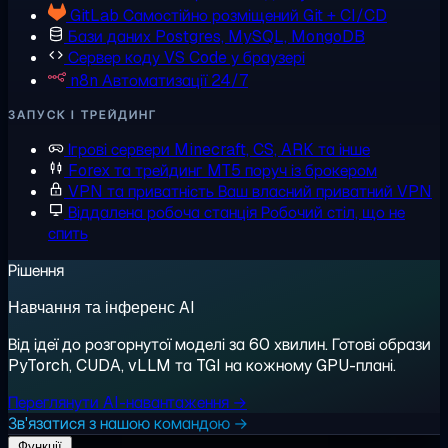
GitLab
Самостійно розміщений Git + CI/CD
Бази даних
Postgres, MySQL, MongoDB
Сервер коду
VS Code у браузері
n8n
Автоматизації 24/7
ЗАПУСК І ТРЕЙДИНГ
Ігрові сервери
Minecraft, CS, ARK та інше
Forex та трейдинг
MT5 поруч із брокером
VPN та приватність
Ваш власний приватний VPN
Віддалена робоча станція
Робочий стіл, що не
спить
Рішення
Навчання та інференс AI
Від ідеї до розгорнутої моделі за 60 хвилин. Готові образи
PyTorch, CUDA, vLLM та TGI на кожному GPU-плані.
Переглянути AI-навантаження →
Зв'язатися з нашою командою →
Функції