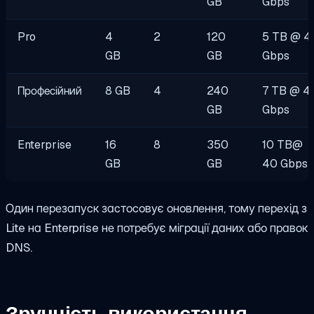
GB
Gbps
Pro
4
2
120
5 TB @ 4
GB
GB
Gbps
Професійний
8 GB
4
240
7 TB @ 4
GB
Gbps
Enterprise
16
8
350
10 TB@
GB
GB
40 Gbps
Один перезапуск застосовує оновлення, тому перехід з
Lite на Enterprise не потребує міграції даних або правок
DNS.