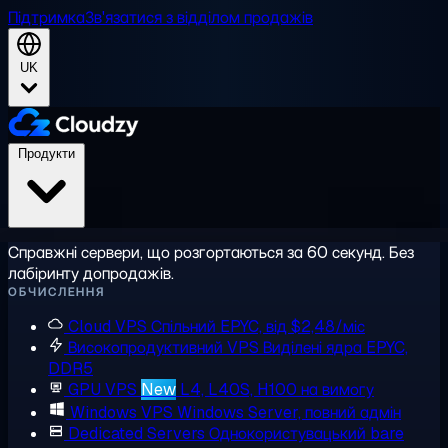
Підтримка
Зв'язатися з відділом продажів
UK
Продукти
Справжні сервери, що розгортаються за 60 секунд. Без
лабіринту допродажів.
ОБЧИСЛЕННЯ
Cloud VPS
Спільний EPYC, від $2,48/міс
Високопродуктивний VPS
Виділені ядра EPYC,
DDR5
GPU VPS
New
L4, L40S, H100 на вимогу
Windows VPS
Windows Server, повний адмін
Dedicated Servers
Однокористувацький bare