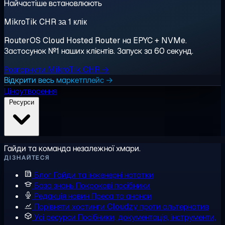
Найчастіше встановлюють
MikroTik CHR за 1 клік
RouterOS Cloud Hosted Router на EPYC + NVMe.
Застосунок №1 наших клієнтів. Запуск за 60 секунд.
Розгорнути MikroTik CHR →
Відкрити весь маркетплейс →
Ціноутворення
Ресурси
Гайди та команда незалежної хмари.
ДІЗНАЙТЕСЯ
Блог
Гайди та інженерні нотатки
База знань
Покрокові посібники
Редакція новин
Преса та анонси
Порівняти хостинги
Cloudzy проти альтернатив
Усі ресурси
Посібники, документація, інструменти,