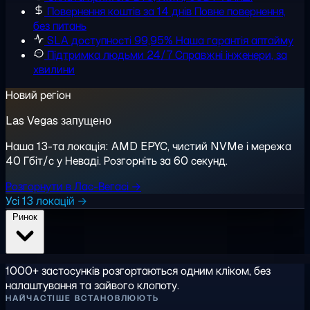
Повернення коштів за 14 днів
Повне повернення,
без питань
SLA доступності 99,95%
Наша гарантія аптайму
Підтримка людьми 24/7
Справжні інженери, за
хвилини
Новий регіон
Las Vegas запущено
Наша 13-та локація: AMD EPYC, чистий NVMe і мережа
40 Гбіт/с у Неваді. Розгорніть за 60 секунд.
Розгорнути в Лас-Вегасі →
Усі 13 локацій →
Ринок
1000+ застосунків розгортаються одним кліком, без
налаштування та зайвого клопоту.
НАЙЧАСТІШЕ ВСТАНОВЛЮЮТЬ