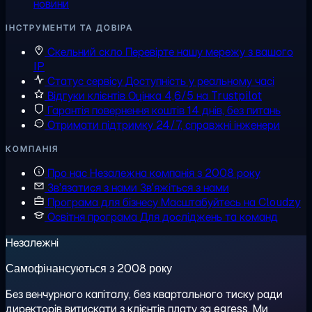
новини
ІНСТРУМЕНТИ ТА ДОВІРА
Скельний скло
Перевірте нашу мережу з вашого
IP
Статус сервісу
Доступність у реальному часі
Відгуки клієнтів
Оцінка 4,6/5 на Trustpilot
Гарантія повернення коштів
14 днів, без питань
Отримати підтримку
24/7, справжні інженери
КОМПАНІЯ
Про нас
Незалежна компанія з 2008 року
Зв'язатися з нами
Зв'яжіться з нами
Програма для бізнесу
Масштабуйтесь на Cloudzy
Освітня програма
Для досліджень та команд
Незалежні
Самофінансуються з 2008 року
Без венчурного капіталу, без квартального тиску ради
директорів витискати з клієнтів плату за egress. Ми