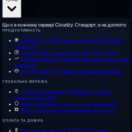
Що є в кожному сервері Cloudzy. Стандарт, а не доплата.
ПРОДУКТИВНІСТЬ
AMD EPYC + DDR5
Ядра й пам'ять останнього
покоління
Чисте NVMe-сховище
Жодних HDD, ніколи
10 Gbps Bandwidth
Тарифи з високою пропускною
здатністю
Віртуалізація KVM
Справжня апаратна ізоляція
ГЛОБАЛЬНА МЕРЕЖА
13 Місцезнаходжень
Пн. Америка, Європа,
Близький Схід, АТР
Захист від DDoS
Захист від атак вбудовано
IPv6 + виділений IPv4
Нативний v6, ваш v4
ОПЛАТА ТА ДОВІРА
Оплата криптою
BTC, XMR, USDT та інші