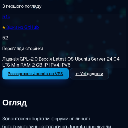
З першого погляду
5.1k
Зірки на GitHub
52
Перегляди сторінки
Ліцензія
GPL-2.0
Версія
Latest
OS
Ubuntu Server 24.04
LTS
Min RAM
2 GB
IP
IPV4,IPV6
Розгортання Joomla на VPS
← Усі додатки
Огляд
Завантажені портали, форуми спільнот і
багатомагазинні каталоги на Joomla щосекунди