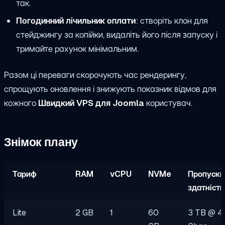
так.
Погодинний лічильник оплати
: створіть клон для
стейджингу за копійки, видаліть його після запуску і
тримайте рахунок мінімальним.
Разом ці переваги скорочують час рендерингу,
спрощують оновлення і знижують показник відмов для
кожного
Швидкий VPS для Joomla
користувач.
Знімок плану
Тариф
RAM
vCPU
NVMe
Пропускн
здатність
Lite
2 GB
1
60
3 TB @ 4