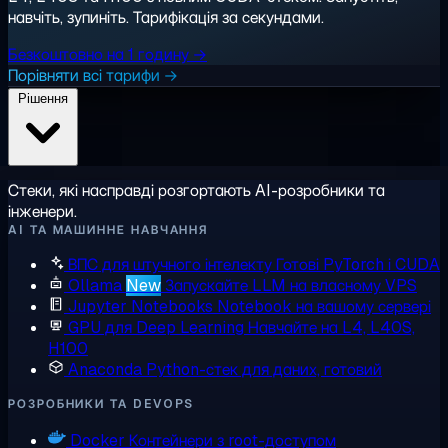
навчіть, зупиніть. Тарифікація за секундами.
Безкоштовно на 1 годину →
Порівняти всі тарифи →
Рішення
Стеки, які насправді розгортають AI-розробники та
інженери.
AI ТА МАШИННЕ НАВЧАННЯ
ВПС для штучного інтелекту
Готові PyTorch і CUDA
Ollama
New
Запускайте LLM на власному VPS
Jupyter Notebooks
Notebook на вашому сервері
GPU для Deep Learning
Навчайте на L4, L40S,
H100
Anaconda
Python-стек для даних, готовий
РОЗРОБНИКИ ТА DEVOPS
Docker
Контейнери з root-доступом