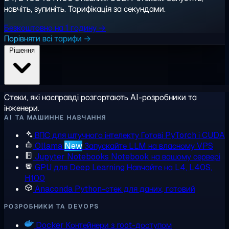
навчіть, зупиніть. Тарифікація за секундами.
Безкоштовно на 1 годину →
Порівняти всі тарифи →
Рішення
Стеки, які насправді розгортають AI-розробники та
інженери.
AI ТА МАШИННЕ НАВЧАННЯ
ВПС для штучного інтелекту
Готові PyTorch і CUDA
Ollama
New
Запускайте LLM на власному VPS
Jupyter Notebooks
Notebook на вашому сервері
GPU для Deep Learning
Навчайте на L4, L40S,
H100
Anaconda
Python-стек для даних, готовий
РОЗРОБНИКИ ТА DEVOPS
Docker
Контейнери з root-доступом