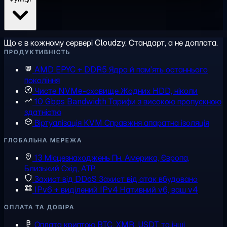
Що є в кожному сервері Cloudzy. Стандарт, а не доплата.
ПРОДУКТИВНІСТЬ
AMD EPYC + DDR5
Ядра й пам'ять останнього
покоління
Чисте NVMe-сховище
Жодних HDD, ніколи
10 Gbps Bandwidth
Тарифи з високою пропускною
здатністю
Віртуалізація KVM
Справжня апаратна ізоляція
ГЛОБАЛЬНА МЕРЕЖА
13 Місцезнаходжень
Пн. Америка, Європа,
Близький Схід, АТР
Захист від DDoS
Захист від атак вбудовано
IPv6 + виділений IPv4
Нативний v6, ваш v4
ОПЛАТА ТА ДОВІРА
Оплата криптою
BTC, XMR, USDT та інші