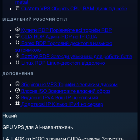
metal
Custom VPS
Оберіть CPU, RAM, диск під себе
ВІДДАЛЕНИЙ РОБОЧИЙ СТІЛ
Купити RDP
Порівняйте всі тарифи RDP
США RDP
Адмін-RDP на IP США
Forex RDP
Торговий десктоп з низькою
затримкою
Botting RDP
Завжди увімкнено для роботи ботів
Linux RDP
Linux-десктоп, віддалено
ДОПОВНЕННЯ
Зберігання VPS
Тарифи з великим диском
Власне ISO
Завантажте власний образ
Виділена IPv4
Ваш IP, не спільний
Додаткові IP
Кілька IPv4 на сервер
Новий
GPU VPS для AI-навантажень
L4, L40S та H100 з повним CUDA-стеком. Запустіть,