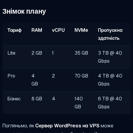
Знімок плану
Тариф
RAM
vCPU
NVMe
Пропускна
здатність
Lite
2 GB
1
35 GB
3 TB @ 40
Gbps
Pro
4
2
70 GB
4 TB @ 40
GB
Gbps
Бізнес
8 GB
4
140
6 TB @ 40
GB
Gbps
Погляньмо, як
Сервер WordPress на VPS
може