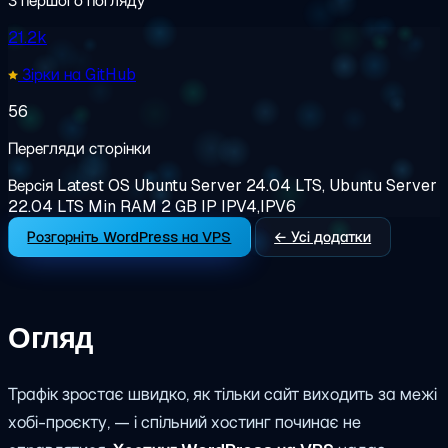
З першого погляду
21.2k
Зірки на GitHub
56
Перегляди сторінки
Версія
Latest
OS
Ubuntu Server 24.04 LTS, Ubuntu Server
22.04 LTS
Min RAM
2 GB
IP
IPV4,IPV6
Розгорніть WordPress на VPS
← Усі додатки
Огляд
Трафік зростає швидко, як тільки сайт виходить за межі
хобі-проєкту, — і спільний хостинг починає не