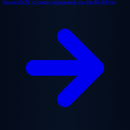
Знижка 50%
усі плани, обмежений час. Від
$2.48/mo