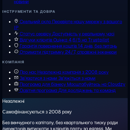
новини
ІНСТРУМЕНТИ ТА ДОВІРА
Скельний скло
Перевірте нашу мережу з вашого
IP
Статус сервісу
Доступність у реальному часі
Відгуки клієнтів
Оцінка 4,6/5 на Trustpilot
Гарантія повернення коштів
14 днів, без питань
Отримати підтримку
24/7, справжні інженери
КОМПАНІЯ
Про нас
Незалежна компанія з 2008 року
Зв'язатися з нами
Зв'яжіться з нами
Програма для бізнесу
Масштабуйтесь на Cloudzy
Освітня програма
Для досліджень та команд
Незалежні
Самофінансуються з 2008 року
Без венчурного капіталу, без квартального тиску ради
директорів витискати з клієнтів плату за egress. Ми