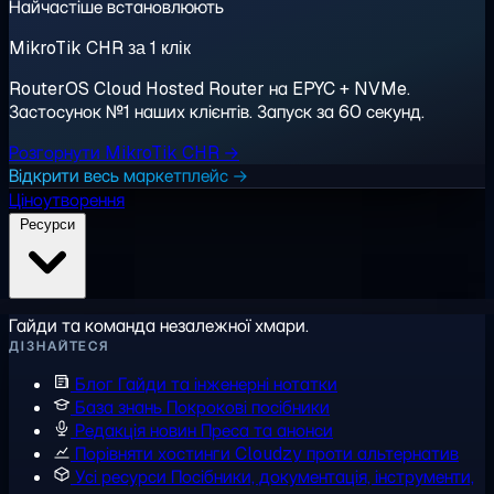
Найчастіше встановлюють
MikroTik CHR за 1 клік
RouterOS Cloud Hosted Router на EPYC + NVMe.
Застосунок №1 наших клієнтів. Запуск за 60 секунд.
Розгорнути MikroTik CHR →
Відкрити весь маркетплейс →
Ціноутворення
Ресурси
Гайди та команда незалежної хмари.
ДІЗНАЙТЕСЯ
Блог
Гайди та інженерні нотатки
База знань
Покрокові посібники
Редакція новин
Преса та анонси
Порівняти хостинги
Cloudzy проти альтернатив
Усі ресурси
Посібники, документація, інструменти,