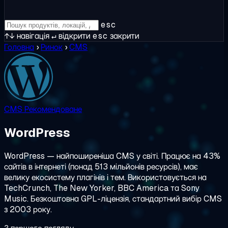
esc
↑↓
навігація
↵
відкрити
esc
закрити
Головна
›
Ринок
›
CMS
CMS
Рекомендоване
WordPress
WordPress — найпоширеніша CMS у світі. Працює на 43%
сайтів в інтернеті (понад 513 мільйонів ресурсів), має
велику екосистему плагінів і тем. Використовується на
TechCrunch, The New Yorker, BBC America та Sony
Music. Безкоштовна GPL-ліцензія, стандартний вибір CMS
з 2003 року.