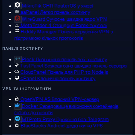
MikroTik CHR
RouterOS у хмарі
aaPanel
Легка панель хостингу
WireGuard
Сучасне, швидке ядро VPN
MetaTrader 4
Стандарт Forex-торгівлі
Hiddify Manager
Панель керування VPN з
підтримкою кількох протоколів
ПАНЕЛІ ХОСТИНГУ
Plesk
Повноцінна панель веб-хостингу
FastPanel
Безкоштовна швидка панель сервера
CloudPanel
Панель для PHP та Node.js
cPanel
Класична панель хостингу
VPN ТА ІНСТРУМЕНТИ
OpenVPN AS
Власний VPN-сервер
Docker
Середовище виконання контейнерів,
готове до роботи
MTProto Proxy
Проксі на базі Telegram
BlueStacks
Android-додатки на VPS