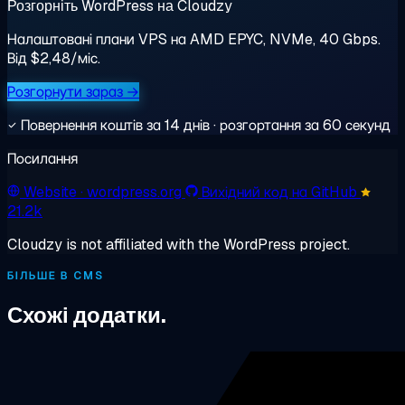
Розгорніть WordPress на Cloudzy
Налаштовані плани VPS на AMD EPYC, NVMe, 40 Gbps.
Від $2,48/міс.
Розгорнути зараз →
Повернення коштів за 14 днів · розгортання за 60 секунд
Посилання
Website
· wordpress.org
Вихідний код на GitHub
21.2k
Cloudzy is not affiliated with the WordPress project.
БІЛЬШЕ В CMS
Схожі додатки.