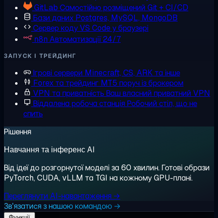
GitLab
Самостійно розміщений Git + CI/CD
Бази даних
Postgres, MySQL, MongoDB
Сервер коду
VS Code у браузері
n8n
Автоматизації 24/7
ЗАПУСК І ТРЕЙДИНГ
Ігрові сервери
Minecraft, CS, ARK та інше
Forex та трейдинг
MT5 поруч із брокером
VPN та приватність
Ваш власний приватний VPN
Віддалена робоча станція
Робочий стіл, що не
спить
Рішення
Навчання та інференс AI
Від ідеї до розгорнутої моделі за 60 хвилин. Готові образи
PyTorch, CUDA, vLLM та TGI на кожному GPU-плані.
Переглянути AI-навантаження →
Зв'язатися з нашою командою →
Функції