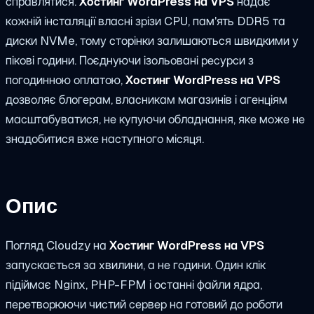
справлятися.
Хостинг WordPress на VPS
надає
кожній інсталяції власні зрізи CPU, пам'ять DDR5 та
диски NVMe, тому сторінки залишаються швидкими у
пікові години. Поєднуючи ізольовані ресурси з
погодинною оплатою,
Хостинг WordPress на VPS
дозволяє блогерам, власникам магазинів і агенціям
масштабуватися, не купуючи обладнання, яке може не
знадобитися вже наступного місяця.
Опис
Погляд Cloudzy на
Хостинг WordPress на VPS
запускається за хвилини, а не години. Один клік
підіймає Nginx, PHP-FPM і останні файли ядра,
перетворюючи чистий сервер на готовий до роботи