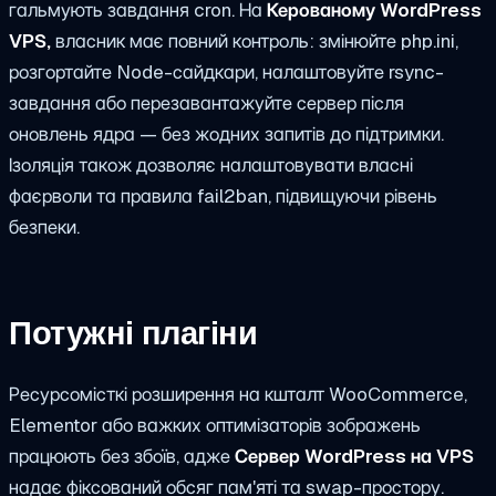
гальмують завдання cron. На
Керованому WordPress
VPS,
власник має повний контроль: змінюйте php.ini,
розгортайте Node-сайдкари, налаштовуйте rsync-
завдання або перезавантажуйте сервер після
оновлень ядра — без жодних запитів до підтримки.
Ізоляція також дозволяє налаштовувати власні
фаєрволи та правила fail2ban, підвищуючи рівень
безпеки.
Потужні плагіни
Ресурсомісткі розширення на кшталт WooCommerce,
Elementor або важких оптимізаторів зображень
працюють без збоїв, адже
Сервер WordPress на VPS
надає фіксований обсяг пам'яті та swap-простору.