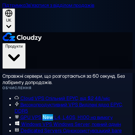
Підтримка
Зв'язатися з відділом продажів
UK
Продукти
Справжні сервери, що розгортаються за 60 секунд. Без
лабіринту допродажів.
ОБЧИСЛЕННЯ
Cloud VPS
Спільний EPYC, від $2,48/міс
Високопродуктивний VPS
Виділені ядра EPYC,
DDR5
GPU VPS
New
L4, L40S, H100 на вимогу
Windows VPS
Windows Server, повний адмін
Dedicated Servers
Однокористувацький bare