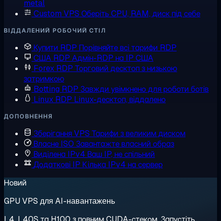
metal
Custom VPS
Оберіть CPU, RAM, диск під себе
ВІДДАЛЕНИЙ РОБОЧИЙ СТІЛ
Купити RDP
Порівняйте всі тарифи RDP
США RDP
Адмін-RDP на IP США
Forex RDP
Торговий десктоп з низькою
затримкою
Botting RDP
Завжди увімкнено для роботи ботів
Linux RDP
Linux-десктоп, віддалено
ДОПОВНЕННЯ
Зберігання VPS
Тарифи з великим диском
Власне ISO
Завантажте власний образ
Виділена IPv4
Ваш IP, не спільний
Додаткові IP
Кілька IPv4 на сервер
Новий
GPU VPS для AI-навантажень
L4, L40S та H100 з повним CUDA-стеком. Запустіть,