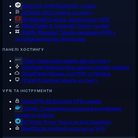
MikroTik CHR
RouterOS у хмарі
aaPanel
Легка панель хостингу
WireGuard
Сучасне, швидке ядро VPN
MetaTrader 4
Стандарт Forex-торгівлі
Hiddify Manager
Панель керування VPN з
підтримкою кількох протоколів
ПАНЕЛІ ХОСТИНГУ
Plesk
Повноцінна панель веб-хостингу
FastPanel
Безкоштовна швидка панель сервера
CloudPanel
Панель для PHP та Node.js
cPanel
Класична панель хостингу
VPN ТА ІНСТРУМЕНТИ
OpenVPN AS
Власний VPN-сервер
Docker
Середовище виконання контейнерів,
готове до роботи
MTProto Proxy
Проксі на базі Telegram
BlueStacks
Android-додатки на VPS