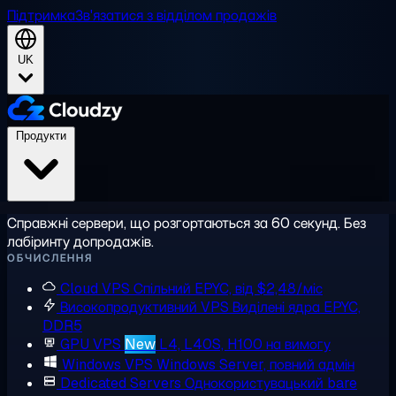
Підтримка
Зв'язатися з відділом продажів
UK
Продукти
Справжні сервери, що розгортаються за 60 секунд. Без
лабіринту допродажів.
ОБЧИСЛЕННЯ
Cloud VPS
Спільний EPYC, від $2,48/міс
Високопродуктивний VPS
Виділені ядра EPYC,
DDR5
GPU VPS
New
L4, L40S, H100 на вимогу
Windows VPS
Windows Server, повний адмін
Dedicated Servers
Однокористувацький bare