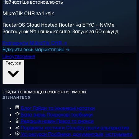
Найчастіше встановлюють
MikroTik CHR за 1 клік
RouterOS Cloud Hosted Router на EPYC + NVMe.
Застосунок №1 наших клієнтів. Запуск за 60 секунд.
Розгорнути MikroTik CHR →
Відкрити весь маркетплейс →
Ціноутворення
Ресурси
Гайди та команда незалежної хмари.
ДІЗНАЙТЕСЯ
Блог
Гайди та інженерні нотатки
База знань
Покрокові посібники
Редакція новин
Преса та анонси
Порівняти хостинги
Cloudzy проти альтернатив
Усі ресурси
Посібники, документація, інструменти,