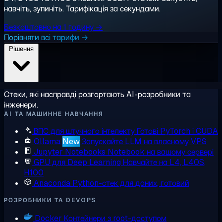
навчіть, зупиніть. Тарифікація за секундами.
Безкоштовно на 1 годину →
Порівняти всі тарифи →
Рішення
Стеки, які насправді розгортають AI-розробники та
інженери.
AI ТА МАШИННЕ НАВЧАННЯ
ВПС для штучного інтелекту
Готові PyTorch і CUDA
Ollama
New
Запускайте LLM на власному VPS
Jupyter Notebooks
Notebook на вашому сервері
GPU для Deep Learning
Навчайте на L4, L40S,
H100
Anaconda
Python-стек для даних, готовий
РОЗРОБНИКИ ТА DEVOPS
Docker
Контейнери з root-доступом