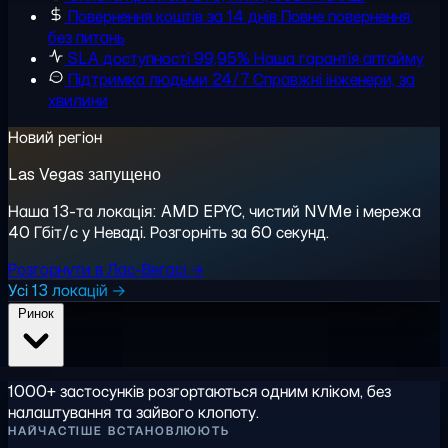
Повернення коштів за 14 днів
Повне повернення,
без питань
SLA доступності 99,95%
Наша гарантія аптайму
Підтримка людьми 24/7
Справжні інженери, за
хвилини
Новий регіон
Las Vegas запущено
Наша 13-та локація: AMD EPYC, чистий NVMe і мережа
40 Гбіт/с у Неваді. Розгорніть за 60 секунд.
Розгорнути в Лас-Вегасі →
Усі 13 локацій →
Ринок
1000+ застосунків розгортаються одним кліком, без
налаштування та зайвого клопоту.
НАЙЧАСТІШЕ ВСТАНОВЛЮЮТЬ