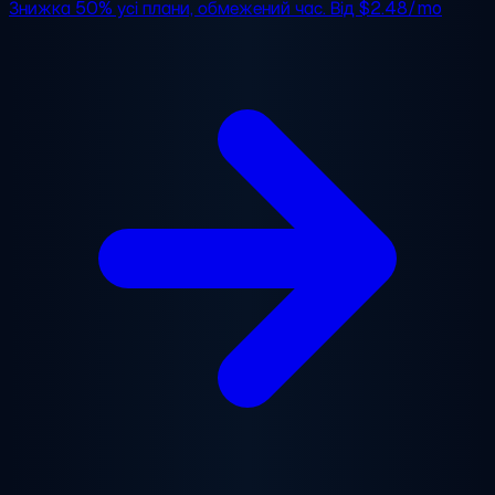
Знижка 50%
усі плани, обмежений час. Від
$2.48/mo