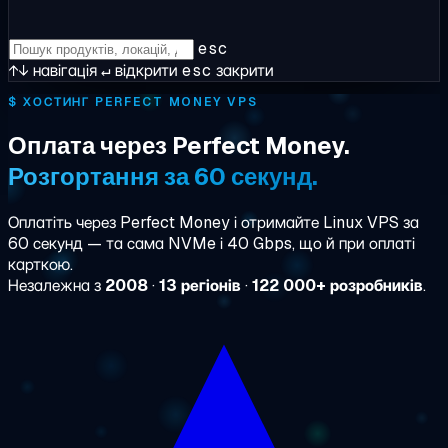
esc
↑↓
навігація
↵
відкрити
esc
закрити
$
ХОСТИНГ PERFECT MONEY VPS
Оплата через Perfect Money.
Розгортання за 60 секунд.
Оплатіть через Perfect Money і отримайте Linux VPS за
60 секунд — та сама NVMe і 40 Gbps, що й при оплаті
карткою.
Незалежна з
2008
·
13 регіонів
·
122 000+ розробників
.