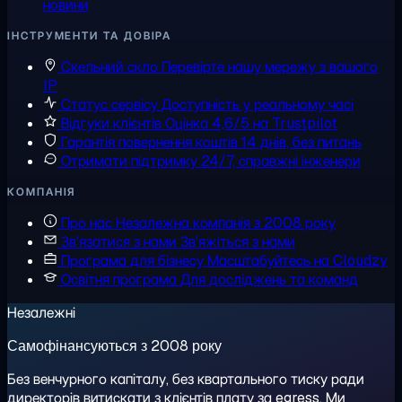
новини
ІНСТРУМЕНТИ ТА ДОВІРА
Скельний скло
Перевірте нашу мережу з вашого
IP
Статус сервісу
Доступність у реальному часі
Відгуки клієнтів
Оцінка 4,6/5 на Trustpilot
Гарантія повернення коштів
14 днів, без питань
Отримати підтримку
24/7, справжні інженери
КОМПАНІЯ
Про нас
Незалежна компанія з 2008 року
Зв'язатися з нами
Зв'яжіться з нами
Програма для бізнесу
Масштабуйтесь на Cloudzy
Освітня програма
Для досліджень та команд
Незалежні
Самофінансуються з 2008 року
Без венчурного капіталу, без квартального тиску ради
директорів витискати з клієнтів плату за egress. Ми