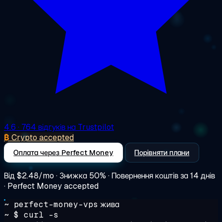
4.6
· 764 відгуків на Trustpilot
₿
Crypto accepted
Оплата через Perfect Money
Порівняти плани
Від
$2.48/mo
· Знижка 50% · Повернення коштів за 14 днів
· Perfect Money accepted
~ perfect-money-vps
жива
~ $
curl -s