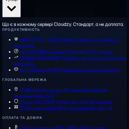
Що є в кожному сервері Cloudzy. Стандарт, а не доплата.
ПРОДУКТИВНІСТЬ
AMD EPYC + DDR5
Ядра й пам'ять останнього
покоління
Чисте NVMe-сховище
Жодних HDD, ніколи
10 Gbps Bandwidth
Тарифи з високою пропускною
здатністю
Віртуалізація KVM
Справжня апаратна ізоляція
ГЛОБАЛЬНА МЕРЕЖА
13 Місцезнаходжень
Пн. Америка, Європа,
Близький Схід, АТР
Захист від DDoS
Захист від атак вбудовано
IPv6 + виділений IPv4
Нативний v6, ваш v4
ОПЛАТА ТА ДОВІРА
Оплата криптою
BTC, XMR, USDT та інші