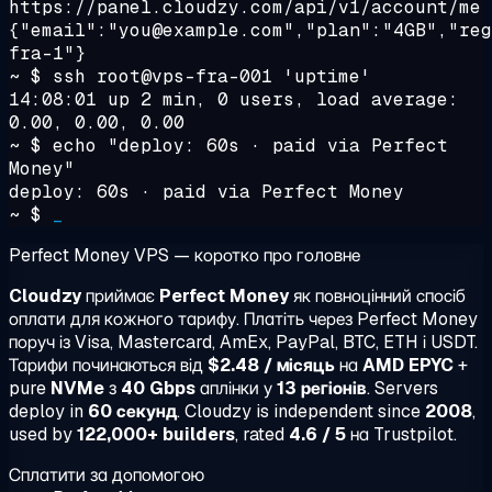
https://panel.cloudzy.com/api/v1/account/me
{"email":"you@example.com","plan":"4GB","reg
fra-1"}
~ $
ssh root@vps-fra-001 'uptime'
14:08:01 up 2 min, 0 users, load average:
0.00, 0.00, 0.00
~ $
echo "deploy: 60s · paid via Perfect
Money"
deploy: 60s · paid via Perfect Money
~ $
_
Perfect Money VPS — коротко про головне
Cloudzy
приймає
Perfect Money
як повноцінний спосіб
оплати для кожного тарифу. Платіть через Perfect Money
поруч із Visa, Mastercard, AmEx, PayPal, BTC, ETH і USDT.
Тарифи починаються від
$2.48 / місяць
на
AMD EPYC
+
pure
NVMe
з
40 Gbps
аплінки у
13 регіонів
. Servers
deploy in
60 секунд
. Cloudzy is independent since
2008
,
used by
122,000+ builders
, rated
4.6 / 5
на Trustpilot.
Сплатити за допомогою