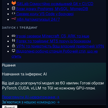
GitLab
Самостійно розміщений Git + CI/CD
Бази даних
Postgres, MySQL, MongoDB
Сервер коду
VS Code у браузері
n8n
Автоматизації 24/7
ЗАПУСК І ТРЕЙДИНГ
Ігрові сервери
Minecraft, CS, ARK та інше
Forex та трейдинг
MT5 поруч із брокером
VPN та приватність
Ваш власний приватний VPN
Віддалена робоча станція
Робочий стіл, що не
спить
Рішення
Навчання та інференс AI
Від ідеї до розгорнутої моделі за 60 хвилин. Готові образи
PyTorch, CUDA, vLLM та TGI на кожному GPU-плані.
Переглянути AI-навантаження →
Зв'язатися з нашою командою →
Функції