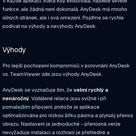
V každé aplikaci, která kdy existovala, najdete skvělé
funkce, ale žádná není dokonalá. AnyDesk má mnoho
silných stránek, ale i svá omezení. Pojďme se rychle
podívat na výhody a nevýhody AnyDesk.
Výhody
Pro lepší pochopení kompromisů v porovnání AnyDesk
vs. TeamViewer zde jsou výhody AnyDesk.
AnyDesk se vyznačuje tím, že
velmi rychlý a
nenáročný
. Vzdálené relace jsou svižné i při
pomalejším připojení, protože je aplikace
optimalizována pro nízkou šířku pásma a plynulý přenos
obrazu. Nastavení je jednoduché - přenosná verze
nevyžaduje instalaci a rozhraní je přehledné a