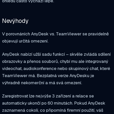
ohledu často vychází lépe.
Nevýhody
V porovnáních AnyDesk vs. TeamViewer se pravidelně
objevují určitá omezení.
AnyDesk nabízí užší sadu funkcí – skvěle zvládá sdílení
obrazovky a přenos souborů, chybí mu ale integrovaný
videochat, audiokonference nebo skupinový chat, které
TeamViewer má. Bezplatná verze AnyDesku je
výhradně nekomerční a má svá omezení.
Zaregistrovat lze nejvýše 3 zařízení a relace se
automaticky ukončí po 60 minutách. Pokud AnyDesk
zaznamená cokoli, co připomíná firemní použití, váš