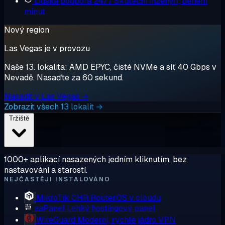
Lidská podpora 24/7
Skuteční inženýři, během
minut
Nový region
Las Vegas je v provozu
Naše 13. lokalita: AMD EPYC, čisté NVMe a síť 40 Gbps v
Nevadě. Nasaďte za 60 sekund.
Nasadit v Las Vegas →
Zobrazit všech 13 lokalit →
Tržiště
1000+ aplikací nasazených jedním kliknutím, bez
nastavování a starostí.
NEJČASTĚJI INSTALOVÁNO
MikroTik CHR
RouterOS v cloudu
aaPanel
Lehký hostingový panel
WireGuard
Moderní, rychlé jádro VPN