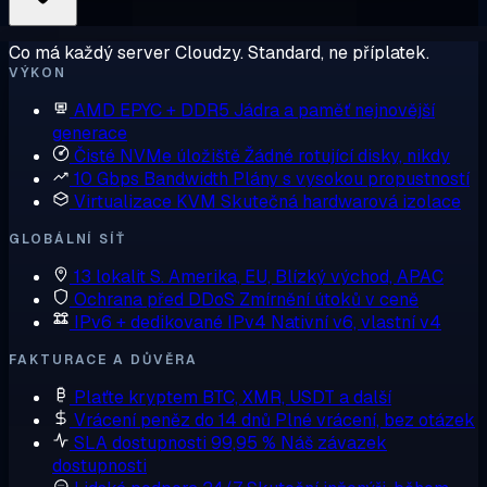
Co má každý server Cloudzy. Standard, ne příplatek.
VÝKON
AMD EPYC + DDR5
Jádra a paměť nejnovější
generace
Čisté NVMe úložiště
Žádné rotující disky, nikdy
10 Gbps Bandwidth
Plány s vysokou propustností
Virtualizace KVM
Skutečná hardwarová izolace
GLOBÁLNÍ SÍŤ
13 lokalit
S. Amerika, EU, Blízký východ, APAC
Ochrana před DDoS
Zmírnění útoků v ceně
IPv6 + dedikované IPv4
Nativní v6, vlastní v4
FAKTURACE A DŮVĚRA
Plaťte kryptem
BTC, XMR, USDT a další
Vrácení peněz do 14 dnů
Plné vrácení, bez otázek
SLA dostupnosti 99,95 %
Náš závazek
dostupnosti