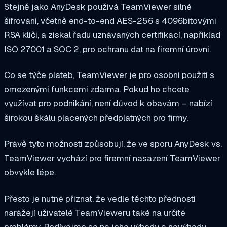
Stejně jako AnyDesk používá TeamViewer silné
šifrování, včetně end-to-end AES-256 s 4096bitovými
RSA klíči, a získal řadu uznávaných certifikací, například
ISO 27001 a SOC 2, pro ochranu dat na firemní úrovni.
Co se týče plateb, TeamViewer je pro osobní použití s
omezenými funkcemi zdarma. Pokud ho chcete
využívat pro podnikání, není důvod k obavám – nabízí
širokou škálu placených předplatných pro firmy.
Právě tyto možnosti způsobují, že ve sporu AnyDesk vs.
TeamViewer vychází pro firemní nasazení TeamViewer
obvykle lépe.
Přesto je nutné přiznat, že vedle těchto předností
narážejí uživatelé TeamVieweru také na určité
problémy. Podívejme se na jeho výhody a nevýhody