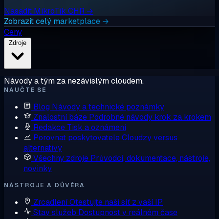
Nasadit MikroTik CHR →
Zobrazit celý marketplace →
Ceny
Zdroje
Návody a tým za nezávislým cloudem.
NAUČTE SE
Blog
Návody a technické poznámky
Znalostní báze
Podrobné návody krok za krokem
Redakce
Tisk a oznámení
Porovnat poskytovatele
Cloudzy versus
alternativy
Všechny zdroje
Průvodci, dokumentace, nástroje,
novinky
NÁSTROJE A DŮVĚRA
Zrcadlení
Otestujte naši síť z vaší IP
Stav služeb
Dostupnost v reálném čase