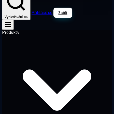
Přihlásit se
Začít
⌘K
Vyhledávání
Produkty