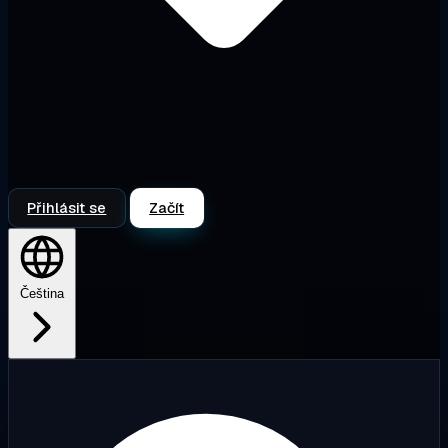
Přihlásit se
Začít
Čeština