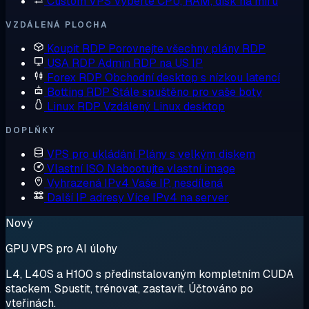
Custom VPS
Vyberte CPU, RAM, disk na míru
VZDÁLENÁ PLOCHA
Koupit RDP
Porovnejte všechny plány RDP
USA RDP
Admin RDP na US IP
Forex RDP
Obchodní desktop s nízkou latencí
Botting RDP
Stále spuštěno pro vaše boty
Linux RDP
Vzdálený Linux desktop
DOPLŇKY
VPS pro ukládání
Plány s velkým diskem
Vlastní ISO
Nabootujte vlastní image
Vyhrazená IPv4
Vaše IP, nesdílená
Další IP adresy
Více IPv4 na server
Nový
GPU VPS pro AI úlohy
L4, L40S a H100 s předinstalovaným kompletním CUDA
stackem. Spustit, trénovat, zastavit. Účtováno po
vteřinách.