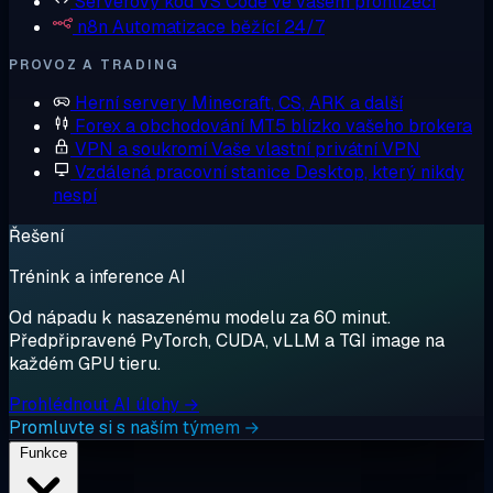
Serverový kód
VS Code ve vašem prohlížeči
n8n
Automatizace běžící 24/7
PROVOZ A TRADING
Herní servery
Minecraft, CS, ARK a další
Forex a obchodování
MT5 blízko vašeho brokera
VPN a soukromí
Vaše vlastní privátní VPN
Vzdálená pracovní stanice
Desktop, který nikdy
nespí
Řešení
Trénink a inference AI
Od nápadu k nasazenému modelu za 60 minut.
Předpřipravené PyTorch, CUDA, vLLM a TGI image na
každém GPU tieru.
Prohlédnout AI úlohy →
Promluvte si s naším týmem →
Funkce