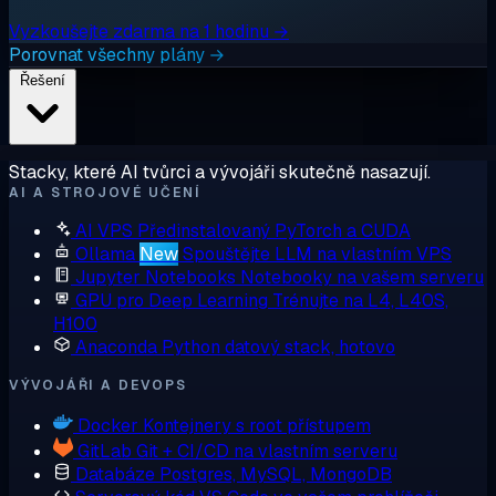
Vyzkoušejte zdarma na 1 hodinu →
Porovnat všechny plány →
Řešení
Stacky, které AI tvůrci a vývojáři skutečně nasazují.
AI A STROJOVÉ UČENÍ
AI VPS
Předinstalovaný PyTorch a CUDA
Ollama
New
Spouštějte LLM na vlastním VPS
Jupyter Notebooks
Notebooky na vašem serveru
GPU pro Deep Learning
Trénujte na L4, L40S,
H100
Anaconda
Python datový stack, hotovo
VÝVOJÁŘI A DEVOPS
Docker
Kontejnery s root přístupem
GitLab
Git + CI/CD na vlastním serveru
Databáze
Postgres, MySQL, MongoDB