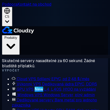
Podpora
Kontakt na obchod
CS
Produkty
Skutečné servery nasaditelné za 60 sekund. Žádné
bludiště příplatků.
VÝPOČET
Cloud VPS
Sdílený EPYC, od 2,48 $/měs
Výkonný VPS
Dedikovaná jádra EPYC, DDR5
GPU VPS
New
L4, L40S, H100 na vyžádání
Windows VPS
Windows Server, plný admin
Dedikované servery
Bare metal pro jednoho
zákazníka