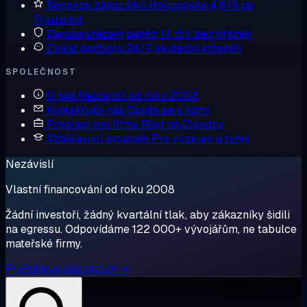
Recenze zákazníků
Hodnoceno 4,6/5 na
Trustpilot
Záruka vrácení peněz
14 dní, bez otázek
Získat podporu
24/7, skuteční inženýři
SPOLEČNOST
O nás
Nezávislí od roku 2008
Kontaktujte nás
Spojte se s námi
Program pro firmy
Růst na Cloudzy
Vzdělávací program
Pro výzkum a týmy
Nezávislí
Vlastní financování od roku 2008
Žádní investoři, žádný kvartální tlak, aby zákazníky šidili
na egressu. Odpovídáme 122 000+ vývojářům, ne tabulce
mateřské firmy.
Přečtěte si náš příběh →