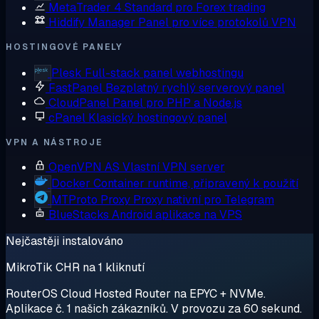
MetaTrader 4
Standard pro Forex trading
Hiddify Manager
Panel pro více protokolů VPN
HOSTINGOVÉ PANELY
Plesk
Full-stack panel webhostingu
FastPanel
Bezplatný rychlý serverový panel
CloudPanel
Panel pro PHP a Node.js
cPanel
Klasický hostingový panel
VPN A NÁSTROJE
OpenVPN AS
Vlastní VPN server
Docker
Container runtime, připravený k použití
MTProto Proxy
Proxy nativní pro Telegram
BlueStacks
Android aplikace na VPS
Nejčastěji instalováno
MikroTik CHR na 1 kliknutí
RouterOS Cloud Hosted Router na EPYC + NVMe.
Aplikace č. 1 našich zákazníků. V provozu za 60 sekund.