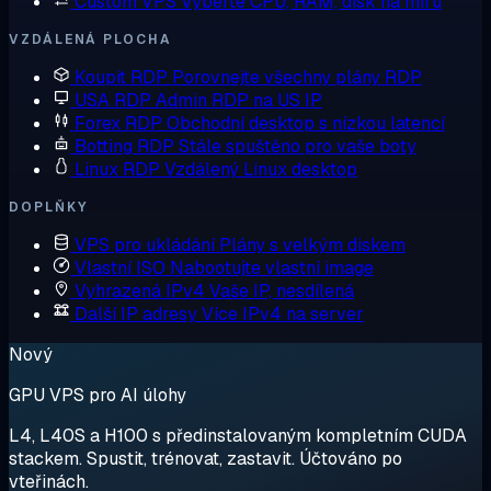
Custom VPS
Vyberte CPU, RAM, disk na míru
VZDÁLENÁ PLOCHA
Koupit RDP
Porovnejte všechny plány RDP
USA RDP
Admin RDP na US IP
Forex RDP
Obchodní desktop s nízkou latencí
Botting RDP
Stále spuštěno pro vaše boty
Linux RDP
Vzdálený Linux desktop
DOPLŇKY
VPS pro ukládání
Plány s velkým diskem
Vlastní ISO
Nabootujte vlastní image
Vyhrazená IPv4
Vaše IP, nesdílená
Další IP adresy
Více IPv4 na server
Nový
GPU VPS pro AI úlohy
L4, L40S a H100 s předinstalovaným kompletním CUDA
stackem. Spustit, trénovat, zastavit. Účtováno po
vteřinách.