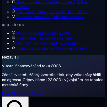
Recenze zákazníků
Hodnoceno 4,6/5 na
Trustpilot
Záruka vrácení peněz
14 dní, bez otázek
Získat podporu
24/7, skuteční inženýři
SPOLEČNOST
O nás
Nezávislí od roku 2008
Kontaktujte nás
Spojte se s námi
Program pro firmy
Růst na Cloudzy
Vzdělávací program
Pro výzkum a týmy
Nezávislí
Vlastní financování od roku 2008
Žádní investoři, žádný kvartální tlak, aby zákazníky šidili
na egressu. Odpovídáme 122 000+ vývojářům, ne tabulce
mateřské firmy.
Přečtěte si náš příběh →