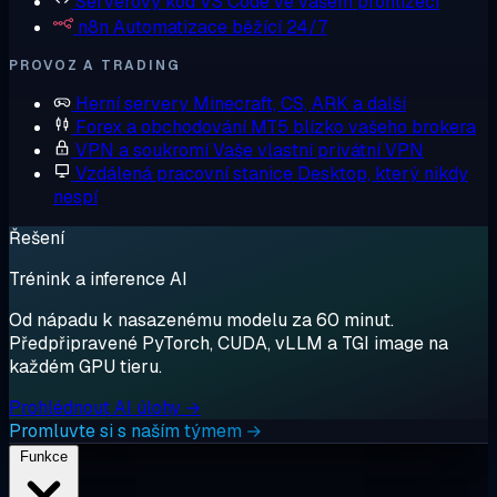
Serverový kód
VS Code ve vašem prohlížeči
n8n
Automatizace běžící 24/7
PROVOZ A TRADING
Herní servery
Minecraft, CS, ARK a další
Forex a obchodování
MT5 blízko vašeho brokera
VPN a soukromí
Vaše vlastní privátní VPN
Vzdálená pracovní stanice
Desktop, který nikdy
nespí
Řešení
Trénink a inference AI
Od nápadu k nasazenému modelu za 60 minut.
Předpřipravené PyTorch, CUDA, vLLM a TGI image na
každém GPU tieru.
Prohlédnout AI úlohy →
Promluvte si s naším týmem →
Funkce