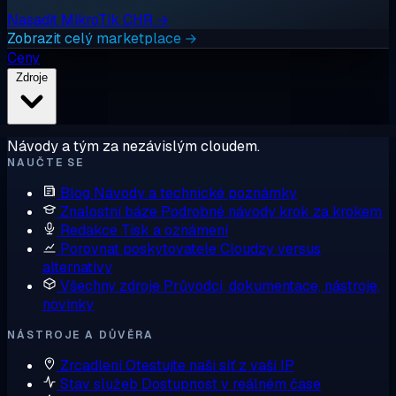
Nasadit MikroTik CHR →
Zobrazit celý marketplace →
Ceny
Zdroje
Návody a tým za nezávislým cloudem.
NAUČTE SE
Blog
Návody a technické poznámky
Znalostní báze
Podrobné návody krok za krokem
Redakce
Tisk a oznámení
Porovnat poskytovatele
Cloudzy versus
alternativy
Všechny zdroje
Průvodci, dokumentace, nástroje,
novinky
NÁSTROJE A DŮVĚRA
Zrcadlení
Otestujte naši síť z vaší IP
Stav služeb
Dostupnost v reálném čase