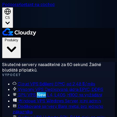
Podpora
Kontakt na obchod
CS
Produkty
Skutečné servery nasaditelné za 60 sekund. Žádné
bludiště příplatků.
VÝPOČET
Cloud VPS
Sdílený EPYC, od 2,48 $/měs
Výkonný VPS
Dedikovaná jádra EPYC, DDR5
GPU VPS
New
L4, L40S, H100 na vyžádání
Windows VPS
Windows Server, plný admin
Dedikované servery
Bare metal pro jednoho
zákazníka