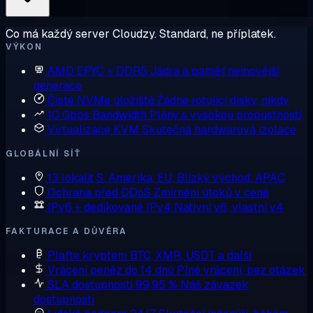
Co má každý server Cloudzy. Standard, ne příplatek.
VÝKON
AMD EPYC + DDR5
Jádra a paměť nejnovější
generace
Čisté NVMe úložiště
Žádné rotující disky, nikdy
10 Gbps Bandwidth
Plány s vysokou propustností
Virtualizace KVM
Skutečná hardwarová izolace
GLOBÁLNÍ SÍŤ
13 lokalit
S. Amerika, EU, Blízký východ, APAC
Ochrana před DDoS
Zmírnění útoků v ceně
IPv6 + dedikované IPv4
Nativní v6, vlastní v4
FAKTURACE A DŮVĚRA
Plaťte kryptem
BTC, XMR, USDT a další
Vrácení peněz do 14 dnů
Plné vrácení, bez otázek
SLA dostupnosti 99,95 %
Náš závazek
dostupnosti