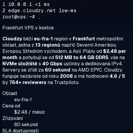
1 10.0.0.1 <1 ms
2 edge.cloudzy.net low-ms
root@vps:~#
_
Frankfurt VPS v kostce
Cloudzy
běží
eu-fra-1
region v
Frankfurt
metropolitní
oblast, jedna z
13 regionů
napříč Severní Amerikou,
Evropou, Středním východem, a Asií. Plány od
$2.48 per
month
a pohybují se od
512 MB to 64 GB DDR5
, vše na
NVMe úložiště
s
40 Gbps
uplinky a dedikovaná IPv4.
Servery se zřídí za
60 sekund
na AMD EPYC. Cloudzy
funguje nezávisle od roku
2008
a má hodnocení
4.6 / 5
by
764+ reviewers
na Trustpilotu.
Oblast
eu-fra-1
Cena od
$2.48 / měsíc
Zřizování
60 sekund
SLA dostupnosti