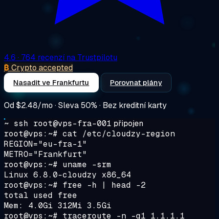
4.6
· 764 recenzí na Trustpilotu
₿
Crypto accepted
Nasadit ve Frankfurtu
Porovnat plány
Od
$2.48/mo
· Sleva 50% · Bez kreditní karty
~ ssh root@vps-fra-001
připojen
root@vps:~#
cat /etc/cloudzy-region
REGION="eu-fra-1"
METRO="Frankfurt"
root@vps:~#
uname -srm
Linux 6.8.0-cloudzy x86_64
root@vps:~#
free -h | head -2
total used free
Mem: 4.0Gi 312Mi 3.5Gi
root@vps:~#
traceroute -n -q1 1.1.1.1