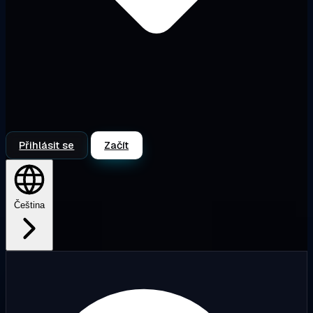
Přihlásit se
Začít
Čeština