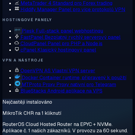
MetaTrader 4
Standard pro Forex trading
Hiddify Manager
Panel pro více protokolů VPN
HOSTINGOVÉ PANELY
Plesk
Full-stack panel webhostingu
FastPanel
Bezplatný rychlý serverový panel
CloudPanel
Panel pro PHP a Node.js
cPanel
Klasický hostingový panel
VPN A NÁSTROJE
OpenVPN AS
Vlastní VPN server
Docker
Container runtime, připravený k použití
MTProto Proxy
Proxy nativní pro Telegram
BlueStacks
Android aplikace na VPS
Nejčastěji instalováno
MikroTik CHR na 1 kliknutí
RouterOS Cloud Hosted Router na EPYC + NVMe.
Aplikace č. 1 našich zákazníků. V provozu za 60 sekund.