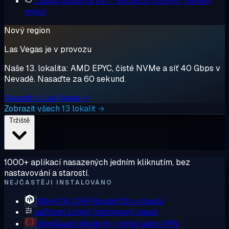
Lidská podpora 24/7
Skuteční inženýři, během
minut
Nový region
Las Vegas je v provozu
Naše 13. lokalita: AMD EPYC, čisté NVMe a síť 40 Gbps v
Nevadě. Nasaďte za 60 sekund.
Nasadit v Las Vegas →
Zobrazit všech 13 lokalit →
Tržiště
1000+ aplikací nasazených jedním kliknutím, bez
nastavování a starostí.
NEJČASTĚJI INSTALOVÁNO
MikroTik CHR
RouterOS v cloudu
aaPanel
Lehký hostingový panel
WireGuard
Moderní, rychlé jádro VPN