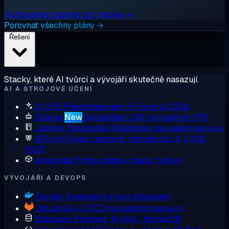
Vyzkoušejte zdarma na 1 hodinu →
Porovnat všechny plány →
Řešení
Stacky, které AI tvůrci a vývojáři skutečně nasazují.
AI A STROJOVÉ UČENÍ
AI VPS
Předinstalovaný PyTorch a CUDA
Ollama
New
Spouštějte LLM na vlastním VPS
Jupyter Notebooks
Notebooky na vašem serveru
GPU pro Deep Learning
Trénujte na L4, L40S,
H100
Anaconda
Python datový stack, hotovo
VÝVOJÁŘI A DEVOPS
Docker
Kontejnery s root přístupem
GitLab
Git + CI/CD na vlastním serveru
Databáze
Postgres, MySQL, MongoDB