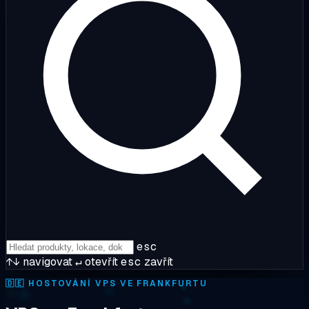
esc
↑↓
navigovat
↵
otevřít
esc
zavřít
🇩🇪
HOSTOVÁNÍ VPS VE FRANKFURTU