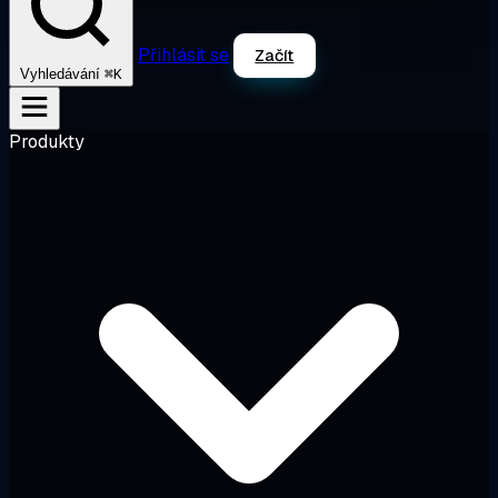
Přihlásit se
Začít
⌘K
Vyhledávání
Produkty