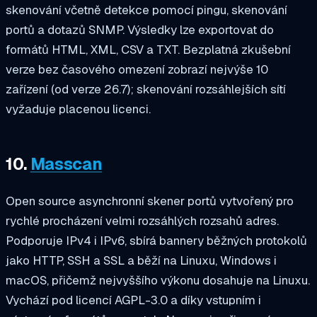
skenování včetně detekce pomocí pingu, skenování
portů a dotazů SNMP. Výsledky lze exportovat do
formátů HTML, XML, CSV a TXT. Bezplatná zkušební
verze bez časového omezení zobrazí nejvýše 10
zařízení (od verze 26.7); skenování rozsáhlejších sítí
vyžaduje placenou licenci.
10.
Masscan
Open source asynchronní skener portů vytvořený pro
rychlé procházení velmi rozsáhlých rozsahů adres.
Podporuje IPv4 i IPv6, sbírá bannery běžných protokolů
jako HTTP, SSH a SSL a běží na Linuxu, Windows i
macOS, přičemž nejvyššího výkonu dosahuje na Linuxu.
Vychází pod licencí AGPL-3.0 a díky vstupním i