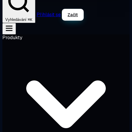
Přihlásit se
Začít
⌘K
Vyhledávání
Produkty