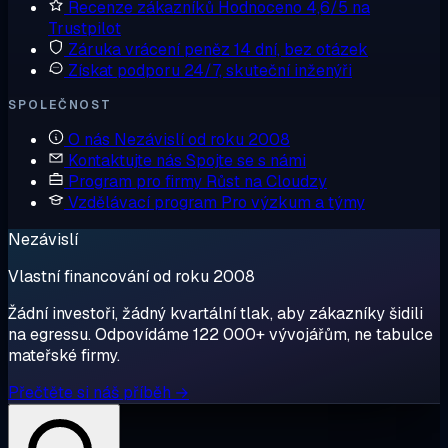
Recenze zákazníků
Hodnoceno 4,6/5 na
Trustpilot
Záruka vrácení peněz
14 dní, bez otázek
Získat podporu
24/7, skuteční inženýři
SPOLEČNOST
O nás
Nezávislí od roku 2008
Kontaktujte nás
Spojte se s námi
Program pro firmy
Růst na Cloudzy
Vzdělávací program
Pro výzkum a týmy
Nezávislí
Vlastní financování od roku 2008
Žádní investoři, žádný kvartální tlak, aby zákazníky šidili
na egressu. Odpovídáme 122 000+ vývojářům, ne tabulce
mateřské firmy.
Přečtěte si náš příběh →