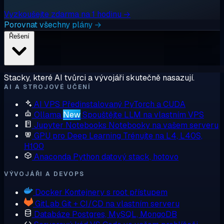
Vyzkoušejte zdarma na 1 hodinu →
Porovnat všechny plány →
Řešení
Stacky, které AI tvůrci a vývojáři skutečně nasazují.
AI A STROJOVÉ UČENÍ
AI VPS
Předinstalovaný PyTorch a CUDA
Ollama
New
Spouštějte LLM na vlastním VPS
Jupyter Notebooks
Notebooky na vašem serveru
GPU pro Deep Learning
Trénujte na L4, L40S,
H100
Anaconda
Python datový stack, hotovo
VÝVOJÁŘI A DEVOPS
Docker
Kontejnery s root přístupem
GitLab
Git + CI/CD na vlastním serveru
Databáze
Postgres, MySQL, MongoDB