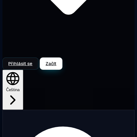
Přihlásit se
Začít
Čeština