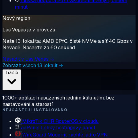
Lidská podpora 24/7
Skuteční inženýři, během
minut
Nový region
Las Vegas je v provozu
Naše 13. lokalita: AMD EPYC, čisté NVMe a síť 40 Gbps v
Nevadě. Nasaďte za 60 sekund.
Nasadit v Las Vegas →
Zobrazit všech 13 lokalit →
Tržiště
1000+ aplikací nasazených jedním kliknutím, bez
nastavování a starostí.
NEJČASTĚJI INSTALOVÁNO
MikroTik CHR
RouterOS v cloudu
aaPanel
Lehký hostingový panel
WireGuard
Moderní, rychlé jádro VPN