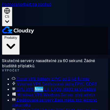
Podpora
Kontakt na obchod
CS
Produkty
Skutečné servery nasaditelné za 60 sekund. Žádné
bludiště příplatků.
VÝPOČET
Cloud VPS
Sdílený EPYC, od 2,48 $/měs
Výkonný VPS
Dedikovaná jádra EPYC, DDR5
GPU VPS
New
L4, L40S, H100 na vyžádání
Windows VPS
Windows Server, plný admin
Dedikované servery
Bare metal pro jednoho
zákazníka