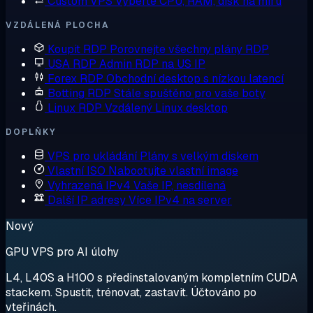
Custom VPS
Vyberte CPU, RAM, disk na míru
VZDÁLENÁ PLOCHA
Koupit RDP
Porovnejte všechny plány RDP
USA RDP
Admin RDP na US IP
Forex RDP
Obchodní desktop s nízkou latencí
Botting RDP
Stále spuštěno pro vaše boty
Linux RDP
Vzdálený Linux desktop
DOPLŇKY
VPS pro ukládání
Plány s velkým diskem
Vlastní ISO
Nabootujte vlastní image
Vyhrazená IPv4
Vaše IP, nesdílená
Další IP adresy
Více IPv4 na server
Nový
GPU VPS pro AI úlohy
L4, L40S a H100 s předinstalovaným kompletním CUDA
stackem. Spustit, trénovat, zastavit. Účtováno po
vteřinách.