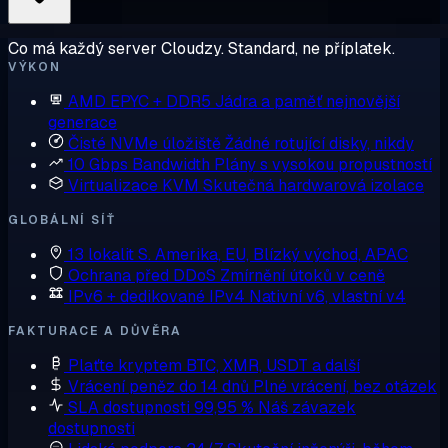
Co má každý server Cloudzy. Standard, ne příplatek.
VÝKON
AMD EPYC + DDR5
Jádra a paměť nejnovější
generace
Čisté NVMe úložiště
Žádné rotující disky, nikdy
10 Gbps Bandwidth
Plány s vysokou propustností
Virtualizace KVM
Skutečná hardwarová izolace
GLOBÁLNÍ SÍŤ
13 lokalit
S. Amerika, EU, Blízký východ, APAC
Ochrana před DDoS
Zmírnění útoků v ceně
IPv6 + dedikované IPv4
Nativní v6, vlastní v4
FAKTURACE A DŮVĚRA
Plaťte kryptem
BTC, XMR, USDT a další
Vrácení peněz do 14 dnů
Plné vrácení, bez otázek
SLA dostupnosti 99,95 %
Náš závazek
dostupnosti