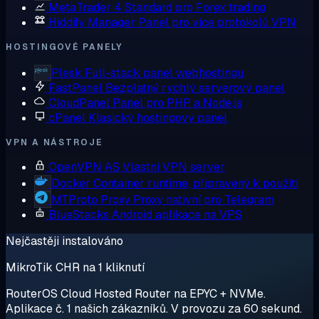
MetaTrader 4
Standard pro Forex trading
Hiddify Manager
Panel pro více protokolů VPN
HOSTINGOVÉ PANELY
Plesk
Full-stack panel webhostingu
FastPanel
Bezplatný rychlý serverový panel
CloudPanel
Panel pro PHP a Node.js
cPanel
Klasický hostingový panel
VPN A NÁSTROJE
OpenVPN AS
Vlastní VPN server
Docker
Container runtime, připravený k použití
MTProto Proxy
Proxy nativní pro Telegram
BlueStacks
Android aplikace na VPS
Nejčastěji instalováno
MikroTik CHR na 1 kliknutí
RouterOS Cloud Hosted Router na EPYC + NVMe.
Aplikace č. 1 našich zákazníků. V provozu za 60 sekund.