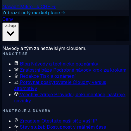
Nasadit MikroTik CHR →
Zobrazit celý marketplace →
Ceny
Zdroje
Návody a tým za nezávislým cloudem.
NAUČTE SE
Blog
Návody a technické poznámky
Znalostní báze
Podrobné návody krok za krokem
Redakce
Tisk a oznámení
Porovnat poskytovatele
Cloudzy versus
alternativy
Všechny zdroje
Průvodci, dokumentace, nástroje,
novinky
NÁSTROJE A DŮVĚRA
Zrcadlení
Otestujte naši síť z vaší IP
Stav služeb
Dostupnost v reálném čase