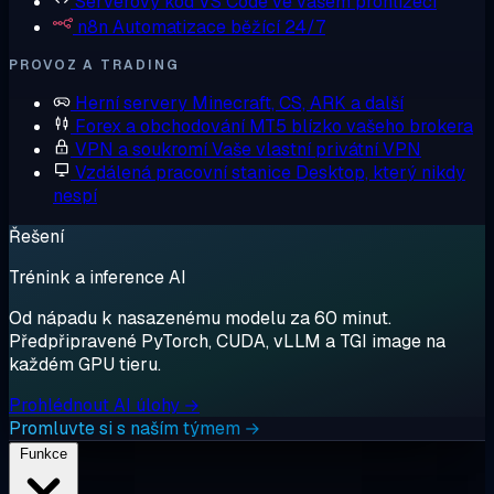
Serverový kód
VS Code ve vašem prohlížeči
n8n
Automatizace běžící 24/7
PROVOZ A TRADING
Herní servery
Minecraft, CS, ARK a další
Forex a obchodování
MT5 blízko vašeho brokera
VPN a soukromí
Vaše vlastní privátní VPN
Vzdálená pracovní stanice
Desktop, který nikdy
nespí
Řešení
Trénink a inference AI
Od nápadu k nasazenému modelu za 60 minut.
Předpřipravené PyTorch, CUDA, vLLM a TGI image na
každém GPU tieru.
Prohlédnout AI úlohy →
Promluvte si s naším týmem →
Funkce