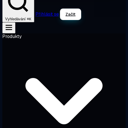
Přihlásit se
Začít
⌘K
Vyhledávání
Produkty