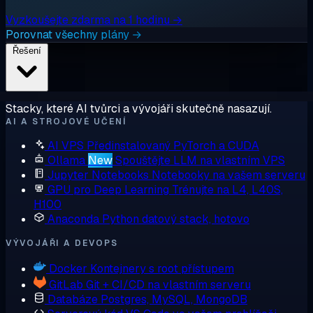
Vyzkoušejte zdarma na 1 hodinu →
Porovnat všechny plány →
Řešení
Stacky, které AI tvůrci a vývojáři skutečně nasazují.
AI A STROJOVÉ UČENÍ
AI VPS
Předinstalovaný PyTorch a CUDA
Ollama
New
Spouštějte LLM na vlastním VPS
Jupyter Notebooks
Notebooky na vašem serveru
GPU pro Deep Learning
Trénujte na L4, L40S,
H100
Anaconda
Python datový stack, hotovo
VÝVOJÁŘI A DEVOPS
Docker
Kontejnery s root přístupem
GitLab
Git + CI/CD na vlastním serveru
Databáze
Postgres, MySQL, MongoDB