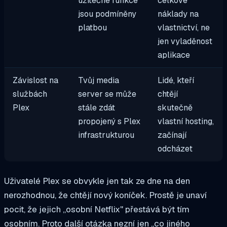
užitečné funkce
celkové
jsou podmíněny
náklady na
platbou
vlastnictví, ne
jen vyladěnost
aplikace
Závislost na
Tvůj media
Lidé, kteří
službách
server se může
chtějí
Plex
stále zdát
skutečně
propojený s Plex
vlastní hosting,
infrastrukturou
začínají
odcházet
Uživatelé Plex se obvykle jen tak ze dne na den
nerozhodnou, že chtějí nový koníček. Prostě je unaví
pocit, že jejich „osobní Netflix" přestává být tím
osobním. Proto další otázka nezní jen „co jiného