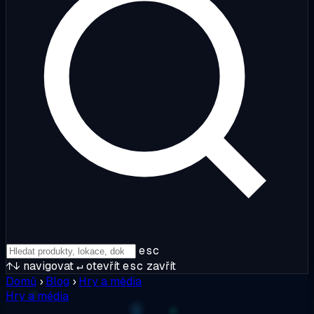
esc
↑↓
navigovat
↵
otevřít
esc
zavřít
Domů
›
Blog
›
Hry a média
Hry a média