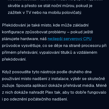
skvěle a přesto se stát noční můrou, pokud je
zážitek v TV nebo na mobilu polovičatý.
Překódování je také místo, kde může základní
konfigurace způsobovat problémy – pokud ještě
plánujete hardware, náš
nejlepší serverový CPU
průvodce vysvětluje, co se děje na straně procesoru při
přímém přehrávání, vypalování titulků a vzdáleném
překódování.
Když posoudíte tyto nástroje podle druhého dne
používání místo nadšení z instalace, výběr se skutečně
zužuje. Spousta aplikací dokáže přehrávat média. Méně
z nich dokáže nahradit Plex tak, aby to dobře fungovalo
i po odeznění počátečního nadšení.