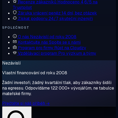
Recenze zákazníků
Hodnoceno 4,6/5 na
Trustpilot
Záruka vrácení peněz
14 dní, bez otázek
Získat podporu
24/7, skuteční inženýři
SPOLEČNOST
O nás
Nezávislí od roku 2008
Kontaktujte nás
Spojte se s námi
Program pro firmy
Růst na Cloudzy
Vzdělávací program
Pro výzkum a týmy
Nezávislí
Vlastní financování od roku 2008
Žádní investoři, žádný kvartální tlak, aby zákazníky šidili
na egressu. Odpovídáme 122 000+ vývojářům, ne tabulce
mateřské firmy.
Přečtěte si náš příběh →