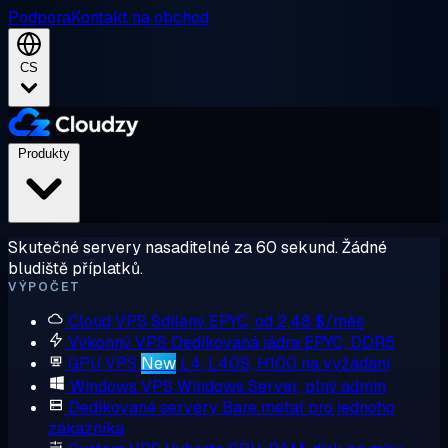
Podpora
Kontakt na obchod
CS
Produkty
Skutečné servery nasaditelné za 60 sekund. Žádné
bludiště příplatků.
VÝPOČET
Cloud VPS
Sdílený EPYC, od 2,48 $/měs
Výkonný VPS
Dedikovaná jádra EPYC, DDR5
GPU VPS
New
L4, L40S, H100 na vyžádání
Windows VPS
Windows Server, plný admin
Dedikované servery
Bare metal pro jednoho
zákazníka