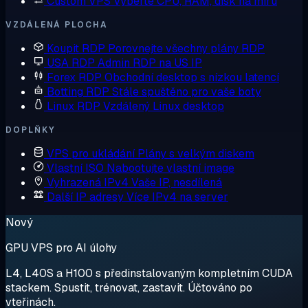
Custom VPS
Vyberte CPU, RAM, disk na míru
VZDÁLENÁ PLOCHA
Koupit RDP
Porovnejte všechny plány RDP
USA RDP
Admin RDP na US IP
Forex RDP
Obchodní desktop s nízkou latencí
Botting RDP
Stále spuštěno pro vaše boty
Linux RDP
Vzdálený Linux desktop
DOPLŇKY
VPS pro ukládání
Plány s velkým diskem
Vlastní ISO
Nabootujte vlastní image
Vyhrazená IPv4
Vaše IP, nesdílená
Další IP adresy
Více IPv4 na server
Nový
GPU VPS pro AI úlohy
L4, L40S a H100 s předinstalovaným kompletním CUDA
stackem. Spustit, trénovat, zastavit. Účtováno po
vteřinách.