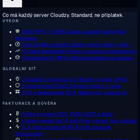
Co má každý server Cloudzy. Standard, ne příplatek.
VÝKON
AMD EPYC + DDR5
Jádra a paměť nejnovější
generace
Čisté NVMe úložiště
Žádné rotující disky, nikdy
10 Gbps Bandwidth
Plány s vysokou propustností
Virtualizace KVM
Skutečná hardwarová izolace
GLOBÁLNÍ SÍŤ
13 lokalit
S. Amerika, EU, Blízký východ, APAC
Ochrana před DDoS
Zmírnění útoků v ceně
IPv6 + dedikované IPv4
Nativní v6, vlastní v4
FAKTURACE A DŮVĚRA
Plaťte kryptem
BTC, XMR, USDT a další
Vrácení peněz do 14 dnů
Plné vrácení, bez otázek
SLA dostupnosti 99,95 %
Náš závazek
dostupnosti