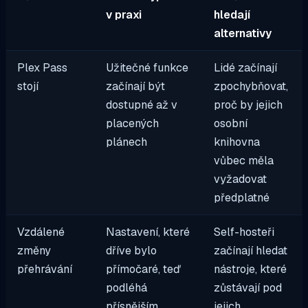
v praxi
hledají
alternativy
Plex Pass
Užitečné funkce
Lidé začínají
stojí
začínají být
zpochybňovat,
dostupné až v
proč by jejich
placených
osobní
plánech
knihovna
vůbec měla
vyžadovat
předplatné
Vzdálené
Nastavení, které
Self-hosteři
změny
dříve bylo
začínají hledat
přehrávání
přímočaré, teď
nástroje, které
podléhá
zůstávají pod
přísnějším
jejich