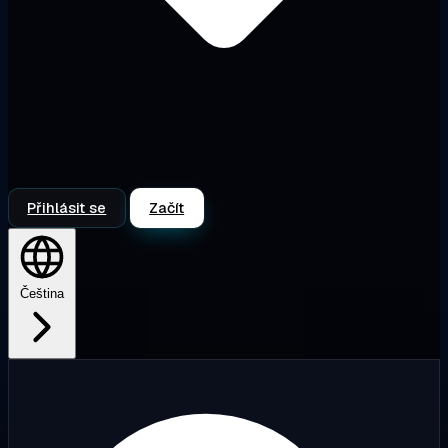
Přihlásit se
Začít
Čeština