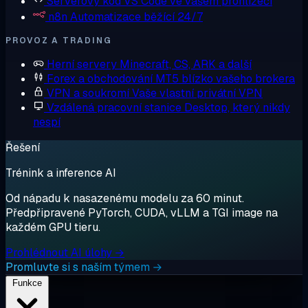
Serverový kód
VS Code ve vašem prohlížeči
n8n
Automatizace běžící 24/7
PROVOZ A TRADING
Herní servery
Minecraft, CS, ARK a další
Forex a obchodování
MT5 blízko vašeho brokera
VPN a soukromí
Vaše vlastní privátní VPN
Vzdálená pracovní stanice
Desktop, který nikdy
nespí
Řešení
Trénink a inference AI
Od nápadu k nasazenému modelu za 60 minut.
Předpřipravené PyTorch, CUDA, vLLM a TGI image na
každém GPU tieru.
Prohlédnout AI úlohy →
Promluvte si s naším týmem →
Funkce