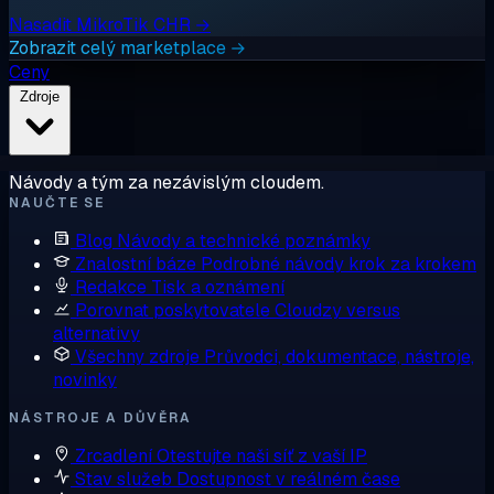
Nasadit MikroTik CHR →
Zobrazit celý marketplace →
Ceny
Zdroje
Návody a tým za nezávislým cloudem.
NAUČTE SE
Blog
Návody a technické poznámky
Znalostní báze
Podrobné návody krok za krokem
Redakce
Tisk a oznámení
Porovnat poskytovatele
Cloudzy versus
alternativy
Všechny zdroje
Průvodci, dokumentace, nástroje,
novinky
NÁSTROJE A DŮVĚRA
Zrcadlení
Otestujte naši síť z vaší IP
Stav služeb
Dostupnost v reálném čase