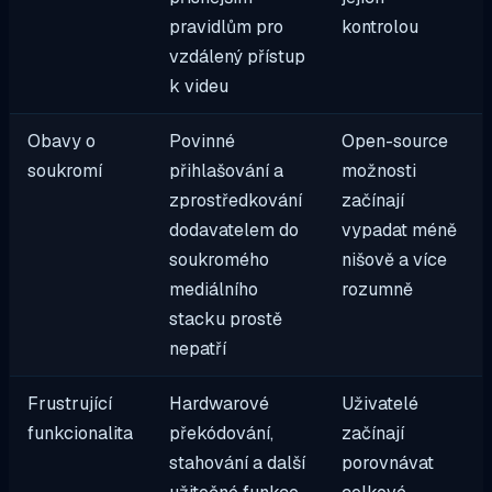
pravidlům pro
kontrolou
vzdálený přístup
k videu
Obavy o
Povinné
Open-source
soukromí
přihlašování a
možnosti
zprostředkování
začínají
dodavatelem do
vypadat méně
soukromého
nišově a více
mediálního
rozumně
stacku prostě
nepatří
Frustrující
Hardwarové
Uživatelé
funkcionalita
překódování,
začínají
stahování a další
porovnávat