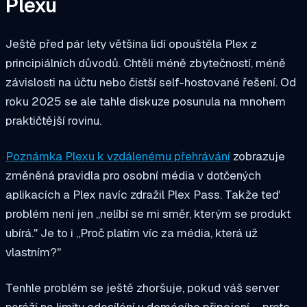
Plexu
Ještě před pár lety většina lidí opouštěla Plex z
principiálních důvodů. Chtěli méně zbytečností, méně
závislosti na účtu nebo čistší self-hostované řešení. Od
roku 2025 se ale tahle diskuze posunula na mnohem
praktičtější rovinu.
Poznámka Plexu k vzdálenému přehrávání
zobrazuje
změněná pravidla pro osobní média v dotčených
aplikacích a Plex navíc zdražil Plex Pass. Takže teď
problém není jen „nelíbí se mi směr, kterým se produkt
ubírá." Je to i „Proč platím víc za média, která už
vlastním?"
Tenhle problém se ještě zhoršuje, pokud váš server
naráží na limity odesílání u domácího připojení – proto