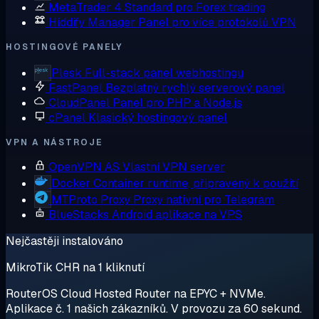
MetaTrader 4
Standard pro Forex trading
Hiddify Manager
Panel pro více protokolů VPN
HOSTINGOVÉ PANELY
Plesk
Full-stack panel webhostingu
FastPanel
Bezplatný rychlý serverový panel
CloudPanel
Panel pro PHP a Node.js
cPanel
Klasický hostingový panel
VPN A NÁSTROJE
OpenVPN AS
Vlastní VPN server
Docker
Container runtime, připravený k použití
MTProto Proxy
Proxy nativní pro Telegram
BlueStacks
Android aplikace na VPS
Nejčastěji instalováno
MikroTik CHR na 1 kliknutí
RouterOS Cloud Hosted Router na EPYC + NVMe.
Aplikace č. 1 našich zákazníků. V provozu za 60 sekund.