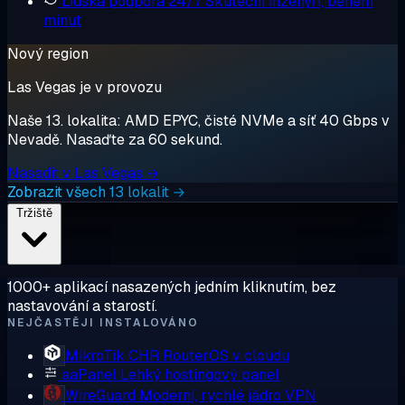
Lidská podpora 24/7
Skuteční inženýři, během
minut
Nový region
Las Vegas je v provozu
Naše 13. lokalita: AMD EPYC, čisté NVMe a síť 40 Gbps v
Nevadě. Nasaďte za 60 sekund.
Nasadit v Las Vegas →
Zobrazit všech 13 lokalit →
Tržiště
1000+ aplikací nasazených jedním kliknutím, bez
nastavování a starostí.
NEJČASTĚJI INSTALOVÁNO
MikroTik CHR
RouterOS v cloudu
aaPanel
Lehký hostingový panel
WireGuard
Moderní, rychlé jádro VPN