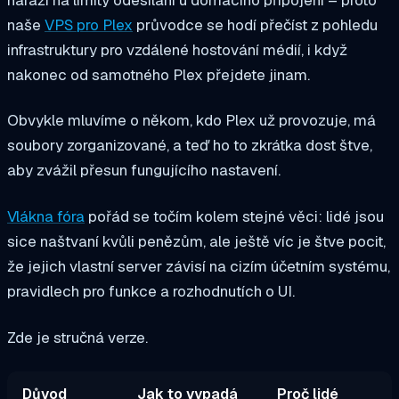
naše
VPS pro Plex
průvodce se hodí přečíst z pohledu
infrastruktury pro vzdálené hostování médií, i když
nakonec od samotného Plex přejdete jinam.
Obvykle mluvíme o někom, kdo Plex už provozuje, má
soubory zorganizované, a teď ho to zkrátka dost štve,
aby zvážil přesun fungujícího nastavení.
Vlákna fóra
pořád se točím kolem stejné věci: lidé jsou
sice naštvaní kvůli penězům, ale ještě víc je štve pocit,
že jejich vlastní server závisí na cizím účetním systému,
pravidlech pro funkce a rozhodnutích o UI.
Zde je stručná verze.
Důvod
Jak to vypadá
Proč lidé