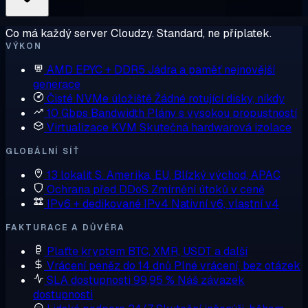
Co má každý server Cloudzy. Standard, ne příplatek.
VÝKON
AMD EPYC + DDR5
Jádra a paměť nejnovější
generace
Čisté NVMe úložiště
Žádné rotující disky, nikdy
10 Gbps Bandwidth
Plány s vysokou propustností
Virtualizace KVM
Skutečná hardwarová izolace
GLOBÁLNÍ SÍŤ
13 lokalit
S. Amerika, EU, Blízký východ, APAC
Ochrana před DDoS
Zmírnění útoků v ceně
IPv6 + dedikované IPv4
Nativní v6, vlastní v4
FAKTURACE A DŮVĚRA
Plaťte kryptem
BTC, XMR, USDT a další
Vrácení peněz do 14 dnů
Plné vrácení, bez otázek
SLA dostupnosti 99,95 %
Náš závazek
dostupnosti