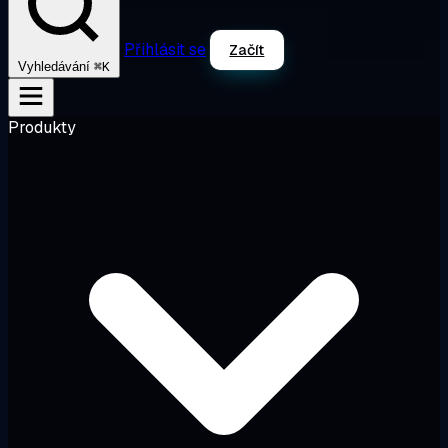
Přihlásit se
Začít
⌘K
Vyhledávání
Produkty