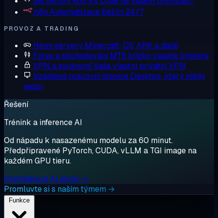
Serverový kód
VS Code ve vašem prohlížeči
n8n
Automatizace běžící 24/7
PROVOZ A TRADING
Herní servery
Minecraft, CS, ARK a další
Forex a obchodování
MT5 blízko vašeho brokera
VPN a soukromí
Vaše vlastní privátní VPN
Vzdálená pracovní stanice
Desktop, který nikdy
nespí
Řešení
Trénink a inference AI
Od nápadu k nasazenému modelu za 60 minut.
Předpřipravené PyTorch, CUDA, vLLM a TGI image na
každém GPU tieru.
Prohlédnout AI úlohy →
Promluvte si s naším týmem →
Funkce