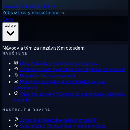
Nasadit MikroTik CHR →
Zobrazit celý marketplace →
Ceny
Zdroje
Návody a tým za nezávislým cloudem.
NAUČTE SE
Blog
Návody a technické poznámky
Znalostní báze
Podrobné návody krok za krokem
Redakce
Tisk a oznámení
Porovnat poskytovatele
Cloudzy versus
alternativy
Všechny zdroje
Průvodci, dokumentace, nástroje,
novinky
NÁSTROJE A DŮVĚRA
Zrcadlení
Otestujte naši síť z vaší IP
Stav služeb
Dostupnost v reálném čase