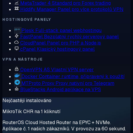
MetaTrader 4
Standard pro Forex trading
Hiddify Manager
Panel pro více protokolů VPN
HOSTINGOVÉ PANELY
Plesk
Full-stack panel webhostingu
FastPanel
Bezplatný rychlý serverový panel
CloudPanel
Panel pro PHP a Node.js
cPanel
Klasický hostingový panel
VPN A NÁSTROJE
OpenVPN AS
Vlastní VPN server
Docker
Container runtime, připravený k použití
MTProto Proxy
Proxy nativní pro Telegram
BlueStacks
Android aplikace na VPS
Nejčastěji instalováno
MikroTik CHR na 1 kliknutí
RouterOS Cloud Hosted Router na EPYC + NVMe.
Aplikace č. 1 našich zákazníků. V provozu za 60 sekund.