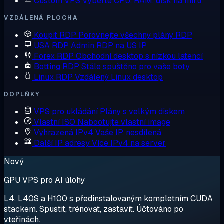
Custom VPS
Vyberte CPU, RAM, disk na míru
VZDÁLENÁ PLOCHA
Koupit RDP
Porovnejte všechny plány RDP
USA RDP
Admin RDP na US IP
Forex RDP
Obchodní desktop s nízkou latencí
Botting RDP
Stále spuštěno pro vaše boty
Linux RDP
Vzdálený Linux desktop
DOPLŇKY
VPS pro ukládání
Plány s velkým diskem
Vlastní ISO
Nabootujte vlastní image
Vyhrazená IPv4
Vaše IP, nesdílená
Další IP adresy
Více IPv4 na server
Nový
GPU VPS pro AI úlohy
L4, L40S a H100 s předinstalovaným kompletním CUDA
stackem. Spustit, trénovat, zastavit. Účtováno po
vteřinách.