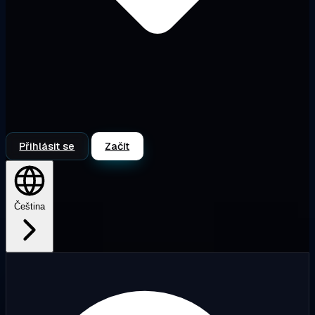
Přihlásit se
Začít
Čeština