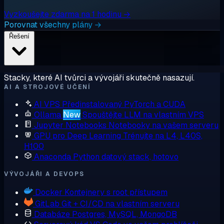
Vyzkoušejte zdarma na 1 hodinu →
Porovnat všechny plány →
Řešení
Stacky, které AI tvůrci a vývojáři skutečně nasazují.
AI A STROJOVÉ UČENÍ
AI VPS
Předinstalovaný PyTorch a CUDA
Ollama
New
Spouštějte LLM na vlastním VPS
Jupyter Notebooks
Notebooky na vašem serveru
GPU pro Deep Learning
Trénujte na L4, L40S,
H100
Anaconda
Python datový stack, hotovo
VÝVOJÁŘI A DEVOPS
Docker
Kontejnery s root přístupem
GitLab
Git + CI/CD na vlastním serveru
Databáze
Postgres, MySQL, MongoDB