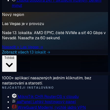
Lidská podpora 24/7
Skuteční inženýři, během
minut
Nový region
Las Vegas je v provozu
Naše 13. lokalita: AMD EPYC, čisté NVMe a síť 40 Gbps v
Nevadě. Nasaďte za 60 sekund.
Nasadit v Las Vegas →
Zobrazit všech 13 lokalit →
Tržiště
1000+ aplikací nasazených jedním kliknutím, bez
nastavování a starostí.
NEJČASTĚJI INSTALOVÁNO
MikroTik CHR
RouterOS v cloudu
aaPanel
Lehký hostingový panel
WireGuard
Moderní, rychlé jádro VPN