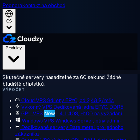
Podpora
Kontakt na obchod
CS
Produkty
Skutečné servery nasaditelné za 60 sekund. Žádné
bludiště příplatků.
VÝPOČET
Cloud VPS
Sdílený EPYC, od 2,48 $/měs
Výkonný VPS
Dedikovaná jádra EPYC, DDR5
GPU VPS
New
L4, L40S, H100 na vyžádání
Windows VPS
Windows Server, plný admin
Dedikované servery
Bare metal pro jednoho
zákazníka