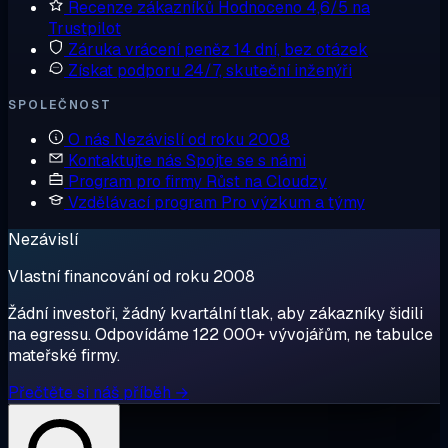
Recenze zákazníků
Hodnoceno 4,6/5 na
Trustpilot
Záruka vrácení peněz
14 dní, bez otázek
Získat podporu
24/7, skuteční inženýři
SPOLEČNOST
O nás
Nezávislí od roku 2008
Kontaktujte nás
Spojte se s námi
Program pro firmy
Růst na Cloudzy
Vzdělávací program
Pro výzkum a týmy
Nezávislí
Vlastní financování od roku 2008
Žádní investoři, žádný kvartální tlak, aby zákazníky šidili
na egressu. Odpovídáme 122 000+ vývojářům, ne tabulce
mateřské firmy.
Přečtěte si náš příběh →