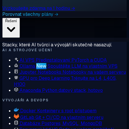
Vyzkoušejte zdarma na 1 hodinu →
Porovnat všechny plány →
Řešení
Stacky, které AI tvůrci a vývojáři skutečně nasazují.
AI A STROJOVÉ UČENÍ
AI VPS
Předinstalovaný PyTorch a CUDA
Ollama
New
Spouštějte LLM na vlastním VPS
Jupyter Notebooks
Notebooky na vašem serveru
GPU pro Deep Learning
Trénujte na L4, L40S,
H100
Anaconda
Python datový stack, hotovo
VÝVOJÁŘI A DEVOPS
Docker
Kontejnery s root přístupem
GitLab
Git + CI/CD na vlastním serveru
Databáze
Postgres, MySQL, MongoDB