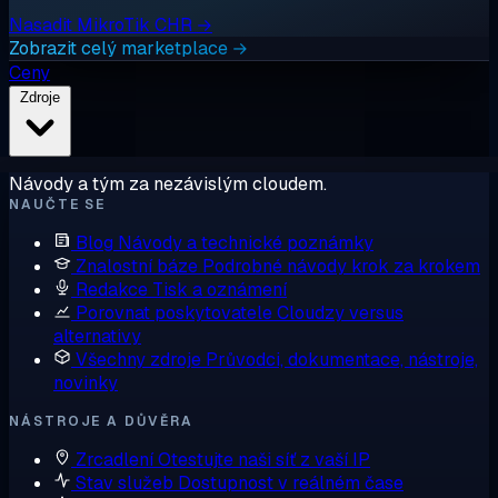
Nasadit MikroTik CHR →
Zobrazit celý marketplace →
Ceny
Zdroje
Návody a tým za nezávislým cloudem.
NAUČTE SE
Blog
Návody a technické poznámky
Znalostní báze
Podrobné návody krok za krokem
Redakce
Tisk a oznámení
Porovnat poskytovatele
Cloudzy versus
alternativy
Všechny zdroje
Průvodci, dokumentace, nástroje,
novinky
NÁSTROJE A DŮVĚRA
Zrcadlení
Otestujte naši síť z vaší IP
Stav služeb
Dostupnost v reálném čase