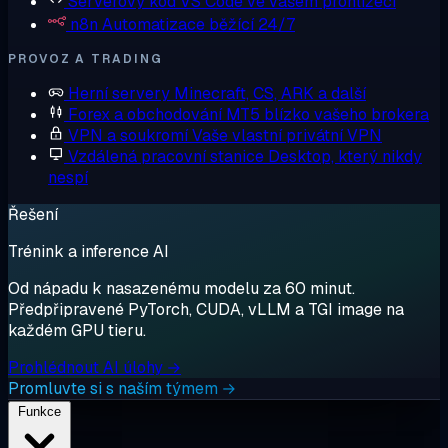
Serverový kód
VS Code ve vašem prohlížeči
n8n
Automatizace běžící 24/7
PROVOZ A TRADING
Herní servery
Minecraft, CS, ARK a další
Forex a obchodování
MT5 blízko vašeho brokera
VPN a soukromí
Vaše vlastní privátní VPN
Vzdálená pracovní stanice
Desktop, který nikdy
nespí
Řešení
Trénink a inference AI
Od nápadu k nasazenému modelu za 60 minut.
Předpřipravené PyTorch, CUDA, vLLM a TGI image na
každém GPU tieru.
Prohlédnout AI úlohy →
Promluvte si s naším týmem →
Funkce