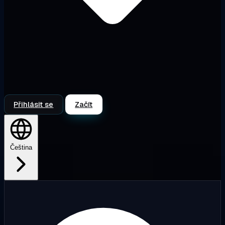
Přihlásit se
Začít
Čeština