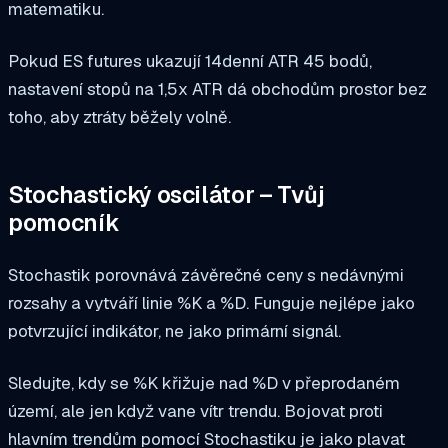
matematiku.
Pokud ES futures ukazují 14denní ATR 45 bodů,
nastavení stopů na 1,5x ATR dá obchodům prostor bez
toho, aby ztráty běžely volně.
Stochastický oscilátor – Tvůj
pomocník
Stochastik porovnává závěrečné ceny s nedávnými
rozsahy a vytváří linie %K a %D. Funguje nejlépe jako
potvrzující indikátor, ne jako primární signál.
Sledujte, kdy se %K křižuje nad %D v přeprodaném
území, ale jen když vane vítr trendu. Bojovat proti
hlavním trendům pomocí Stochastiku je jako plavat