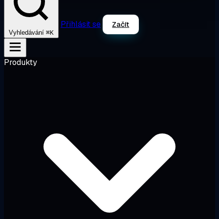
Přihlásit se
Začít
⌘K
Vyhledávání
Produkty