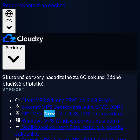
Podpora
Kontakt na obchod
CS
Produkty
Skutečné servery nasaditelné za 60 sekund. Žádné
bludiště příplatků.
VÝPOČET
Cloud VPS
Sdílený EPYC, od 2,48 $/měs
Výkonný VPS
Dedikovaná jádra EPYC, DDR5
GPU VPS
New
L4, L40S, H100 na vyžádání
Windows VPS
Windows Server, plný admin
Dedikované servery
Bare metal pro jednoho
zákazníka