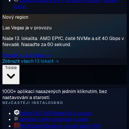
Lidská podpora 24/7
Skuteční inženýři, během
minut
Nový region
Las Vegas je v provozu
Naše 13. lokalita: AMD EPYC, čisté NVMe a síť 40 Gbps v
Nevadě. Nasaďte za 60 sekund.
Nasadit v Las Vegas →
Zobrazit všech 13 lokalit →
Tržiště
1000+ aplikací nasazených jedním kliknutím, bez
nastavování a starostí.
NEJČASTĚJI INSTALOVÁNO
MikroTik CHR
RouterOS v cloudu
aaPanel
Lehký hostingový panel
WireGuard
Moderní, rychlé jádro VPN