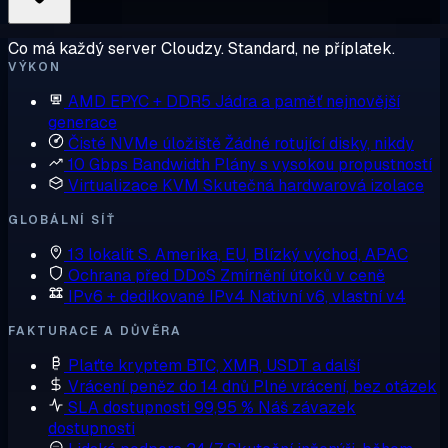
Co má každý server Cloudzy. Standard, ne příplatek.
VÝKON
AMD EPYC + DDR5
Jádra a paměť nejnovější
generace
Čisté NVMe úložiště
Žádné rotující disky, nikdy
10 Gbps Bandwidth
Plány s vysokou propustností
Virtualizace KVM
Skutečná hardwarová izolace
GLOBÁLNÍ SÍŤ
13 lokalit
S. Amerika, EU, Blízký východ, APAC
Ochrana před DDoS
Zmírnění útoků v ceně
IPv6 + dedikované IPv4
Nativní v6, vlastní v4
FAKTURACE A DŮVĚRA
Plaťte kryptem
BTC, XMR, USDT a další
Vrácení peněz do 14 dnů
Plné vrácení, bez otázek
SLA dostupnosti 99,95 %
Náš závazek
dostupnosti