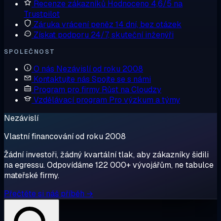
Recenze zákazníků
Hodnoceno 4,6/5 na
Trustpilot
Záruka vrácení peněz
14 dní, bez otázek
Získat podporu
24/7, skuteční inženýři
SPOLEČNOST
O nás
Nezávislí od roku 2008
Kontaktujte nás
Spojte se s námi
Program pro firmy
Růst na Cloudzy
Vzdělávací program
Pro výzkum a týmy
Nezávislí
Vlastní financování od roku 2008
Žádní investoři, žádný kvartální tlak, aby zákazníky šidili
na egressu. Odpovídáme 122 000+ vývojářům, ne tabulce
mateřské firmy.
Přečtěte si náš příběh →