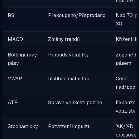
RSI
Překoupeno/Přeprodáno
Nad 70, p
30
MACD
Změny trendů
Křížení lin
Bollingerovy
Propady volatility
Zúžení/d
pásy
pásem
VWAP
Institucionální tok
Cena
nad/pod li
ATR
Správa velikosti pozice
Expanze
volatility
Stochastický
Potvrzení impulzu
%K/%D
crossover