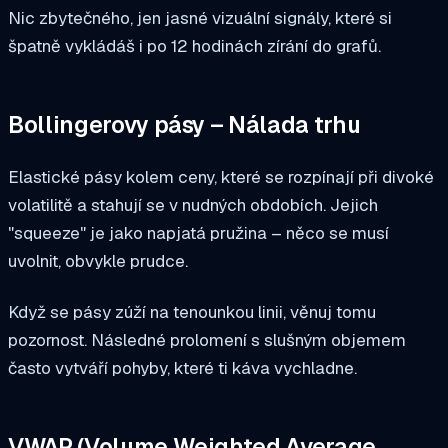
Nic zbytečného, jen jasné vizuální signály, které si
špatně vykládáš i po 12 hodinách zírání do grafů.
Bollingerovy pásy – Nálada trhu
Elastické pásy kolem ceny, které se rozpínají při divoké
volatilitě a stahují se v nudných obdobích. Jejich
"squeeze" je jako napjatá pružina – něco se musí
uvolnit, obvykle prudce.
Když se pásy zúží na tenounkou linii, věnuj tomu
pozornost. Následné prolomení s slušným objemem
často vytváří pohyby, které ti káva vychladne.
VWAP (Volume Weighted Average