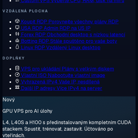
Custom VPS
Vyberte CPU, RAM, disk na míru
VZDÁLENÁ PLOCHA
Koupit RDP
Porovnejte všechny plány RDP
USA RDP
Admin RDP na US IP
Forex RDP
Obchodní desktop s nízkou latencí
Botting RDP
Stále spuštěno pro vaše boty
Linux RDP
Vzdálený Linux desktop
DOPLŇKY
VPS pro ukládání
Plány s velkým diskem
Vlastní ISO
Nabootujte vlastní image
Vyhrazená IPv4
Vaše IP, nesdílená
Další IP adresy
Více IPv4 na server
Nový
GPU VPS pro AI úlohy
L4, L40S a H100 s předinstalovaným kompletním CUDA
stackem. Spustit, trénovat, zastavit. Účtováno po
vteřinách.