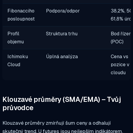
Fibonacciho
Podpora/odpor
38,2%, 50
posloupnost
61,8% úro
Profil
Struktura trhu
Bod řízení
objemu
(POC)
Ichimoku
Úplná analýza
Cena vs
Cloud
pozice v
cloudu
Klouzavé průměry (SMA/EMA) – Tvůj
průvodce
Klouzavé průměry zmírňují šum ceny a odhalují
skutečný trend. U futures jsou nejlepším indikátorem,