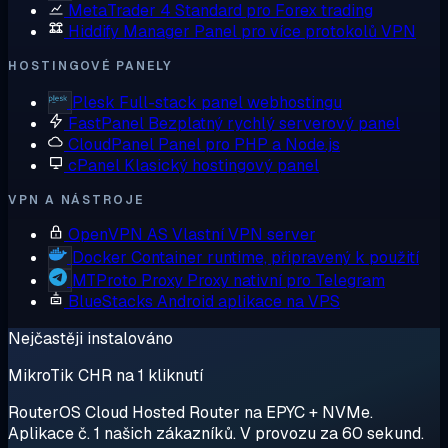
MetaTrader 4
Standard pro Forex trading
Hiddify Manager
Panel pro více protokolů VPN
HOSTINGOVÉ PANELY
Plesk
Full-stack panel webhostingu
FastPanel
Bezplatný rychlý serverový panel
CloudPanel
Panel pro PHP a Node.js
cPanel
Klasický hostingový panel
VPN A NÁSTROJE
OpenVPN AS
Vlastní VPN server
Docker
Container runtime, připravený k použití
MTProto Proxy
Proxy nativní pro Telegram
BlueStacks
Android aplikace na VPS
Nejčastěji instalováno
MikroTik CHR na 1 kliknutí
RouterOS Cloud Hosted Router na EPYC + NVMe.
Aplikace č. 1 našich zákazníků. V provozu za 60 sekund.