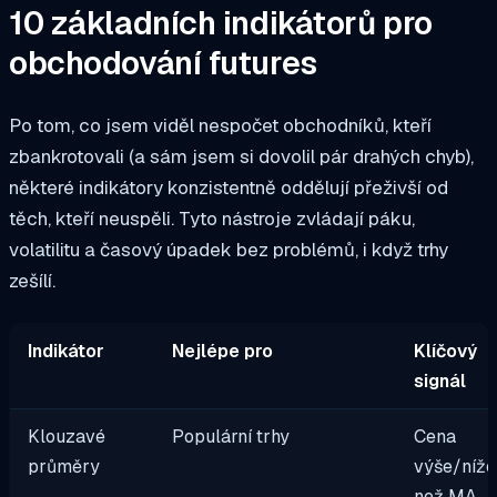
10 základních indikátorů pro
obchodování futures
Po tom, co jsem viděl nespočet obchodníků, kteří
zbankrotovali (a sám jsem si dovolil pár drahých chyb),
některé indikátory konzistentně oddělují přeživší od
těch, kteří neuspěli. Tyto nástroje zvládají páku,
volatilitu a časový úpadek bez problémů, i když trhy
zešílí.
Indikátor
Nejlépe pro
Klíčový
signál
Klouzavé
Populární trhy
Cena
průměry
výše/níže
než MA