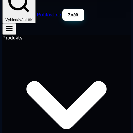
Přihlásit se
Začít
⌘K
Vyhledávání
Produkty