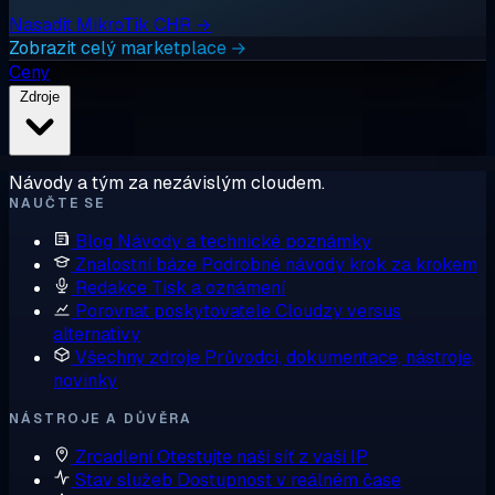
Nasadit MikroTik CHR →
Zobrazit celý marketplace →
Ceny
Zdroje
Návody a tým za nezávislým cloudem.
NAUČTE SE
Blog
Návody a technické poznámky
Znalostní báze
Podrobné návody krok za krokem
Redakce
Tisk a oznámení
Porovnat poskytovatele
Cloudzy versus
alternativy
Všechny zdroje
Průvodci, dokumentace, nástroje,
novinky
NÁSTROJE A DŮVĚRA
Zrcadlení
Otestujte naši síť z vaší IP
Stav služeb
Dostupnost v reálném čase