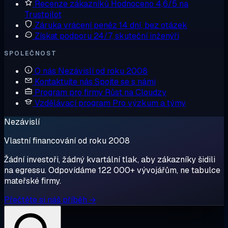
Recenze zákazníků
Hodnoceno 4,6/5 na
Trustpilot
Záruka vrácení peněz
14 dní, bez otázek
Získat podporu
24/7, skuteční inženýři
SPOLEČNOST
O nás
Nezávislí od roku 2008
Kontaktujte nás
Spojte se s námi
Program pro firmy
Růst na Cloudzy
Vzdělávací program
Pro výzkum a týmy
Nezávislí
Vlastní financování od roku 2008
Žádní investoři, žádný kvartální tlak, aby zákazníky šidili
na egressu. Odpovídáme 122 000+ vývojářům, ne tabulce
mateřské firmy.
Přečtěte si náš příběh →