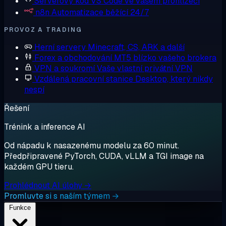
Serverový kód
VS Code ve vašem prohlížeči
n8n
Automatizace běžící 24/7
PROVOZ A TRADING
Herní servery
Minecraft, CS, ARK a další
Forex a obchodování
MT5 blízko vašeho brokera
VPN a soukromí
Vaše vlastní privátní VPN
Vzdálená pracovní stanice
Desktop, který nikdy
nespí
Řešení
Trénink a inference AI
Od nápadu k nasazenému modelu za 60 minut.
Předpřipravené PyTorch, CUDA, vLLM a TGI image na
každém GPU tieru.
Prohlédnout AI úlohy →
Promluvte si s naším týmem →
Funkce