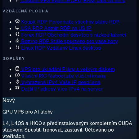
Custom VPS
Vyberte CPU, RAM, disk na míru
VZDÁLENÁ PLOCHA
Koupit RDP
Porovnejte všechny plány RDP
USA RDP
Admin RDP na US IP
Forex RDP
Obchodní desktop s nízkou latencí
Botting RDP
Stále spuštěno pro vaše boty
Linux RDP
Vzdálený Linux desktop
DOPLŇKY
VPS pro ukládání
Plány s velkým diskem
Vlastní ISO
Nabootujte vlastní image
Vyhrazená IPv4
Vaše IP, nesdílená
Další IP adresy
Více IPv4 na server
Nový
GPU VPS pro AI úlohy
L4, L40S a H100 s předinstalovaným kompletním CUDA
stackem. Spustit, trénovat, zastavit. Účtováno po
vteřinách.