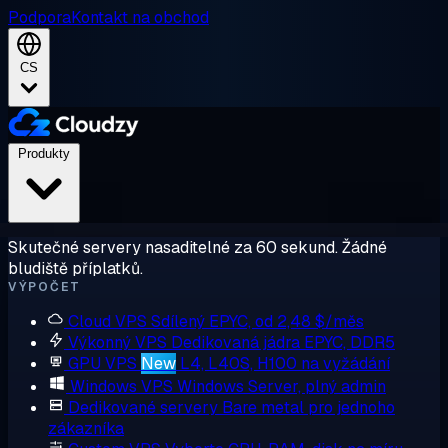
Podpora
Kontakt na obchod
CS
Produkty
Skutečné servery nasaditelné za 60 sekund. Žádné
bludiště příplatků.
VÝPOČET
Cloud VPS
Sdílený EPYC, od 2,48 $/měs
Výkonný VPS
Dedikovaná jádra EPYC, DDR5
GPU VPS
New
L4, L40S, H100 na vyžádání
Windows VPS
Windows Server, plný admin
Dedikované servery
Bare metal pro jednoho
zákazníka