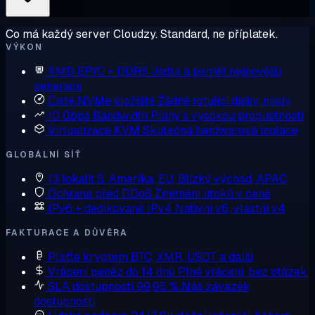
Co má každý server Cloudzy. Standard, ne příplatek.
VÝKON
AMD EPYC + DDR5
Jádra a paměť nejnovější
generace
Čisté NVMe úložiště
Žádné rotující disky, nikdy
10 Gbps Bandwidth
Plány s vysokou propustností
Virtualizace KVM
Skutečná hardwarová izolace
GLOBÁLNÍ SÍŤ
13 lokalit
S. Amerika, EU, Blízký východ, APAC
Ochrana před DDoS
Zmírnění útoků v ceně
IPv6 + dedikované IPv4
Nativní v6, vlastní v4
FAKTURACE A DŮVĚRA
Plaťte kryptem
BTC, XMR, USDT a další
Vrácení peněz do 14 dnů
Plné vrácení, bez otázek
SLA dostupnosti 99,95 %
Náš závazek
dostupnosti