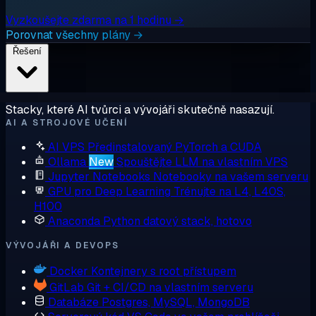
Vyzkoušejte zdarma na 1 hodinu →
Porovnat všechny plány →
Řešení
Stacky, které AI tvůrci a vývojáři skutečně nasazují.
AI A STROJOVÉ UČENÍ
AI VPS
Předinstalovaný PyTorch a CUDA
Ollama
New
Spouštějte LLM na vlastním VPS
Jupyter Notebooks
Notebooky na vašem serveru
GPU pro Deep Learning
Trénujte na L4, L40S,
H100
Anaconda
Python datový stack, hotovo
VÝVOJÁŘI A DEVOPS
Docker
Kontejnery s root přístupem
GitLab
Git + CI/CD na vlastním serveru
Databáze
Postgres, MySQL, MongoDB