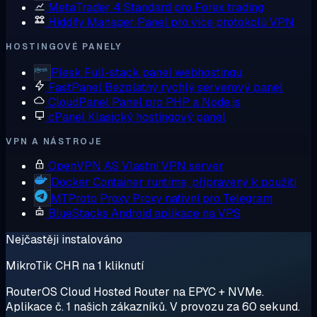
MetaTrader 4
Standard pro Forex trading
Hiddify Manager
Panel pro více protokolů VPN
HOSTINGOVÉ PANELY
Plesk
Full-stack panel webhostingu
FastPanel
Bezplatný rychlý serverový panel
CloudPanel
Panel pro PHP a Node.js
cPanel
Klasický hostingový panel
VPN A NÁSTROJE
OpenVPN AS
Vlastní VPN server
Docker
Container runtime, připravený k použití
MTProto Proxy
Proxy nativní pro Telegram
BlueStacks
Android aplikace na VPS
Nejčastěji instalováno
MikroTik CHR na 1 kliknutí
RouterOS Cloud Hosted Router na EPYC + NVMe.
Aplikace č. 1 našich zákazníků. V provozu za 60 sekund.