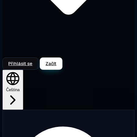
Přihlásit se
Začít
Čeština