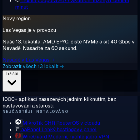
Lidská podpora 24/7
Skuteční inženýři, během
minut
Nový region
Las Vegas je v provozu
Naše 13. lokalita: AMD EPYC, čisté NVMe a síť 40 Gbps v
Nevadě. Nasaďte za 60 sekund.
Nasadit v Las Vegas →
Zobrazit všech 13 lokalit →
Tržiště
1000+ aplikací nasazených jedním kliknutím, bez
nastavování a starostí.
NEJČASTĚJI INSTALOVÁNO
MikroTik CHR
RouterOS v cloudu
aaPanel
Lehký hostingový panel
WireGuard
Moderní, rychlé jádro VPN