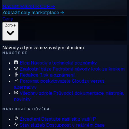
Nasadit MikroTik CHR →
Zobrazit celý marketplace →
Ceny
Zdroje
Návody a tým za nezávislým cloudem.
NAUČTE SE
Blog
Návody a technické poznámky
Znalostní báze
Podrobné návody krok za krokem
Redakce
Tisk a oznámení
Porovnat poskytovatele
Cloudzy versus
alternativy
Všechny zdroje
Průvodci, dokumentace, nástroje,
novinky
NÁSTROJE A DŮVĚRA
Zrcadlení
Otestujte naši síť z vaší IP
Stav služeb
Dostupnost v reálném čase