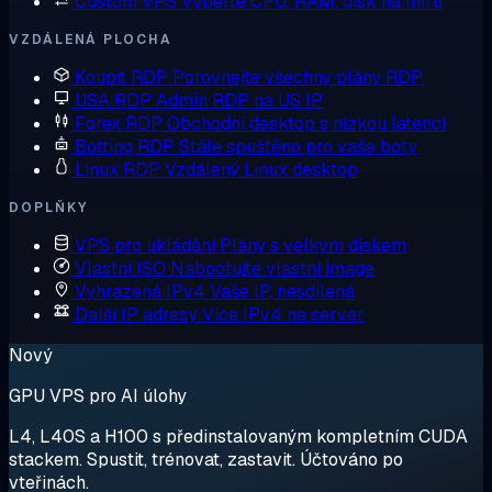
Custom VPS
Vyberte CPU, RAM, disk na míru
VZDÁLENÁ PLOCHA
Koupit RDP
Porovnejte všechny plány RDP
USA RDP
Admin RDP na US IP
Forex RDP
Obchodní desktop s nízkou latencí
Botting RDP
Stále spuštěno pro vaše boty
Linux RDP
Vzdálený Linux desktop
DOPLŇKY
VPS pro ukládání
Plány s velkým diskem
Vlastní ISO
Nabootujte vlastní image
Vyhrazená IPv4
Vaše IP, nesdílená
Další IP adresy
Více IPv4 na server
Nový
GPU VPS pro AI úlohy
L4, L40S a H100 s předinstalovaným kompletním CUDA
stackem. Spustit, trénovat, zastavit. Účtováno po
vteřinách.