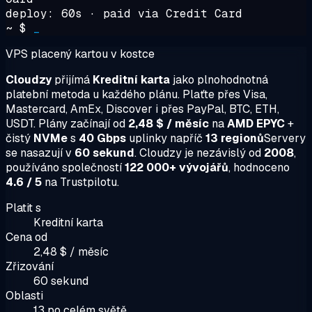
deploy: 60s · paid via Credit Card
~ $
_
VPS placený kartou v kostce
Cloudzy
přijímá
Kreditní karta
jako plnohodnotná
platební metoda u každého plánu. Plaťte přes Visa,
Mastercard, AmEx, Discover i přes PayPal, BTC, ETH,
USDT. Plány začínají od
2,48 $ / měsíc
na
AMD EPYC
+
čistý
NVMe
s
40 Gbps
uplinky napříč
13 regionů
Servery
se nasazují v
60 sekund
. Cloudzy je nezávislý od
2008
,
používáno společností
122 000+ vývojářů
, hodnoceno
4.6 / 5
na Trustpilotu.
Platit s
Kreditní karta
Cena od
2,48 $ / měsíc
Zřizování
60 sekund
Oblasti
13 po celém světě