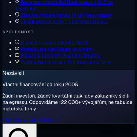
Recenze zákazníků
Hodnoceno 4,6/5 na
Trustpilot
Záruka vrácení peněz
14 dní, bez otázek
Získat podporu
24/7, skuteční inženýři
SPOLEČNOST
O nás
Nezávislí od roku 2008
Kontaktujte nás
Spojte se s námi
Program pro firmy
Růst na Cloudzy
Vzdělávací program
Pro výzkum a týmy
Nezávislí
Vlastní financování od roku 2008
Žádní investoři, žádný kvartální tlak, aby zákazníky šidili
na egressu. Odpovídáme 122 000+ vývojářům, ne tabulce
mateřské firmy.
Přečtěte si náš příběh →