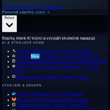
Vyzkoušejte zdarma na 1 hodinu →
Porovnat všechny plány →
Řešení
Stacky, které AI tvůrci a vývojáři skutečně nasazují.
AI A STROJOVÉ UČENÍ
AI VPS
Předinstalovaný PyTorch a CUDA
Ollama
New
Spouštějte LLM na vlastním VPS
Jupyter Notebooks
Notebooky na vašem serveru
GPU pro Deep Learning
Trénujte na L4, L40S,
H100
Anaconda
Python datový stack, hotovo
VÝVOJÁŘI A DEVOPS
Docker
Kontejnery s root přístupem
GitLab
Git + CI/CD na vlastním serveru
Databáze
Postgres, MySQL, MongoDB