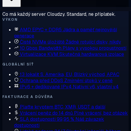
Co má každý server Cloudzy. Standard, ne příplatek.
VÝKON
AMD EPYC + DDR5
Jádra a paměť nejnovější
generace
Čisté NVMe úložiště
Žádné rotující disky, nikdy
10 Gbps Bandwidth
Plány s vysokou propustností
Virtualizace KVM
Skutečná hardwarová izolace
GLOBÁLNÍ SÍŤ
13 lokalit
S. Amerika, EU, Blízký východ, APAC
Ochrana před DDoS
Zmírnění útoků v ceně
IPv6 + dedikované IPv4
Nativní v6, vlastní v4
FAKTURACE A DŮVĚRA
Plaťte kryptem
BTC, XMR, USDT a další
Vrácení peněz do 14 dnů
Plné vrácení, bez otázek
SLA dostupnosti 99,95 %
Náš závazek
dostupnosti