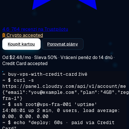
4.6
· 764 recenzí na Trustpilotu
₿
Crypto accepted
Koupit kartou
Porovnat plány
Od
$2.48/mo
· Sleva 50% · Vrácení peněz do 14 dnů ·
Credit Card accepted
~ buy-vps-with-credit-card
živě
~ $
curl -s
https://panel.cloudzy.com/api/v1/account/me
{"email":"you@example.com","plan":"4GB","reg
fra-1"}
~ $
ssh root@vps-fra-001 'uptime'
14:08:01 up 2 min, 0 users, load average:
0.00, 0.00, 0.00
~ $
echo "deploy: 60s · paid via Credit
Card"