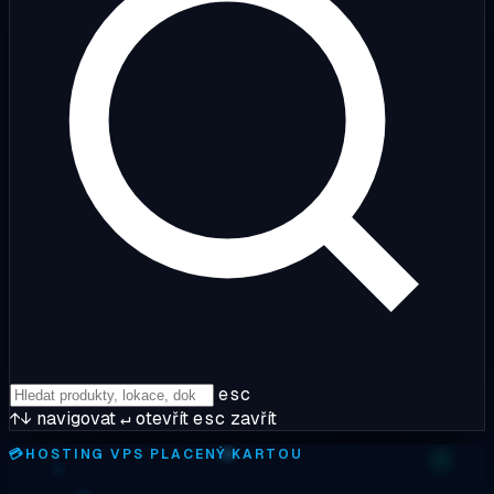
esc
↑↓
navigovat
↵
otevřít
esc
zavřít
💳
HOSTING VPS PLACENÝ KARTOU