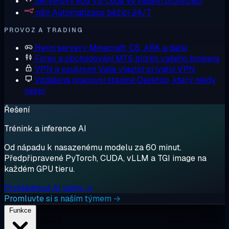
Serverový kód
VS Code ve vašem prohlížeči
n8n
Automatizace běžící 24/7
PROVOZ A TRADING
Herní servery
Minecraft, CS, ARK a další
Forex a obchodování
MT5 blízko vašeho brokera
VPN a soukromí
Vaše vlastní privátní VPN
Vzdálená pracovní stanice
Desktop, který nikdy
nespí
Řešení
Trénink a inference AI
Od nápadu k nasazenému modelu za 60 minut.
Předpřipravené PyTorch, CUDA, vLLM a TGI image na
každém GPU tieru.
Prohlédnout AI úlohy →
Promluvte si s naším týmem →
Funkce