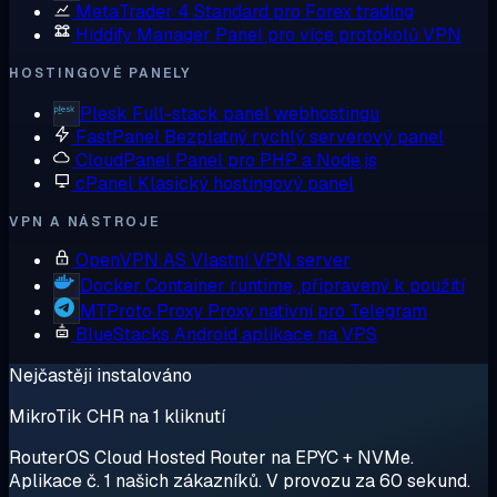
MetaTrader 4
Standard pro Forex trading
Hiddify Manager
Panel pro více protokolů VPN
HOSTINGOVÉ PANELY
Plesk
Full-stack panel webhostingu
FastPanel
Bezplatný rychlý serverový panel
CloudPanel
Panel pro PHP a Node.js
cPanel
Klasický hostingový panel
VPN A NÁSTROJE
OpenVPN AS
Vlastní VPN server
Docker
Container runtime, připravený k použití
MTProto Proxy
Proxy nativní pro Telegram
BlueStacks
Android aplikace na VPS
Nejčastěji instalováno
MikroTik CHR na 1 kliknutí
RouterOS Cloud Hosted Router na EPYC + NVMe.
Aplikace č. 1 našich zákazníků. V provozu za 60 sekund.