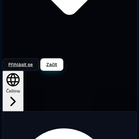
Přihlásit se
Začít
Čeština