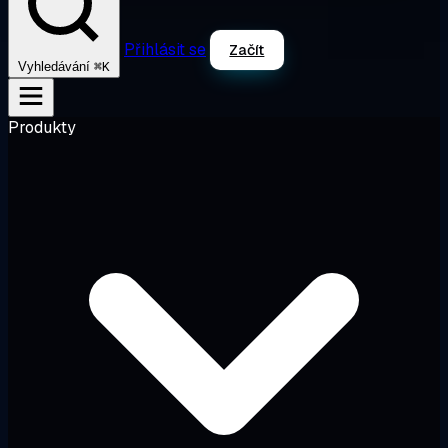
Přihlásit se
Začít
⌘K
Vyhledávání
Produkty