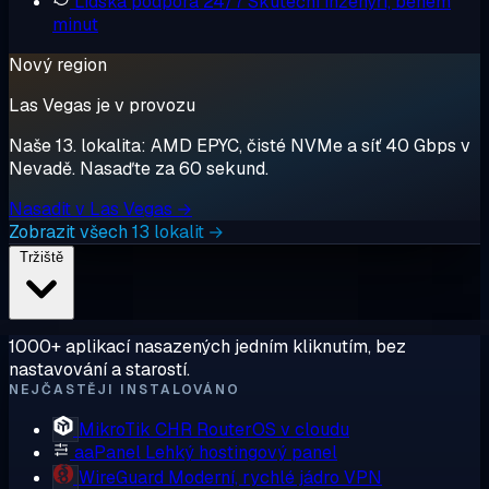
Lidská podpora 24/7
Skuteční inženýři, během
minut
Nový region
Las Vegas je v provozu
Naše 13. lokalita: AMD EPYC, čisté NVMe a síť 40 Gbps v
Nevadě. Nasaďte za 60 sekund.
Nasadit v Las Vegas →
Zobrazit všech 13 lokalit →
Tržiště
1000+ aplikací nasazených jedním kliknutím, bez
nastavování a starostí.
NEJČASTĚJI INSTALOVÁNO
MikroTik CHR
RouterOS v cloudu
aaPanel
Lehký hostingový panel
WireGuard
Moderní, rychlé jádro VPN