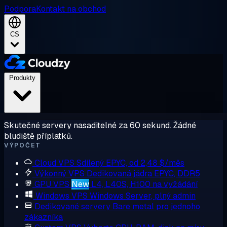
Podpora
Kontakt na obchod
CS
Produkty
Skutečné servery nasaditelné za 60 sekund. Žádné
bludiště příplatků.
VÝPOČET
Cloud VPS
Sdílený EPYC, od 2,48 $/měs
Výkonný VPS
Dedikovaná jádra EPYC, DDR5
GPU VPS
New
L4, L40S, H100 na vyžádání
Windows VPS
Windows Server, plný admin
Dedikované servery
Bare metal pro jednoho
zákazníka