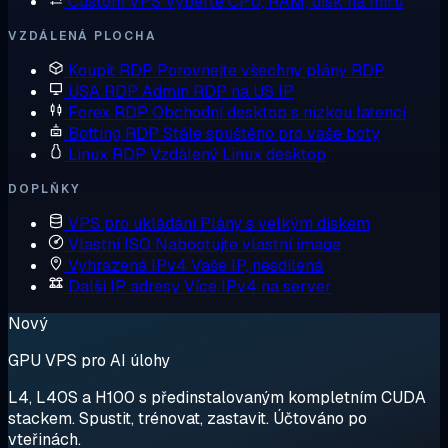
Custom VPS
Vyberte CPU, RAM, disk na míru
VZDÁLENÁ PLOCHA
Koupit RDP
Porovnejte všechny plány RDP
USA RDP
Admin RDP na US IP
Forex RDP
Obchodní desktop s nízkou latencí
Botting RDP
Stále spuštěno pro vaše boty
Linux RDP
Vzdálený Linux desktop
DOPLŇKY
VPS pro ukládání
Plány s velkým diskem
Vlastní ISO
Nabootujte vlastní image
Vyhrazená IPv4
Vaše IP, nesdílená
Další IP adresy
Více IPv4 na server
Nový
GPU VPS pro AI úlohy
L4, L40S a H100 s předinstalovaným kompletním CUDA
stackem. Spustit, trénovat, zastavit. Účtováno po
vteřinách.