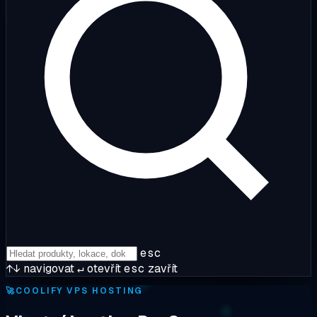
esc
↑↓
navigovat
↵
otevřít
esc
zavřít
🚀
COOLIFY VPS HOSTING