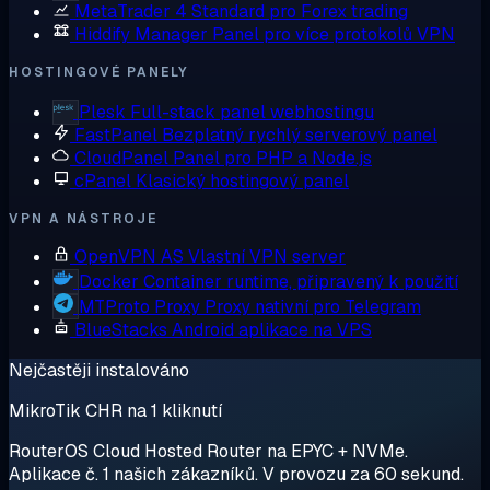
MetaTrader 4
Standard pro Forex trading
Hiddify Manager
Panel pro více protokolů VPN
HOSTINGOVÉ PANELY
Plesk
Full-stack panel webhostingu
FastPanel
Bezplatný rychlý serverový panel
CloudPanel
Panel pro PHP a Node.js
cPanel
Klasický hostingový panel
VPN A NÁSTROJE
OpenVPN AS
Vlastní VPN server
Docker
Container runtime, připravený k použití
MTProto Proxy
Proxy nativní pro Telegram
BlueStacks
Android aplikace na VPS
Nejčastěji instalováno
MikroTik CHR na 1 kliknutí
RouterOS Cloud Hosted Router na EPYC + NVMe.
Aplikace č. 1 našich zákazníků. V provozu za 60 sekund.