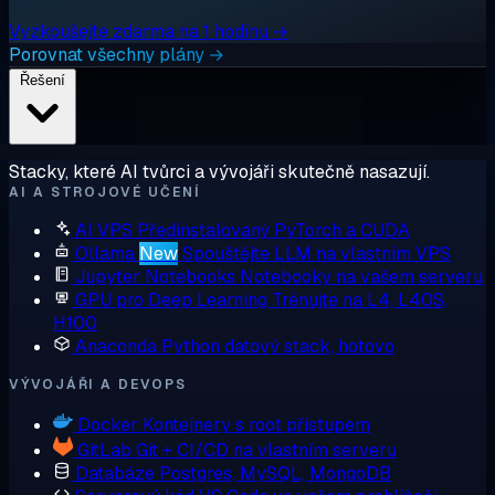
Vyzkoušejte zdarma na 1 hodinu →
Porovnat všechny plány →
Řešení
Stacky, které AI tvůrci a vývojáři skutečně nasazují.
AI A STROJOVÉ UČENÍ
AI VPS
Předinstalovaný PyTorch a CUDA
Ollama
New
Spouštějte LLM na vlastním VPS
Jupyter Notebooks
Notebooky na vašem serveru
GPU pro Deep Learning
Trénujte na L4, L40S,
H100
Anaconda
Python datový stack, hotovo
VÝVOJÁŘI A DEVOPS
Docker
Kontejnery s root přístupem
GitLab
Git + CI/CD na vlastním serveru
Databáze
Postgres, MySQL, MongoDB