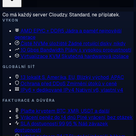
Co má každý server Cloudzy. Standard, ne příplatek.
VÝKON
AMD EPYC + DDR5
Jádra a paměť nejnovější
generace
Čisté NVMe úložiště
Žádné rotující disky, nikdy
10 Gbps Bandwidth
Plány s vysokou propustností
Virtualizace KVM
Skutečná hardwarová izolace
GLOBÁLNÍ SÍŤ
13 lokalit
S. Amerika, EU, Blízký východ, APAC
Ochrana před DDoS
Zmírnění útoků v ceně
IPv6 + dedikované IPv4
Nativní v6, vlastní v4
FAKTURACE A DŮVĚRA
Plaťte kryptem
BTC, XMR, USDT a další
Vrácení peněz do 14 dnů
Plné vrácení, bez otázek
SLA dostupnosti 99,95 %
Náš závazek
dostupnosti