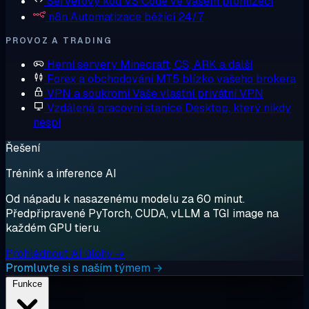
Serverový kód
VS Code ve vašem prohlížeči
n8n
Automatizace běžící 24/7
PROVOZ A TRADING
Herní servery
Minecraft, CS, ARK a další
Forex a obchodování
MT5 blízko vašeho brokera
VPN a soukromí
Vaše vlastní privátní VPN
Vzdálená pracovní stanice
Desktop, který nikdy
nespí
Řešení
Trénink a inference AI
Od nápadu k nasazenému modelu za 60 minut.
Předpřipravené PyTorch, CUDA, vLLM a TGI image na
každém GPU tieru.
Prohlédnout AI úlohy →
Promluvte si s naším týmem →
Funkce