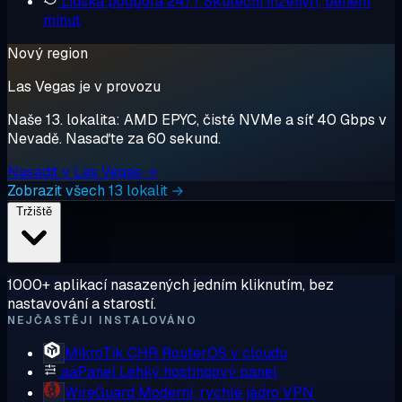
Lidská podpora 24/7
Skuteční inženýři, během
minut
Nový region
Las Vegas je v provozu
Naše 13. lokalita: AMD EPYC, čisté NVMe a síť 40 Gbps v
Nevadě. Nasaďte za 60 sekund.
Nasadit v Las Vegas →
Zobrazit všech 13 lokalit →
Tržiště
1000+ aplikací nasazených jedním kliknutím, bez
nastavování a starostí.
NEJČASTĚJI INSTALOVÁNO
MikroTik CHR
RouterOS v cloudu
aaPanel
Lehký hostingový panel
WireGuard
Moderní, rychlé jádro VPN