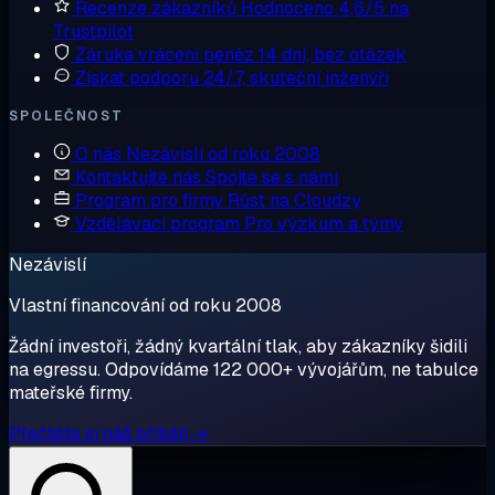
Recenze zákazníků
Hodnoceno 4,6/5 na
Trustpilot
Záruka vrácení peněz
14 dní, bez otázek
Získat podporu
24/7, skuteční inženýři
SPOLEČNOST
O nás
Nezávislí od roku 2008
Kontaktujte nás
Spojte se s námi
Program pro firmy
Růst na Cloudzy
Vzdělávací program
Pro výzkum a týmy
Nezávislí
Vlastní financování od roku 2008
Žádní investoři, žádný kvartální tlak, aby zákazníky šidili
na egressu. Odpovídáme 122 000+ vývojářům, ne tabulce
mateřské firmy.
Přečtěte si náš příběh →