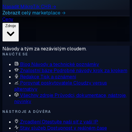
Nasadit MikroTik CHR →
Zobrazit celý marketplace →
Ceny
Zdroje
Návody a tým za nezávislým cloudem.
NAUČTE SE
Blog
Návody a technické poznámky
Znalostní báze
Podrobné návody krok za krokem
Redakce
Tisk a oznámení
Porovnat poskytovatele
Cloudzy versus
alternativy
Všechny zdroje
Průvodci, dokumentace, nástroje,
novinky
NÁSTROJE A DŮVĚRA
Zrcadlení
Otestujte naši síť z vaší IP
Stav služeb
Dostupnost v reálném čase