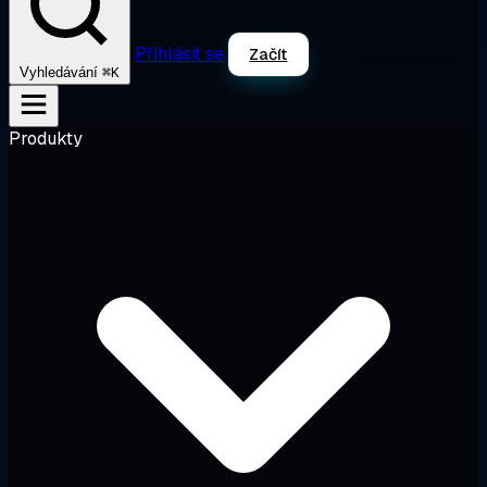
Přihlásit se
Začít
⌘K
Vyhledávání
Produkty