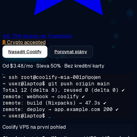
4.6
· 764 recenzí na Trustpilotu
₿
Crypto accepted
Nasadit Coolify
Porovnat plány
Od
$3.48/mo
· Sleva 50% · Bez kreditní karty
~ ssh root@coolify-mia-001
připojen
~ user@laptop$
git push origin main
Total 12 (delta 8), reused 0 (delta 0) ✔
remote: webhook → coolify ✔
remote: build (Nixpacks) → 47.3s ✔
remote: deploy → app.example.com 200 ✔
~ user@laptop$
_
Coolify VPS na první pohled