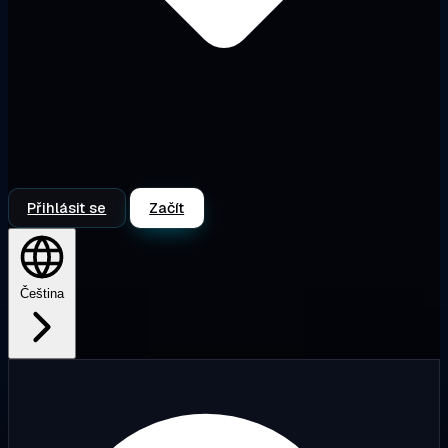
Přihlásit se
Začít
Čeština