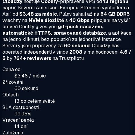
Cloudzy
hostuje
Coolify
-připravené VPS od
13 regionů
napříč Severní Amerikou, Evropou, Středním východem a
Asií, od
$3.48 za měsíc
. Plány sahají až na
64 GB DDR5
,
všechny na
NVMe úložiště
s
40 Gbps
připojení na vyšší
úroveň Coolify gives you
git-push nasazení,
automatické HTTPS, spravované databáze
, a aplikace
na jedno kliknutí, bez poplatků za jednotlivé instance.
Servery jsou připraveny za
60 sekund
. Cloudzy has
operated independently since
2008
a má hodnocení
4.6 /
5
by
764+ reviewers
na Trustpilotu.
Cena od
$3.48 / měsíc
Zřizování
60 sekund
Oblasti
13 po celém světě
SLA dostupnosti
99.95%
Vrácení peněz
14 dní
Založeno