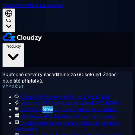
Podpora
Kontakt na obchod
CS
Produkty
Skutečné servery nasaditelné za 60 sekund. Žádné
bludiště příplatků.
VÝPOČET
Cloud VPS
Sdílený EPYC, od 2,48 $/měs
Výkonný VPS
Dedikovaná jádra EPYC, DDR5
GPU VPS
New
L4, L40S, H100 na vyžádání
Windows VPS
Windows Server, plný admin
Dedikované servery
Bare metal pro jednoho
zákazníka