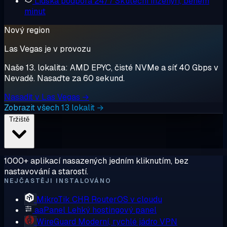
Lidská podpora 24/7
Skuteční inženýři, během
minut
Nový region
Las Vegas je v provozu
Naše 13. lokalita: AMD EPYC, čisté NVMe a síť 40 Gbps v
Nevadě. Nasaďte za 60 sekund.
Nasadit v Las Vegas →
Zobrazit všech 13 lokalit →
Tržiště
1000+ aplikací nasazených jedním kliknutím, bez
nastavování a starostí.
NEJČASTĚJI INSTALOVÁNO
MikroTik CHR
RouterOS v cloudu
aaPanel
Lehký hostingový panel
WireGuard
Moderní, rychlé jádro VPN