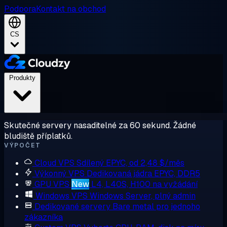
Podpora
Kontakt na obchod
CS
Produkty
Skutečné servery nasaditelné za 60 sekund. Žádné
bludiště příplatků.
VÝPOČET
Cloud VPS
Sdílený EPYC, od 2,48 $/měs
Výkonný VPS
Dedikovaná jádra EPYC, DDR5
GPU VPS
New
L4, L40S, H100 na vyžádání
Windows VPS
Windows Server, plný admin
Dedikované servery
Bare metal pro jednoho
zákazníka