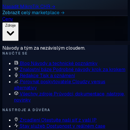
Nasadit MikroTik CHR →
Zobrazit celý marketplace →
Ceny
Zdroje
Návody a tým za nezávislým cloudem.
NAUČTE SE
Blog
Návody a technické poznámky
Znalostní báze
Podrobné návody krok za krokem
Redakce
Tisk a oznámení
Porovnat poskytovatele
Cloudzy versus
alternativy
Všechny zdroje
Průvodci, dokumentace, nástroje,
novinky
NÁSTROJE A DŮVĚRA
Zrcadlení
Otestujte naši síť z vaší IP
Stav služeb
Dostupnost v reálném čase