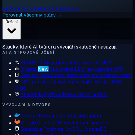
Vyzkoušejte zdarma na 1 hodinu →
Porovnat všechny plány →
Řešení
Stacky, které AI tvůrci a vývojáři skutečně nasazují.
AI A STROJOVÉ UČENÍ
AI VPS
Předinstalovaný PyTorch a CUDA
Ollama
New
Spouštějte LLM na vlastním VPS
Jupyter Notebooks
Notebooky na vašem serveru
GPU pro Deep Learning
Trénujte na L4, L40S,
H100
Anaconda
Python datový stack, hotovo
VÝVOJÁŘI A DEVOPS
Docker
Kontejnery s root přístupem
GitLab
Git + CI/CD na vlastním serveru
Databáze
Postgres, MySQL, MongoDB