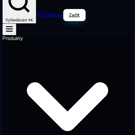
Přihlásit se
Začít
⌘K
Vyhledávání
Produkty