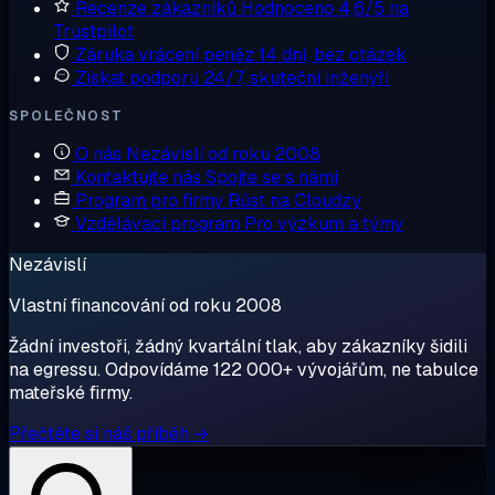
Recenze zákazníků
Hodnoceno 4,6/5 na
Trustpilot
Záruka vrácení peněz
14 dní, bez otázek
Získat podporu
24/7, skuteční inženýři
SPOLEČNOST
O nás
Nezávislí od roku 2008
Kontaktujte nás
Spojte se s námi
Program pro firmy
Růst na Cloudzy
Vzdělávací program
Pro výzkum a týmy
Nezávislí
Vlastní financování od roku 2008
Žádní investoři, žádný kvartální tlak, aby zákazníky šidili
na egressu. Odpovídáme 122 000+ vývojářům, ne tabulce
mateřské firmy.
Přečtěte si náš příběh →