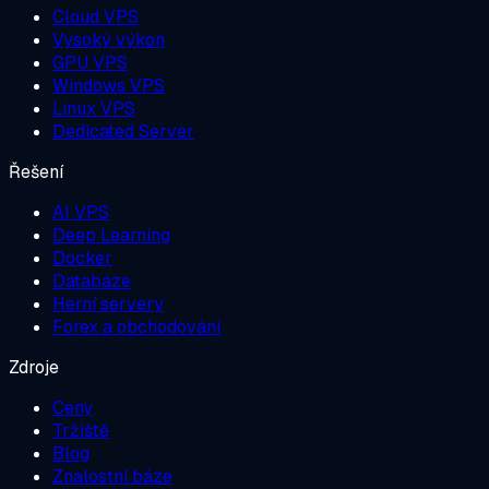
Cloud VPS
Vysoký výkon
GPU VPS
Windows VPS
Linux VPS
Dedicated Server
Řešení
AI VPS
Deep Learning
Docker
Databáze
Herní servery
Forex a obchodování
Zdroje
Ceny
Tržiště
Blog
Znalostní báze