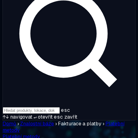
esc
↑↓
navigovat
↵
otevřít
esc
zavřít
Domů
›
Znalostní báze
›
Fakturace a platby
›
Platební
metody
Platební metody