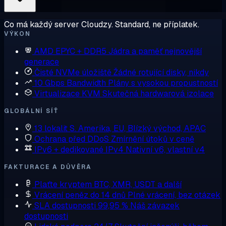
Co má každý server Cloudzy. Standard, ne příplatek.
VÝKON
AMD EPYC + DDR5
Jádra a paměť nejnovější
generace
Čisté NVMe úložiště
Žádné rotující disky, nikdy
10 Gbps Bandwidth
Plány s vysokou propustností
Virtualizace KVM
Skutečná hardwarová izolace
GLOBÁLNÍ SÍŤ
13 lokalit
S. Amerika, EU, Blízký východ, APAC
Ochrana před DDoS
Zmírnění útoků v ceně
IPv6 + dedikované IPv4
Nativní v6, vlastní v4
FAKTURACE A DŮVĚRA
Plaťte kryptem
BTC, XMR, USDT a další
Vrácení peněz do 14 dnů
Plné vrácení, bez otázek
SLA dostupnosti 99,95 %
Náš závazek
dostupnosti