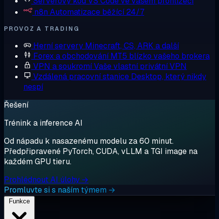
Serverový kód
VS Code ve vašem prohlížeči
n8n
Automatizace běžící 24/7
PROVOZ A TRADING
Herní servery
Minecraft, CS, ARK a další
Forex a obchodování
MT5 blízko vašeho brokera
VPN a soukromí
Vaše vlastní privátní VPN
Vzdálená pracovní stanice
Desktop, který nikdy
nespí
Řešení
Trénink a inference AI
Od nápadu k nasazenému modelu za 60 minut.
Předpřipravené PyTorch, CUDA, vLLM a TGI image na
každém GPU tieru.
Prohlédnout AI úlohy →
Promluvte si s naším týmem →
Funkce