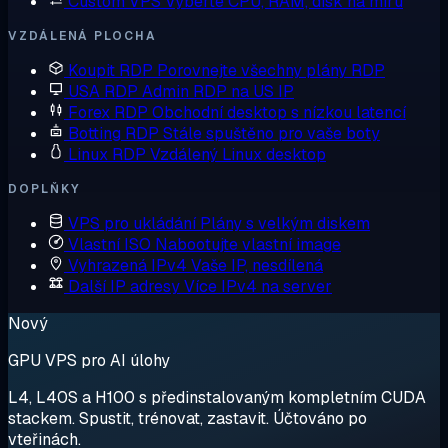
Custom VPS
Vyberte CPU, RAM, disk na míru
VZDÁLENÁ PLOCHA
Koupit RDP
Porovnejte všechny plány RDP
USA RDP
Admin RDP na US IP
Forex RDP
Obchodní desktop s nízkou latencí
Botting RDP
Stále spuštěno pro vaše boty
Linux RDP
Vzdálený Linux desktop
DOPLŇKY
VPS pro ukládání
Plány s velkým diskem
Vlastní ISO
Nabootujte vlastní image
Vyhrazená IPv4
Vaše IP, nesdílená
Další IP adresy
Více IPv4 na server
Nový
GPU VPS pro AI úlohy
L4, L40S a H100 s předinstalovaným kompletním CUDA
stackem. Spustit, trénovat, zastavit. Účtováno po
vteřinách.