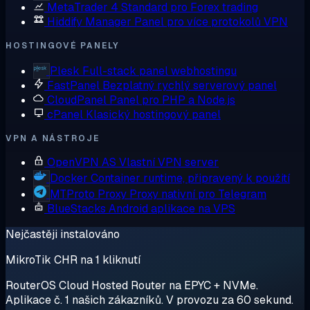
MetaTrader 4
Standard pro Forex trading
Hiddify Manager
Panel pro více protokolů VPN
HOSTINGOVÉ PANELY
Plesk
Full-stack panel webhostingu
FastPanel
Bezplatný rychlý serverový panel
CloudPanel
Panel pro PHP a Node.js
cPanel
Klasický hostingový panel
VPN A NÁSTROJE
OpenVPN AS
Vlastní VPN server
Docker
Container runtime, připravený k použití
MTProto Proxy
Proxy nativní pro Telegram
BlueStacks
Android aplikace na VPS
Nejčastěji instalováno
MikroTik CHR na 1 kliknutí
RouterOS Cloud Hosted Router na EPYC + NVMe.
Aplikace č. 1 našich zákazníků. V provozu za 60 sekund.