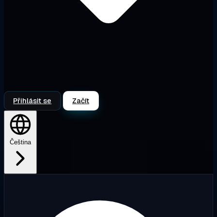
Přihlásit se
Začít
Čeština