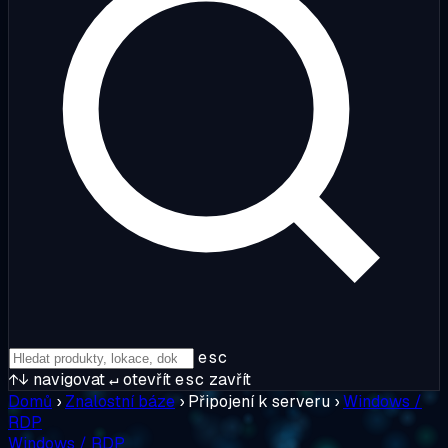
esc
↑↓
navigovat
↵
otevřít
esc
zavřít
Domů
›
Znalostní báze
›
Připojení k serveru
›
Windows /
RDP
Windows / RDP