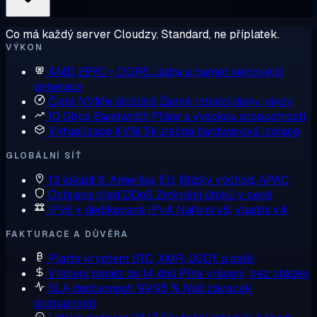
Co má každý server Cloudzy. Standard, ne příplatek.
VÝKON
AMD EPYC + DDR5
Jádra a paměť nejnovější
generace
Čisté NVMe úložiště
Žádné rotující disky, nikdy
10 Gbps Bandwidth
Plány s vysokou propustností
Virtualizace KVM
Skutečná hardwarová izolace
GLOBÁLNÍ SÍŤ
13 lokalit
S. Amerika, EU, Blízký východ, APAC
Ochrana před DDoS
Zmírnění útoků v ceně
IPv6 + dedikované IPv4
Nativní v6, vlastní v4
FAKTURACE A DŮVĚRA
Plaťte kryptem
BTC, XMR, USDT a další
Vrácení peněz do 14 dnů
Plné vrácení, bez otázek
SLA dostupnosti 99,95 %
Náš závazek
dostupnosti