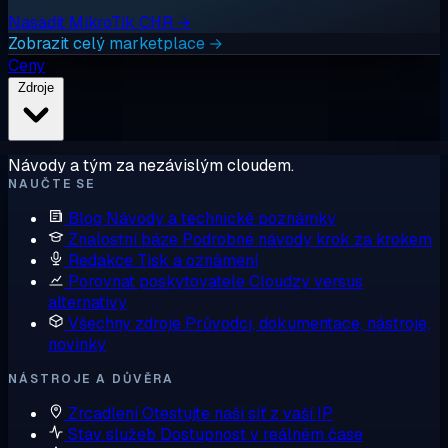
Nasadit MikroTik CHR →
Zobrazit celý marketplace →
Ceny
Zdroje
Návody a tým za nezávislým cloudem.
NAUČTE SE
Blog
Návody a technické poznámky
Znalostní báze
Podrobné návody krok za krokem
Redakce
Tisk a oznámení
Porovnat poskytovatele
Cloudzy versus
alternativy
Všechny zdroje
Průvodci, dokumentace, nástroje,
novinky
NÁSTROJE A DŮVĚRA
Zrcadlení
Otestujte naši síť z vaší IP
Stav služeb
Dostupnost v reálném čase