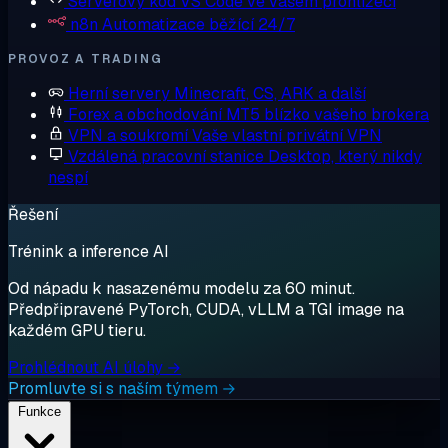
Serverový kód
VS Code ve vašem prohlížeči
n8n
Automatizace běžící 24/7
PROVOZ A TRADING
Herní servery
Minecraft, CS, ARK a další
Forex a obchodování
MT5 blízko vašeho brokera
VPN a soukromí
Vaše vlastní privátní VPN
Vzdálená pracovní stanice
Desktop, který nikdy
nespí
Řešení
Trénink a inference AI
Od nápadu k nasazenému modelu za 60 minut.
Předpřipravené PyTorch, CUDA, vLLM a TGI image na
každém GPU tieru.
Prohlédnout AI úlohy →
Promluvte si s naším týmem →
Funkce