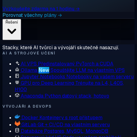
Vyzkoušejte zdarma na 1 hodinu →
Porovnat všechny plány →
Řešení
Stacky, které AI tvůrci a vývojáři skutečně nasazují.
AI A STROJOVÉ UČENÍ
AI VPS
Předinstalovaný PyTorch a CUDA
Ollama
New
Spouštějte LLM na vlastním VPS
Jupyter Notebooks
Notebooky na vašem serveru
GPU pro Deep Learning
Trénujte na L4, L40S,
H100
Anaconda
Python datový stack, hotovo
VÝVOJÁŘI A DEVOPS
Docker
Kontejnery s root přístupem
GitLab
Git + CI/CD na vlastním serveru
Databáze
Postgres, MySQL, MongoDB