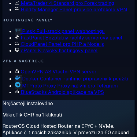
MetaTrader 4
Standard pro Forex trading
Hiddify Manager
Panel pro více protokolů VPN
HOSTINGOVÉ PANELY
Plesk
Full-stack panel webhostingu
FastPanel
Bezplatný rychlý serverový panel
CloudPanel
Panel pro PHP a Node.js
cPanel
Klasický hostingový panel
VPN A NÁSTROJE
OpenVPN AS
Vlastní VPN server
Docker
Container runtime, připravený k použití
MTProto Proxy
Proxy nativní pro Telegram
BlueStacks
Android aplikace na VPS
Nejčastěji instalováno
MikroTik CHR na 1 kliknutí
RouterOS Cloud Hosted Router na EPYC + NVMe.
Aplikace č. 1 našich zákazníků. V provozu za 60 sekund.