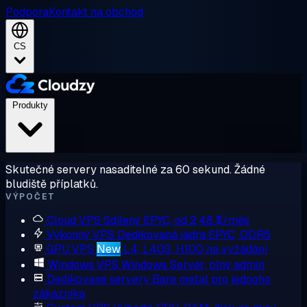
Podpora
Kontakt na obchod
CS
Produkty
Skutečné servery nasaditelné za 60 sekund. Žádné
bludiště příplatků.
VÝPOČET
Cloud VPS
Sdílený EPYC, od 2,48 $/měs
Výkonný VPS
Dedikovaná jádra EPYC, DDR5
GPU VPS
New
L4, L40S, H100 na vyžádání
Windows VPS
Windows Server, plný admin
Dedikované servery
Bare metal pro jednoho
zákazníka