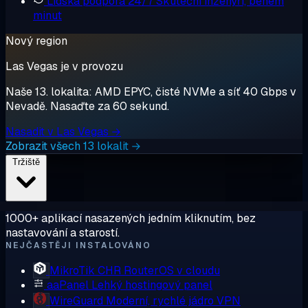
Lidská podpora 24/7
Skuteční inženýři, během
minut
Nový region
Las Vegas je v provozu
Naše 13. lokalita: AMD EPYC, čisté NVMe a síť 40 Gbps v
Nevadě. Nasaďte za 60 sekund.
Nasadit v Las Vegas →
Zobrazit všech 13 lokalit →
Tržiště
1000+ aplikací nasazených jedním kliknutím, bez
nastavování a starostí.
NEJČASTĚJI INSTALOVÁNO
MikroTik CHR
RouterOS v cloudu
aaPanel
Lehký hostingový panel
WireGuard
Moderní, rychlé jádro VPN