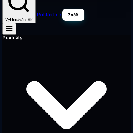
Přihlásit se
Začít
⌘K
Vyhledávání
Produkty