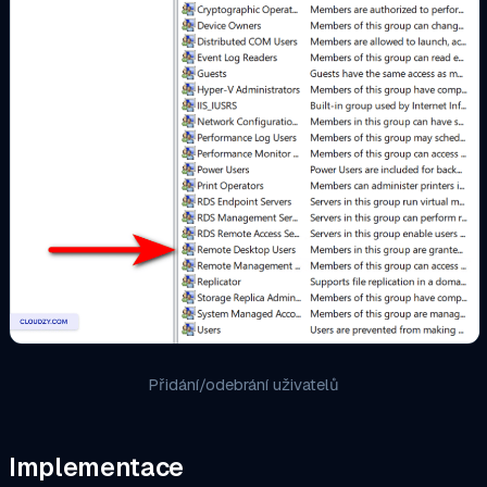
Přidání/odebrání uživatelů
Implementace