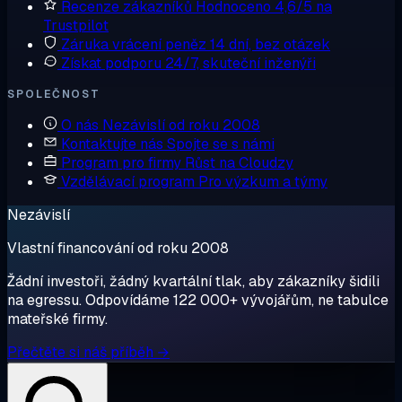
Recenze zákazníků
Hodnoceno 4,6/5 na
Trustpilot
Záruka vrácení peněz
14 dní, bez otázek
Získat podporu
24/7, skuteční inženýři
SPOLEČNOST
O nás
Nezávislí od roku 2008
Kontaktujte nás
Spojte se s námi
Program pro firmy
Růst na Cloudzy
Vzdělávací program
Pro výzkum a týmy
Nezávislí
Vlastní financování od roku 2008
Žádní investoři, žádný kvartální tlak, aby zákazníky šidili
na egressu. Odpovídáme 122 000+ vývojářům, ne tabulce
mateřské firmy.
Přečtěte si náš příběh →