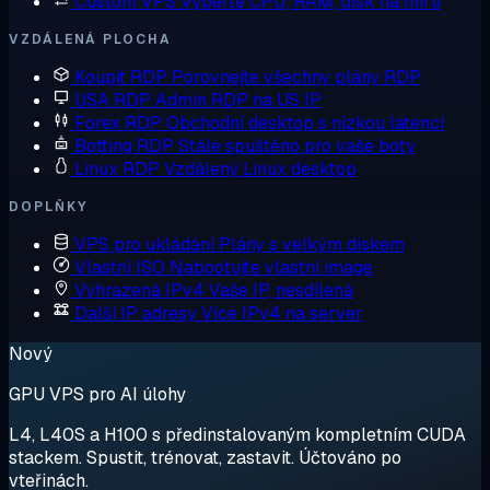
Custom VPS
Vyberte CPU, RAM, disk na míru
VZDÁLENÁ PLOCHA
Koupit RDP
Porovnejte všechny plány RDP
USA RDP
Admin RDP na US IP
Forex RDP
Obchodní desktop s nízkou latencí
Botting RDP
Stále spuštěno pro vaše boty
Linux RDP
Vzdálený Linux desktop
DOPLŇKY
VPS pro ukládání
Plány s velkým diskem
Vlastní ISO
Nabootujte vlastní image
Vyhrazená IPv4
Vaše IP, nesdílená
Další IP adresy
Více IPv4 na server
Nový
GPU VPS pro AI úlohy
L4, L40S a H100 s předinstalovaným kompletním CUDA
stackem. Spustit, trénovat, zastavit. Účtováno po
vteřinách.