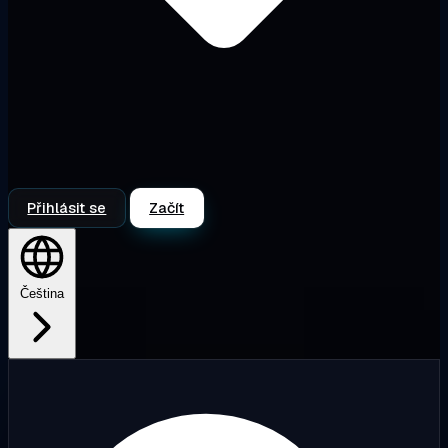
Přihlásit se
Začít
Čeština