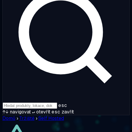
esc
↑↓
navigovat
↵
otevřít
esc
zavřít
Domů
›
Tržiště
›
Self Hosted