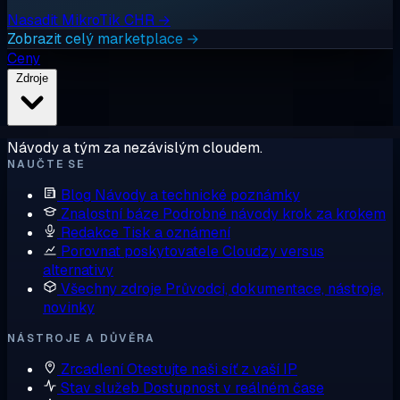
Nasadit MikroTik CHR →
Zobrazit celý marketplace →
Ceny
Zdroje
Návody a tým za nezávislým cloudem.
NAUČTE SE
Blog
Návody a technické poznámky
Znalostní báze
Podrobné návody krok za krokem
Redakce
Tisk a oznámení
Porovnat poskytovatele
Cloudzy versus
alternativy
Všechny zdroje
Průvodci, dokumentace, nástroje,
novinky
NÁSTROJE A DŮVĚRA
Zrcadlení
Otestujte naši síť z vaší IP
Stav služeb
Dostupnost v reálném čase