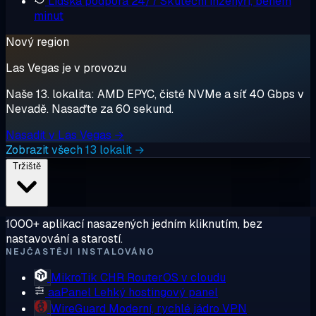
Lidská podpora 24/7
Skuteční inženýři, během
minut
Nový region
Las Vegas je v provozu
Naše 13. lokalita: AMD EPYC, čisté NVMe a síť 40 Gbps v
Nevadě. Nasaďte za 60 sekund.
Nasadit v Las Vegas →
Zobrazit všech 13 lokalit →
Tržiště
1000+ aplikací nasazených jedním kliknutím, bez
nastavování a starostí.
NEJČASTĚJI INSTALOVÁNO
MikroTik CHR
RouterOS v cloudu
aaPanel
Lehký hostingový panel
WireGuard
Moderní, rychlé jádro VPN