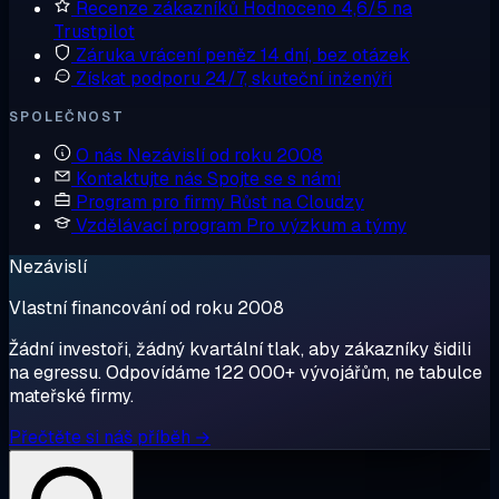
Recenze zákazníků
Hodnoceno 4,6/5 na
Trustpilot
Záruka vrácení peněz
14 dní, bez otázek
Získat podporu
24/7, skuteční inženýři
SPOLEČNOST
O nás
Nezávislí od roku 2008
Kontaktujte nás
Spojte se s námi
Program pro firmy
Růst na Cloudzy
Vzdělávací program
Pro výzkum a týmy
Nezávislí
Vlastní financování od roku 2008
Žádní investoři, žádný kvartální tlak, aby zákazníky šidili
na egressu. Odpovídáme 122 000+ vývojářům, ne tabulce
mateřské firmy.
Přečtěte si náš příběh →