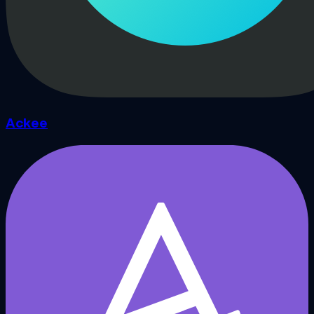
Ackee