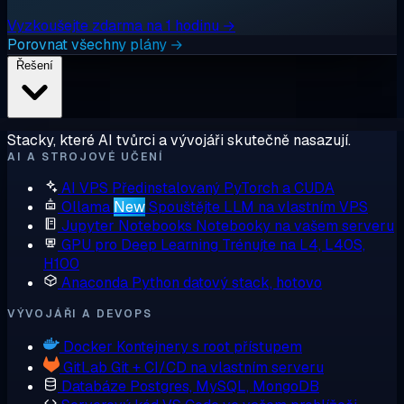
Vyzkoušejte zdarma na 1 hodinu →
Porovnat všechny plány →
Řešení
Stacky, které AI tvůrci a vývojáři skutečně nasazují.
AI A STROJOVÉ UČENÍ
AI VPS
Předinstalovaný PyTorch a CUDA
Ollama
New
Spouštějte LLM na vlastním VPS
Jupyter Notebooks
Notebooky na vašem serveru
GPU pro Deep Learning
Trénujte na L4, L40S,
H100
Anaconda
Python datový stack, hotovo
VÝVOJÁŘI A DEVOPS
Docker
Kontejnery s root přístupem
GitLab
Git + CI/CD na vlastním serveru
Databáze
Postgres, MySQL, MongoDB