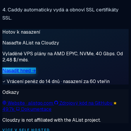
4. Caddy automaticky vydá a obnoví SSL certifikáty
SSL.
Hotov k nasazení
Nasaďte AList na Cloudzy
Vyladěné VPS plány na AMD EPYC, NVMe, 40 Gbps. Od
2,48 $/měs.
Nasadit hned →
Vrácení peněz do 14 dnů · nasazení za 60 vteřin
Odkazy
Website
· alistgo.com
Zdrojový kód na GitHubu
49.7k
Dokumentace
Cloudzy is not affiliated with the AList project.
VÍCE V SELF HOSTED