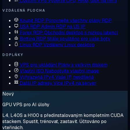
Custom VPS
Vyberte CPU, RAM, disk na míru
VZDÁLENÁ PLOCHA
Koupit RDP
Porovnejte všechny plány RDP
USA RDP
Admin RDP na US IP
Forex RDP
Obchodní desktop s nízkou latencí
Botting RDP
Stále spuštěno pro vaše boty
Linux RDP
Vzdálený Linux desktop
DOPLŇKY
VPS pro ukládání
Plány s velkým diskem
Vlastní ISO
Nabootujte vlastní image
Vyhrazená IPv4
Vaše IP, nesdílená
Další IP adresy
Více IPv4 na server
Nový
GPU VPS pro AI úlohy
L4, L40S a H100 s předinstalovaným kompletním CUDA
stackem. Spustit, trénovat, zastavit. Účtováno po
vteřinách.