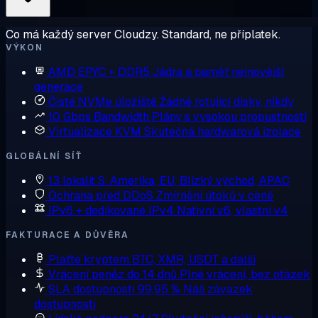
Co má každý server Cloudzy. Standard, ne příplatek.
VÝKON
AMD EPYC + DDR5
Jádra a paměť nejnovější
generace
Čisté NVMe úložiště
Žádné rotující disky, nikdy
10 Gbps Bandwidth
Plány s vysokou propustností
Virtualizace KVM
Skutečná hardwarová izolace
GLOBÁLNÍ SÍŤ
13 lokalit
S. Amerika, EU, Blízký východ, APAC
Ochrana před DDoS
Zmírnění útoků v ceně
IPv6 + dedikované IPv4
Nativní v6, vlastní v4
FAKTURACE A DŮVĚRA
Plaťte kryptem
BTC, XMR, USDT a další
Vrácení peněz do 14 dnů
Plné vrácení, bez otázek
SLA dostupnosti 99,95 %
Náš závazek
dostupnosti