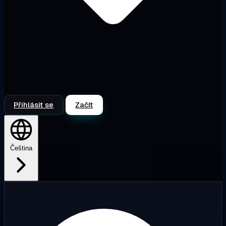
Přihlásit se
Začít
Čeština