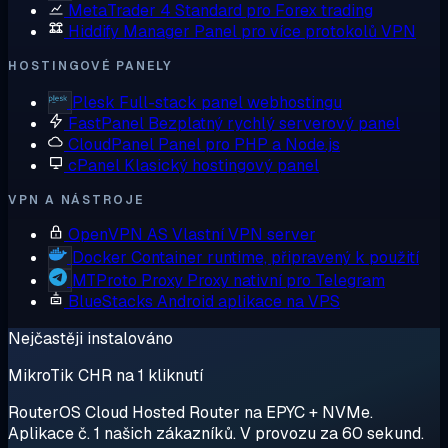
MetaTrader 4
Standard pro Forex trading
Hiddify Manager
Panel pro více protokolů VPN
HOSTINGOVÉ PANELY
Plesk
Full-stack panel webhostingu
FastPanel
Bezplatný rychlý serverový panel
CloudPanel
Panel pro PHP a Node.js
cPanel
Klasický hostingový panel
VPN A NÁSTROJE
OpenVPN AS
Vlastní VPN server
Docker
Container runtime, připravený k použití
MTProto Proxy
Proxy nativní pro Telegram
BlueStacks
Android aplikace na VPS
Nejčastěji instalováno
MikroTik CHR na 1 kliknutí
RouterOS Cloud Hosted Router na EPYC + NVMe.
Aplikace č. 1 našich zákazníků. V provozu za 60 sekund.