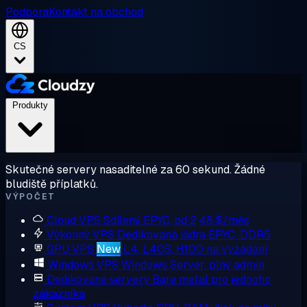
Podpora
Kontakt na obchod
CS
Produkty
Skutečné servery nasaditelné za 60 sekund. Žádné
bludiště příplatků.
VÝPOČET
Cloud VPS
Sdílený EPYC, od 2,48 $/měs
Výkonný VPS
Dedikovaná jádra EPYC, DDR5
GPU VPS
New
L4, L40S, H100 na vyžádání
Windows VPS
Windows Server, plný admin
Dedikované servery
Bare metal pro jednoho
zákazníka