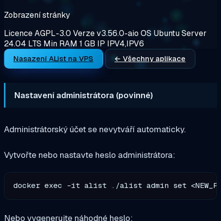
Zobrazení stránky
Licence
AGPL-3.0
Verze
v3.56.0-aio
OS
Ubuntu Server
24.04 LTS
Min RAM
1 GB
IP
IPV4,IPV6
Nasazení AList na VPS
← Všechny aplikace
Nastavení administrátora (povinné)
Administrátorský účet se nevytváří automaticky.
Vytvořte nebo nastavte heslo administrátora:
Nebo vygenerujte náhodné heslo: