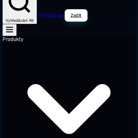
Přihlásit se
Začít
⌘K
Vyhledávání
Produkty