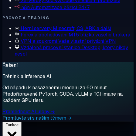
Serverový kód
VS Code ve vašem prohlížeči
n8n
Automatizace běžící 24/7
PROVOZ A TRADING
Herní servery
Minecraft, CS, ARK a další
Forex a obchodování
MT5 blízko vašeho brokera
VPN a soukromí
Vaše vlastní privátní VPN
Vzdálená pracovní stanice
Desktop, který nikdy
nespí
Řešení
Trénink a inference AI
Od nápadu k nasazenému modelu za 60 minut.
Předpřipravené PyTorch, CUDA, vLLM a TGI image na
každém GPU tieru.
Prohlédnout AI úlohy →
Promluvte si s naším týmem →
Funkce