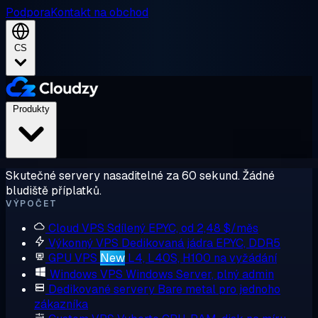
Podpora
Kontakt na obchod
CS
Produkty
Skutečné servery nasaditelné za 60 sekund. Žádné
bludiště příplatků.
VÝPOČET
Cloud VPS
Sdílený EPYC, od 2,48 $/měs
Výkonný VPS
Dedikovaná jádra EPYC, DDR5
GPU VPS
New
L4, L40S, H100 na vyžádání
Windows VPS
Windows Server, plný admin
Dedikované servery
Bare metal pro jednoho
zákazníka