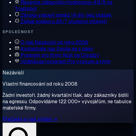
Recenze zákazníků
Hodnoceno 4,6/5 na
Trustpilot
Záruka vrácení peněz
14 dní, bez otázek
Získat podporu
24/7, skuteční inženýři
SPOLEČNOST
O nás
Nezávislí od roku 2008
Kontaktujte nás
Spojte se s námi
Program pro firmy
Růst na Cloudzy
Vzdělávací program
Pro výzkum a týmy
Nezávislí
Vlastní financování od roku 2008
Žádní investoři, žádný kvartální tlak, aby zákazníky šidili
na egressu. Odpovídáme 122 000+ vývojářům, ne tabulce
mateřské firmy.
Přečtěte si náš příběh →