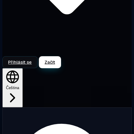
Přihlásit se
Začít
Čeština