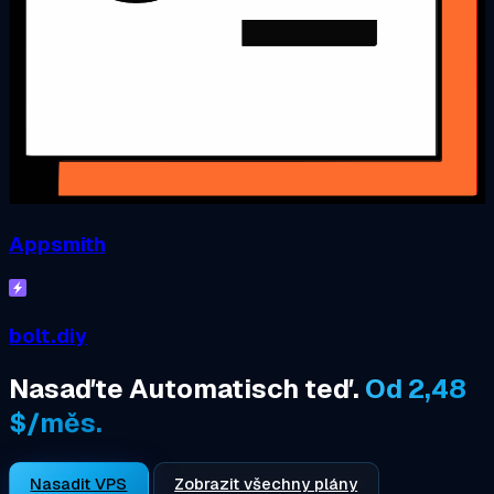
Appsmith
bolt.diy
Nasaďte Automatisch teď.
Od 2,48
$/měs.
Nasadit VPS
Zobrazit všechny plány