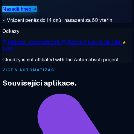
Nasadit hned →
Vrácení peněz do 14 dnů · nasazení za 60 vteřin
Odkazy
Website
· automatisch.io
Zdrojový kód na GitHubu
13.9k
Cloudzy is not affiliated with the Automatisch project.
VÍCE V AUTOMATIZACI
Související aplikace.