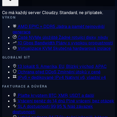
Co má každý server Cloudzy. Standard, ne příplatek.
VÝKON
AMD EPYC + DDR5
Jádra a paměť nejnovější
generace
Čisté NVMe úložiště
Žádné rotující disky, nikdy
10 Gbps Bandwidth
Plány s vysokou propustností
Virtualizace KVM
Skutečná hardwarová izolace
GLOBÁLNÍ SÍŤ
13 lokalit
S. Amerika, EU, Blízký východ, APAC
Ochrana před DDoS
Zmírnění útoků v ceně
IPv6 + dedikované IPv4
Nativní v6, vlastní v4
FAKTURACE A DŮVĚRA
Plaťte kryptem
BTC, XMR, USDT a další
Vrácení peněz do 14 dnů
Plné vrácení, bez otázek
SLA dostupnosti 99,95 %
Náš závazek
dostupnosti