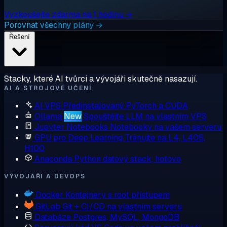
Vyzkoušejte zdarma na 1 hodinu →
Porovnat všechny plány →
Řešení
Stacky, které AI tvůrci a vývojáři skutečně nasazují.
AI A STROJOVÉ UČENÍ
AI VPS
Předinstalovaný PyTorch a CUDA
Ollama
New
Spouštějte LLM na vlastním VPS
Jupyter Notebooks
Notebooky na vašem serveru
GPU pro Deep Learning
Trénujte na L4, L40S,
H100
Anaconda
Python datový stack, hotovo
VÝVOJÁŘI A DEVOPS
Docker
Kontejnery s root přístupem
GitLab
Git + CI/CD na vlastním serveru
Databáze
Postgres, MySQL, MongoDB