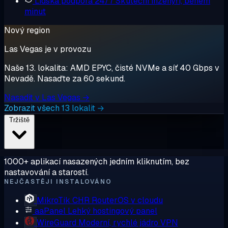
Lidská podpora 24/7
Skuteční inženýři, během
minut
Nový region
Las Vegas je v provozu
Naše 13. lokalita: AMD EPYC, čisté NVMe a síť 40 Gbps v
Nevadě. Nasaďte za 60 sekund.
Nasadit v Las Vegas →
Zobrazit všech 13 lokalit →
Tržiště
1000+ aplikací nasazených jedním kliknutím, bez
nastavování a starostí.
NEJČASTĚJI INSTALOVÁNO
MikroTik CHR
RouterOS v cloudu
aaPanel
Lehký hostingový panel
WireGuard
Moderní, rychlé jádro VPN