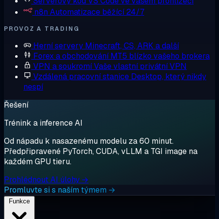
Serverový kód
VS Code ve vašem prohlížeči
n8n
Automatizace běžící 24/7
PROVOZ A TRADING
Herní servery
Minecraft, CS, ARK a další
Forex a obchodování
MT5 blízko vašeho brokera
VPN a soukromí
Vaše vlastní privátní VPN
Vzdálená pracovní stanice
Desktop, který nikdy
nespí
Řešení
Trénink a inference AI
Od nápadu k nasazenému modelu za 60 minut.
Předpřipravené PyTorch, CUDA, vLLM a TGI image na
každém GPU tieru.
Prohlédnout AI úlohy →
Promluvte si s naším týmem →
Funkce