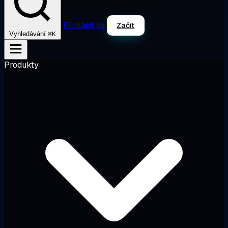
Přihlásit se
Začít
⌘K
Vyhledávání
Produkty