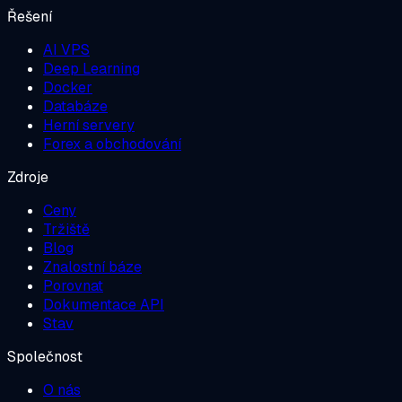
Řešení
AI VPS
Deep Learning
Docker
Databáze
Herní servery
Forex a obchodování
Zdroje
Ceny
Tržiště
Blog
Znalostní báze
Porovnat
Dokumentace API
Stav
Společnost
O nás