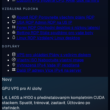
Custom VPS
Vyberte CPU, RAM, disk na míru
VZDÁLENÁ PLOCHA
Koupit RDP
Porovnejte všechny plány RDP
USA RDP
Admin RDP na US IP
Forex RDP
Obchodní desktop s nízkou latencí
Botting RDP
Stále spuštěno pro vaše boty
Linux RDP
Vzdálený Linux desktop
DOPLŇKY
VPS pro ukládání
Plány s velkým diskem
Vlastní ISO
Nabootujte vlastní image
Vyhrazená IPv4
Vaše IP, nesdílená
Další IP adresy
Více IPv4 na server
Nový
GPU VPS pro AI úlohy
L4, L40S a H100 s předinstalovaným kompletním CUDA
stackem. Spustit, trénovat, zastavit. Účtováno po
vteřinách.