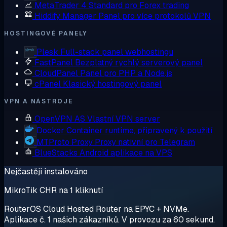
MetaTrader 4
Standard pro Forex trading
Hiddify Manager
Panel pro více protokolů VPN
HOSTINGOVÉ PANELY
Plesk
Full-stack panel webhostingu
FastPanel
Bezplatný rychlý serverový panel
CloudPanel
Panel pro PHP a Node.js
cPanel
Klasický hostingový panel
VPN A NÁSTROJE
OpenVPN AS
Vlastní VPN server
Docker
Container runtime, připravený k použití
MTProto Proxy
Proxy nativní pro Telegram
BlueStacks
Android aplikace na VPS
Nejčastěji instalováno
MikroTik CHR na 1 kliknutí
RouterOS Cloud Hosted Router na EPYC + NVMe.
Aplikace č. 1 našich zákazníků. V provozu za 60 sekund.