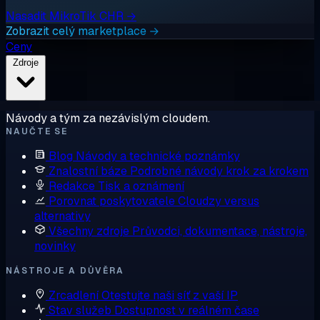
Nasadit MikroTik CHR →
Zobrazit celý marketplace →
Ceny
Zdroje
Návody a tým za nezávislým cloudem.
NAUČTE SE
Blog
Návody a technické poznámky
Znalostní báze
Podrobné návody krok za krokem
Redakce
Tisk a oznámení
Porovnat poskytovatele
Cloudzy versus
alternativy
Všechny zdroje
Průvodci, dokumentace, nástroje,
novinky
NÁSTROJE A DŮVĚRA
Zrcadlení
Otestujte naši síť z vaší IP
Stav služeb
Dostupnost v reálném čase