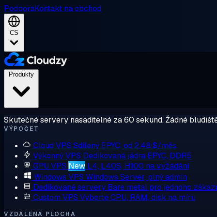
Podpora
Kontakt na obchod
CS
Produkty
Skutečné servery nasaditelné za 60 sekund. Žádné bludiště
VÝPOČET
Cloud VPS
Sdílený EPYC, od 2,48 $/měs
Výkonný VPS
Dedikovaná jádra EPYC, DDR5
GPU VPS
New
L4, L40S, H100 na vyžádání
Windows VPS
Windows Server, plný admin
Dedikované servery
Bare metal pro jednoho zákaz
Custom VPS
Vyberte CPU, RAM, disk na míru
VZDÁLENÁ PLOCHA