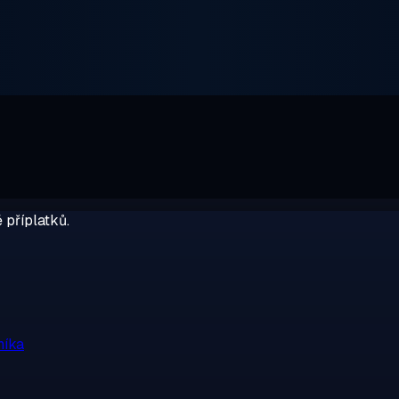
 příplatků.
níka