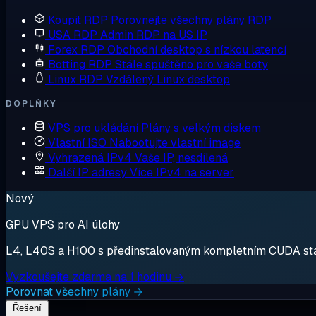
Koupit RDP
Porovnejte všechny plány RDP
USA RDP
Admin RDP na US IP
Forex RDP
Obchodní desktop s nízkou latencí
Botting RDP
Stále spuštěno pro vaše boty
Linux RDP
Vzdálený Linux desktop
DOPLŇKY
VPS pro ukládání
Plány s velkým diskem
Vlastní ISO
Nabootujte vlastní image
Vyhrazená IPv4
Vaše IP, nesdílená
Další IP adresy
Více IPv4 na server
Nový
GPU VPS pro AI úlohy
L4, L40S a H100 s předinstalovaným kompletním CUDA stack
Vyzkoušejte zdarma na 1 hodinu →
Porovnat všechny plány →
Řešení