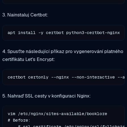
3. Nainstaluj Certbot:
4. Spusťte následující příkaz pro vygenerování platného
certifikátu Let's Encrypt:
certbot certonly --nginx --non-interactive --a
5. Nahraď SSL cesty v konfiguraci Nginx:
vim /etc/nginx/sites-available/booklore

# Before:

    # ssl_certificate /etc/nginx/ssl/fullchain.