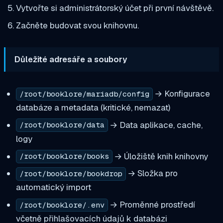
Vytvořte si administrátorský účet při první návštěvě.
Začněte budovat svou knihovnu.
Důležité adresáře a soubory
→ Konfigurace
/root/booklore/mariadb/config
databáze a metadata (kritické, nemazat)
→ Data aplikace, cache,
/root/booklore/data
logy
→ Úložiště knih knihovny
/root/booklore/books
→ Složka pro
/root/booklore/bookdrop
automatický import
→ Proměnné prostředí
/root/booklore/.env
včetně přihlašovacích údajů k databázi