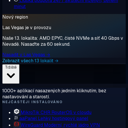
Lidská podpora 24/7
Skuteční inženýři, během
minut
Nový region
Las Vegas je v provozu
Naše 13. lokalita: AMD EPYC, čisté NVMe a síť 40 Gbps v
Nevadě. Nasaďte za 60 sekund.
Nasadit v Las Vegas →
Zobrazit všech 13 lokalit →
Tržiště
1000+ aplikací nasazených jedním kliknutím, bez
nastavování a starostí.
NEJČASTĚJI INSTALOVÁNO
MikroTik CHR
RouterOS v cloudu
aaPanel
Lehký hostingový panel
WireGuard
Moderní, rychlé jádro VPN