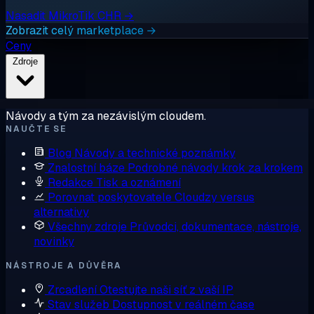
Nasadit MikroTik CHR →
Zobrazit celý marketplace →
Ceny
Zdroje
Návody a tým za nezávislým cloudem.
NAUČTE SE
Blog
Návody a technické poznámky
Znalostní báze
Podrobné návody krok za krokem
Redakce
Tisk a oznámení
Porovnat poskytovatele
Cloudzy versus
alternativy
Všechny zdroje
Průvodci, dokumentace, nástroje,
novinky
NÁSTROJE A DŮVĚRA
Zrcadlení
Otestujte naši síť z vaší IP
Stav služeb
Dostupnost v reálném čase