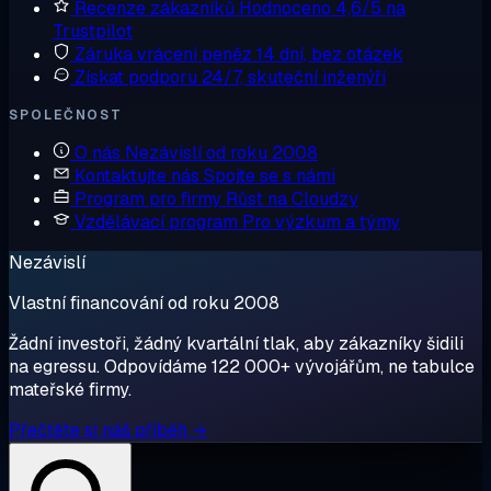
Recenze zákazníků
Hodnoceno 4,6/5 na
Trustpilot
Záruka vrácení peněz
14 dní, bez otázek
Získat podporu
24/7, skuteční inženýři
SPOLEČNOST
O nás
Nezávislí od roku 2008
Kontaktujte nás
Spojte se s námi
Program pro firmy
Růst na Cloudzy
Vzdělávací program
Pro výzkum a týmy
Nezávislí
Vlastní financování od roku 2008
Žádní investoři, žádný kvartální tlak, aby zákazníky šidili
na egressu. Odpovídáme 122 000+ vývojářům, ne tabulce
mateřské firmy.
Přečtěte si náš příběh →