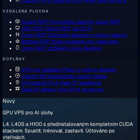
Custom VPS
Vyberte CPU, RAM, disk na míru
VZDÁLENÁ PLOCHA
Koupit RDP
Porovnejte všechny plány RDP
USA RDP
Admin RDP na US IP
Forex RDP
Obchodní desktop s nízkou latencí
Botting RDP
Stále spuštěno pro vaše boty
Linux RDP
Vzdálený Linux desktop
DOPLŇKY
VPS pro ukládání
Plány s velkým diskem
Vlastní ISO
Nabootujte vlastní image
Vyhrazená IPv4
Vaše IP, nesdílená
Další IP adresy
Více IPv4 na server
Nový
GPU VPS pro AI úlohy
L4, L40S a H100 s předinstalovaným kompletním CUDA
stackem. Spustit, trénovat, zastavit. Účtováno po
vteřinách.