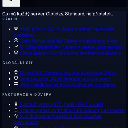
Co má každý server Cloudzy. Standard, ne příplatek.
VÝKON
AMD EPYC + DDR5
Jádra a paměť nejnovější
generace
Čisté NVMe úložiště
Žádné rotující disky, nikdy
10 Gbps Bandwidth
Plány s vysokou propustností
Virtualizace KVM
Skutečná hardwarová izolace
GLOBÁLNÍ SÍŤ
13 lokalit
S. Amerika, EU, Blízký východ, APAC
Ochrana před DDoS
Zmírnění útoků v ceně
IPv6 + dedikované IPv4
Nativní v6, vlastní v4
FAKTURACE A DŮVĚRA
Plaťte kryptem
BTC, XMR, USDT a další
Vrácení peněz do 14 dnů
Plné vrácení, bez otázek
SLA dostupnosti 99,95 %
Náš závazek
dostupnosti