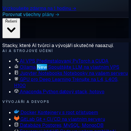
Vyzkoušejte zdarma na 1 hodinu →
Porovnat všechny plány →
Řešení
Stacky, které AI tvůrci a vývojáři skutečně nasazují.
AI A STROJOVÉ UČENÍ
AI VPS
Předinstalovaný PyTorch a CUDA
Ollama
New
Spouštějte LLM na vlastním VPS
Jupyter Notebooks
Notebooky na vašem serveru
GPU pro Deep Learning
Trénujte na L4, L40S,
H100
Anaconda
Python datový stack, hotovo
VÝVOJÁŘI A DEVOPS
Docker
Kontejnery s root přístupem
GitLab
Git + CI/CD na vlastním serveru
Databáze
Postgres, MySQL, MongoDB