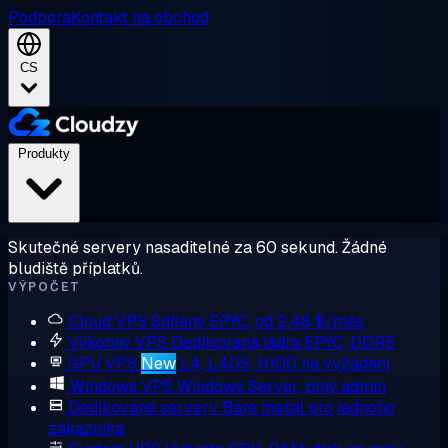
Podpora
Kontakt na obchod
CS
Produkty
Skutečné servery nasaditelné za 60 sekund. Žádné
bludiště příplatků.
VÝPOČET
Cloud VPS
Sdílený EPYC, od 2,48 $/měs
Výkonný VPS
Dedikovaná jádra EPYC, DDR5
GPU VPS
New
L4, L40S, H100 na vyžádání
Windows VPS
Windows Server, plný admin
Dedikované servery
Bare metal pro jednoho
zákazníka