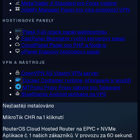
MetaTrader 4
Standard pro Forex trading
Hiddify Manager
Panel pro více protokolů VPN
HOSTINGOVÉ PANELY
Plesk
Full-stack panel webhostingu
FastPanel
Bezplatný rychlý serverový panel
CloudPanel
Panel pro PHP a Node.js
cPanel
Klasický hostingový panel
VPN A NÁSTROJE
OpenVPN AS
Vlastní VPN server
Docker
Container runtime, připravený k použití
MTProto Proxy
Proxy nativní pro Telegram
BlueStacks
Android aplikace na VPS
Nejčastěji instalováno
MikroTik CHR na 1 kliknutí
RouterOS Cloud Hosted Router na EPYC + NVMe.
Aplikace č. 1 našich zákazníků. V provozu za 60 sekund.