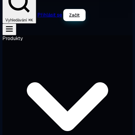
Přihlásit se
Začít
⌘K
Vyhledávání
Produkty