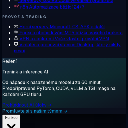
Serverový kód
VS Code ve vašem prohlížeči
n8n
Automatizace běžící 24/7
PROVOZ A TRADING
Herní servery
Minecraft, CS, ARK a další
Forex a obchodování
MT5 blízko vašeho brokera
VPN a soukromí
Vaše vlastní privátní VPN
Vzdálená pracovní stanice
Desktop, který nikdy
nespí
Řešení
Trénink a inference AI
Od nápadu k nasazenému modelu za 60 minut.
Předpřipravené PyTorch, CUDA, vLLM a TGI image na
každém GPU tieru.
Prohlédnout AI úlohy →
Promluvte si s naším týmem →
Funkce