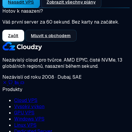
Nasadit VPS
Zobrazit všechny plány
Hotov k nasazení?
Váš první server za 60 sekund. Bez karty na začátek.
Začít
Mluvit s obchodem
Nezávislý cloud pro tvůrce.
AMD EPYC, čisté NVMe, 13
globálních regionů, nasazení během sekund.
Nezávislí od roku 2008 · Dubaj, SAE
Produkty
Cloud VPS
Vysoký výkon
GPU VPS
Windows VPS
Linux VPS
Dedicated Server