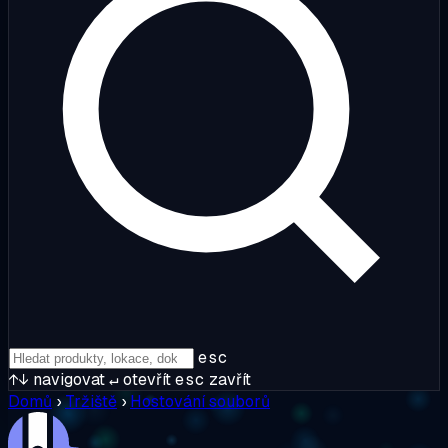
esc
↑↓
navigovat
↵
otevřít
esc
zavřít
Domů
›
Tržiště
›
Hostování souborů