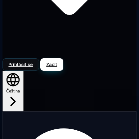
Přihlásit se
Začít
Čeština