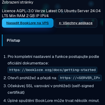
Zobrazení stránky
Licence
AGPL-3.0
Verze
Latest
OS
Ubuntu Server 24.04
LTS
Min RAM
2 GB
IP
IPV4
Nasadit BookLore na VPS
← Všechny aplikace
Přístup
Pro kompletní nastavení a funkce postupujte podle
oficiální dokumentace:
https://booklore.org/docs/getting-started
Otevři prohlížeč a přejdi na:
https://<SERVER_IP>
Očekávej SSL varování v prohlížeči (self-signed
certifikát)
Úplné spuštění BookLore může trvat několik minut.