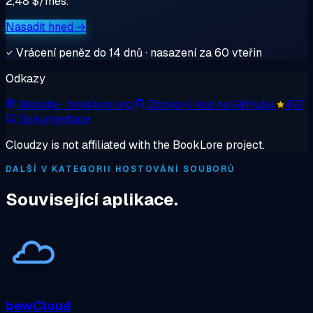
2,48 $/měs.
Nasadit hned →
Vrácení peněz do 14 dnů · nasazení za 60 vteřin
Odkazy
Website
· booklore.org
Zdrojový kód na GitHubu
497
Dokumentace
Cloudzy is not affiliated with the BookLore project.
DALŠÍ V KATEGORII HOSTOVÁNÍ SOUBORŮ
Související aplikace.
bewCloud