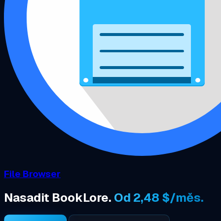
File Browser
Nasadit BookLore.
Od 2,48 $/měs.