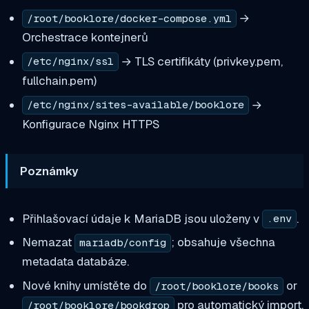
→
/root/booklore/docker-compose.yml
Orchestrace kontejnerů
→ TLS certifikáty (privkey.pem,
/etc/nginx/ssl
fullchain.pem)
→
/etc/nginx/sites-available/booklore
Konfigurace Nginx HTTPS
Poznámky
Přihlašovací údaje k MariaDB jsou uloženy v
.
.env
Nemazat
; obsahuje všechna
mariadb/config
metadata databáze.
Nové knihy umístěte do
or
/root/booklore/books
pro automatický import.
/root/booklore/bookdrop