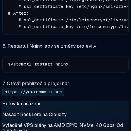
    # ssl_certificate_key /etc/nginx/ssl/privke
# After:

    # ssl_certificate /etc/letsencrypt/live/you
6. Restartuj Nginx, aby se změny projevily:
7. Otevři prohlížeč a přejdi na:
https://yourdomain.com
Hotov k nasazení
Nasadit BookLore na Cloudzy
Vyladěné VPS plány na AMD EPYC, NVMe, 40 Gbps. Od