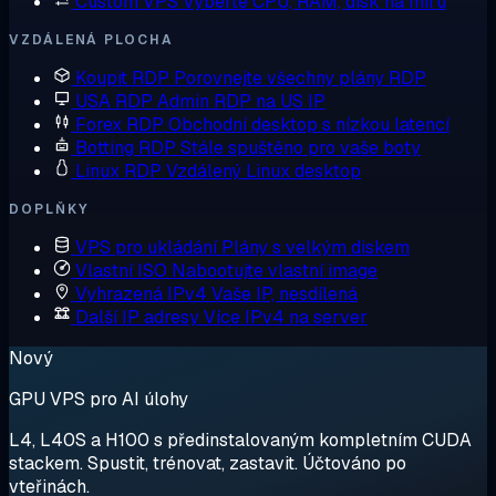
Custom VPS
Vyberte CPU, RAM, disk na míru
VZDÁLENÁ PLOCHA
Koupit RDP
Porovnejte všechny plány RDP
USA RDP
Admin RDP na US IP
Forex RDP
Obchodní desktop s nízkou latencí
Botting RDP
Stále spuštěno pro vaše boty
Linux RDP
Vzdálený Linux desktop
DOPLŇKY
VPS pro ukládání
Plány s velkým diskem
Vlastní ISO
Nabootujte vlastní image
Vyhrazená IPv4
Vaše IP, nesdílená
Další IP adresy
Více IPv4 na server
Nový
GPU VPS pro AI úlohy
L4, L40S a H100 s předinstalovaným kompletním CUDA
stackem. Spustit, trénovat, zastavit. Účtováno po
vteřinách.