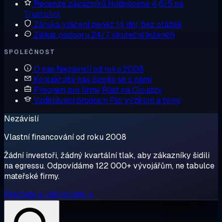
Recenze zákazníků
Hodnoceno 4,6/5 na
Trustpilot
Záruka vrácení peněz
14 dní, bez otázek
Získat podporu
24/7, skuteční inženýři
SPOLEČNOST
O nás
Nezávislí od roku 2008
Kontaktujte nás
Spojte se s námi
Program pro firmy
Růst na Cloudzy
Vzdělávací program
Pro výzkum a týmy
Nezávislí
Vlastní financování od roku 2008
Žádní investoři, žádný kvartální tlak, aby zákazníky šidili
na egressu. Odpovídáme 122 000+ vývojářům, ne tabulce
mateřské firmy.
Přečtěte si náš příběh →