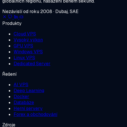
globálních regionů, nasazení během sekund.
Nezávislí od roku 2008 · Dubaj, SAE
Produkty
Cloud VPS
Vysoký výkon
GPU VPS
Windows VPS
Linux VPS
Dedicated Server
Řešení
AI VPS
Deep Learning
Docker
Databáze
Herní servery
Forex a obchodování
Zdroje