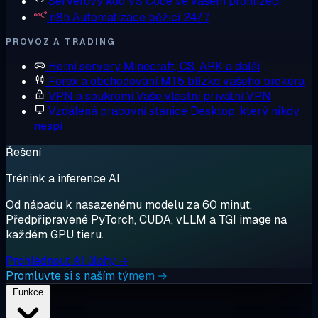
Serverový kód
VS Code ve vašem prohlížeči
n8n
Automatizace běžící 24/7
PROVOZ A TRADING
Herní servery
Minecraft, CS, ARK a další
Forex a obchodování
MT5 blízko vašeho brokera
VPN a soukromí
Vaše vlastní privátní VPN
Vzdálená pracovní stanice
Desktop, který nikdy
nespí
Řešení
Trénink a inference AI
Od nápadu k nasazenému modelu za 60 minut.
Předpřipravené PyTorch, CUDA, vLLM a TGI image na
každém GPU tieru.
Prohlédnout AI úlohy →
Promluvte si s naším týmem →
Funkce