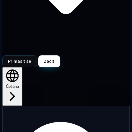
Přihlásit se
Začít
Čeština