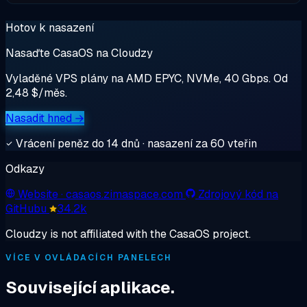
Hotov k nasazení
Nasaďte CasaOS na Cloudzy
Vyladěné VPS plány na AMD EPYC, NVMe, 40 Gbps. Od
2,48 $/měs.
Nasadit hned →
Vrácení peněz do 14 dnů · nasazení za 60 vteřin
Odkazy
Website
· casaos.zimaspace.com
Zdrojový kód na
GitHubu
34.2k
Cloudzy is not affiliated with the CasaOS project.
VÍCE V OVLÁDACÍCH PANELECH
Související aplikace.