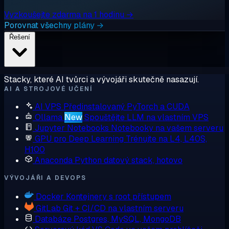
Vyzkoušejte zdarma na 1 hodinu →
Porovnat všechny plány →
Řešení
Stacky, které AI tvůrci a vývojáři skutečně nasazují.
AI A STROJOVÉ UČENÍ
AI VPS
Předinstalovaný PyTorch a CUDA
Ollama
New
Spouštějte LLM na vlastním VPS
Jupyter Notebooks
Notebooky na vašem serveru
GPU pro Deep Learning
Trénujte na L4, L40S,
H100
Anaconda
Python datový stack, hotovo
VÝVOJÁŘI A DEVOPS
Docker
Kontejnery s root přístupem
GitLab
Git + CI/CD na vlastním serveru
Databáze
Postgres, MySQL, MongoDB