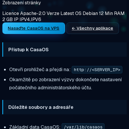
Zobrazení stránky
Licence
Apache-2.0
Verze
Latest
OS
Debian 12
Min RAM
2 GB
IP
IPV4,IPV6
Nasaďte CasaOS na VPS
← Všechny aplikace
Přístup k CasaOS
Otevři prohlížeč a přejdi na:
http://<SERVER_IP>
Okamžitě po zobrazení výzvy dokončete nastavení
počátečního administrátorského účtu.
Důležité soubory a adresáře
Základní data CasaOS:
/var/lib/casaos