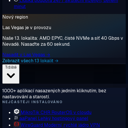
Lidská podpora 24/7
Skuteční inženýři, během
minut
Nový region
Las Vegas je v provozu
Naše 13. lokalita: AMD EPYC, čisté NVMe a síť 40 Gbps v
Nevadě. Nasaďte za 60 sekund.
Nasadit v Las Vegas →
Zobrazit všech 13 lokalit →
Tržiště
1000+ aplikací nasazených jedním kliknutím, bez
nastavování a starostí.
NEJČASTĚJI INSTALOVÁNO
MikroTik CHR
RouterOS v cloudu
aaPanel
Lehký hostingový panel
WireGuard
Moderní, rychlé jádro VPN