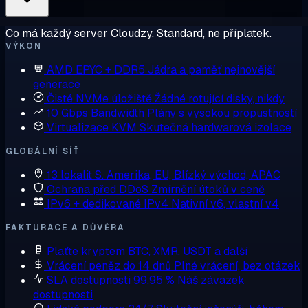
Co má každý server Cloudzy. Standard, ne příplatek.
VÝKON
AMD EPYC + DDR5
Jádra a paměť nejnovější
generace
Čisté NVMe úložiště
Žádné rotující disky, nikdy
10 Gbps Bandwidth
Plány s vysokou propustností
Virtualizace KVM
Skutečná hardwarová izolace
GLOBÁLNÍ SÍŤ
13 lokalit
S. Amerika, EU, Blízký východ, APAC
Ochrana před DDoS
Zmírnění útoků v ceně
IPv6 + dedikované IPv4
Nativní v6, vlastní v4
FAKTURACE A DŮVĚRA
Plaťte kryptem
BTC, XMR, USDT a další
Vrácení peněz do 14 dnů
Plné vrácení, bez otázek
SLA dostupnosti 99,95 %
Náš závazek
dostupnosti