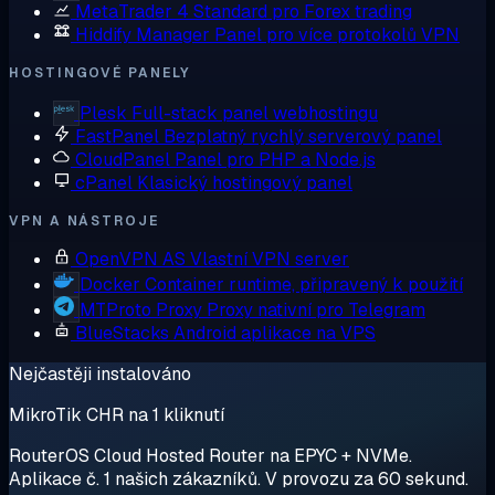
MetaTrader 4
Standard pro Forex trading
Hiddify Manager
Panel pro více protokolů VPN
HOSTINGOVÉ PANELY
Plesk
Full-stack panel webhostingu
FastPanel
Bezplatný rychlý serverový panel
CloudPanel
Panel pro PHP a Node.js
cPanel
Klasický hostingový panel
VPN A NÁSTROJE
OpenVPN AS
Vlastní VPN server
Docker
Container runtime, připravený k použití
MTProto Proxy
Proxy nativní pro Telegram
BlueStacks
Android aplikace na VPS
Nejčastěji instalováno
MikroTik CHR na 1 kliknutí
RouterOS Cloud Hosted Router na EPYC + NVMe.
Aplikace č. 1 našich zákazníků. V provozu za 60 sekund.