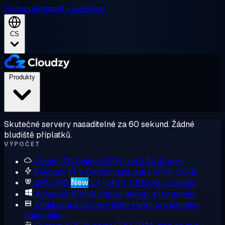
Podpora
Kontakt na obchod
CS
Produkty
Skutečné servery nasaditelné za 60 sekund. Žádné
bludiště příplatků.
VÝPOČET
Cloud VPS
Sdílený EPYC, od 2,48 $/měs
Výkonný VPS
Dedikovaná jádra EPYC, DDR5
GPU VPS
New
L4, L40S, H100 na vyžádání
Windows VPS
Windows Server, plný admin
Dedikované servery
Bare metal pro jednoho
zákazníka