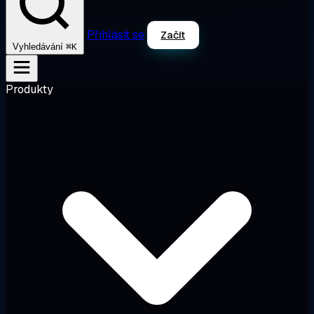
Přihlásit se
Začít
⌘K
Vyhledávání
Produkty