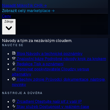
Nasadit MikroTik CHR →
Zobrazit celý marketplace →
Ceny
Zdroje
Návody a tým za nezávislým cloudem.
NAUČTE SE
Blog
Návody a technické poznámky
Znalostní báze
Podrobné návody krok za krokem
Redakce
Tisk a oznámení
Porovnat poskytovatele
Cloudzy versus
alternativy
Všechny zdroje
Průvodci, dokumentace, nástroje,
novinky
NÁSTROJE A DŮVĚRA
Zrcadlení
Otestujte naši síť z vaší IP
Stav služeb
Dostupnost v reálném čase