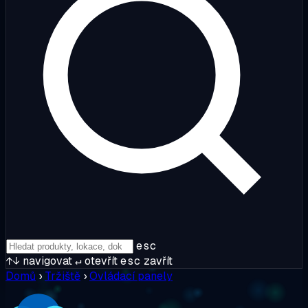
esc
↑↓
navigovat
↵
otevřít
esc
zavřít
Domů
›
Tržiště
›
Ovládací panely