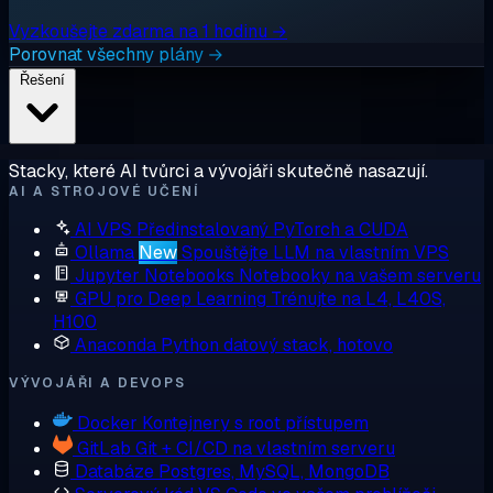
Vyzkoušejte zdarma na 1 hodinu →
Porovnat všechny plány →
Řešení
Stacky, které AI tvůrci a vývojáři skutečně nasazují.
AI A STROJOVÉ UČENÍ
AI VPS
Předinstalovaný PyTorch a CUDA
Ollama
New
Spouštějte LLM na vlastním VPS
Jupyter Notebooks
Notebooky na vašem serveru
GPU pro Deep Learning
Trénujte na L4, L40S,
H100
Anaconda
Python datový stack, hotovo
VÝVOJÁŘI A DEVOPS
Docker
Kontejnery s root přístupem
GitLab
Git + CI/CD na vlastním serveru
Databáze
Postgres, MySQL, MongoDB