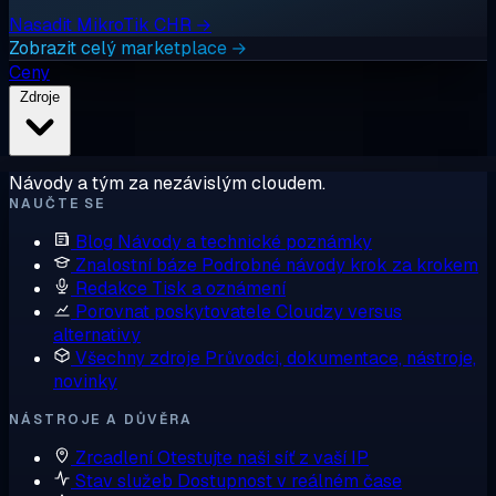
Nasadit MikroTik CHR →
Zobrazit celý marketplace →
Ceny
Zdroje
Návody a tým za nezávislým cloudem.
NAUČTE SE
Blog
Návody a technické poznámky
Znalostní báze
Podrobné návody krok za krokem
Redakce
Tisk a oznámení
Porovnat poskytovatele
Cloudzy versus
alternativy
Všechny zdroje
Průvodci, dokumentace, nástroje,
novinky
NÁSTROJE A DŮVĚRA
Zrcadlení
Otestujte naši síť z vaší IP
Stav služeb
Dostupnost v reálném čase