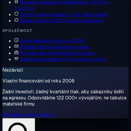
Recenze zákazníků
Hodnoceno 4,6/5 na
Trustpilot
Záruka vrácení peněz
14 dní, bez otázek
Získat podporu
24/7, skuteční inženýři
SPOLEČNOST
O nás
Nezávislí od roku 2008
Kontaktujte nás
Spojte se s námi
Program pro firmy
Růst na Cloudzy
Vzdělávací program
Pro výzkum a týmy
Nezávislí
Vlastní financování od roku 2008
Žádní investoři, žádný kvartální tlak, aby zákazníky šidili
na egressu. Odpovídáme 122 000+ vývojářům, ne tabulce
mateřské firmy.
Přečtěte si náš příběh →