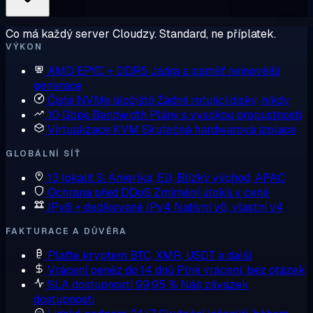
Co má každý server Cloudzy. Standard, ne příplatek.
VÝKON
AMD EPYC + DDR5
Jádra a paměť nejnovější
generace
Čisté NVMe úložiště
Žádné rotující disky, nikdy
10 Gbps Bandwidth
Plány s vysokou propustností
Virtualizace KVM
Skutečná hardwarová izolace
GLOBÁLNÍ SÍŤ
13 lokalit
S. Amerika, EU, Blízký východ, APAC
Ochrana před DDoS
Zmírnění útoků v ceně
IPv6 + dedikované IPv4
Nativní v6, vlastní v4
FAKTURACE A DŮVĚRA
Plaťte kryptem
BTC, XMR, USDT a další
Vrácení peněz do 14 dnů
Plné vrácení, bez otázek
SLA dostupnosti 99,95 %
Náš závazek
dostupnosti