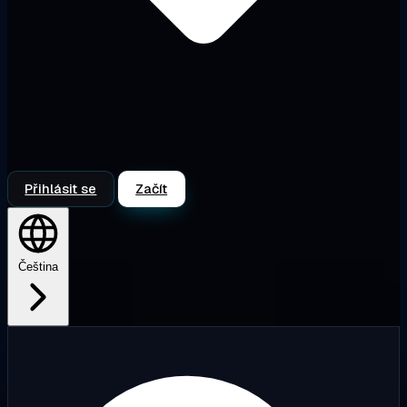
Přihlásit se
Začít
Čeština