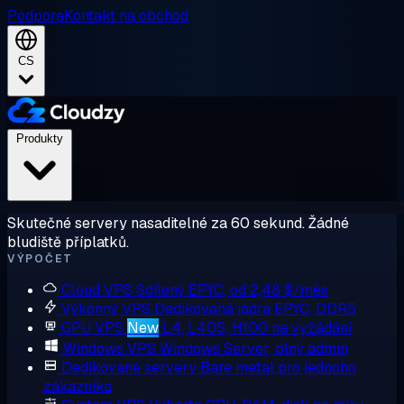
Podpora
Kontakt na obchod
CS
Produkty
Skutečné servery nasaditelné za 60 sekund. Žádné
bludiště příplatků.
VÝPOČET
Cloud VPS
Sdílený EPYC, od 2,48 $/měs
Výkonný VPS
Dedikovaná jádra EPYC, DDR5
GPU VPS
New
L4, L40S, H100 na vyžádání
Windows VPS
Windows Server, plný admin
Dedikované servery
Bare metal pro jednoho
zákazníka