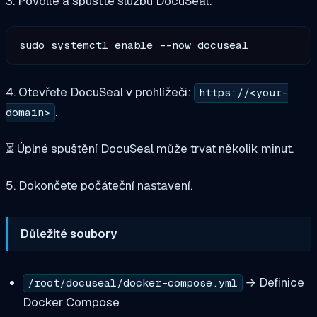
3. Povolte a spusťte službu DocuSeal:
4. Otevřete DocuSeal v prohlížeči:
https://<your-
.
domain>
⏳ Úplné spuštění DocuSeal může trvat několik minut.
5. Dokončete počáteční nastavení.
Důležité soubory
→ Definice
/root/docuseal/docker-compose.yml
Docker Compose