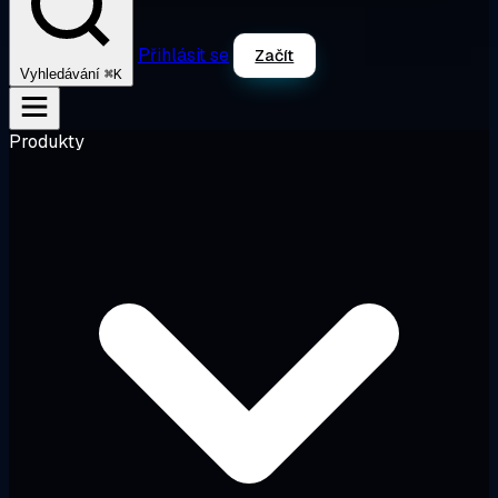
Přihlásit se
Začít
⌘K
Vyhledávání
Produkty