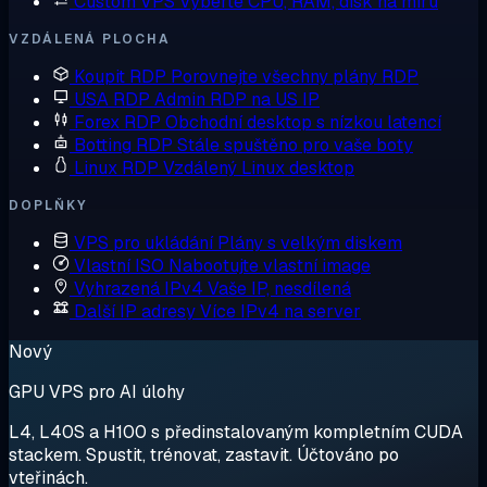
Custom VPS
Vyberte CPU, RAM, disk na míru
VZDÁLENÁ PLOCHA
Koupit RDP
Porovnejte všechny plány RDP
USA RDP
Admin RDP na US IP
Forex RDP
Obchodní desktop s nízkou latencí
Botting RDP
Stále spuštěno pro vaše boty
Linux RDP
Vzdálený Linux desktop
DOPLŇKY
VPS pro ukládání
Plány s velkým diskem
Vlastní ISO
Nabootujte vlastní image
Vyhrazená IPv4
Vaše IP, nesdílená
Další IP adresy
Více IPv4 na server
Nový
GPU VPS pro AI úlohy
L4, L40S a H100 s předinstalovaným kompletním CUDA
stackem. Spustit, trénovat, zastavit. Účtováno po
vteřinách.