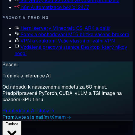
Serverový kód
VS Code ve vašem prohlížeči
n8n
Automatizace běžící 24/7
PROVOZ A TRADING
Herní servery
Minecraft, CS, ARK a další
Forex a obchodování
MT5 blízko vašeho brokera
VPN a soukromí
Vaše vlastní privátní VPN
Vzdálená pracovní stanice
Desktop, který nikdy
nespí
Řešení
Trénink a inference AI
Od nápadu k nasazenému modelu za 60 minut.
Předpřipravené PyTorch, CUDA, vLLM a TGI image na
každém GPU tieru.
Prohlédnout AI úlohy →
Promluvte si s naším týmem →
Funkce