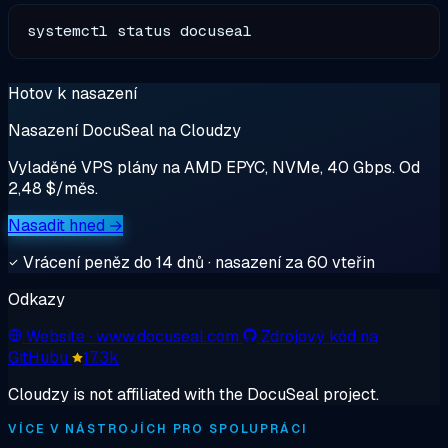
Hotov k nasazení
Nasazení DocuSeal na Cloudzy
Vyladěné VPS plány na AMD EPYC, NVMe, 40 Gbps. Od
2,48 $/měs.
Nasadit hned →
Vrácení peněz do 14 dnů · nasazení za 60 vteřin
Odkazy
Website
· www.docuseal.com
Zdrojový kód na
GitHubu
17.3k
Cloudzy is not affiliated with the DocuSeal project.
VÍCE V NÁSTROJÍCH PRO SPOLUPRÁCI