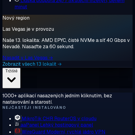
Lidská podpora 24/7
Skuteční inženýři, během
minut
Nový region
Las Vegas je v provozu
Naše 13. lokalita: AMD EPYC, čisté NVMe a síť 40 Gbps v
Nevadě. Nasaďte za 60 sekund.
Nasadit v Las Vegas →
Zobrazit všech 13 lokalit →
Tržiště
1000+ aplikací nasazených jedním kliknutím, bez
nastavování a starostí.
NEJČASTĚJI INSTALOVÁNO
MikroTik CHR
RouterOS v cloudu
aaPanel
Lehký hostingový panel
WireGuard
Moderní, rychlé jádro VPN