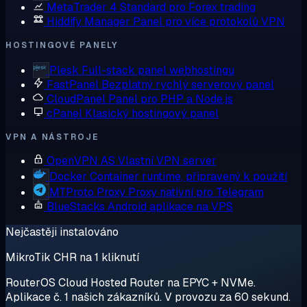
MetaTrader 4
Standard pro Forex trading
Hiddify Manager
Panel pro více protokolů VPN
HOSTINGOVÉ PANELY
Plesk
Full-stack panel webhostingu
FastPanel
Bezplatný rychlý serverový panel
CloudPanel
Panel pro PHP a Node.js
cPanel
Klasický hostingový panel
VPN A NÁSTROJE
OpenVPN AS
Vlastní VPN server
Docker
Container runtime, připravený k použití
MTProto Proxy
Proxy nativní pro Telegram
BlueStacks
Android aplikace na VPS
Nejčastěji instalováno
MikroTik CHR na 1 kliknutí
RouterOS Cloud Hosted Router na EPYC + NVMe.
Aplikace č. 1 našich zákazníků. V provozu za 60 sekund.