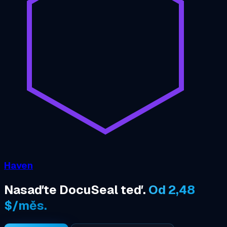
Haven
Nasaďte DocuSeal teď.
Od 2,48
$/měs.