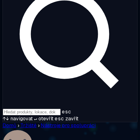
esc
↑↓
navigovat
↵
otevřít
esc
zavřít
Domů
›
Tržiště
›
Nástroje pro spolupráci