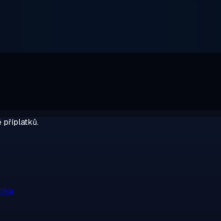
 příplatků.
níka