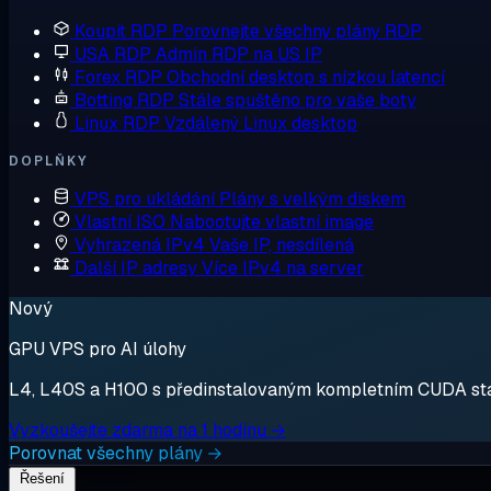
Koupit RDP
Porovnejte všechny plány RDP
USA RDP
Admin RDP na US IP
Forex RDP
Obchodní desktop s nízkou latencí
Botting RDP
Stále spuštěno pro vaše boty
Linux RDP
Vzdálený Linux desktop
DOPLŇKY
VPS pro ukládání
Plány s velkým diskem
Vlastní ISO
Nabootujte vlastní image
Vyhrazená IPv4
Vaše IP, nesdílená
Další IP adresy
Více IPv4 na server
Nový
GPU VPS pro AI úlohy
L4, L40S a H100 s předinstalovaným kompletním CUDA stack
Vyzkoušejte zdarma na 1 hodinu →
Porovnat všechny plány →
Řešení