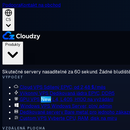
Podpora
Kontakt na obchod
CS
Produkty
Skutečné servery nasaditelné za 60 sekund. Žádné bludiště
VÝPOČET
Cloud VPS
Sdílený EPYC, od 2,48 $/měs
Výkonný VPS
Dedikovaná jádra EPYC, DDR5
GPU VPS
New
L4, L40S, H100 na vyžádání
Windows VPS
Windows Server, plný admin
Dedikované servery
Bare metal pro jednoho zákaz
Custom VPS
Vyberte CPU, RAM, disk na míru
VZDÁLENÁ PLOCHA