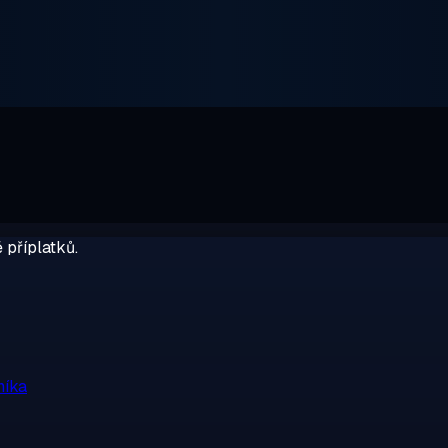
 příplatků.
níka