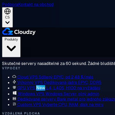
Podpora
Kontakt na obchod
CS
Produkty
Skutečné servery nasaditelné za 60 sekund. Žádné bludiště
VÝPOČET
Cloud VPS
Sdílený EPYC, od 2,48 $/měs
Výkonný VPS
Dedikovaná jádra EPYC, DDR5
GPU VPS
New
L4, L40S, H100 na vyžádání
Windows VPS
Windows Server, plný admin
Dedikované servery
Bare metal pro jednoho zákaz
Custom VPS
Vyberte CPU, RAM, disk na míru
VZDÁLENÁ PLOCHA