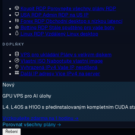
Koupit RDP
Porovnejte všechny plány RDP
USA RDP
Admin RDP na US IP
Forex RDP
Obchodní desktop s nízkou latencí
Botting RDP
Stále spuštěno pro vaše boty
Linux RDP
Vzdálený Linux desktop
DOPLŇKY
VPS pro ukládání
Plány s velkým diskem
Vlastní ISO
Nabootujte vlastní image
Vyhrazená IPv4
Vaše IP, nesdílená
Další IP adresy
Více IPv4 na server
Nový
GPU VPS pro AI úlohy
L4, L40S a H100 s předinstalovaným kompletním CUDA stack
Vyzkoušejte zdarma na 1 hodinu →
Porovnat všechny plány →
Řešení