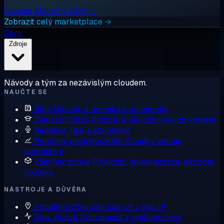
Nasadit MikroTik CHR →
Zobrazit celý marketplace →
Ceny
Zdroje
Návody a tým za nezávislým cloudem.
NAUČTE SE
Blog
Návody a technické poznámky
Znalostní báze
Podrobné návody krok za krokem
Redakce
Tisk a oznámení
Porovnat poskytovatele
Cloudzy versus
alternativy
Všechny zdroje
Průvodci, dokumentace, nástroje,
novinky
NÁSTROJE A DŮVĚRA
Zrcadlení
Otestujte naši síť z vaší IP
Stav služeb
Dostupnost v reálném čase