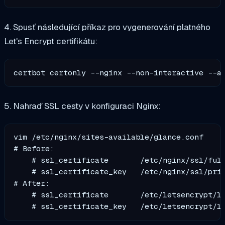
4. Spusť následující příkaz pro vygenerování platného
Let's Encrypt certifikátu:
certbot certonly --nginx --non-interactive --a
5. Nahraď SSL cesty v konfiguraci Nginx:
vim /etc/nginx/sites-available/glance.conf

# Before:

    # ssl_certificate       /etc/nginx/ssl/full
    # ssl_certificate_key   /etc/nginx/ssl/priv
# After:

    # ssl_certificate       /etc/letsencrypt/li