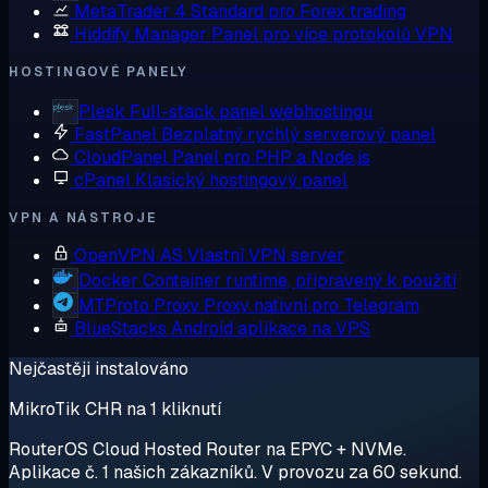
MetaTrader 4
Standard pro Forex trading
Hiddify Manager
Panel pro více protokolů VPN
HOSTINGOVÉ PANELY
Plesk
Full-stack panel webhostingu
FastPanel
Bezplatný rychlý serverový panel
CloudPanel
Panel pro PHP a Node.js
cPanel
Klasický hostingový panel
VPN A NÁSTROJE
OpenVPN AS
Vlastní VPN server
Docker
Container runtime, připravený k použití
MTProto Proxy
Proxy nativní pro Telegram
BlueStacks
Android aplikace na VPS
Nejčastěji instalováno
MikroTik CHR na 1 kliknutí
RouterOS Cloud Hosted Router na EPYC + NVMe.
Aplikace č. 1 našich zákazníků. V provozu za 60 sekund.