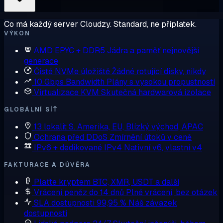
Co má každý server Cloudzy. Standard, ne příplatek.
VÝKON
AMD EPYC + DDR5
Jádra a paměť nejnovější
generace
Čisté NVMe úložiště
Žádné rotující disky, nikdy
10 Gbps Bandwidth
Plány s vysokou propustností
Virtualizace KVM
Skutečná hardwarová izolace
GLOBÁLNÍ SÍŤ
13 lokalit
S. Amerika, EU, Blízký východ, APAC
Ochrana před DDoS
Zmírnění útoků v ceně
IPv6 + dedikované IPv4
Nativní v6, vlastní v4
FAKTURACE A DŮVĚRA
Plaťte kryptem
BTC, XMR, USDT a další
Vrácení peněz do 14 dnů
Plné vrácení, bez otázek
SLA dostupnosti 99,95 %
Náš závazek
dostupnosti