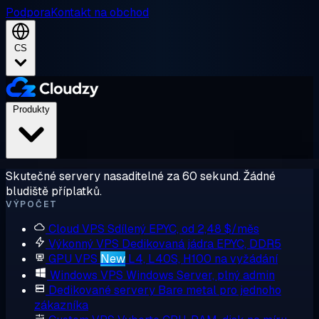
Podpora
Kontakt na obchod
CS
Produkty
Skutečné servery nasaditelné za 60 sekund. Žádné
bludiště příplatků.
VÝPOČET
Cloud VPS
Sdílený EPYC, od 2,48 $/měs
Výkonný VPS
Dedikovaná jádra EPYC, DDR5
GPU VPS
New
L4, L40S, H100 na vyžádání
Windows VPS
Windows Server, plný admin
Dedikované servery
Bare metal pro jednoho
zákazníka