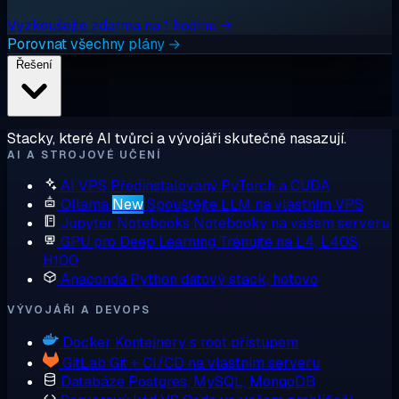
Vyzkoušejte zdarma na 1 hodinu →
Porovnat všechny plány →
Řešení
Stacky, které AI tvůrci a vývojáři skutečně nasazují.
AI A STROJOVÉ UČENÍ
AI VPS
Předinstalovaný PyTorch a CUDA
Ollama
New
Spouštějte LLM na vlastním VPS
Jupyter Notebooks
Notebooky na vašem serveru
GPU pro Deep Learning
Trénujte na L4, L40S,
H100
Anaconda
Python datový stack, hotovo
VÝVOJÁŘI A DEVOPS
Docker
Kontejnery s root přístupem
GitLab
Git + CI/CD na vlastním serveru
Databáze
Postgres, MySQL, MongoDB