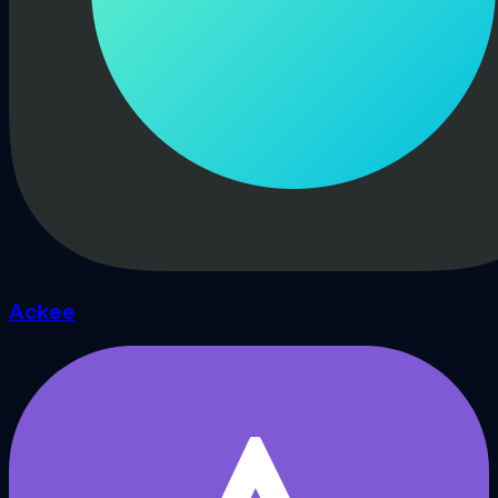
Ackee