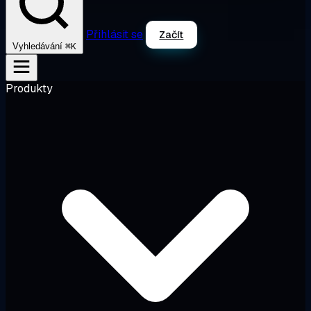
Přihlásit se
Začít
⌘K
Vyhledávání
Produkty