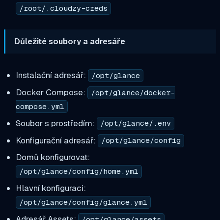
/root/.cloudzy-creds
Důležité soubory a adresáře
Instalační adresář:
/opt/glance
Docker Compose:
/opt/glance/docker-
compose.yml
Soubor s prostředím:
/opt/glance/.env
Konfigurační adresář:
/opt/glance/config
Domů konfigurovat:
/opt/glance/config/home.yml
Hlavní konfiguraci:
/opt/glance/config/glance.yml
Adresář Assets:
/opt/glance/assets