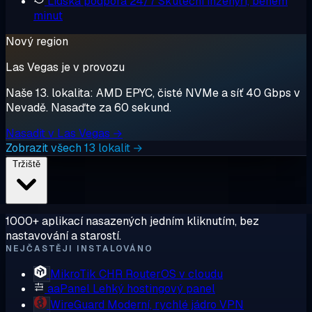
Lidská podpora 24/7
Skuteční inženýři, během
minut
Nový region
Las Vegas je v provozu
Naše 13. lokalita: AMD EPYC, čisté NVMe a síť 40 Gbps v
Nevadě. Nasaďte za 60 sekund.
Nasadit v Las Vegas →
Zobrazit všech 13 lokalit →
Tržiště
1000+ aplikací nasazených jedním kliknutím, bez
nastavování a starostí.
NEJČASTĚJI INSTALOVÁNO
MikroTik CHR
RouterOS v cloudu
aaPanel
Lehký hostingový panel
WireGuard
Moderní, rychlé jádro VPN