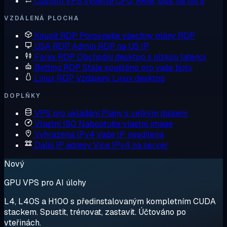
Custom VPS
Vyberte CPU, RAM, disk na míru
VZDÁLENÁ PLOCHA
Koupit RDP
Porovnejte všechny plány RDP
USA RDP
Admin RDP na US IP
Forex RDP
Obchodní desktop s nízkou latencí
Botting RDP
Stále spuštěno pro vaše boty
Linux RDP
Vzdálený Linux desktop
DOPLŇKY
VPS pro ukládání
Plány s velkým diskem
Vlastní ISO
Nabootujte vlastní image
Vyhrazená IPv4
Vaše IP, nesdílená
Další IP adresy
Více IPv4 na server
Nový
GPU VPS pro AI úlohy
L4, L40S a H100 s předinstalovaným kompletním CUDA
stackem. Spustit, trénovat, zastavit. Účtováno po
vteřinách.