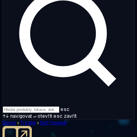
esc
↑↓
navigovat
↵
otevřít
esc
zavřít
Domů
›
Tržiště
›
Self Hosted