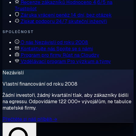
Recenze zákazníků
Hodnoceno 4,6/5 na
Trustpilot
Záruka vrácení peněz
14 dní, bez otázek
Získat podporu
24/7, skuteční inženýři
SPOLEČNOST
O nás
Nezávislí od roku 2008
Kontaktujte nás
Spojte se s námi
Program pro firmy
Růst na Cloudzy
Vzdělávací program
Pro výzkum a týmy
Nezávislí
Vlastní financování od roku 2008
Žádní investoři, žádný kvartální tlak, aby zákazníky šidili
na egressu. Odpovídáme 122 000+ vývojářům, ne tabulce
mateřské firmy.
Přečtěte si náš příběh →