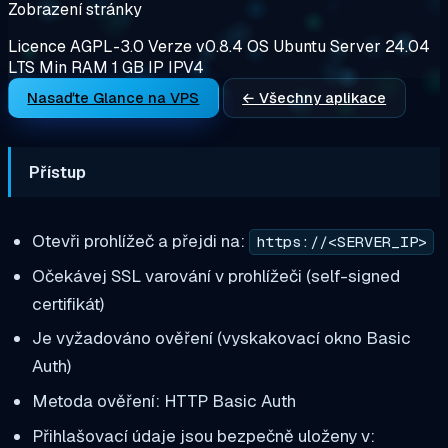
Zobrazení stránky
Licence
AGPL-3.0
Verze
v0.8.4
OS
Ubuntu Server 24.04
LTS
Min RAM
1 GB
IP
IPV4
Nasaďte Glance na VPS
← Všechny aplikace
Přístup
Otevři prohlížeč a přejdi na:
https://<SERVER_IP>
Očekávej SSL varování v prohlížeči (self-signed
certifikát)
Je vyžadováno ověření (vyskakovací okno Basic
Auth)
Metoda ověření: HTTP Basic Auth
Přihlašovací údaje jsou bezpečně uloženy v: