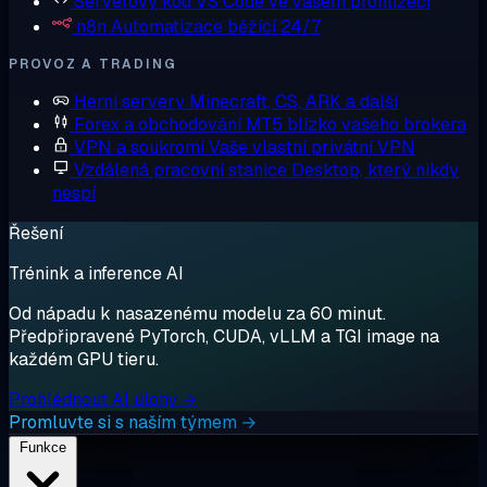
Serverový kód
VS Code ve vašem prohlížeči
n8n
Automatizace běžící 24/7
PROVOZ A TRADING
Herní servery
Minecraft, CS, ARK a další
Forex a obchodování
MT5 blízko vašeho brokera
VPN a soukromí
Vaše vlastní privátní VPN
Vzdálená pracovní stanice
Desktop, který nikdy
nespí
Řešení
Trénink a inference AI
Od nápadu k nasazenému modelu za 60 minut.
Předpřipravené PyTorch, CUDA, vLLM a TGI image na
každém GPU tieru.
Prohlédnout AI úlohy →
Promluvte si s naším týmem →
Funkce