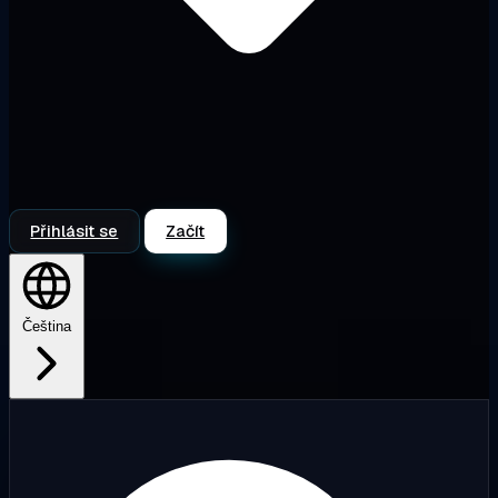
Přihlásit se
Začít
Čeština