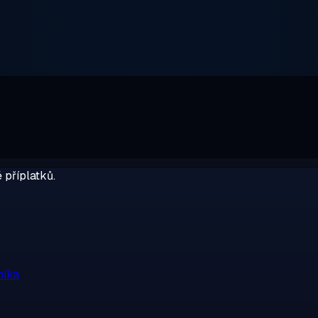
 příplatků.
níka