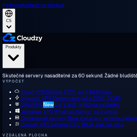
Podpora
Kontakt na obchod
CS
Produkty
Skutečné servery nasaditelné za 60 sekund. Žádné bludiště
VÝPOČET
Cloud VPS
Sdílený EPYC, od 2,48 $/měs
Výkonný VPS
Dedikovaná jádra EPYC, DDR5
GPU VPS
New
L4, L40S, H100 na vyžádání
Windows VPS
Windows Server, plný admin
Dedikované servery
Bare metal pro jednoho zákaz
Custom VPS
Vyberte CPU, RAM, disk na míru
VZDÁLENÁ PLOCHA