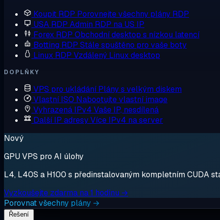
Koupit RDP
Porovnejte všechny plány RDP
USA RDP
Admin RDP na US IP
Forex RDP
Obchodní desktop s nízkou latencí
Botting RDP
Stále spuštěno pro vaše boty
Linux RDP
Vzdálený Linux desktop
DOPLŇKY
VPS pro ukládání
Plány s velkým diskem
Vlastní ISO
Nabootujte vlastní image
Vyhrazená IPv4
Vaše IP, nesdílená
Další IP adresy
Více IPv4 na server
Nový
GPU VPS pro AI úlohy
L4, L40S a H100 s předinstalovaným kompletním CUDA stack
Vyzkoušejte zdarma na 1 hodinu →
Porovnat všechny plány →
Řešení