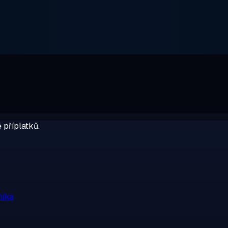
 příplatků.
níka