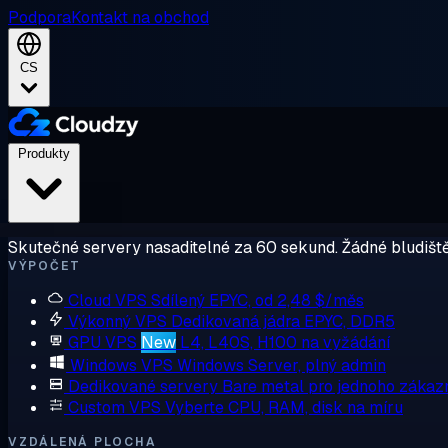
Podpora
Kontakt na obchod
CS
Produkty
Skutečné servery nasaditelné za 60 sekund. Žádné bludiště
VÝPOČET
Cloud VPS
Sdílený EPYC, od 2,48 $/měs
Výkonný VPS
Dedikovaná jádra EPYC, DDR5
GPU VPS
New
L4, L40S, H100 na vyžádání
Windows VPS
Windows Server, plný admin
Dedikované servery
Bare metal pro jednoho zákaz
Custom VPS
Vyberte CPU, RAM, disk na míru
VZDÁLENÁ PLOCHA