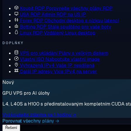
Koupit RDP
Porovnejte všechny plány RDP
USA RDP
Admin RDP na US IP
Forex RDP
Obchodní desktop s nízkou latencí
Botting RDP
Stále spuštěno pro vaše boty
Linux RDP
Vzdálený Linux desktop
DOPLŇKY
VPS pro ukládání
Plány s velkým diskem
Vlastní ISO
Nabootujte vlastní image
Vyhrazená IPv4
Vaše IP, nesdílená
Další IP adresy
Více IPv4 na server
Nový
GPU VPS pro AI úlohy
L4, L40S a H100 s předinstalovaným kompletním CUDA stack
Vyzkoušejte zdarma na 1 hodinu →
Porovnat všechny plány →
Řešení