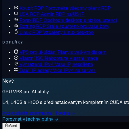
Koupit RDP
Porovnejte všechny plány RDP
USA RDP
Admin RDP na US IP
Forex RDP
Obchodní desktop s nízkou latencí
Botting RDP
Stále spuštěno pro vaše boty
Linux RDP
Vzdálený Linux desktop
DOPLŇKY
VPS pro ukládání
Plány s velkým diskem
Vlastní ISO
Nabootujte vlastní image
Vyhrazená IPv4
Vaše IP, nesdílená
Další IP adresy
Více IPv4 na server
Nový
GPU VPS pro AI úlohy
L4, L40S a H100 s předinstalovaným kompletním CUDA stack
Vyzkoušejte zdarma na 1 hodinu →
Porovnat všechny plány →
Řešení