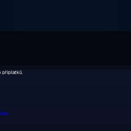
 příplatků.
níka