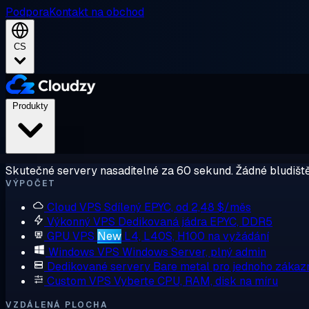
Podpora
Kontakt na obchod
CS
Produkty
Skutečné servery nasaditelné za 60 sekund. Žádné bludiště
VÝPOČET
Cloud VPS
Sdílený EPYC, od 2,48 $/měs
Výkonný VPS
Dedikovaná jádra EPYC, DDR5
GPU VPS
New
L4, L40S, H100 na vyžádání
Windows VPS
Windows Server, plný admin
Dedikované servery
Bare metal pro jednoho zákaz
Custom VPS
Vyberte CPU, RAM, disk na míru
VZDÁLENÁ PLOCHA