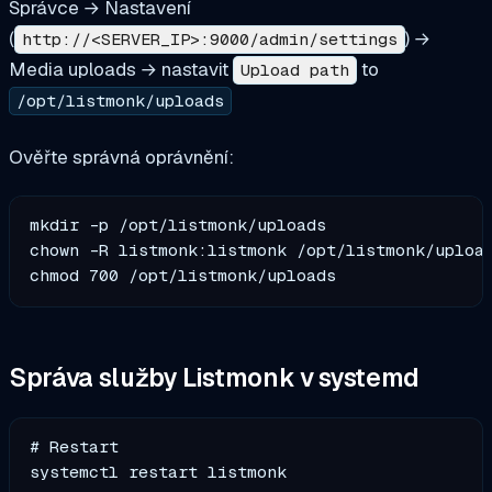
Správce → Nastavení
(
) →
http://<SERVER_IP>:9000/admin/settings
Media uploads → nastavit
to
Upload path
/opt/listmonk/uploads
Ověřte správná oprávnění:
mkdir -p /opt/listmonk/uploads

chown -R listmonk:listmonk /opt/listmonk/upload
Správa služby Listmonk v systemd
# Restart 

systemctl restart listmonk
