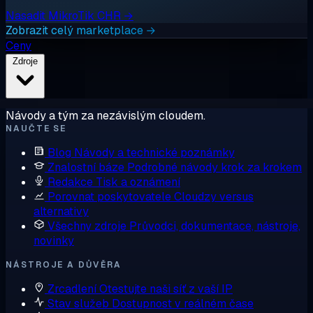
Nasadit MikroTik CHR →
Zobrazit celý marketplace →
Ceny
Zdroje
Návody a tým za nezávislým cloudem.
NAUČTE SE
Blog
Návody a technické poznámky
Znalostní báze
Podrobné návody krok za krokem
Redakce
Tisk a oznámení
Porovnat poskytovatele
Cloudzy versus
alternativy
Všechny zdroje
Průvodci, dokumentace, nástroje,
novinky
NÁSTROJE A DŮVĚRA
Zrcadlení
Otestujte naši síť z vaší IP
Stav služeb
Dostupnost v reálném čase