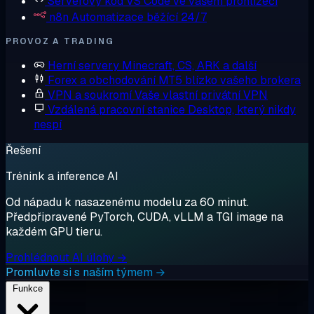
Serverový kód
VS Code ve vašem prohlížeči
n8n
Automatizace běžící 24/7
PROVOZ A TRADING
Herní servery
Minecraft, CS, ARK a další
Forex a obchodování
MT5 blízko vašeho brokera
VPN a soukromí
Vaše vlastní privátní VPN
Vzdálená pracovní stanice
Desktop, který nikdy
nespí
Řešení
Trénink a inference AI
Od nápadu k nasazenému modelu za 60 minut.
Předpřipravené PyTorch, CUDA, vLLM a TGI image na
každém GPU tieru.
Prohlédnout AI úlohy →
Promluvte si s naším týmem →
Funkce