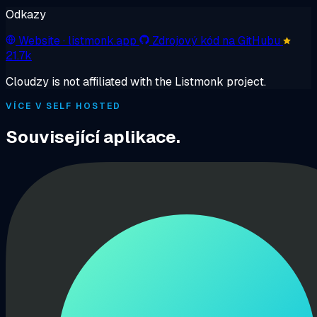
Odkazy
Website
· listmonk.app
Zdrojový kód na GitHubu
21.7k
Cloudzy is not affiliated with the Listmonk project.
VÍCE V SELF HOSTED
Související aplikace.