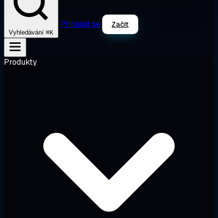
Přihlásit se
Začít
⌘K
Vyhledávání
Produkty