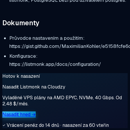
listmonk; PostgreSQL běží pod uživatelem postgres.
Dokumenty
Průvodce nastavením a použitím:
https://gist.github.com/MaximilianKohler/e5158fcf
Konfigurace:
https://listmonk.app/docs/configuration/
Hotov k nasazení
Nasadit Listmonk na Cloudzy
Vyladěné VPS plány na AMD EPYC, NVMe, 40 Gbps. Od
2,48 $/měs.
Nasadit hned →
Vrácení peněz do 14 dnů · nasazení za 60 vteřin