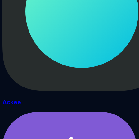
Ackee