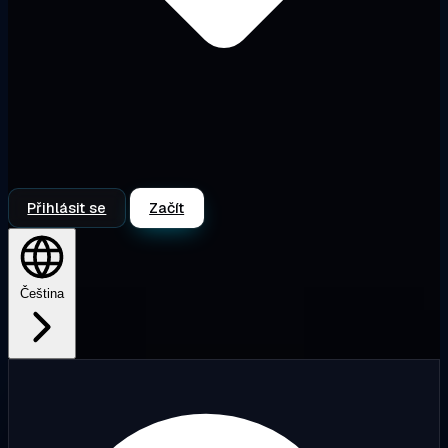
Přihlásit se
Začít
Čeština