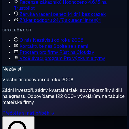
Recenze zákazníků
Hodnoceno 4,6/5 na
Trustpilot
Záruka vrácení peněz
14 dní, bez otázek
Získat podporu
24/7, skuteční inženýři
SPOLEČNOST
O nás
Nezávislí od roku 2008
Kontaktujte nás
Spojte se s námi
Program pro firmy
Růst na Cloudzy
Vzdělávací program
Pro výzkum a týmy
Nezávislí
Vlastní financování od roku 2008
Žádní investoři, žádný kvartální tlak, aby zákazníky šidili
na egressu. Odpovídáme 122 000+ vývojářům, ne tabulce
mateřské firmy.
Přečtěte si náš příběh →