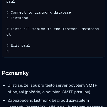
psql

# Connect to Listmonk database

c listmonk

# Lists all tables in the listmonk database

dt

# Exit psql

Poznámky
Ujisti se, že jsou pro tento server povoleny SMTP
připojení (požádej o povolení SMTP přístupu).
Zabezpečení: Listmonk běží pod uživatelem