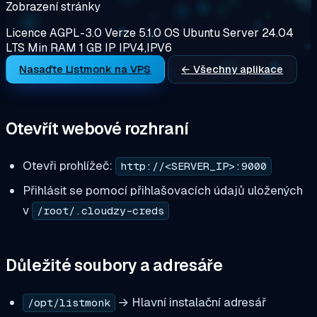
Zobrazení stránky
Licence
AGPL-3.0
Verze
5.1.0
OS
Ubuntu Server 24.04
LTS
Min RAM
1 GB
IP
IPV4,IPV6
Nasaďte Listmonk na VPS
← Všechny aplikace
Otevřít webové rozhraní
Otevři prohlížeč:
http://<SERVER_IP>:9000
Přihlásit se pomocí přihlašovacích údajů uložených
v
/root/.cloudzy-creds
Důležité soubory a adresáře
→ Hlavní instalační adresář
/opt/listmonk