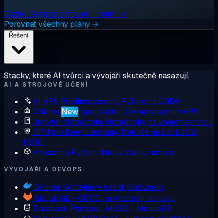
Vyzkoušejte zdarma na 1 hodinu →
Porovnat všechny plány →
Řešení
Stacky, které AI tvůrci a vývojáři skutečně nasazují.
AI A STROJOVÉ UČENÍ
AI VPS
Předinstalovaný PyTorch a CUDA
Ollama
New
Spouštějte LLM na vlastním VPS
Jupyter Notebooks
Notebooky na vašem serveru
GPU pro Deep Learning
Trénujte na L4, L40S,
H100
Anaconda
Python datový stack, hotovo
VÝVOJÁŘI A DEVOPS
Docker
Kontejnery s root přístupem
GitLab
Git + CI/CD na vlastním serveru
Databáze
Postgres, MySQL, MongoDB