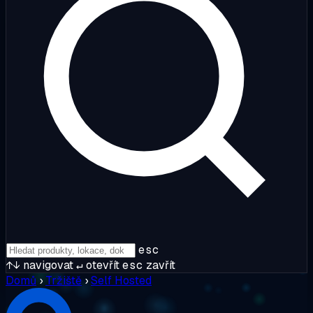
esc
↑↓
navigovat
↵
otevřít
esc
zavřít
Domů
›
Tržiště
›
Self Hosted