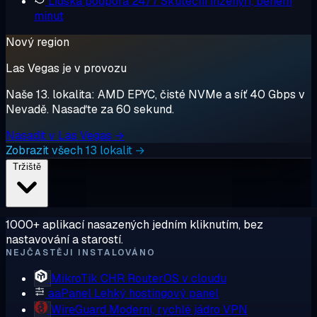
Lidská podpora 24/7
Skuteční inženýři, během
minut
Nový region
Las Vegas je v provozu
Naše 13. lokalita: AMD EPYC, čisté NVMe a síť 40 Gbps v
Nevadě. Nasaďte za 60 sekund.
Nasadit v Las Vegas →
Zobrazit všech 13 lokalit →
Tržiště
1000+ aplikací nasazených jedním kliknutím, bez
nastavování a starostí.
NEJČASTĚJI INSTALOVÁNO
MikroTik CHR
RouterOS v cloudu
aaPanel
Lehký hostingový panel
WireGuard
Moderní, rychlé jádro VPN