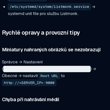
→
/etc/systemd/system/listmonk.service
systemd unit file pro službu Listmonk.
Rychlé opravy a provozní tipy
Miniatury nahraných obrázků se nezobrazují
Správce → Nastavení
(
) →
http://<SERVER_IP>:9000/admin/settings
Obecné → nastavit
to
Root URL
http://<SERVER_IP>:9000
Chyba při nahrávání médií