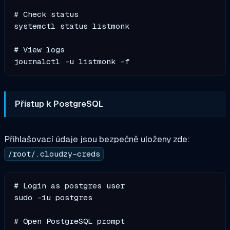
# Check status

systemctl status listmonk

# View logs

Přístup k PostgreSQL
Přihlašovací údaje jsou bezpečně uloženy zde:
/root/.cloudzy-creds
# Login as postgres user

sudo -iu postgres

# Open PostgreSQL prompt
