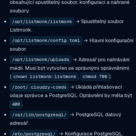
obsahující spustitelný soubor, konfiguraci a nahrané
soubory.
→ Spustitelný soubor
/opt/listmonk/listmonk
Listmonk.
→ Hlavní konfigurační
/opt/listmonk/config.toml
soubor.
→ Adresář pro nahrávání
/opt/listmonk/uploads
médií. Musí být vytvořen se správnými oprávněními
(
,
).
chown listmonk:listmonk
chmod 700
→ Ukládá přihlašovací
/root/.cloudzy-creds
údaje správce a PostgreSQL. Oprávnění by měla být
.
400
→ PostgreSQL datový
/var/lib/postgresql/
adresář.
→ Konfigurace PostgreSQL.
/etc/postgresql/