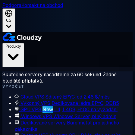
Podpora
Kontakt na obchod
CS
Produkty
Skutečné servery nasaditelné za 60 sekund. Žádné
bludiště příplatků.
VÝPOČET
Cloud VPS
Sdílený EPYC, od 2,48 $/měs
Výkonný VPS
Dedikovaná jádra EPYC, DDR5
GPU VPS
New
L4, L40S, H100 na vyžádání
Windows VPS
Windows Server, plný admin
Dedikované servery
Bare metal pro jednoho
zákazníka