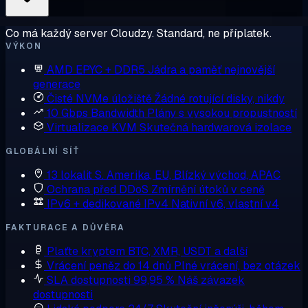
Co má každý server Cloudzy. Standard, ne příplatek.
VÝKON
AMD EPYC + DDR5
Jádra a paměť nejnovější
generace
Čisté NVMe úložiště
Žádné rotující disky, nikdy
10 Gbps Bandwidth
Plány s vysokou propustností
Virtualizace KVM
Skutečná hardwarová izolace
GLOBÁLNÍ SÍŤ
13 lokalit
S. Amerika, EU, Blízký východ, APAC
Ochrana před DDoS
Zmírnění útoků v ceně
IPv6 + dedikované IPv4
Nativní v6, vlastní v4
FAKTURACE A DŮVĚRA
Plaťte kryptem
BTC, XMR, USDT a další
Vrácení peněz do 14 dnů
Plné vrácení, bez otázek
SLA dostupnosti 99,95 %
Náš závazek
dostupnosti