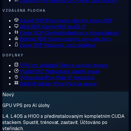
Custom VPS
Vyberte CPU, RAM, disk na míru
VZDÁLENÁ PLOCHA
Koupit RDP
Porovnejte všechny plány RDP
USA RDP
Admin RDP na US IP
Forex RDP
Obchodní desktop s nízkou latencí
Botting RDP
Stále spuštěno pro vaše boty
Linux RDP
Vzdálený Linux desktop
DOPLŇKY
VPS pro ukládání
Plány s velkým diskem
Vlastní ISO
Nabootujte vlastní image
Vyhrazená IPv4
Vaše IP, nesdílená
Další IP adresy
Více IPv4 na server
Nový
GPU VPS pro AI úlohy
L4, L40S a H100 s předinstalovaným kompletním CUDA
stackem. Spustit, trénovat, zastavit. Účtováno po
vteřinách.