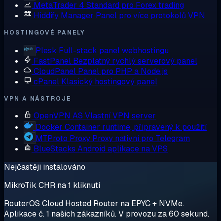
MetaTrader 4
Standard pro Forex trading
Hiddify Manager
Panel pro více protokolů VPN
HOSTINGOVÉ PANELY
Plesk
Full-stack panel webhostingu
FastPanel
Bezplatný rychlý serverový panel
CloudPanel
Panel pro PHP a Node.js
cPanel
Klasický hostingový panel
VPN A NÁSTROJE
OpenVPN AS
Vlastní VPN server
Docker
Container runtime, připravený k použití
MTProto Proxy
Proxy nativní pro Telegram
BlueStacks
Android aplikace na VPS
Nejčastěji instalováno
MikroTik CHR na 1 kliknutí
RouterOS Cloud Hosted Router na EPYC + NVMe.
Aplikace č. 1 našich zákazníků. V provozu za 60 sekund.