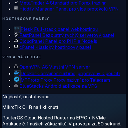
MetaTrader 4
Standard pro Forex trading
Hiddify Manager
Panel pro více protokolů VPN
HOSTINGOVÉ PANELY
Plesk
Full-stack panel webhostingu
FastPanel
Bezplatný rychlý serverový panel
CloudPanel
Panel pro PHP a Node.js
cPanel
Klasický hostingový panel
VPN A NÁSTROJE
OpenVPN AS
Vlastní VPN server
Docker
Container runtime, připravený k použití
MTProto Proxy
Proxy nativní pro Telegram
BlueStacks
Android aplikace na VPS
Nejčastěji instalováno
MikroTik CHR na 1 kliknutí
RouterOS Cloud Hosted Router na EPYC + NVMe.
Aplikace č. 1 našich zákazníků. V provozu za 60 sekund.