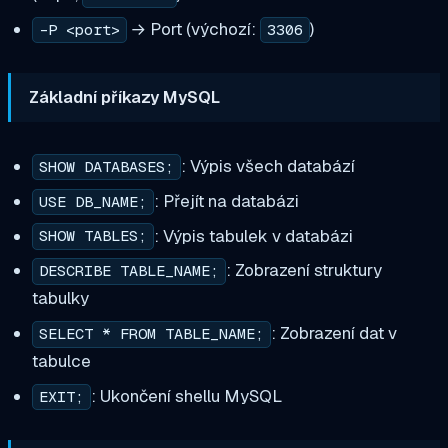
→ Port (výchozí:
)
-P <port>
3306
Základní příkazy MySQL
: Výpis všech databází
SHOW DATABASES;
: Přejít na databázi
USE DB_NAME;
: Výpis tabulek v databázi
SHOW TABLES;
: Zobrazení struktury
DESCRIBE TABLE_NAME;
tabulky
: Zobrazení dat v
SELECT * FROM TABLE_NAME;
tabulce
: Ukončení shellu MySQL
EXIT;