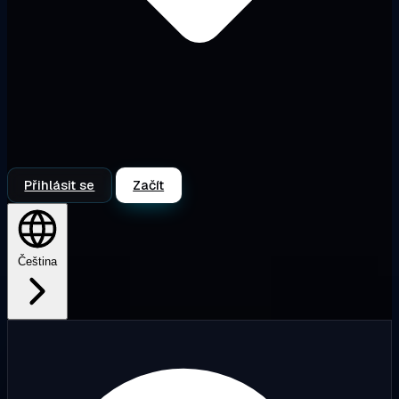
Přihlásit se
Začít
Čeština