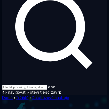
esc
↑↓
navigovat
↵
otevřít
esc
zavřít
Domů
›
Tržiště
›
Databázové nástroje