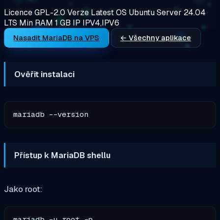
Licence
GPL-2.0
Verze
Latest
OS
Ubuntu Server 24.04
LTS
Min RAM
1 GB
IP
IPV4,IPV6
Nasadit MariaDB na VPS
← Všechny aplikace
Ověřit instalaci
Přístup k MariaDB shellu
Jako root: