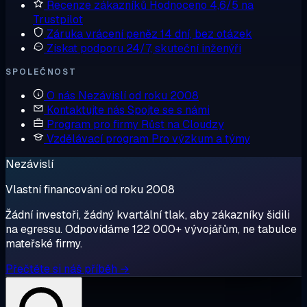
Recenze zákazníků
Hodnoceno 4,6/5 na
Trustpilot
Záruka vrácení peněz
14 dní, bez otázek
Získat podporu
24/7, skuteční inženýři
SPOLEČNOST
O nás
Nezávislí od roku 2008
Kontaktujte nás
Spojte se s námi
Program pro firmy
Růst na Cloudzy
Vzdělávací program
Pro výzkum a týmy
Nezávislí
Vlastní financování od roku 2008
Žádní investoři, žádný kvartální tlak, aby zákazníky šidili
na egressu. Odpovídáme 122 000+ vývojářům, ne tabulce
mateřské firmy.
Přečtěte si náš příběh →