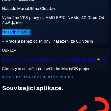
Nasadit MariaDB na Cloudzy
Vyladěné VPS plány na AMD EPYC, NVMe, 40 Gbps. Od
2,48 $/měs.
Nasadit hned →
Vrácení peněz do 14 dnů · nasazení za 60 vteřin
Odkazy
Website
· mariadb.org
Zdrojový kód na GitHubu
7.8k
Cloudzy is not affiliated with the MariaDB project.
VÍCE V DATABÁZOVÝCH NÁSTROJÍCH
Související aplikace.