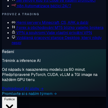
Serverový kód
VS Code ve vašem prohlížeči
n8n
Automatizace běžící 24/7
PROVOZ A TRADING
Herní servery
Minecraft, CS, ARK a další
Forex a obchodování
MT5 blízko vašeho brokera
VPN a soukromí
Vaše vlastní privátní VPN
Vzdálená pracovní stanice
Desktop, který nikdy
nespí
Řešení
Trénink a inference AI
Od nápadu k nasazenému modelu za 60 minut.
Předpřipravené PyTorch, CUDA, vLLM a TGI image na
každém GPU tieru.
Prohlédnout AI úlohy →
Promluvte si s naším týmem →
Funkce