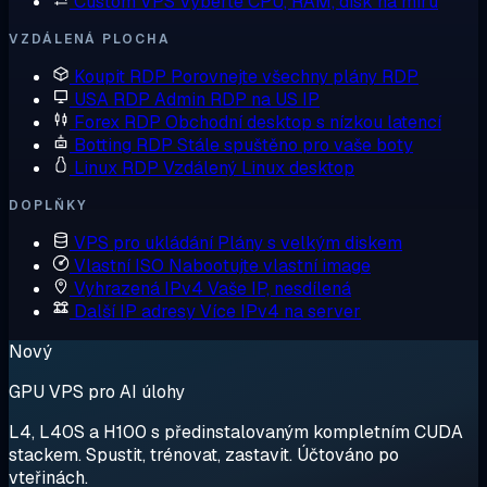
Custom VPS
Vyberte CPU, RAM, disk na míru
VZDÁLENÁ PLOCHA
Koupit RDP
Porovnejte všechny plány RDP
USA RDP
Admin RDP na US IP
Forex RDP
Obchodní desktop s nízkou latencí
Botting RDP
Stále spuštěno pro vaše boty
Linux RDP
Vzdálený Linux desktop
DOPLŇKY
VPS pro ukládání
Plány s velkým diskem
Vlastní ISO
Nabootujte vlastní image
Vyhrazená IPv4
Vaše IP, nesdílená
Další IP adresy
Více IPv4 na server
Nový
GPU VPS pro AI úlohy
L4, L40S a H100 s předinstalovaným kompletním CUDA
stackem. Spustit, trénovat, zastavit. Účtováno po
vteřinách.