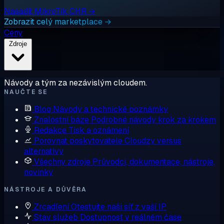
Nasadit MikroTik CHR →
Zobrazit celý marketplace →
Ceny
Zdroje
Návody a tým za nezávislým cloudem.
NAUČTE SE
Blog
Návody a technické poznámky
Znalostní báze
Podrobné návody krok za krokem
Redakce
Tisk a oznámení
Porovnat poskytovatele
Cloudzy versus
alternativy
Všechny zdroje
Průvodci, dokumentace, nástroje,
novinky
NÁSTROJE A DŮVĚRA
Zrcadlení
Otestujte naši síť z vaší IP
Stav služeb
Dostupnost v reálném čase