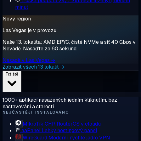
Lidská podpora 24/7
Skuteční inženýři, během
minut
Nový region
Las Vegas je v provozu
Naše 13. lokalita: AMD EPYC, čisté NVMe a síť 40 Gbps v
Nevadě. Nasaďte za 60 sekund.
Nasadit v Las Vegas →
Zobrazit všech 13 lokalit →
Tržiště
1000+ aplikací nasazených jedním kliknutím, bez
nastavování a starostí.
NEJČASTĚJI INSTALOVÁNO
MikroTik CHR
RouterOS v cloudu
aaPanel
Lehký hostingový panel
WireGuard
Moderní, rychlé jádro VPN