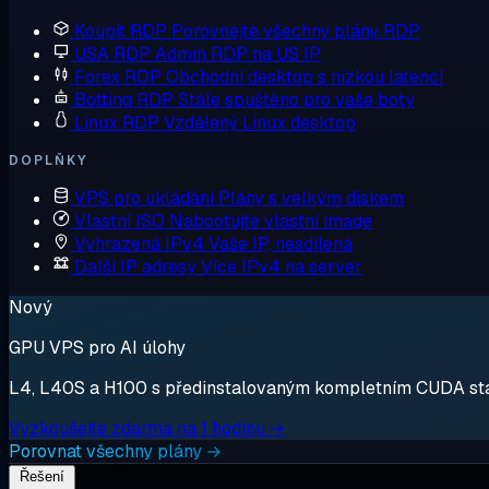
Koupit RDP
Porovnejte všechny plány RDP
USA RDP
Admin RDP na US IP
Forex RDP
Obchodní desktop s nízkou latencí
Botting RDP
Stále spuštěno pro vaše boty
Linux RDP
Vzdálený Linux desktop
DOPLŇKY
VPS pro ukládání
Plány s velkým diskem
Vlastní ISO
Nabootujte vlastní image
Vyhrazená IPv4
Vaše IP, nesdílená
Další IP adresy
Více IPv4 na server
Nový
GPU VPS pro AI úlohy
L4, L40S a H100 s předinstalovaným kompletním CUDA stack
Vyzkoušejte zdarma na 1 hodinu →
Porovnat všechny plány →
Řešení