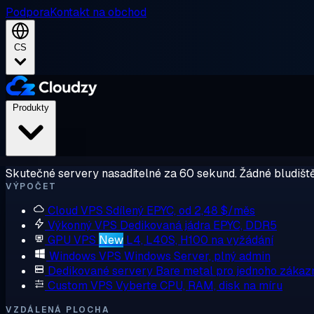
Podpora
Kontakt na obchod
CS
Produkty
Skutečné servery nasaditelné za 60 sekund. Žádné bludiště
VÝPOČET
Cloud VPS
Sdílený EPYC, od 2,48 $/měs
Výkonný VPS
Dedikovaná jádra EPYC, DDR5
GPU VPS
New
L4, L40S, H100 na vyžádání
Windows VPS
Windows Server, plný admin
Dedikované servery
Bare metal pro jednoho zákaz
Custom VPS
Vyberte CPU, RAM, disk na míru
VZDÁLENÁ PLOCHA