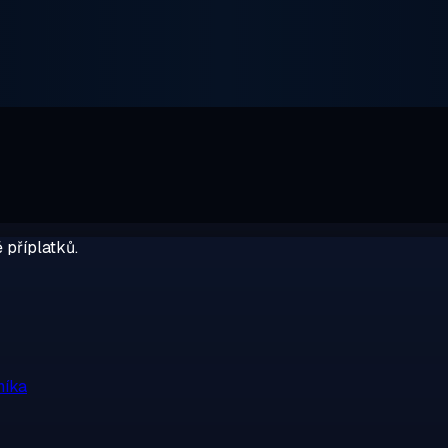
 příplatků.
níka