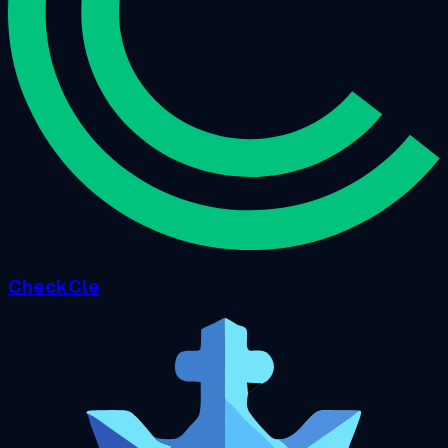
CheckCle