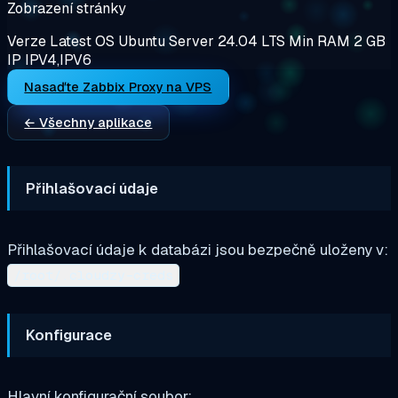
Zobrazení stránky
Verze
Latest
OS
Ubuntu Server 24.04 LTS
Min RAM
2 GB
IP
IPV4,IPV6
Nasaďte Zabbix Proxy na VPS
← Všechny aplikace
Přihlašovací údaje
Přihlašovací údaje k databázi jsou bezpečně uloženy v:
/root/.cloudzy-creds
Konfigurace
Hlavní konfigurační soubor: