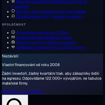
Recenze zákazníků
Hodnoceno 4,6/5 na
Trustpilot
Záruka vrácení peněz
14 dní, bez otázek
Získat podporu
24/7, skuteční inženýři
SPOLEČNOST
O nás
Nezávislí od roku 2008
Kontaktujte nás
Spojte se s námi
Program pro firmy
Růst na Cloudzy
Vzdělávací program
Pro výzkum a týmy
Nezávislí
Vlastní financování od roku 2008
Žádní investoři, žádný kvartální tlak, aby zákazníky šidili
na egressu. Odpovídáme 122 000+ vývojářům, ne tabulce
mateřské firmy.
Přečtěte si náš příběh →