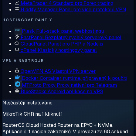
MetaTrader 4
Standard pro Forex trading
Hiddify Manager
Panel pro více protokolů VPN
HOSTINGOVÉ PANELY
Plesk
Full-stack panel webhostingu
FastPanel
Bezplatný rychlý serverový panel
CloudPanel
Panel pro PHP a Node.js
cPanel
Klasický hostingový panel
VPN A NÁSTROJE
OpenVPN AS
Vlastní VPN server
Docker
Container runtime, připravený k použití
MTProto Proxy
Proxy nativní pro Telegram
BlueStacks
Android aplikace na VPS
Nejčastěji instalováno
MikroTik CHR na 1 kliknutí
RouterOS Cloud Hosted Router na EPYC + NVMe.
Aplikace č. 1 našich zákazníků. V provozu za 60 sekund.