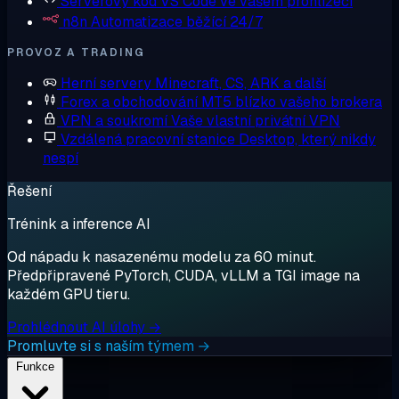
Serverový kód
VS Code ve vašem prohlížeči
n8n
Automatizace běžící 24/7
PROVOZ A TRADING
Herní servery
Minecraft, CS, ARK a další
Forex a obchodování
MT5 blízko vašeho brokera
VPN a soukromí
Vaše vlastní privátní VPN
Vzdálená pracovní stanice
Desktop, který nikdy
nespí
Řešení
Trénink a inference AI
Od nápadu k nasazenému modelu za 60 minut.
Předpřipravené PyTorch, CUDA, vLLM a TGI image na
každém GPU tieru.
Prohlédnout AI úlohy →
Promluvte si s naším týmem →
Funkce