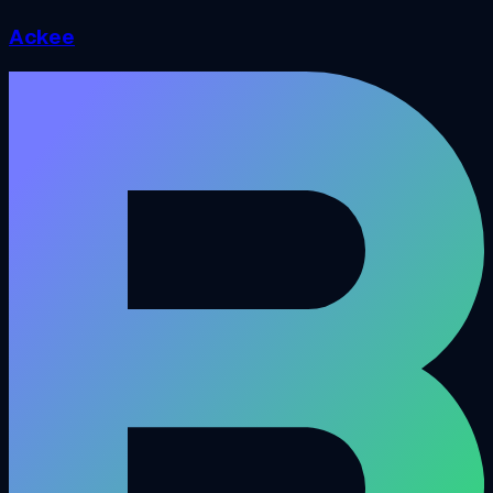
Ackee