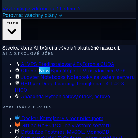
Vyzkoušejte zdarma na 1 hodinu →
Porovnat všechny plány →
Řešení
Stacky, které AI tvůrci a vývojáři skutečně nasazují.
AI A STROJOVÉ UČENÍ
AI VPS
Předinstalovaný PyTorch a CUDA
Ollama
New
Spouštějte LLM na vlastním VPS
Jupyter Notebooks
Notebooky na vašem serveru
GPU pro Deep Learning
Trénujte na L4, L40S,
H100
Anaconda
Python datový stack, hotovo
VÝVOJÁŘI A DEVOPS
Docker
Kontejnery s root přístupem
GitLab
Git + CI/CD na vlastním serveru
Databáze
Postgres, MySQL, MongoDB