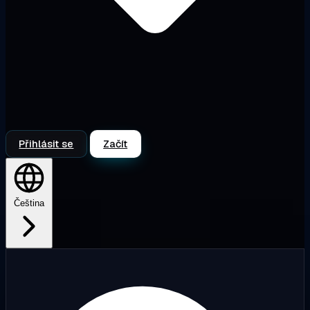
Přihlásit se
Začít
Čeština