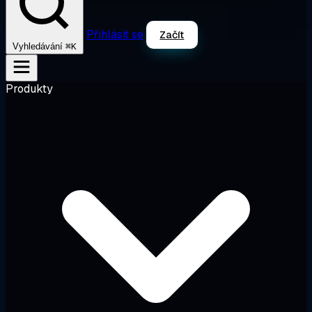
Přihlásit se
Začít
⌘K
Vyhledávání
Produkty