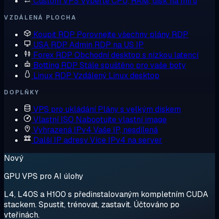
Custom VPS
Vyberte CPU, RAM, disk na míru
VZDÁLENÁ PLOCHA
Koupit RDP
Porovnejte všechny plány RDP
USA RDP
Admin RDP na US IP
Forex RDP
Obchodní desktop s nízkou latencí
Botting RDP
Stále spuštěno pro vaše boty
Linux RDP
Vzdálený Linux desktop
DOPLŇKY
VPS pro ukládání
Plány s velkým diskem
Vlastní ISO
Nabootujte vlastní image
Vyhrazená IPv4
Vaše IP, nesdílená
Další IP adresy
Více IPv4 na server
Nový
GPU VPS pro AI úlohy
L4, L40S a H100 s předinstalovaným kompletním CUDA
stackem. Spustit, trénovat, zastavit. Účtováno po
vteřinách.