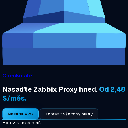
Checkmate
Nasaďte Zabbix Proxy hned.
Od 2,48
$/měs.
Nasadit VPS
Zobrazit všechny plány
Hotov k nasazení?