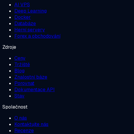
AI VPS
Deep Learning
Docker
Databáze
Herní servery
Forex a obchodování
Zdroje
Ceny
Tržiště
Blog
Znalostní báze
Porovnat
Dokumentace API
Stav
Společnost
O nás
Kontaktujte nás
Recenze