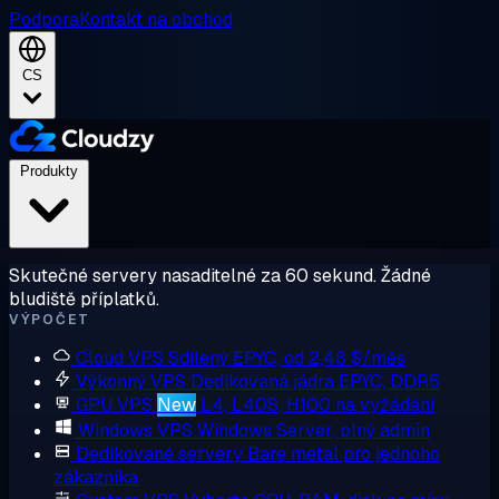
Podpora
Kontakt na obchod
CS
Produkty
Skutečné servery nasaditelné za 60 sekund. Žádné
bludiště příplatků.
VÝPOČET
Cloud VPS
Sdílený EPYC, od 2,48 $/měs
Výkonný VPS
Dedikovaná jádra EPYC, DDR5
GPU VPS
New
L4, L40S, H100 na vyžádání
Windows VPS
Windows Server, plný admin
Dedikované servery
Bare metal pro jednoho
zákazníka