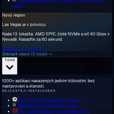
Lidská podpora 24/7
Skuteční inženýři, během
minut
Nový region
Las Vegas je v provozu
Naše 13. lokalita: AMD EPYC, čisté NVMe a síť 40 Gbps v
Nevadě. Nasaďte za 60 sekund.
Nasadit v Las Vegas →
Zobrazit všech 13 lokalit →
Tržiště
1000+ aplikací nasazených jedním kliknutím, bez
nastavování a starostí.
NEJČASTĚJI INSTALOVÁNO
MikroTik CHR
RouterOS v cloudu
aaPanel
Lehký hostingový panel
WireGuard
Moderní, rychlé jádro VPN