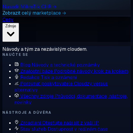
Nasadit MikroTik CHR →
Zobrazit celý marketplace →
Ceny
Zdroje
Návody a tým za nezávislým cloudem.
NAUČTE SE
Blog
Návody a technické poznámky
Znalostní báze
Podrobné návody krok za krokem
Redakce
Tisk a oznámení
Porovnat poskytovatele
Cloudzy versus
alternativy
Všechny zdroje
Průvodci, dokumentace, nástroje,
novinky
NÁSTROJE A DŮVĚRA
Zrcadlení
Otestujte naši síť z vaší IP
Stav služeb
Dostupnost v reálném čase