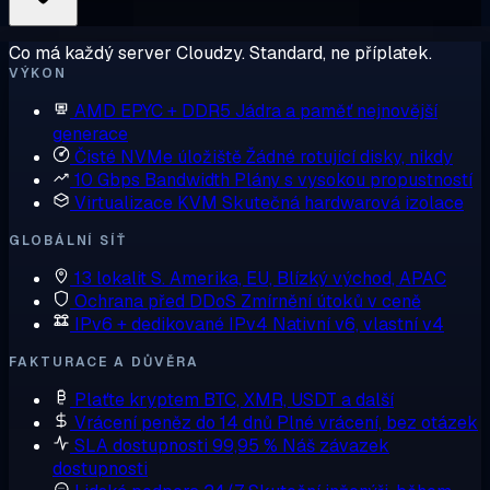
Co má každý server Cloudzy. Standard, ne příplatek.
VÝKON
AMD EPYC + DDR5
Jádra a paměť nejnovější
generace
Čisté NVMe úložiště
Žádné rotující disky, nikdy
10 Gbps Bandwidth
Plány s vysokou propustností
Virtualizace KVM
Skutečná hardwarová izolace
GLOBÁLNÍ SÍŤ
13 lokalit
S. Amerika, EU, Blízký východ, APAC
Ochrana před DDoS
Zmírnění útoků v ceně
IPv6 + dedikované IPv4
Nativní v6, vlastní v4
FAKTURACE A DŮVĚRA
Plaťte kryptem
BTC, XMR, USDT a další
Vrácení peněz do 14 dnů
Plné vrácení, bez otázek
SLA dostupnosti 99,95 %
Náš závazek
dostupnosti