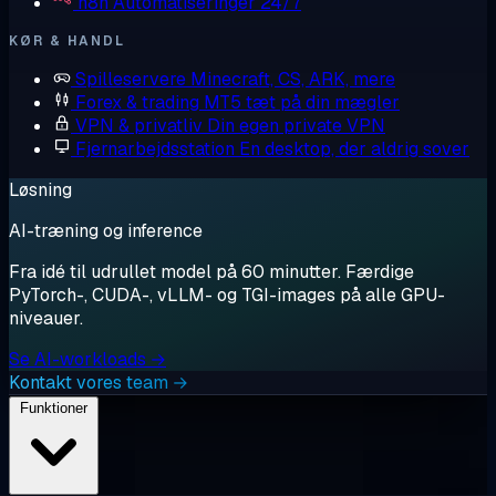
n8n
Automatiseringer 24/7
KØR & HANDL
Spilleservere
Minecraft, CS, ARK, mere
Forex & trading
MT5 tæt på din mægler
VPN & privatliv
Din egen private VPN
Fjernarbejdsstation
En desktop, der aldrig sover
Løsning
AI-træning og inference
Fra idé til udrullet model på 60 minutter. Færdige
PyTorch-, CUDA-, vLLM- og TGI-images på alle GPU-
niveauer.
Se AI-workloads →
Kontakt vores team →
Funktioner