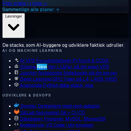
Prøv gratis i 1 time →
Sammenlign alle planer →
Løsninger
De stacks, som AI-byggere og udviklere faktisk udruller.
AI OG MACHINE LEARNING
AI VPS
Forudinstalleret PyTorch & CUDA
Ollama
New
Kør LLM'er på din egen VPS
Jupyter Notebooks
Notebooks på din server
Deep Learning GPU
Træn på L4, L40S, H100
Anaconda
Python data-stack, klar
UDVIKLERE & DEVOPS
Docker
Containere med root-adgang
GitLab
Selvhostet Git + CI/CD
Databaser
Postgres, MySQL, MongoDB
Kodeserver
VS Code i din browser