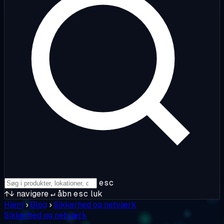
esc
↑↓
navigere
↵
åbn
esc
luk
Hjem
›
Blog
›
Sikkerhed og netværk
Sikkerhed og netværk