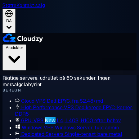
Støtte
Kontakt salg
DA
Produkter
Rigtige servere, udrullet på 60 sekunder. Ingen
mersalgslabyrint.
BEREGN
Cloud VPS
Delt EPYC, fra $2,48/md
High Performance VPS
Dedikerede EPYC-kerner,
DDR5
GPU-VPS
New
L4, L40S, H100 efter behov
Windows VPS
Windows Server, fuld admin
Dedicated Servers
Single-tenant bare metal