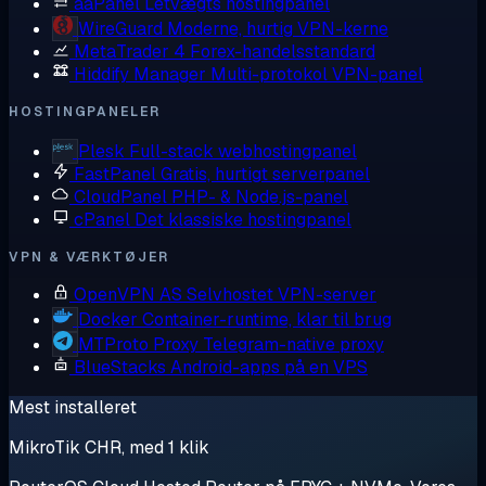
aaPanel
Letvægts hostingpanel
WireGuard
Moderne, hurtig VPN-kerne
MetaTrader 4
Forex-handelsstandard
Hiddify Manager
Multi-protokol VPN-panel
HOSTINGPANELER
Plesk
Full-stack webhostingpanel
FastPanel
Gratis, hurtigt serverpanel
CloudPanel
PHP- & Node.js-panel
cPanel
Det klassiske hostingpanel
VPN & VÆRKTØJER
OpenVPN AS
Selvhostet VPN-server
Docker
Container-runtime, klar til brug
MTProto Proxy
Telegram-native proxy
BlueStacks
Android-apps på en VPS
Mest installeret
MikroTik CHR, med 1 klik