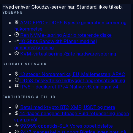
Hvad enhver Cloudzy-server har. Standard, ikke tilkøb.
YDEEVNE
AMD EPYC + DDR5
Nyeste generation kerner og
hukommelse
Ren NVMe-lagring
Aldrig roterende diske
10 Gbps Bandwidth
Planer med høj
gennemstrømning
KVM-virtualisering
Ægte hardwareisolering
GLOBALT NETVÆRK
13 steder
Nordamerika, EU, Mellemøsten, APAC
DDoS-beskyttelse
Indbygget angrebsafbødning
IPv6 + dedikeret IPv4
Native v6, din egen v4
FAKTURERING & TILLID
Betal med krypto
BTC, XMR, USDT og mere
14 dages pengene-tilbage
Fuld refundering, ingen
spørgsmål
99,95% oppetids-SLA
Vores oppetidsløfte
24/7 menneskelig support
Rigtige ingeniører, på