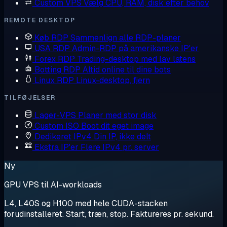
Custom VPS
Vælg CPU, RAM, disk efter behov
REMOTE DESKTOP
Køb RDP
Sammenlign alle RDP-planer
USA RDP
Admin-RDP på amerikanske IP'er
Forex RDP
Trading-desktop med lav latens
Botting RDP
Altid online til dine bots
Linux RDP
Linux-desktop, fjern
TILFØJELSER
Lager-VPS
Planer med stor disk
Custom ISO
Boot dit eget image
Dedikeret IPv4
Din IP, ikke delt
Ekstra IP'er
Flere IPv4 pr. server
Ny
GPU VPS til AI-workloads
L4, L40S og H100 med hele CUDA-stacken
forudinstalleret. Start, træn, stop. Faktureres pr. sekund.