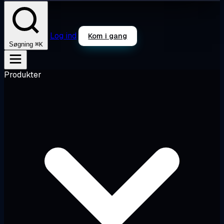
Log ind
Kom i gang
⌘K
Søgning
Produkter