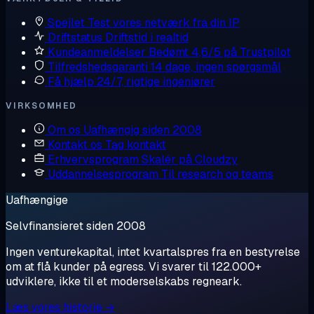
Spejlet
Test vores netværk fra din IP
Driftstatus
Driftstid i realtid
Kundeanmeldelser
Bedømt 4,6/5 på Trustpilot
Tilfredshedsgaranti
14 dage, ingen spørgsmål
Få hjælp
24/7, rigtige ingeniører
VIRKSOMHED
Om os
Uafhængig siden 2008
Kontakt os
Tag kontakt
Erhvervsprogram
Skalér på Cloudzy
Uddannelsesprogram
Til research og teams
Uafhængige
Selvfinansieret siden 2008
Ingen venturekapital, intet kvartalspres fra en bestyrelse
om at flå kunder på egress. Vi svarer til 122.000+
udviklere, ikke til et moderselskabs regneark.
Læs vores historie →