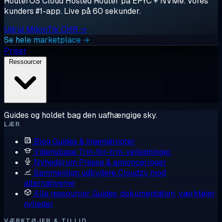
RouterOS Cloud Hosted Router på EPYC + NVMe. Vores
kunders #1-app. Live på 60 sekunder.
Udrul MikroTik CHR →
Se hele marketplace →
Priser
Ressourcer
Guides og holdet bag den uafhængige sky.
LÆR
Blog
Guides & ingeniørnoter
Vidensbase
Trin-for-trin-vejledninger
Nyhedsrum
Presse & annonceringer
Sammenlign udbydere
Cloudzy mod
alternativerne
Alle ressourcer
Guides, dokumentation, værktøjer,
nyheder
VÆRKTØJER & TILLID