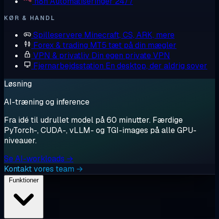
n8n
Automatiseringer 24/7
KØR & HANDL
Spilleservere
Minecraft, CS, ARK, mere
Forex & trading
MT5 tæt på din mægler
VPN & privatliv
Din egen private VPN
Fjernarbejdsstation
En desktop, der aldrig sover
Løsning
AI-træning og inference
Fra idé til udrullet model på 60 minutter. Færdige
PyTorch-, CUDA-, vLLM- og TGI-images på alle GPU-
niveauer.
Se AI-workloads →
Kontakt vores team →
Funktioner