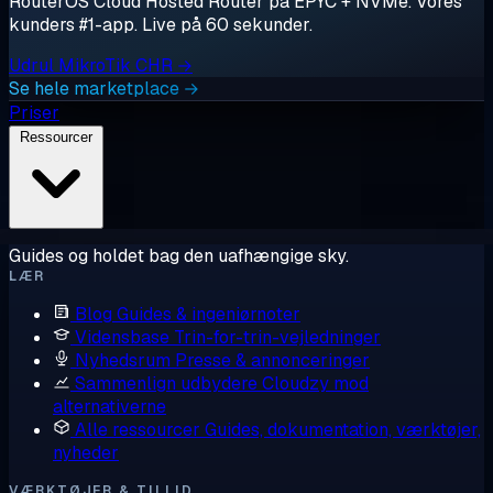
RouterOS Cloud Hosted Router på EPYC + NVMe. Vores
kunders #1-app. Live på 60 sekunder.
Udrul MikroTik CHR →
Se hele marketplace →
Priser
Ressourcer
Guides og holdet bag den uafhængige sky.
LÆR
Blog
Guides & ingeniørnoter
Vidensbase
Trin-for-trin-vejledninger
Nyhedsrum
Presse & annonceringer
Sammenlign udbydere
Cloudzy mod
alternativerne
Alle ressourcer
Guides, dokumentation, værktøjer,
nyheder
VÆRKTØJER & TILLID