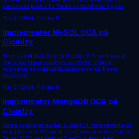
databasemiljø på miljø. Denne guide vejleder dig gen
Nov 27, 2024
· Parnian R.
Implementer MySQL OCA på
Cloudzy
At udrulne MySQL 8 på din Cloudzy VPS ved hjælp af
One-Click App er en simpel og effektiv måde at
konfigurere en kraftfuld databaseserver på. Denne
vejledning f
Nov 27, 2024
· Parnian R.
Implementer MongoDB OCA på
Cloudzy
Denne guide giver en ligetil tilgang til implementering og
konfiguration af MongoDB på en Cloudzy Virtual Private
Server (VPS) ved hjælp af One-Click App tjenes