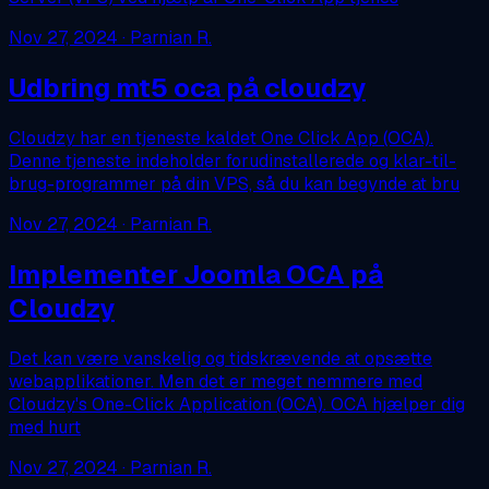
Nov 27, 2024
· Parnian R.
Udbring mt5 oca på cloudzy
Cloudzy har en tjeneste kaldet One Click App (OCA).
Denne tjeneste indeholder forudinstallerede og klar-til-
brug-programmer på din VPS, så du kan begynde at bru
Nov 27, 2024
· Parnian R.
Implementer Joomla OCA på
Cloudzy
Det kan være vanskelig og tidskrævende at opsætte
webapplikationer. Men det er meget nemmere med
Cloudzy's One-Click Application (OCA). OCA hjælper dig
med hurt
Nov 27, 2024
· Parnian R.