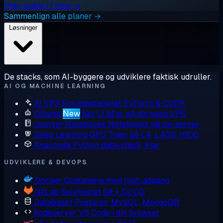
Prøv gratis i 1 time →
Sammenlign alle planer →
Løsninger
De stacks, som AI-byggere og udviklere faktisk udruller.
AI OG MACHINE LEARNING
AI VPS
Forudinstalleret PyTorch & CUDA
Ollama
New
Kør LLM'er på din egen VPS
Jupyter Notebooks
Notebooks på din server
Deep Learning GPU
Træn på L4, L40S, H100
Anaconda
Python data-stack, klar
UDVIKLERE & DEVOPS
Docker
Containere med root-adgang
GitLab
Selvhostet Git + CI/CD
Databaser
Postgres, MySQL, MongoDB
Kodeserver
VS Code i din browser