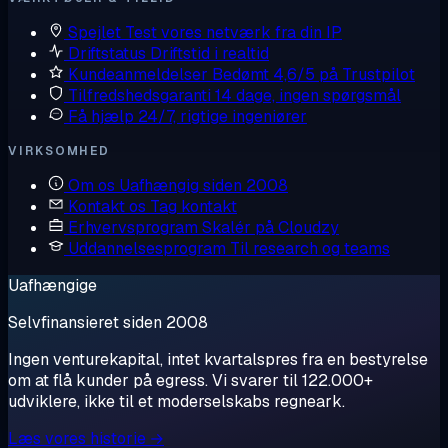
Spejlet
Test vores netværk fra din IP
Driftstatus
Driftstid i realtid
Kundeanmeldelser
Bedømt 4,6/5 på Trustpilot
Tilfredshedsgaranti
14 dage, ingen spørgsmål
Få hjælp
24/7, rigtige ingeniører
VIRKSOMHED
Om os
Uafhængig siden 2008
Kontakt os
Tag kontakt
Erhvervsprogram
Skalér på Cloudzy
Uddannelsesprogram
Til research og teams
Uafhængige
Selvfinansieret siden 2008
Ingen venturekapital, intet kvartalspres fra en bestyrelse
om at flå kunder på egress. Vi svarer til 122.000+
udviklere, ikke til et moderselskabs regneark.
Læs vores historie →