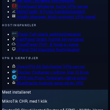
aaPanel
Letvægts hostingpanel
WireGuard
Moderne, hurtig VPN-kerne
MetaTrader 4
Forex-handelsstandard
Hiddify Manager
Multi-protokol VPN-panel
HOSTINGPANELER
Plesk
Full-stack webhostingpanel
FastPanel
Gratis, hurtigt serverpanel
CloudPanel
PHP- & Node.js-panel
cPanel
Det klassiske hostingpanel
VPN & VÆRKTØJER
OpenVPN AS
Selvhostet VPN-server
Docker
Container-runtime, klar til brug
MTProto Proxy
Telegram-native proxy
BlueStacks
Android-apps på en VPS
Mest installeret
MikroTik CHR, med 1 klik