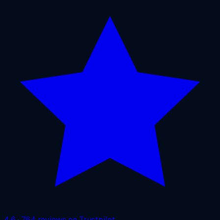
4.6
·
764
reviews on
Trustpilot