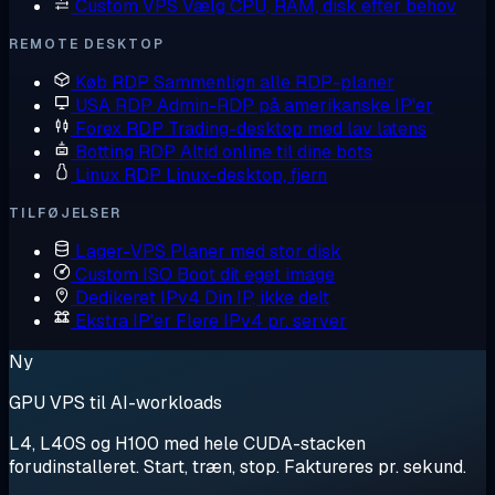
Custom VPS
Vælg CPU, RAM, disk efter behov
REMOTE DESKTOP
Køb RDP
Sammenlign alle RDP-planer
USA RDP
Admin-RDP på amerikanske IP'er
Forex RDP
Trading-desktop med lav latens
Botting RDP
Altid online til dine bots
Linux RDP
Linux-desktop, fjern
TILFØJELSER
Lager-VPS
Planer med stor disk
Custom ISO
Boot dit eget image
Dedikeret IPv4
Din IP, ikke delt
Ekstra IP'er
Flere IPv4 pr. server
Ny
GPU VPS til AI-workloads
L4, L40S og H100 med hele CUDA-stacken
forudinstalleret. Start, træn, stop. Faktureres pr. sekund.