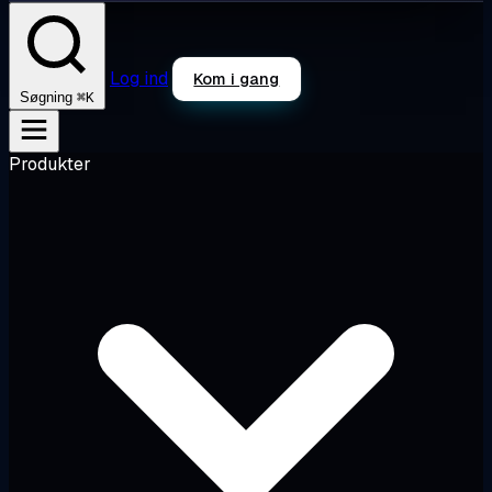
Log ind
Kom i gang
⌘K
Søgning
Produkter