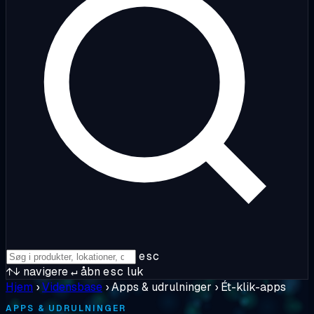
esc
↑↓
navigere
↵
åbn
esc
luk
Hjem
›
Vidensbase
›
Apps & udrulninger
›
Ét-klik-apps
APPS & UDRULNINGER