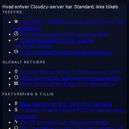
Hvad enhver Cloudzy-server har. Standard, ikke tilkøb.
YDEEVNE
AMD EPYC + DDR5
Nyeste generation kerner og
hukommelse
Ren NVMe-lagring
Aldrig roterende diske
10 Gbps Bandwidth
Planer med høj
gennemstrømning
KVM-virtualisering
Ægte hardwareisolering
GLOBALT NETVÆRK
13 steder
Nordamerika, EU, Mellemøsten, APAC
DDoS-beskyttelse
Indbygget angrebsafbødning
IPv6 + dedikeret IPv4
Native v6, din egen v4
FAKTURERING & TILLID
Betal med krypto
BTC, XMR, USDT og mere
14 dages pengene-tilbage
Fuld refundering, ingen
spørgsmål
99,95% oppetids-SLA
Vores oppetidsløfte
24/7 menneskelig support
Rigtige ingeniører, på