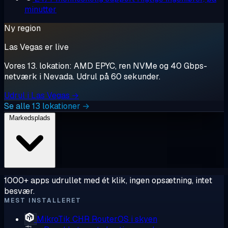
minutter
Ny region
Las Vegas er live
Vores 13. lokation: AMD EPYC, ren NVMe og 40 Gbps-
netværk i Nevada. Udrul på 60 sekunder.
Udrul i Las Vegas →
Se alle 13 lokationer →
Markedsplads
1000+ apps udrullet med ét klik, ingen opsætning, intet
besvær.
MEST INSTALLERET
MikroTik CHR
RouterOS i skyen