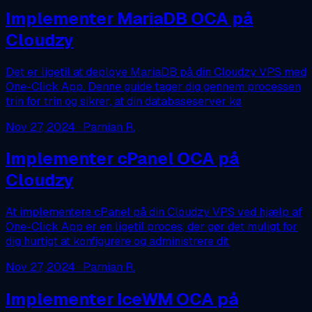
Implementer MariaDB OCA på
Cloudzy
Det er ligetil at deploye MariaDB på din Cloudzy VPS med
One-Click App. Denne guide tager dig gennem processen
trin for trin og sikrer, at din databaseserver kø
Nov 27, 2024
· Parnian R.
Implementer cPanel OCA på
Cloudzy
At implementere cPanel på din Cloudzy VPS ved hjælp af
One-Click App er en ligetil proces, der gør det muligt for
dig hurtigt at konfigurere og administrere dit
Nov 27, 2024
· Parnian R.
Implementer IceWM OCA på