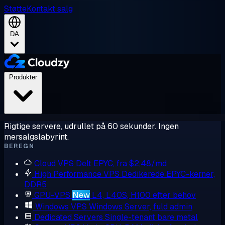
Støtte
Kontakt salg
DA
Produkter
Rigtige servere, udrullet på 60 sekunder. Ingen
mersalgslabyrint.
BEREGN
Cloud VPS
Delt EPYC, fra $2,48/md
High Performance VPS
Dedikerede EPYC-kerner,
DDR5
GPU-VPS
New
L4, L40S, H100 efter behov
Windows VPS
Windows Server, fuld admin
Dedicated Servers
Single-tenant bare metal